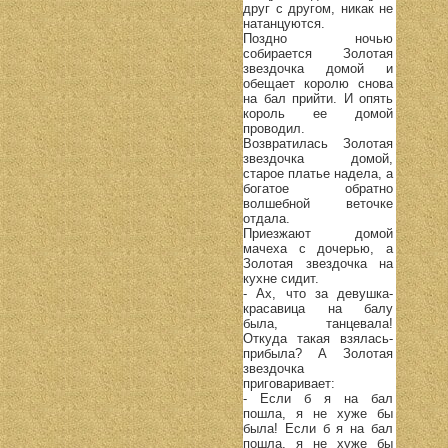
друг с другом, никак не
натанцуются.
Поздно ночью
собирается Золотая
звездочка домой и
обещает королю снова
на бал прийти. И опять
король ее домой
проводил.
Возвратилась Золотая
звездочка домой,
старое платье надела, а
богатое обратно
волшебной веточке
отдала.
Приезжают домой
мачеха с дочерью, а
Золотая звездочка на
кухне сидит.
- Ах, что за девушка-
красавица на балу
была, танцевала!
Откуда такая взялась-
прибыла? А Золотая
звездочка
приговаривает:
- Если б я на бал
пошла, я не хуже бы
была! Если б я на бал
пошла, я не хуже бы