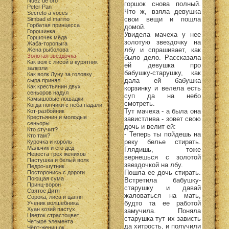
Nuez de oro
горшок снова полный.
Peter Pan
Что ж, взяла девушка
Secreto a voces
свои вещи и пошла
Simbad el marino
Горбатая принцесса
домой.
Горошинка
Увидела мачеха у нее
Горшочек мёда
золотую звездочку на
Жаба-торопыга
лбу и спрашивает, как
Жена рыболова
Золотая звёздочка
было дело. Рассказала
Как вож с лисой в курятник
ей девушка про
залезли
бабушку-старушку, как
Как волк Луну за головку
дала ей бабушка
сыра принял
Как крестьянин двух
корзинку и велела есть
сеньоров надул
суп да на небо
Камышовые лошадки
смотреть.
Когда пончики с неба падали
Тут мачеха - а была она
Кот-разбойник
Крестьянин и молодые
завистлива - зовет свою
сеньоры
дочь и велит ей:
Кто стучит?
- Теперь ты пойдешь на
Кто там?
реку белье стирать.
Курочка и король
Мальчик и его дед
Глядишь, тоже
Невеста трех женихов
вернешься с золотой
Пастушка и белый волк
звездочкой на лбу.
Педро-шутник
Пошла ее дочь стирать.
Посторонись с дороги
Поющая сума
Встретила бабушку-
Принц-ворон
старушку и давай
Святое Дитя
жаловаться на мать,
Сорока, лиса и цапля
будто та ее работой
Ученик волшебника
Хуан козий пастух
замучила. Поняла
Цветок страстоцвет
старушка тут их зависть
Четыре элемента
да хитрость, и получили
Чёрт-женишок