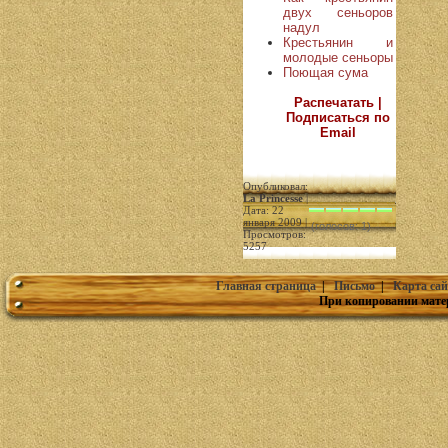
двух сеньоров
надул
Крестьянин и
молодые сеньоры
Поющая сума
Распечатать |
Подписаться по
Email
Опубликовал:
La Princesse
|
Дата: 22
января 2009 |
(голосов: 1)
Просмотров:
5257
Главная страница
|
Письмо
|
Карта сай
При копировании мате