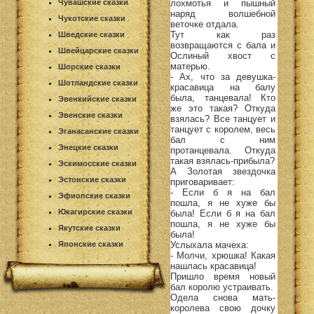
лохмотья и пышный
Чувашские сказки
наряд волшебной
Чукотские сказки
веточке отдала.
Тут как раз
Шведские сказки
возвращаются с бала и
Швейцарские сказки
Ослиный хвост с
матерью.
Шорские сказки
- Ах, что за девушка-
Шотландские сказки
красавица на балу
была, танцевала! Кто
Эвенкийские сказки
же это такая? Откуда
Эвенские сказки
взялась? Все танцует и
танцует с королем, весь
Эганасанские сказки
бал с ним
Энецкие сказки
протанцевала. Откуда
такая взялась-прибыла?
Эскимосские сказки
А Золотая звездочка
Эстонские сказки
приговаривает:
- Если б я на бал
Эфиопские сказки
пошла, я не хуже бы
Юкагирские сказки
была! Если б я на бал
пошла, я не хуже бы
Якутские сказки
была!
Услыхала мачеха:
Японские сказки
- Молчи, хрюшка! Какая
нашлась красавица!
Пришло время новый
бал королю устраивать.
Одела снова мать-
королева свою дочку