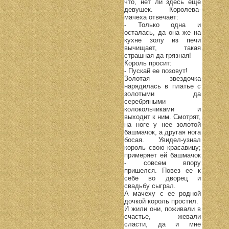
что, нет ли здесь еще
девушек. Королева-
мачеха отвечает:
- Только одна и
осталась, да она же на
кухне золу из печи
вычищает, такая
страшная да грязная!
Король просит:
- Пускай ее позовут!
Золотая звездочка
нарядилась в платье с
золотыми да
серебряными
колокольчиками и
выходит к ним. Смотрят,
на ноге у нее золотой
башмачок, а другая нога
босая. Увидел-узнал
король свою красавицу;
примеряет ей башмачок
- совсем впору
пришелся. Повез ее к
себе во дворец и
свадьбу сыграл.
А мачеху с ее родной
дочкой король простил.
И жили они, поживали в
счастье, жевали
сласти, да и мне