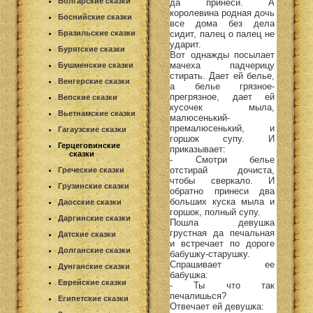
Болгарские сказки
да принеси. А
королевина родная дочь
Боснийские сказки
все дома без дела
сидит, палец о палец не
Бразильские сказки
ударит.
Бурятские сказки
Вот однажды посылает
мачеха падчерицу
Бушменские сказки
стирать. Дает ей белье,
Венгерские сказки
а белье грязное-
прегрязное, дает ей
Вепские сказки
кусочек мыла,
Вьетнамские сказки
малюсенький-
премалюсенький, и
Гагаузские сказки
горшок супу. И
Герцеговинские
приказывает:
сказки
- Смотри белье
отстирай дочиста,
Греческие сказки
чтобы сверкало. И
Грузинские сказки
обратно принеси два
больших куска мыла и
Даосские сказки
горшок, полный супу.
Даргинские сказки
Пошла девушка
грустная да печальная
Датские сказки
и встречает по дороге
Долганские сказки
бабушку-старушку.
Спрашивает ее
Дунганские сказки
бабушка:
Еврейские сказки
- Ты что так
печалишься?
Египетские сказки
Отвечает ей девушка: