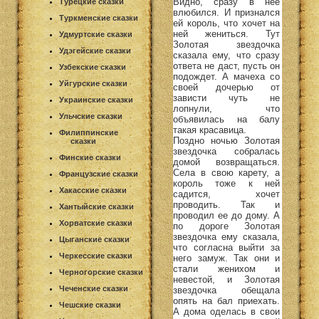
Видно, сразу в нее
Турецкие сказки
влюбился. И признался
Туркменские сказки
ей король, что хочет на
ней жениться. Тут
Удмуртские сказки
Золотая звездочка
Удэгейские сказки
сказала ему, что сразу
ответа не даст, пусть он
Узбекские сказки
подождет. А мачеха со
Уйгурские сказки
своей дочерью от
зависти чуть не
Украинские сказки
лопнули, что
Ульчские сказки
объявилась на балу
такая красавица.
Филиппинские
Поздно ночью Золотая
сказки
звездочка собралась
Финские сказки
домой возвращаться.
Села в свою карету, а
Французские сказки
король тоже к ней
Хакасские сказки
садится, хочет
проводить. Так и
Хантыйские сказки
проводил ее до дому. А
Хорватские сказки
по дороге Золотая
звездочка ему сказала,
Цыганские сказки
что согласна выйти за
Черкесские сказки
него замуж. Так они и
стали женихом и
Черногорские сказки
невестой, и Золотая
Чеченские сказки
звездочка обещала
опять на бал приехать.
Чешские сказки
А дома оделась в свои