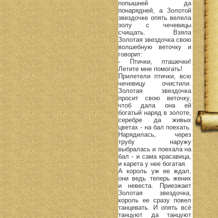
попышней да
понарядней, а Золотой
звездочке опять велела
золу с чечевицы
счищать. Взяла
Золотая звездочка свою
волшебную веточку и
говорит:
- Птички, пташечки!
Летите мне помогать!
Прилетели птички, всю
чечевицу очистили.
Золотая звездочка
просит свою веточку,
чтоб дала она ей
богатый наряд в золоте,
серебре да живых
цветах - на бал поехать.
Нарядилась, через
трубу наружу
выбралась и поехала на
бал - и сама красавица,
и карета у нее богатая.
А король уж ее ждал,
они ведь теперь жених
и невеста. Приезжает
Золотая звездочка,
король ее сразу повел
танцевать. И опять всё
танцуют да танцуют