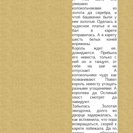
увешано
колокольчиками из
золота да серебра, и
чтоб башмачки были у
нее золотые. Оделась в
чудесное платье и на
бал в карете
отправилась. А в карету
шесть белых коней
впряжены.
Король ждет ее,
дожидается. Прибыла
его невеста, только с
ней он и танцует, от
себя на шаг не
отпускает. А
колокольчики чудо как
позванивают. Повел
король невесту угощать
разными угощениями. А
королева да Ослиный
хвост смотрят да
завидуют.
Забылась Золотая
звездочка, долго во
дворце задержалась, а
как вспомнила, что пора
возвращаться, скорей к
карете побежала. Да по
дороге обронила