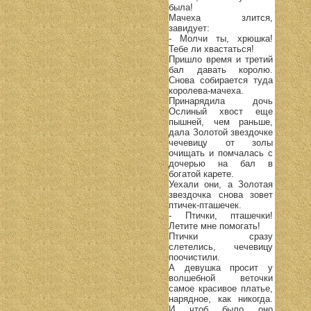
была!
Мачеха злится,
завидует:
- Молчи ты, хрюшка!
Тебе ли хвастаться!
Пришло время и третий
бал давать королю.
Снова собирается туда
королева-мачеха.
Принарядила дочь
Ослиный хвост еще
пышней, чем раньше,
дала Золотой звездочке
чечевицу от золы
очищать и помчалась с
дочерью на бал в
богатой карете.
Уехали они, а Золотая
звездочка снова зовет
птичек-пташечек.
- Птички, пташечки!
Летите мне помогать!
Птички сразу
слетелись, чечевицу
поочистили.
А девушка просит у
волшебной веточки
самое красивое платье,
нарядное, как никогда.
И чтоб было оно