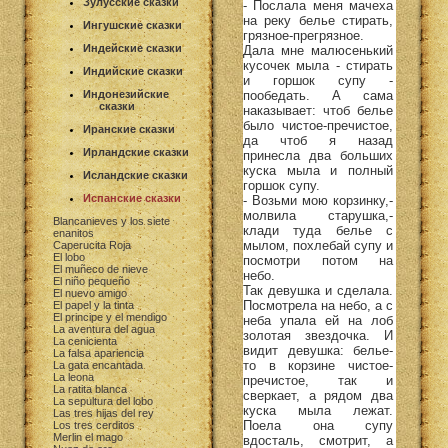
Зулусские сказки
- Послала меня мачеха
на реку белье стирать,
Ингушские сказки
грязное-прегрязное.
Индейские сказки
Дала мне малюсенький
кусочек мыла - стирать
Индийские сказки
и горшок супу -
пообедать. А сама
Индонезийские
сказки
наказывает: чтоб белье
было чистое-пречистое,
Иранские сказки
да чтоб я назад
Ирландские сказки
принесла два больших
куска мыла и полный
Исландские сказки
горшок супу.
Испанские сказки
- Возьми мою корзинку,-
молвила старушка,-
Blancanieves y los siete
клади туда белье с
enanitos
мылом, похлебай супу и
Caperucita Roja
El lobo
посмотри потом на
El muñeco de nieve
небо.
El niño pequeño
Так девушка и сделала.
El nuevo amigo
Посмотрела на небо, а с
El papel y la tinta
El principe y el mendigo
неба упала ей на лоб
La aventura del agua
золотая звездочка. И
La cenicienta
видит девушка: белье-
La falsa apariencia
то в корзине чистое-
La gata encantada
La leona
пречистое, так и
La ratita blanca
сверкает, а рядом два
La sepultura del lobo
куска мыла лежат.
Las tres hijas del rey
Поела она супу
Los tres cerditos
Merlin el mago
вдосталь, смотрит, а