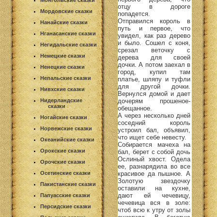
Монгольские сказки
отцу в дороге
Мордовские сказки
попадется.
Отправился король в
Нанайские сказки
путь и первое, что
Нганасанские сказки
увидел, как раз дерево
и было. Сошел с коня,
Негидальские сказки
срезал веточку с
Немецкие сказки
дерева для своей
дочки. А потом заехал в
Ненецкие сказки
город, купил там
Непальские сказки
платье, шляпу и туфли
для другой дочки.
Нивхские сказки
Вернулся домой и дает
дочерям прошеное-
Нидерландские
сказки
обещанное.
А через несколько дней
Ногайские сказки
соседний король
Норвежские сказки
устроил бал, объявил,
что ищет себе невесту.
Океанийские сказки
Собирается мачеха на
Орокские сказки
бал, берет с собой дочь
Ослиный хвост. Одела
Орочские сказки
ее, разнарядила во все
красивое да пышное. А
Осетинские сказки
Золотую звездочку
Пакистанские сказки
оставили на кухне,
дают ей чечевицу,
Папуасские сказки
чечевица вся в золе:
Персидские сказки
чтоб всю к утру от золы