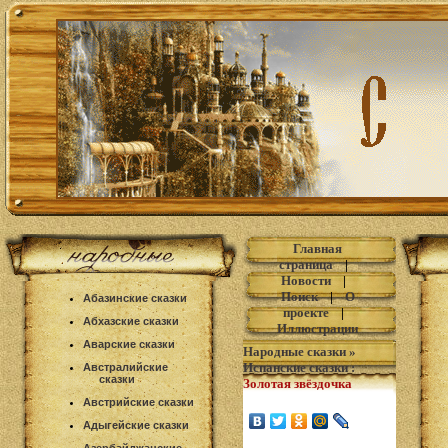
Главная
страница
|
Новости
|
Поиск
|
О
Абазинские сказки
проекте
|
Абхазские сказки
Иллюстрации
Аварские сказки
Народные сказки
»
Испанские сказки
:
Австралийские
сказки
Золотая звёздочка
Австрийские сказки
Адыгейские сказки