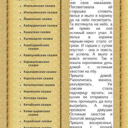
они свое наказание.
Итальянские сказки
Посоветовала ей
старушка сложить
Ительменские сказки
белье и мыло в корзину
Йеменские сказки
да на небо посмотреть.
Та взглянула на небо, а
Кабардинские сказки
ей прямо на лоб
Казахские сказки
ослиный хвост упал. А
белье в корзине
Калмыцкие сказки
черным-черно стало от
грязи. И горшок с супом
Камбоджийские
сказки
опустел - она и поесть
не успела. А мыло и
Кампучийские сказки
вовсе исчезло. Так и
Каракалпакские
пошла королевина дочь
сказки
домой с ослиным
хвостом на лбу.
Карачаевские сказки
Пришла домой.
Карельские сказки
Разозлилась мачеха,
разъярилась. Уж
Каталонские сказки
совсем стала
Керекские сказки
падчерицу мучать: на
кухню ее отправила -
Кетские сказки
печь прочищать да золу
Китайские сказки
выгребать. А люди
прозвали девушек
Коми-зырянские
Ослиным хвостом и
сказки
Золотой звездочкой.
Корейские сказки
Пришло воскресенье,
мачеха с родной
Корякские сказки