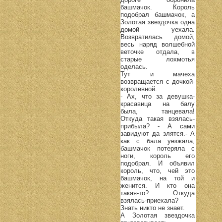
башмачок. Король
подобрал башмачок, а
Золотая звездочка одна
домой уехала.
Возвратилась домой,
весь наряд волшебной
веточке отдала, в
старые лохмотья
оделась.
Тут и мачеха
возвращается с дочкой-
королевной.
- Ах, что за девушка-
красавица на балу
была, танцевала!
Откуда такая взялась-
прибыла? - А сами
завидуют да злятся.- А
как с бала уезжала,
башмачок потеряла с
ноги, король его
подобрал. И объявил
король, что, чей это
башмачок, на той и
женится. И кто она
такая-то? Откуда
взялась-приехала?
Знать никто не знает.
А Золотая звездочка