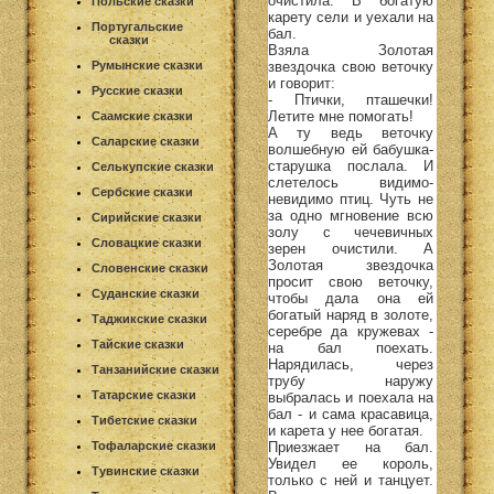
очистила. В богатую
Польские сказки
карету сели и уехали на
Португальские
бал.
сказки
Взяла Золотая
звездочка свою веточку
Румынские сказки
и говорит:
Русские сказки
- Птички, пташечки!
Летите мне помогать!
Саамские сказки
А ту ведь веточку
Саларские сказки
волшебную ей бабушка-
старушка послала. И
Селькупские сказки
слетелось видимо-
Сербские сказки
невидимо птиц. Чуть не
за одно мгновение всю
Сирийские сказки
золу с чечевичных
Словацкие сказки
зерен очистили. А
Золотая звездочка
Словенские сказки
просит свою веточку,
Суданские сказки
чтобы дала она ей
богатый наряд в золоте,
Таджикские сказки
серебре да кружевах -
Тайские сказки
на бал поехать.
Нарядилась, через
Танзанийские сказки
трубу наружу
Татарские сказки
выбралась и поехала на
бал - и сама красавица,
Тибетские сказки
и карета у нее богатая.
Приезжает на бал.
Тофаларские сказки
Увидел ее король,
Тувинские сказки
только с ней и танцует.