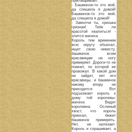
приговаривает:
- Башмачок-то это мой,
да спешила я домой!
Башмачок-то это мой,
да спешила я домой!
- Замолчи ты, хрюшка
грязная! Тебе ли
красотой хвалиться! -
злится мачеха.
Король тем временем
всю округу объехал,
ищет свою невесту,
башмачок всем
красавицам на ногу
примеряет. Дороги-то не
помнит, по которой ее
провожал. В какой дом
ни зайдет, нет его
красавицы, и башмачок
никому впору не
приходится. Вот
подъезжает король к
дому той королевы-
мачехи. Видит
королевна Ослиный
хвост, что король
приехал, бежит
башмачок примерять.
Нет, не налезает.
Король и спрашивает, а