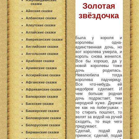
Азербайджанские
Золотая
сказки
Айнские сказки
звёздочка
Албанские сказки
Алеутские сказки
Алтайские сказки
Была у короля и
Американские сказки
королевы одна-
единственная дочь, но
Английские сказки
вот королева умерла, и
Ангольские сказки
король снова женился.
Все бы хорошо, да у
Арабские сказки
новой королевы тоже
Армянские сказки
дочь родилась.
Невзлюбила тогда
Ассирийские сказки
королева падчерицу.
Афганские сказки
Все что-нибудь ей
недоброе сделает. И
Африканские сказки
чем больше родная
Балкарские сказки
дочь подрастает, тем
неродной хуже. Держат
Баскские сказки
ее как на побегушках -
Башкирские сказки
то стирать пошлют, то
велят за водой на ручей
Беломорские сказки
сходить, то еще чего
Белорусские сказки
придумают.
Сделай, подай да
Бирманские сказки
принеси; сделай, подай