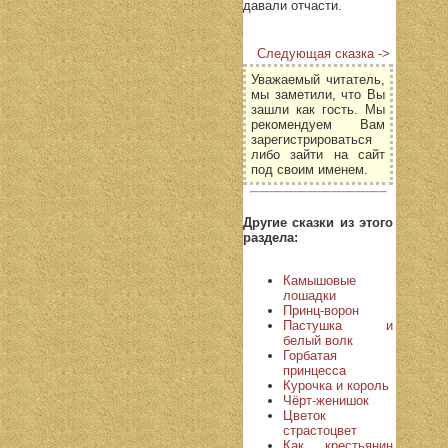
давали отчасти.
Следующая сказка ->
Уважаемый читатель,
мы заметили, что Вы
зашли как гость. Мы
рекомендуем Вам
зарегистрироваться
либо зайти на сайт
под своим именем.
Другие сказки из этого
раздела:
Камышовые
лошадки
Принц-ворон
Пастушка и
белый волк
Горбатая
принцесса
Курочка и король
Чёрт-женишок
Цветок
страстоцвет
Как крестьянин