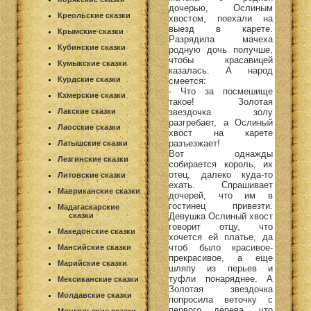
дочерью, Ослиным
Креольские сказки
хвостом, поехали на
выезд в карете.
Крымские сказки
Разрядила мачеха
Кубинские сказки
родную дочь получше,
чтобы красавицей
Кумыкские сказки
казалась. А народ
Курдские сказки
смеется:
- Что за посмешище
Кхмерские сказки
такое! Золотая
звездочка золу
Лакские сказки
разгребает, а Ослиный
Лаосские сказки
хвост на карете
разъезжает!
Латышские сказки
Вот однажды
Лезгинские сказки
собирается король, их
отец, далеко куда-то
Литовские сказки
ехать. Спрашивает
Мавриканские сказки
дочерей, что им в
гостинец привезти.
Мадагаскарские
Девушка Ослиный хвост
сказки
говорит отцу, что
Македонские сказки
хочется ей платье, да
чтоб было красивое-
Мансийские сказки
прекрасивое, а еще
Марийские сказки
шляпу из перьев и
туфли понаряднее. А
Мексиканские сказки
Золотая звездочка
Молдавские сказки
попросила веточку с
первого дерева, что