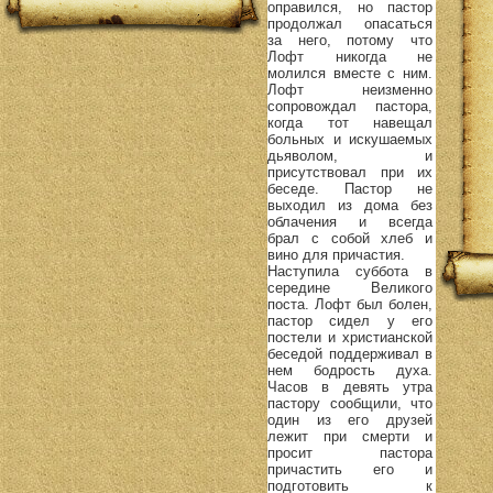
оправился, но пастор
продолжал опасаться
за него, потому что
Лофт никогда не
молился вместе с ним.
Лофт неизменно
сопровождал пастора,
когда тот навещал
больных и искушаемых
дьяволом, и
присутствовал при их
беседе. Пастор не
выходил из дома без
облачения и всегда
брал с собой хлеб и
вино для причастия.
Наступила суббота в
середине Великого
поста. Лофт был болен,
пастор сидел у его
постели и христианской
беседой поддерживал в
нем бодрость духа.
Часов в девять утра
пастору сообщили, что
один из его друзей
лежит при смерти и
просит пастора
причастить его и
подготовить к