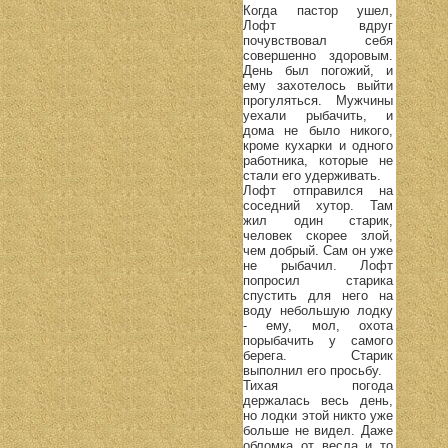
Когда пастор ушел,
Лофт вдруг
почувствовал себя
совершенно здоровым.
День был погожий, и
ему захотелось выйти
прогуляться. Мужчины
уехали рыбачить, и
дома не было никого,
кроме кухарки и одного
работника, которые не
стали его удерживать.
Лофт отправился на
соседний хутор. Там
жил один старик,
человек скорее злой,
чем добрый. Сам он уже
не рыбачил. Лофт
попросил старика
спустить для него на
воду небольшую лодку
- ему, мол, охота
порыбачить у самого
берега. Старик
выполнил его просьбу.
Тихая погода
держалась весь день,
но лодки этой никто уже
больше не видел. Даже
обломка от весла и то