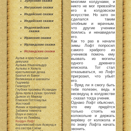
Зулусские сказки
многими колдунами, и
никто не мог превзойти
Ингушские сказки
его в колдовском
Индейские сказки
искусстве. Но зато он
сделался таким
Индийские сказки
злобным и мрачным,
что другие ученики
Индонезийские
сказки
боялись и ненавидели
его.
Иранские сказки
Как то раз в начале
Ирландские сказки
зимы Лофт попросил
самого храброго из
Исландские сказки
учеников помочь ему
Аульв и крестьянская
вызвать из могилы
девушка
одного древнего
Аульва Ульвхильдур
епископа. Тот стал
Аульвы и Хельга
отказываться, но Лофт
крестьянская дочка
Братья из Бакки
пригрозил, что убьёт
Великанша и шахматы
его.
Гедливёр
– Вряд ли я смогу быть
Гилитрутт
тебе полезен, ведь я
Глубоки проливы Исландии
Дочь ярла в руках троллей
несведущ в колдовстве
Дьякон из Миркау
- сказал тогда ученик.
Епископ Готтскаульк
Однако Лофт обьяснил,
Жестокий
что ему придётся
Жених и привидение
Забавна темнота
только стоять на
Йоун и скесса
колокольне и держать
Йоун из Лежбищ
верёвку от колокола и
Колдун Лофт
по знаку Лофта начать
Королевский сын Асмунд и
его сестра Сигни
звонить.