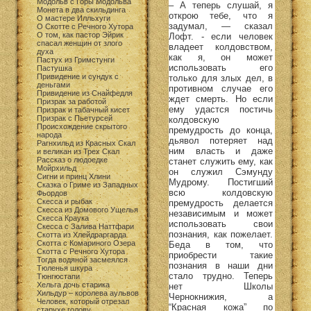
Модольв с Горы Модольва
– А теперь слушай, я
Монета в два скильдинга
открою тебе, что я
О мастере Илльхуги
задумал, — сказал
О Скотте с Речного Хутора
О том, как пастор Эйрик
Лофт. - если человек
спасал женщин от злого
владеет колдовством,
духа
как я, он может
Пастух из Гримстунги
использовать его
Пастушка
Привидение и сундук с
только для злых дел, в
деньгами
противном случае его
Привидение из Снайфедля
ждет смерть. Но если
Призрак за работой
ему удастся постичь
Призрак и табачный кисет
Призрак с Пьетурсей
колдовскую
Происхождение скрытого
премудрость до конца,
народа
дьявол потеряет над
Рагнхильд из Красных Скал
ним власть и даже
и великан из Трех Скал
Рассказ о людоедке
станет служить ему, как
Мойрхильд
он служил Сэмунду
Сигни и принц Хлини
Мудрому. Постигший
Сказка о Гриме из Западных
всю колдовскую
Фьордов
Скесса и рыбак
премудрость делается
Скесса из Домового Ущелья
независимым и может
Скесса Краука
использовать свои
Скесса с Залива Наттфари
познания, как пожелает.
Скотта из Хлейдраргарда
Скотта с Комариного Озера
Беда в том, что
Скотта с Речного Хутора
приобрести такие
Тогда водяной засмеялся
познания в наши дни
Тюленья шкура
стало трудно. Теперь
Тюнгюстапи
Хельга дочь старика
нет Школы
Хильдур – королева аульвов
Чернокнижия, а
Человек, который отрезал
“Красная кожа” по
старухе голову