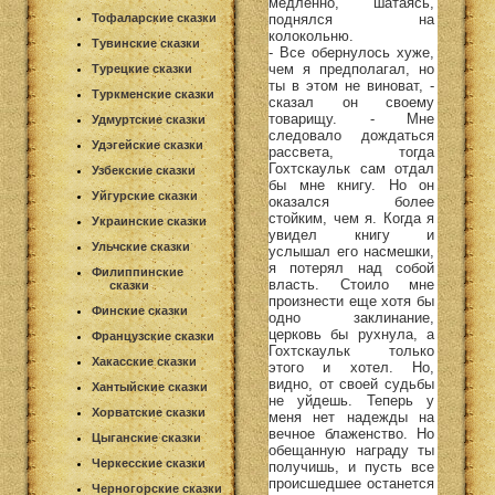
медленно, шатаясь,
поднялся на
Тофаларские сказки
колокольню.
Тувинские сказки
- Все обернулось хуже,
чем я предполагал, но
Турецкие сказки
ты в этом не виноват, -
Туркменские сказки
сказал он своему
товарищу. - Мне
Удмуртские сказки
следовало дождаться
Удэгейские сказки
рассвета, тогда
Гохтскаульк сам отдал
Узбекские сказки
бы мне книгу. Но он
Уйгурские сказки
оказался более
стойким, чем я. Когда я
Украинские сказки
увидел книгу и
Ульчские сказки
услышал его насмешки,
я потерял над собой
Филиппинские
власть. Стоило мне
сказки
произнести еще хотя бы
Финские сказки
одно заклинание,
церковь бы рухнула, а
Французские сказки
Гохтскаульк только
Хакасские сказки
этого и хотел. Но,
видно, от своей судьбы
Хантыйские сказки
не уйдешь. Теперь у
Хорватские сказки
меня нет надежды на
вечное блаженство. Но
Цыганские сказки
обещанную награду ты
Черкесские сказки
получишь, и пусть все
происшедшее останется
Черногорские сказки