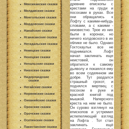
древние епископы с
Мексиканские сказки
крестами на груди и
Молдавские сказки
посохами в руках. Все
они обращались к
Монгольские сказки
Лофту с какими-нибудь
Мордовские сказки
словами, а с какими -
неизвестно. Трое из них
Нанайские сказки
были в коронах, но
Нганасанские сказки
ничего колдовского в их
облике не было. Однако
Негидальские сказки
Гохтскаульк все не
Немецкие сказки
поднимался. Лофт
начал заклинать еще
Ненецкие сказки
неистовей, он
Непальские сказки
обратился к самому
дьяволу и покаялся ему
Нивхские сказки
во всем содеянном им
добре. Тут раздался
Нидерландские
сказки
страшный грохот, и
поднялся мертвец с
Ногайские сказки
посохом в руке и
Норвежские сказки
красной книгой под
мышкой. Наперсного
Океанийские сказки
креста на нем не было.
Орокские сказки
Он сурово взглянул на
епископов и устремил
Орочские сказки
испепеляющий взгляд
на Лофта . Тот стал
Осетинские сказки
заклинать ещё
Пакистанские сказки