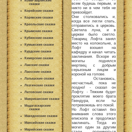
Коми-зырянские
всем будешь первым, и
сказки
никто ни в чем тебя не
Корейские сказки
превзойдет.
Они столковались и,
Корякские сказки
когда все легли спать,
Креольские сказки
отправились в церковь.
Светила луна, и в
Крымские сказки
церкви было светло.
Кубинские сказки
Товарищ Лофта занял
место на колокольне, а
Кумыкские сказки
Лофт взошел на
Курдские сказки
кафедру и начал читать
заклинания. Вскоре из
Кхмерские сказки
могилы поднялся
мертвец с добрым
Лакские сказки
серьезным лицом и
Лаосские сказки
короной на голове.
- Остановись,
Латышские сказки
несчастный, пока не
Лезгинские сказки
поздно! - сказал он
Лофту. - Тяжким будет
Литовские сказки
проклятие моего брата
Мавриканские сказки
Гвендура, если ты
потревожишь его покой.
Мадагаскарские
Но Лофт оставил без
сказки
внимания слова этого
Македонские сказки
епископа и продолжал
заклинать. Тогда из
Мансийские сказки
могил один за другим
Марийские сказки
стали подниматься