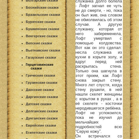
Болгарские сказки
служанка долго болела
- Лофт загнал ее чуть
Боснийские сказки
не до смерти, - но, пока
он был жив, она словом
Бразильские сказки
не обмолвилась об этом
Бурятские сказки
случае. А другую
служанку, которая от
Бушменские сказки
него забеременела,
Венгерские сказки
Лофт умертвил с
помощью колдовства.
Вепские сказки
Вот как он это сделал:
Вьетнамские сказки
несла служанка из
кухни в корыте золу, и
Гагаузские сказки
вдруг перед ней
Герцеговинские
раскрылась стена.
сказки
Только она шагнула в
этот проем, как Лофт
Греческие сказки
снова закрыл стену.
Грузинские сказки
Много лет спустя, когда
стену рушили, в ней
Даосские сказки
нашли скелет женщины
Даргинские сказки
с корытом в руках , а в
её скелете - косточки
Датские сказки
неродившегося ребёнка.
Долганские сказки
Лофт не успокоился,
пока не изучил до
Дунганские сказки
мельчайших
Еврейские сказки
подробностей всю
“Серую кожу”.
Египетские сказки
Он встречался со