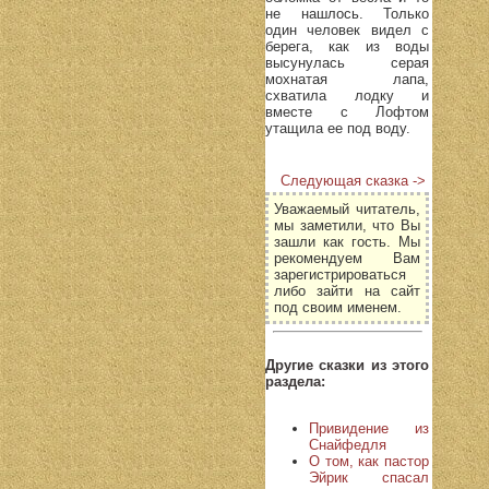
не нашлось. Только
один человек видел с
берега, как из воды
высунулась серая
мохнатая лапа,
схватила лодку и
вместе с Лофтом
утащила ее под воду.
Следующая сказка ->
Уважаемый читатель,
мы заметили, что Вы
зашли как гость. Мы
рекомендуем Вам
зарегистрироваться
либо зайти на сайт
под своим именем.
Другие сказки из этого
раздела:
Привидение из
Снайфедля
О том, как пастор
Эйрик спасал