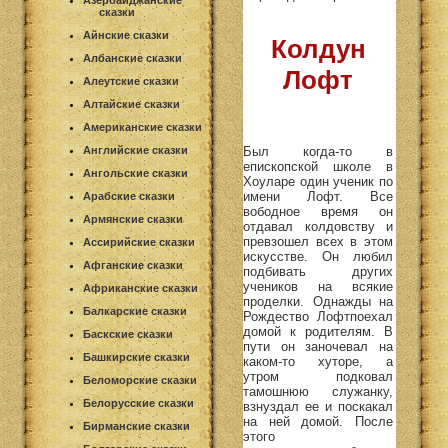
Азербайджанские
сказки
Айнские сказки
Колдун
Албанские сказки
Лофт
Алеутские сказки
Алтайские сказки
Американские сказки
Был когда-то в
Английские сказки
епископской школе в
Ангольские сказки
Хоуларе один ученик по
имени Лофт. Все
Арабские сказки
вободное время он
Армянские сказки
отдавал колдовству и
превзошел всех в этом
Ассирийские сказки
искусстве. Он любил
Афганские сказки
подбивать других
учеников на всякие
Африканские сказки
проделки. Однажды на
Балкарские сказки
Рождество Лофтпоехал
домой к родителям. В
Баскские сказки
пути он заночевал на
Башкирские сказки
каком-то хуторе, а
утром подковал
Беломорские сказки
тамошнюю служанку,
Белорусские сказки
взнуздал ее и поскакал
на ней домой. После
Бирманские сказки
этого