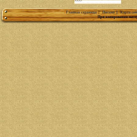
3555
Главная страница
|
Письмо
|
Карта сай
При копировании мате