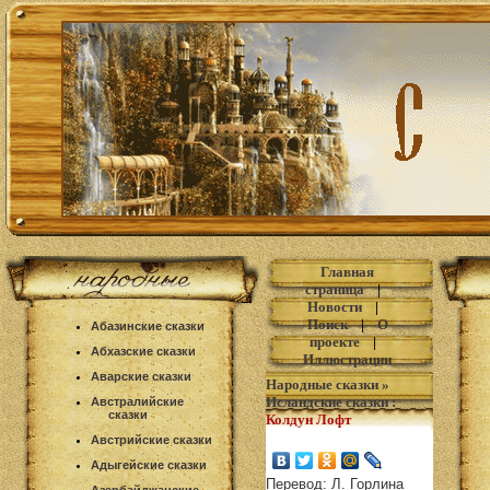
Главная
страница
|
Новости
|
Поиск
|
О
Абазинские сказки
проекте
|
Абхазские сказки
Иллюстрации
Аварские сказки
Народные сказки
»
Исландские сказки
:
Австралийские
сказки
Колдун Лофт
Австрийские сказки
Адыгейские сказки
Перевод: Л. Горлина