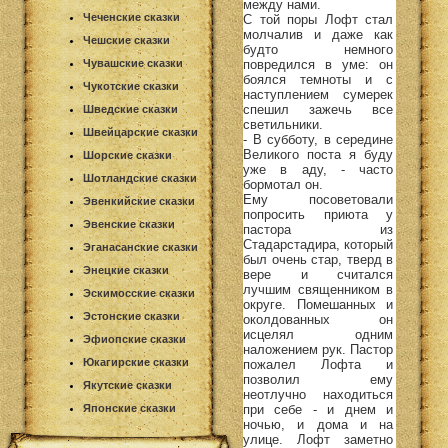
между нами.
Чеченские сказки
С той поры Лофт стал
молчалив и даже как
Чешские сказки
будто немного
повредился в уме: он
Чувашские сказки
боялся темноты и с
Чукотские сказки
наступлением сумерек
спешил зажечь все
Шведские сказки
светильники.
Швейцарские сказки
- В субботу, в середине
Великого поста я буду
Шорские сказки
уже в аду, - часто
Шотландские сказки
бормотал он.
Ему посоветовали
Эвенкийские сказки
попросить приюта у
Эвенские сказки
пастора из
Стадарстадира, который
Эганасанские сказки
был очень стар, тверд в
Энецкие сказки
вере и считался
лучшим священником в
Эскимосские сказки
округе. Помешанных и
Эстонские сказки
околдованных он
исцелял одним
Эфиопские сказки
наложением рук. Пастор
Юкагирские сказки
пожалел Лофта и
позволил ему
Якутские сказки
неотлучно находиться
при себе - и днем и
Японские сказки
ночью, и дома и на
улице. Лофт заметно