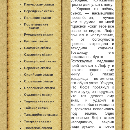
усерднее. Гохтскаульк
грозно двинулся к нему.
Папуасские сказки
– Хорошо ты поёшь,
Персидские сказки
сынок, — насмешливо
произнёс он, — лучше
Польские сказки
чем я думал, но моей
Португальские
“Красной кожи” тебе всё
сказки
равно не видеть. Лофт
пришел в исступление,
Румынские сказки
и от богохульств
Русские сказки
церковь затрещала и
заходила ходуном.
Саамские сказки
Товарищу его
Саларские сказки
показалось, будто
Гохтскаульк медленно
Селькупские сказки
приблизился к Лофту и
Сербские сказки
нехотя подает ему
книгу. В глазах
Сирийские сказки
товарища потемнело,
Словацкие сказки
его обуял ужас. Увидев,
что Лофт протянул к
Словенские сказки
книге руку, он подумал,
Суданские сказки
что тот делает ему
знак, и ударил в
Таджикские сказки
колокол. Все еписколпы
Тайские сказки
с грохотом повалились
под землю. Одно
Танзанийские сказки
мгновение Лофт стоял
Татарские сказки
неподвижно, закрыв
лицо руками, а потом
Тибетские сказки