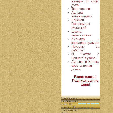
женщин от злого
духа
Тюнгюстапи
Аульва
Ульвхильдур
Епископ
Готтскаульк
Жестокий
Школа
чернокнижия
Хильдур –
королева аульвов
Призрак за
работой
О Скотте с
Речного Хутора
Аульвы и Хельга
крестьянская
дочка
Распечатать |
Подписаться по
Email
Опубликовал:
La Princesse
|
Дата: 15
января 2009 |
(голосов: 0)
Просмотров: