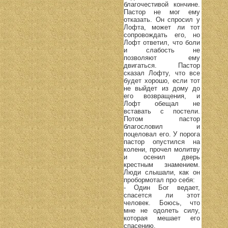
благочестивой кончине.
Пастор не мог ему
отказать. Он спросил у
Лофта, может ли тот
сопровождать его, но
Лофт ответил, что боли
и слабость не
позволяют ему
двигаться. Пастор
сказал Лофту, что все
будет хорошо, если тот
не выйдет из дому до
его возвращения, и
Лофт обещал не
вставать с постели.
Потом пастор
благословил и
поцеловал его. У порога
пастор опустился на
колени, прочел молитву
и осенил дверь
крестным знамением.
Люди слышали, как он
пробормотал про себя:
- Один Бог ведает,
спасется ли этот
человек. Боюсь, что
мне не одолеть силу,
которая мешает его
спасению.