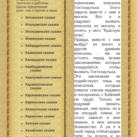
повелению епископа
Чертенок и работник
Школа чернокнижия
Гохтскаулька Злого
Шум, гам и тролли в горах
зарыта вместе с ним в
могиле. Вот я и
Испанские сказки
надумал вызвать
Итальянские сказки
епископа из могилы и
отнять у него “Красную
Ительменские сказки
кожу”.
Йеменские сказки
Правда, вместе с ним
выйдут из могил и
Кабардинские сказки
другие древние
Казахские сказки
епископы - им не
устоять перед всеми
Калмыцкие сказки
заклинаниями, которые
понадобятся, чтобы
Камбоджийские
сказки
вызвать Гохтскаулька.
Эти заклинания не
Кампучийские сказки
подействуют лишь на
Каракалпакские
епископов, которые
сказки
умерли совсем недавно
и похоронены с Библией
Карачаевские сказки
на груди. Только не
Карельские сказки
вздумай звонить
раньше, чем нужно, но и
Каталонские сказки
не опоздай, помни, от
Керекские сказки
этого зависит и мое
земное, и мое вечное
Кетские сказки
блаженство. А уж я в
Китайские сказки
свой черед отблагодарю
тебя: ты всегда и во