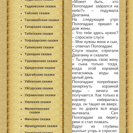
«Может быть, это
Полопаданг забрался на
Таджикские сказки
небо?» – подумала
Тайские сказки
Деатанна.
На следующее утро
Танзанийские сказки
Полопаданг пришел в
Татарские сказки
дом жены.
– Что тебе здесь нужно?
Тибетские сказки
– спросили слуги.
Тофаларские сказки
– Мне нужны жена и сын,
– отвечал Полопаданг.
Тувинские сказки
Слуги пошли, спрятали
Турецкие сказки
Деатанну и сказали:
– Ты увидишь свою жену
Туркменские сказки
и сына только тогда,
Удмуртские сказки
когда этой корзиной
натаскаешь воды на
Удэгейские сказки
целый день.
Полопаданг попробовал
Узбекские сказки
зачерпнуть корзиной
Уйгурские сказки
воды – ничего не
получается. Как только в
Украинские сказки
корзину набиралась
Ульчские сказки
вода, он тащил ее вверх,
но по дороге вся вода
Филиппинские
сказки
вытекала. Сел
Полопаданг на берегу
Финские сказки
реки и стал плакать.
Вдруг из глубины
Французские сказки
выплыл угорь и спросил:
Хакасские сказки