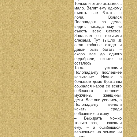
Только и этого оказалось
мало. Велят ему одному
съесть все бататы с
поля. Взялся
Полопаданг за дело,
видит: никогда ему не
съесть всех бататов.
Заплакал он горькими
слезами. Тут вышло из
села кабанье стадо и
давай рыть бататы –
скоро все до одного
подобрали, ничего не
осталось.
Тогда устроили
Полопадангу последнее
испытание. Ночью в
большом доме Деатанны
собрался народ со всего
небесного селения:
мужчины, женщины,
дети. Все они уселись, а
Полопадангу велели
искать среди
собравшихся жену.
– Выбирать можно
только раз, – сказали
ему, – а ошибешься-
вернешься на землю ни
с чем.