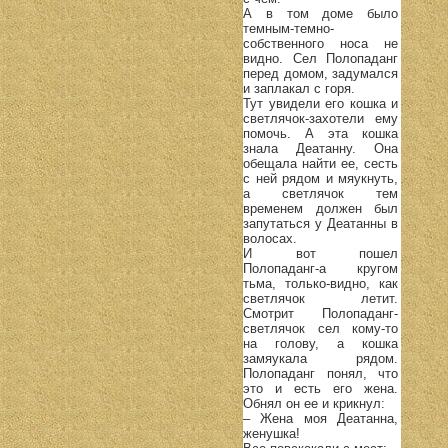
А в том доме было
темным-темно-
собственного носа не
видно. Сел Полопаданг
перед домом, задумался
и заплакал с горя.
Тут увидели его кошка и
светлячок-захотели ему
помочь. А эта кошка
знала Деатанну. Она
обещала найти ее, сесть
с ней рядом и мяукнуть,
а светлячок тем
временем должен был
запутаться у Деатанны в
волосах.
И вот пошел
Полопаданг-а кругом
тьма, только-видно, как
светлячок летит.
Смотрит Полопаданг-
светлячок сел кому-то
на голову, а кошка
замяукала рядом.
Полопаданг понял, что
это и есть его жена.
Обнял он ее и крикнул:
– Жена моя Деатанна,
женушка!