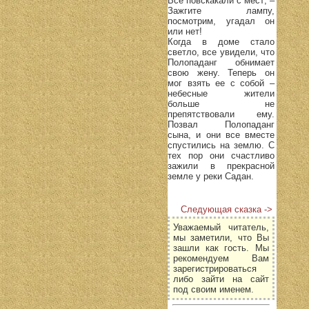
Все повскакали с мест; –
Зажгите лампу,
посмотрим, угадал он
или нет!
Когда в доме стало
светло, все увидели, что
Полопаданг обнимает
свою жену. Теперь он
мог взять ее с собой –
небесные жители
больше не
препятствовали ему.
Позвал Полопаданг
сына, и они все вместе
спустились на землю. С
тех пор они счастливо
зажили в прекрасной
земле у реки Садан.
Следующая сказка ->
Уважаемый читатель,
мы заметили, что Вы
зашли как гость. Мы
рекомендуем Вам
зарегистрироваться
либо зайти на сайт
под своим именем.