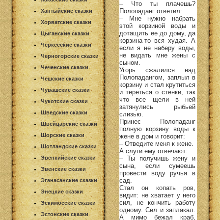
– Что ты плачешь?
Полопаданг ответил:
Хантыйские сказки
– Мне нужно набрать
Хорватские сказки
этой корзиной воды и
дотащить ее до дому, да
Цыганские сказки
корзина-то вся худая. А
Черкесские сказки
если я не наберу воды,
не видать мне жены с
Черногорские сказки
сыном.
Чеченские сказки
Угорь сжалился над
Полопадангом, заплыл в
Чешские сказки
корзину и стал крутиться
Чувашские сказки
и тереться о стенки, так
что все щели в ней
Чукотские сказки
затянулись рыбьей
Шведские сказки
слизью.
Принес Полопаданг
Швейцарские сказки
полную корзину воды к
Шорские сказки
жене в дом и говорит:
– Отведите меня к жене.
Шотландские сказки
А слуги ему отвечают:
– Ты получишь жену и
Эвенкийские сказки
сына, если сумеешь
Эвенские сказки
провести воду ручья в
сад.
Эганасанские сказки
Стал он копать ров,
Энецкие сказки
видит: не хватает у него
сил, не кончить работу
Эскимосские сказки
одному. Сел и заплакал.
Эстонские сказки
А мимо бежал краб,