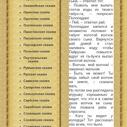
сына, – ответил тот.
– Позволь мне выпить
Океанийские сказки
глоток воды из твоего
Орокские сказки
табун-га, – попросил
Полопаданг.
Орочские сказки
– Пей, – ответил раб.
Осетинские сказки
Полопаданг напился и
незаметно положил в
Пакистанские сказки
табунг золотой волчок
Папуасские сказки
своего сына. Вернулся
раб домой и стал
Персидские сказки
наливать воду, чтобы
Польские сказки
Пайрунан помылся,
вдруг из та-бунга выпал
Португальские
золотой волчок.
сказки
– Волчок, мой волчок! –
Румынские сказки
закричал мальчик.
– Быть не может! Ты
Русские сказки
ведь забыл свой волчок
Саамские сказки
на земле, – сказала
мать.
Саларские сказки
Но потом она разглядела
Селькупские сказки
игрушку хорошенько и
видит, что это и в самом
Сербские сказки
деле волчок ее сына.
Она позвала раба и
Сирийские сказки
спросила:
Словацкие сказки
– Кого ты видел у
колодца? Тот рассказал
Словенские сказки
обо всем, что было.
Суданские сказки