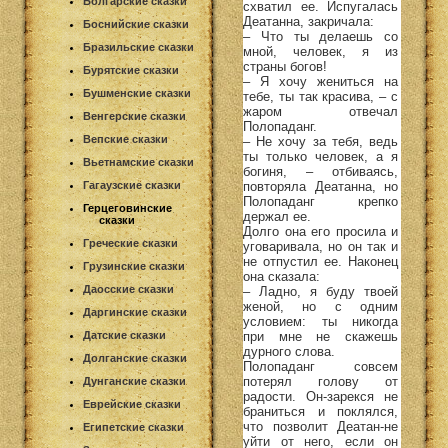
Болгарские сказки
схватил ее. Испугалась
Деатанна, закричала:
Боснийские сказки
– Что ты делаешь со
Бразильские сказки
мной, человек, я из
страны богов!
Бурятские сказки
– Я хочу жениться на
Бушменские сказки
тебе, ты так красива, – с
жаром отвечал
Венгерские сказки
Полопаданг.
Вепские сказки
– Не хочу за тебя, ведь
ты только человек, а я
Вьетнамские сказки
богиня, – отбиваясь,
повторяла Деатанна, но
Гагаузские сказки
Полопаданг крепко
Герцеговинские
держал ее.
сказки
Долго она его просила и
Греческие сказки
уговаривала, но он так и
не отпустил ее. Наконец
Грузинские сказки
она сказала:
Даосские сказки
– Ладно, я буду твоей
женой, но с одним
Даргинские сказки
условием: ты никогда
при мне не скажешь
Датские сказки
дурного слова.
Долганские сказки
Полопаданг совсем
потерял голову от
Дунганские сказки
радости. Он-зарекся не
Еврейские сказки
браниться и поклялся,
что позволит Деатан-не
Египетские сказки
уйти от него, если он