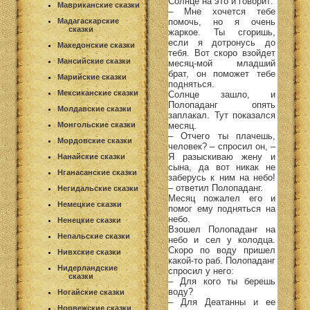
Солнце на это и говорит:
Мавриканские сказки
– Мне хочется тебе
помочь, но я очень
Мадагаскарские
сказки
жаркое. Ты сгоришь,
если я дотронусь до
Македонские сказки
тебя. Вот скоро взойдет
Мансийские сказки
месяц-мой младший
брат, он поможет тебе
Марийские сказки
подняться.
Мексиканские сказки
Солнце зашло, и
Полопаданг опять
Молдавские сказки
заплакал. Тут показался
месяц.
Монгольские сказки
– Отчего ты плачешь,
Мордовские сказки
человек? – спросил он, –
Я разыскиваю жену и
Нанайские сказки
сына, да вот никак не
Нганасанские сказки
заберусь к ним на небо!
– ответил Полопаданг.
Негидальские сказки
Месяц пожалел его и
Немецкие сказки
помог ему подняться на
небо.
Ненецкие сказки
Взошел Полопаданг на
Непальские сказки
небо и сел у колодца.
Скоро по воду пришел
Нивхские сказки
какой-то раб. Полопаданг
Нидерландские
спросил у него:
сказки
– Для кого ты берешь
воду?
Ногайские сказки
– Для Деатанны и ее
Норвежские сказки