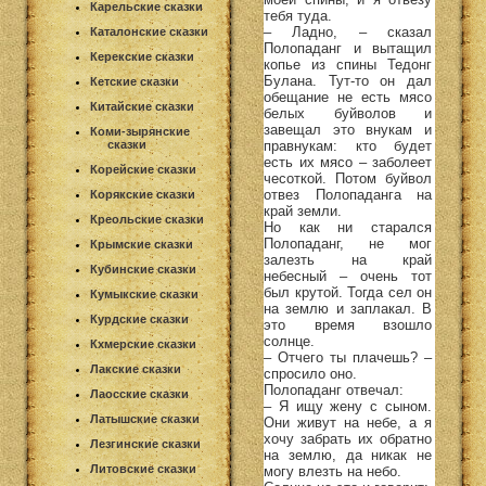
Карельские сказки
тебя туда.
– Ладно, – сказал
Каталонские сказки
Полопаданг и вытащил
Керекские сказки
копье из спины Тедонг
Булана. Тут-то он дал
Кетские сказки
обещание не есть мясо
Китайские сказки
белых буйволов и
завещал это внукам и
Коми-зырянские
правнукам: кто будет
сказки
есть их мясо – заболеет
Корейские сказки
чесоткой. Потом буйвол
отвез Полопаданга на
Корякские сказки
край земли.
Креольские сказки
Но как ни старался
Полопаданг, не мог
Крымские сказки
залезть на край
Кубинские сказки
небесный – очень тот
был крутой. Тогда сел он
Кумыкские сказки
на землю и заплакал. В
Курдские сказки
это время взошло
солнце.
Кхмерские сказки
– Отчего ты плачешь? –
Лакские сказки
спросило оно.
Полопаданг отвечал:
Лаосские сказки
– Я ищу жену с сыном.
Латышские сказки
Они живут на небе, а я
хочу забрать их обратно
Лезгинские сказки
на землю, да никак не
Литовские сказки
могу влезть на небо.