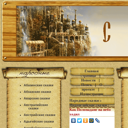
Главная
страница
|
Новости
|
Поиск
|
О
Абазинские сказки
проекте
|
Абхазские сказки
Иллюстрации
Аварские сказки
Народные сказки
»
Индонезийские сказки
:
Австралийские
сказки
Как Полопаданг на небо
ходил
Австрийские сказки
Адыгейские сказки