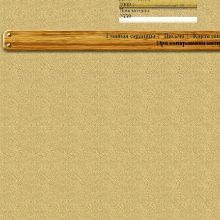
2009 |
(голосов: 0)
Просмотров:
2659
Главная страница
|
Письмо
|
Карта сай
При копировании мате