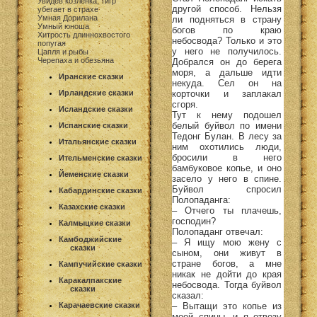
Увидев козленка, тигр
другой способ. Нельзя
убегает в страхе
Умная Дорилана
ли подняться в страну
Умный юноша
богов по краю
Хитрость длиннохвостого
небосвода? Только и это
попугая
у него не получилось.
Цапля и рыбы
Черепаха и обезьяна
Добрался он до берега
моря, а дальше идти
Иранские сказки
некуда. Сел он на
корточки и заплакал
Ирландские сказки
сгоря.
Исландские сказки
Тут к нему подошел
белый буйвол по имени
Испанские сказки
Тедонг Булан. В лесу за
Итальянские сказки
ним охотились люди,
бросили в него
Ительменские сказки
бамбуковое копье, и оно
Йеменские сказки
засело у него в спине.
Буйвол спросил
Кабардинские сказки
Полопаданга:
Казахские сказки
– Отчего ты плачешь,
господин?
Калмыцкие сказки
Полопаданг отвечал:
Камбоджийские
– Я ищу мою жену с
сказки
сыном, они живут в
стране богов, а мне
Кампучийские сказки
никак не дойти до края
Каракалпакские
небосвода. Тогда буйвол
сказки
сказал:
– Вытащи это копье из
Карачаевские сказки
моей спины, и я отвезу