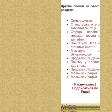
Другие сказки из этого
раздела:
Семь волчков
О пастушке и его
заботливом отце
Откуда взялись
морская корова и
дельфин
Понг Булу Пала и
его злые братья
Мамануа и
Вулансендов
Проделки Ла Даны
Почему у слепня
два глаза
Проделки Ла Даны
Мальчик и раджа
Мальчик и раджа
Распечатать |
Подписаться по
Email
Опубликовал:
La Princesse
|
Дата: 7 июня