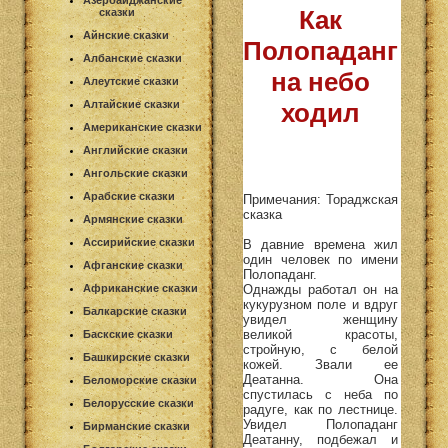
Азербайджанские
Как
сказки
Айнские сказки
Полопаданг
Албанские сказки
на небо
Алеутские сказки
Алтайские сказки
ходил
Американские сказки
Английские сказки
Ангольские сказки
Арабские сказки
Примечания: Тораджская
сказка
Армянские сказки
Ассирийские сказки
В давние времена жил
один человек по имени
Афганские сказки
Полопаданг.
Однажды работал он на
Африканские сказки
кукурузном поле и вдруг
Балкарские сказки
увидел женщину
великой красоты,
Баскские сказки
стройную, с белой
Башкирские сказки
кожей. Звали ее
Деатанна. Она
Беломорские сказки
спустилась с неба по
Белорусские сказки
радуге, как по лестнице.
Увидел Полопаданг
Бирманские сказки
Деатанну, подбежал и