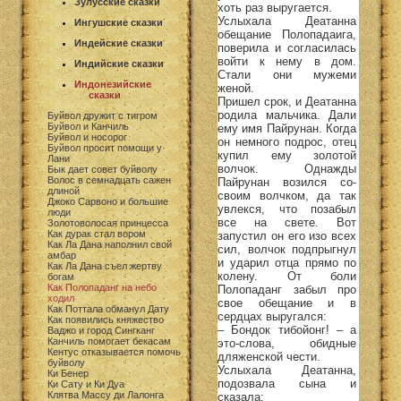
Зулусские сказки
хоть раз выругается.
Услыхала Деатанна
Ингушские сказки
обещание Полопадаига,
Индейские сказки
поверила и согласилась
войти к нему в дом.
Индийские сказки
Стали они мужеми
Индонезийские
женой.
сказки
Пришел срок, и Деатанна
родила мальчика. Дали
Буйвол дружит с тигром
Буйвол и Канчиль
ему имя Пайрунан. Когда
Буйвол и носорог
он немного подрос, отец
Буйвол просит помощи у
купил ему золотой
Лани
волчок. Однажды
Бык дает совет буйволу
Волос в семнадцать сажен
Пайрунан возился со-
длиной
своим волчком, да так
Джоко Сарвоно и большие
увлекся, что позабыл
люди
все на свете. Вот
Золотоволосая принцесса
Как дурак стал вором
запустил он его изо всех
Как Ла Дана наполнил свой
сил, волчок подпрыгнул
амбар
и ударил отца прямо по
Как Ла Дана съел жертву
колену. От боли
богам
Как Полопаданг на небо
Полопаданг забыл про
ходил
свое обещание и в
Как Поттала обманул Дату
сердцах выругался:
Как появились княжество
– Бондок тибойонг! – а
Ваджо и город Сингканг
Канчиль помогает бекасам
это-слова, обидные
Кентус отказывается помочь
дляженской чести.
буйволу
Услыхала Деатанна,
Ки Бенер
подозвала сына и
Ки Сату и Ки Дуа
Клятва Массу ди Лалонга
сказала: