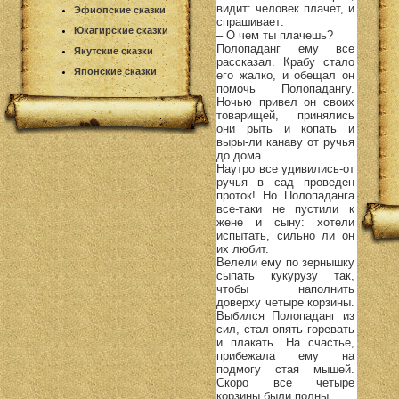
видит: человек плачет, и
Эфиопские сказки
спрашивает:
Юкагирские сказки
– О чем ты плачешь?
Полопаданг ему все
Якутские сказки
рассказал. Крабу стало
Японские сказки
его жалко, и обещал он
помочь Полопадангу.
Ночью привел он своих
товарищей, принялись
они рыть и копать и
выры-ли канаву от ручья
до дома.
Наутро все удивились-от
ручья в сад проведен
проток! Но Полопаданга
все-таки не пустили к
жене и сыну: хотели
испытать, сильно ли он
их любит.
Велели ему по зернышку
сыпать кукурузу так,
чтобы наполнить
доверху четыре корзины.
Выбился Полопаданг из
сил, стал опять горевать
и плакать. На счастье,
прибежала ему на
подмогу стая мышей.
Скоро все четыре
корзины были полны.