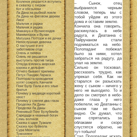
Козленок решается вступить
– Сынок, отец
в схватку с тигром
выбранился черным
Кот и обезьянки
словом, теперь мы с
Ла Дана на рыбной ловле
Ла Дана на фиговом дереве
тобой уйдем из этого
Лисе
дома и оставим землю.
Мальчик и раджа
Кончила она говорить,
Мальчик и раджа
раскинулась в небе
Мамануа и Вулансендов
Манимпорок и Вулан
радуга, и Деатанна с
Матушка Поттори и ее дочки
Пайрунаном стали
Непослушная девочка
подниматься на небо.
О пастушке и его
Полопаданг побежал
заботливом отце
Олень и пиявка
было за ними, хотел
Олень не решается
забраться на радугу, да
выступить против тигра
упал на землю.
Откуда взялись морская
Сильно он тосковал,
корова и дельфин
Отчего бывают приливы
рассказать трудно, как
Петух Панджи Лараса
упрекал себя. Как ни
Полтораста крокодилов
старался он разыскать
хотят сожрать Канчиля
жену с сыном – ничего у
Понг Булу Пала и его злые
братья
него не выходило. То и
Почему у медведя короткий
дело он смотрел в небо-
хвост
даже глаза у него
Почему у слепня два глаза
побелели, но Деатанны с
Проделки Ла Даны
Проделки Ла Даны
сыном там не было
Ревнивый Понг Булубембе
видно. Он думал, что
Саредади и чванный богач
они спрятались за
Семь волчков
облаками и скоро
Сказка о царе Туакале
Сказка про буйвола
спустятся обратно, не
Сура Менггала
тут-тобыло!
Тумхиленг
Стал Полопаданг искать