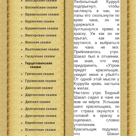
Болгарские сказки
Любопытный Курруб
подпрыгнул, чтобы
Боснийские сказки
заглянуть в чан, но
Бразильские сказки
лапы его скользнули по
краю чана, он не
Бурятские сказки
удержался и
Бушменские сказки
бултыхнулся прямо в
краску. Уж как он ни
Венгерские сказки
прыгал, как ни
крутился, а выбраться
Вепские сказки
из чана не мог.
Вьетнамские сказки
Приближалось утро.
Шакал был в отчаянии,
Гагаузские сказки
не зная, что ему
Герцеговинские
предпринять. «Утром
сказки
придёт красильщик,
Греческие сказки
увидит меня и убьёт!»
От одной этой мысли у
Грузинские сказки
Курруба кровь застыла
в жилах.
Даосские сказки
Настало утро. Бедный
Даргинские сказки
Шакал сидел в чане ни
жив ни мёртв. Услышав
Датские сказки
шаги красильщика, он
Долганские сказки
от страха окунулся с
головой в краску и
Дунганские сказки
оцепенел, словно
Еврейские сказки
утопленник.
Красильщик подумал,
Египетские сказки
что Шакал