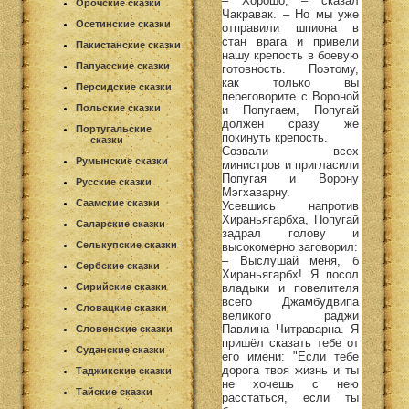
– Хорошо, – сказал
Орочские сказки
Чакравак. – Но мы уже
Осетинские сказки
отправили шпиона в
стан врага и привели
Пакистанские сказки
нашу крепость в боевую
Папуасские сказки
готовность. Поэтому,
как только вы
Персидские сказки
переговорите с Вороной
Польские сказки
и Попугаем, Попугай
должен сразу же
Португальские
покинуть крепость.
сказки
Созвали всех
Румынские сказки
министров и пригласили
Попугая и Ворону
Русские сказки
Мэгхаварну.
Саамские сказки
Усевшись напротив
Хираньягарбха, Попугай
Саларские сказки
задрал голову и
Селькупские сказки
высокомерно заговорил:
– Выслушай меня, б
Сербские сказки
Хираньягарбх! Я посол
владыки и повелителя
Сирийские сказки
всего Джамбудвипа
Словацкие сказки
великого раджи
Павлина Читраварна. Я
Словенские сказки
пришёл сказать тебе от
Суданские сказки
его имени: "Если тебе
дорога твоя жизнь и ты
Таджикские сказки
не хочешь с нею
Тайские сказки
расстаться, если ты