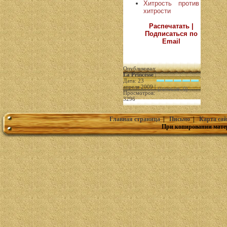
Хитрость против
хитрости
Распечатать |
Подписаться по
Email
Опубликовал:
La Princesse
|
Дата: 23
апреля 2009 |
(голосов: 0)
Просмотров:
3296
Главная страница
|
Письмо
|
Карта сай
При копировании мате