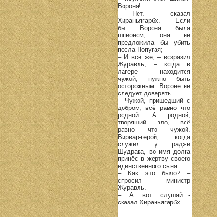
Ворона!
– Нет, – сказал
Хираньягарбх. – Если
бы Ворона была
шпионом, она не
предложила бы убить
посла Попугая;
– И всё же, – возразил
Журавль, – когда в
лагере находится
чужой, нужно быть
осторожным. Вороне не
следует доверять.
– Чужой, пришедший с
добром, всё равно что
родной. А родной,
творящий зло, всё
равно что чужой.
Вирвар-герой, когда
служил у раджи
Шудрака, во имя долга
принёс в жертву своего
единственного сына.
– Как это было? –
спросил министр
Журавль.
– А вот слушай...-
сказал Хираньягарбх.