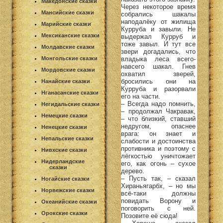
Македонские сказки
Через некоторое время
Мансийские сказки
собрались шакалы
наподалёку от жилища
Марийские сказки
Курруба и завыли. Не
Мексиканские сказки
выдержал Курруб и
тоже завыл. И тут все
Молдавские сказки
звери догадались, что
владыка леса всего-
Монгольские сказки
навсего шакал. Гнев
Мордовские сказки
охватил зверей,
бросились они на
Нанайские сказки
Курруба и разорвали
Нганасанские сказки
его на части.
– Всегда надо помнить,
Негидальские сказки
– продолжал Чакравак,
Немецкие сказки
– что близкий, ставший
недругом, опаснее
Ненецкие сказки
врага: он знает и
Непальские сказки
слабости и достоинства
противника и поэтому с
Нивхские сказки
лёгкостью уничтожает
Нидерландские
его, как огонь – сухое
сказки
дерево.
– Пусть так, – сказал
Ногайские сказки
Хираньягарбх, – но мы
Норвежские сказки
всё-таки должны
повидать Ворону и
Океанийские сказки
поговорить с ней.
Орокские сказки
Позовите её сюда!