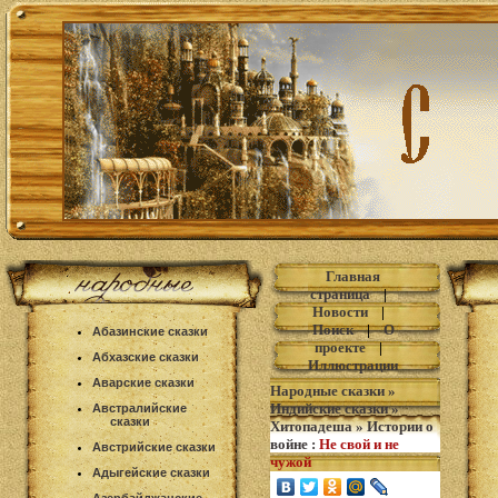
Главная
страница
|
Новости
|
Поиск
|
О
Абазинские сказки
проекте
|
Абхазские сказки
Иллюстрации
Аварские сказки
Народные сказки
»
Индийские сказки
»
Австралийские
сказки
Хитопадеша
»
Истории о
войне
:
Не свой и не
Австрийские сказки
чужой
Адыгейские сказки