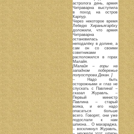
астролога день, армия
Читраварна выступила
в поход на остров
Карпур.
Через некоторое время
Лебедю Хираньягарбху
доложили, что армия
Читраварна
остановилась
неподалёку в долине, а
сам он со своими
советниками
расположился в горах
Малайя.
[Малайя – горы на
западном побережье
полуострова Декан. ]
– Надо быть
осторожными и глаз не
спускать с Павлина! –
сказал Журавль. –
Первый министр
Павлина – старый
вояка, и его надо
опасаться больше
всего. Говорят, они уже
подослали к нам
шпиона... О махараджа,
– воскликнул Журавль,
– неужели этот шпион-