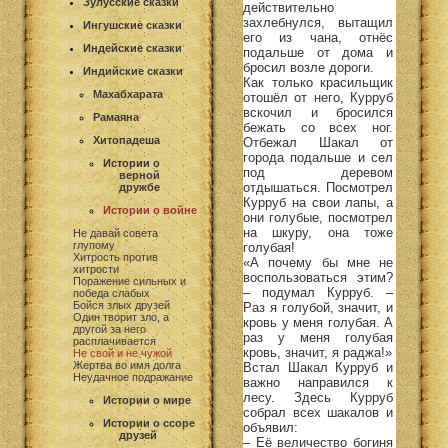
Зулусские сказки
действительно
захлебнулся, вытащил
Ингушские сказки
его из чана, отнёс
Индейские сказки
подальше от дома и
бросил возле дороги.
Индийские сказки
Как только красильщик
Махабхарата
отошёл от него, Курруб
вскочил и бросился
Рамаяна
бежать со всех ног.
Хитопадеша
Отбежал Шакал от
города подальше и сел
Истории о
под деревом
верной
отдышаться. Посмотрел
дружбе
Курруб на свои лапы, а
Истории о войне
они голубые, посмотрел
на шкуру, она тоже
Не давай совета
глупому
голубая!
Хитрость против
«А почему бы мне не
хитрости
воспользоваться этим?
Поражение сильных и
– подумал Курруб. –
победа слабых
Бойся злых друзей
Раз я голубой, значит, и
Один творит зло, а
кровь у меня голубая. А
другой за него
раз у меня голубая
расплачивается
кровь, значит, я раджа!»
Не свой и не чужой
Жертва во имя долга
Встал Шакал Курруб и
Неудачное подражание
важно направился к
лесу. Здесь Курруб
Истории о мире
собрал всех шакалов и
Истории о ссоре
объявил:
друзей
– Её величество богиня