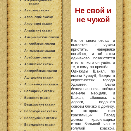
Азербайджанские
сказки
Не свой и
Айнские сказки
Албанские сказки
не чужой
Алеутские сказки
Алтайские сказки
Американские сказки
Кто от своих отстал и
Английские сказки
пытается к чужим
пристать, наверняка
Ангольские сказки
погибнет, и об этом
Арабские сказки
одинаково позаботятся
и те, от кого он ушёл, и
Армянские сказки
те, к кому он пришёл.
Однажды Шакал, по
Ассирийские сказки
имени Курруб, бродил в
Афганские сказки
окрестностях города
Уджаини. Была
Африканские сказки
безлунная ночь, звёзды
Балкарские сказки
еле-еле мерцали, и
Шакал, сбившись с
Баскские сказки
дороги, подошёл
Башкирские сказки
совсем близко к домику,
в котором жил
Беломорские сказки
красильщик. Перед
Белорусские сказки
домом красильщика
стоял большой чан с
Бирманские сказки
голубой краской.