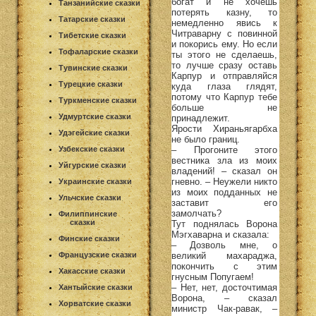
богат и не хочешь
Танзанийские сказки
потерять казну, то
Татарские сказки
немедленно явись к
Читраварну с повинной
Тибетские сказки
и покорись ему. Но если
Тофаларские сказки
ты этого не сделаешь,
то лучше сразу оставь
Тувинские сказки
Карпур и отправляйся
Турецкие сказки
куда глаза глядят,
потому что Карпур тебе
Туркменские сказки
больше не
Удмуртские сказки
принадлежит.
Ярости Хираньягарбха
Удэгейские сказки
не было границ.
– Прогоните этого
Узбекские сказки
вестника зла из моих
Уйгурские сказки
владений! – сказал он
гневно. – Неужели никто
Украинские сказки
из моих подданных не
Ульчские сказки
заставит его
замолчать?
Филиппинские
сказки
Тут поднялась Ворона
Мэгхаварна и сказала:
Финские сказки
– Дозволь мне, о
великий махараджа,
Французские сказки
покончить с этим
Хакасские сказки
гнусным Попугаем!
– Нет, нет, досточтимая
Хантыйские сказки
Ворона, – сказал
Хорватские сказки
министр Чак-равак, –