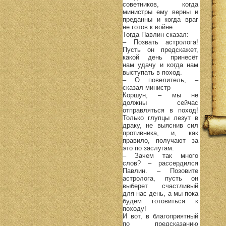
советников, когда
министры ему верны и
преданны и когда враг
не готов к войне.
Тогда Павлин сказал:
– Позвать астролога!
Пусть он предскажет,
какой день принесёт
нам удачу и когда нам
выступать в поход.
– О повелитель, –
сказал министр
Коршун, – мы не
должны сейчас
отправляться в поход!
Только глупцы лезут в
драку, не выяснив сил
противника, и, как
правило, получают за
это по заслугам.
– Зачем так много
слов? – рассердился
Павлин. – Позовите
астролога, пусть он
выберет счастливый
для нас день, а мы пока
будем готовиться к
походу!
И вот, в благоприятный
по предсказанию