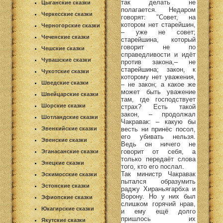
так делать не
Цыганские сказки
полагается. Недаром
Черкесские сказки
говорят: "Совет, на
котором нет старейшин,
Черногорские сказки
– уже не совет;
Чеченские сказки
старейшина, который
говорит не по
Чешские сказки
справедливости и идёт
Чувашские сказки
против закона,– не
старейшина; закон, к
Чукотские сказки
которому нет уважения,
Шведские сказки
– не закон; а какое же
может быть уважение
Швейцарские сказки
там, где господствует
Шорские сказки
страх? Есть такой
закон, – продолжал
Шотландские сказки
Чакравак: – какую бы
весть ни принёс посол,
Эвенкийские сказки
его убивать нельзя.
Эвенские сказки
Ведь он ничего не
говорит от себя, а
Эганасанские сказки
только передаёт слова
Энецкие сказки
того, кто его послал.
Так министр Чакравак
Эскимосские сказки
пытался образумить
Эстонские сказки
раджу Хираньягарбха и
Ворону. Но у них был
Эфиопские сказки
слишком горячий нрав,
Юкагирские сказки
и ему ещё долго
пришлось их
Якутские сказки