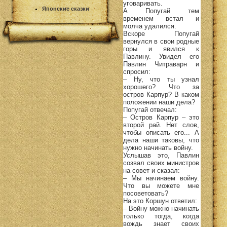
уговаривать.
Японские сказки
А Попугай тем
временем встал и
молча удалился.
Вскоре Попугай
вернулся в свои родные
горы и явился к
Павлину. Увидел его
Павлин Читраварн и
спросил:
– Ну, что ты узнал
хорошего? Что за
остров Карпур? В каком
положении наши дела?
Попугай отвечал:
– Остров Карпур – это
второй рай. Нет слов,
чтобы описать его... А
дела наши таковы, что
нужно начинать войну.
Услышав это, Павлин
созвал своих министров
на совет и сказал:
– Мы начинаем войну.
Что вы можете мне
посоветовать?
На это Коршун ответил:
– Войну можно начинать
только тогда, когда
вождь знает своих