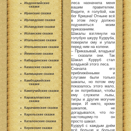
леса назначила меня
Индонезийские
сказки
вашим правителем.
Видите, я голубой, как
Иранские сказки
бог Кришна! Отныне всё
в этом лесу должно
Ирландские сказки
подчиняться моим
Исландские сказки
приказаниям.
Шакалы взглянули на
Испанские сказки
голубую шкуру Курруба,
Итальянские сказки
поверили ому и упали
перед ним на колени.
Ительменские сказки
– Приказывай, владыка!
Йеменские сказки
– сказали они. Так
Шакал Курруб стал
Кабардинские сказки
владыкой этого леса.
Казахские сказки
Сначала его
приближёнными и
Калмыцкие сказки
слугами были только
Камбоджийские
шакалы, но потом ему
сказки
показалось этого мало,
и он потребовал, чтобы
Кампучийские сказки
ему служили львы,
Каракалпакские
тигры и другие могучие
сказки
звери. И никто, кроме
шакалов, не
Карачаевские сказки
догадывался, что по-
Карельские сказки
настоящему-то он
просто шакал.
Каталонские сказки
Курруб с каждым днём
Керекские сказки
всё больше и больше