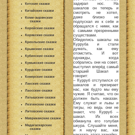
задирал нос. На
Кетские сказки
шакалов он теперь и
Китайские сказки
смотреть не хотел,
даже близко не
Коми-зырянские
подпускал их к себе и
сказки
обращался с ними, как
Корейские сказки
с самыми презренными
существами.
Корякские сказки
Обиделись шакалы на
Креольские сказки
Курруба и стали
думать, как ему
Крымские сказки
отомстить. И вот
Кубинские сказки
однажды, когда
собрались они на совет,
Кумыкские сказки
выступил вперёд самый
Курдские сказки
старший Шакал и
говорит:
Кхмерские сказки
– Курруб отступился от
Лакские сказки
шакалов и презирает
нас, как будто мы ему
Лаосские сказки
чужие. Я считаю, что он
Латышские сказки
должен быть наказан.
Ему служат и львы и
Лезгинские сказки
тигры, но ведь они не
Литовские сказки
знают, что Курруб –
шакал. Их всех
Мавриканские сказки
обманула его голубая
шкура. Слушайте меня,
Мадагаскарские
сказки
и я научу вас, как
наказать этого зазнайку.