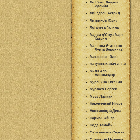
Ли Юнас Лауриц
Идемил
Линдгрен Астрид
Литвинов Юрий
Логачева Галина
Мадам д'Онуа Мари-
Катрин
Мадонна (Чикконе
Луиза Вероника)
Маклеррен Элис
Матусов-Бабич Илья
Милн Алан
Александер
Муренина Евгения
Мурзаев Сергей
Муур Лилиан
Наконечный Игорь
Непомнящая Дина
Нерман Эйнар
Нода Томойи
Овчинников Сергей
Ольмезов Мурадин