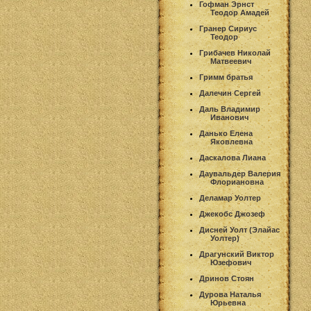
Гофман Эрнст
Теодор Амадей
Гранер Сириус
Теодор
Грибачев Николай
Матвеевич
Гримм братья
Далечин Сергей
Даль Владимир
Иванович
Данько Елена
Яковлевна
Даскалова Лиана
Даувальдер Валерия
Флориановна
Деламар Уолтер
Джекобс Джозеф
Дисней Уолт (Элайас
Уолтер)
Драгунский Виктор
Юзефович
Дринов Стоян
Дурова Наталья
Юрьевна