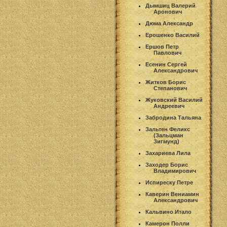
Дымшиц Валерий
Аронович
Дюма Александр
Ерошенко Василий
Ершов Петр
Павлович
Есенин Сергей
Александрович
Житков Борис
Степанович
Жуковский Василий
Андреевич
Забродина Тальяна
Зальтен Феликс
(Зальцман
Зигмунд)
Захариева Лила
Заходер Борис
Владимирович
Испиреску Петре
Каверин Вениамин
Александрович
Кальвино Итало
Камерон Полли