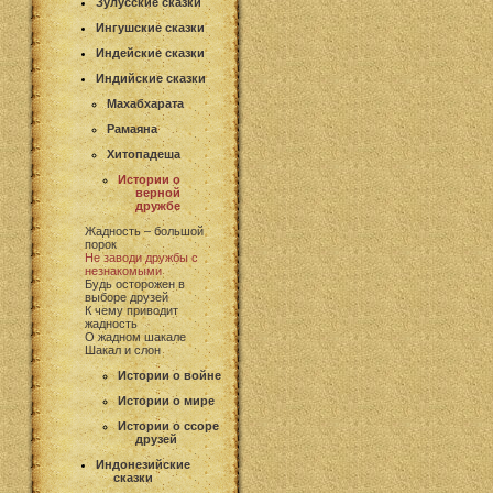
Зулусские сказки
Ингушские сказки
Индейские сказки
Индийские сказки
Махабхарата
Рамаяна
Хитопадеша
Истории о
верной
дружбе
Жадность – большой
порок
Не заводи дружбы с
незнакомыми
Будь осторожен в
выборе друзей
К чему приводит
жадность
О жадном шакале
Шакал и слон
Истории о войне
Истории о мире
Истории о ссоре
друзей
Индонезийские
сказки