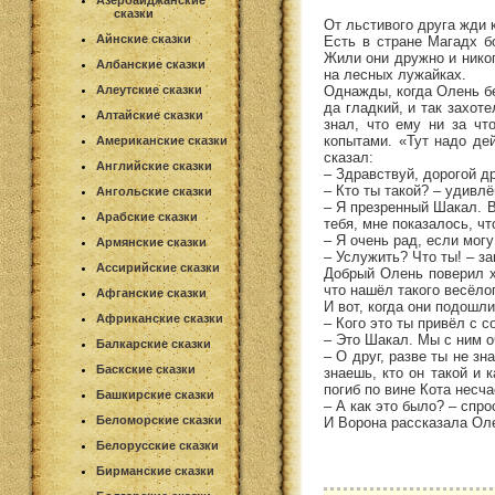
Азербайджанские
сказки
От льстивого друга жди 
Айнские сказки
Есть в стране Магадх б
Жили они дружно и никог
Албанские сказки
на лесных лужайках.
Однажды, когда Олень бе
Алеутские сказки
да гладкий, и так захот
Алтайские сказки
знал, что ему ни за чт
копытами. «Тут надо де
Американские сказки
сказал:
Английские сказки
– Здравствуй, дорогой д
– Кто ты такой? – удивлё
Ангольские сказки
– Я презренный Шакал. В
Арабские сказки
тебя, мне показалось, ч
– Я очень рад, если мог
Армянские сказки
– Услужить? Что ты! – з
Ассирийские сказки
Добрый Олень поверил хи
что нашёл такого весёлог
Афганские сказки
И вот, когда они подошл
Африканские сказки
– Кого это ты привёл с с
– Это Шакал. Мы с ним 
Балкарские сказки
– О друг, разве ты не з
Баскские сказки
знаешь, кто он такой и 
погиб по вине Кота несч
Башкирские сказки
– А как это было? – спр
Беломорские сказки
И Ворона рассказала Оле
Белорусские сказки
Бирманские сказки