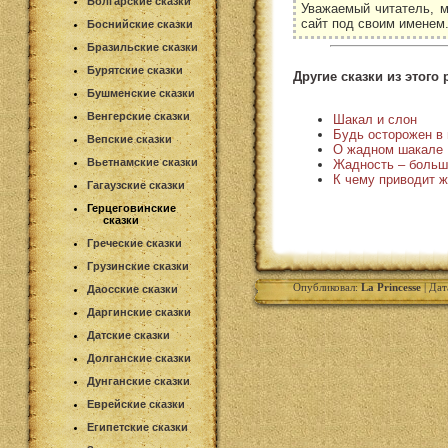
Болгарские сказки
Уважаемый читатель, м
сайт под своим именем
Боснийские сказки
Бразильские сказки
Бурятские сказки
Другие сказки из этого 
Бушменские сказки
Венгерские сказки
Шакал и слон
Будь осторожен в
Вепские сказки
О жадном шакале
Вьетнамские сказки
Жадность – больш
К чему приводит 
Гагаузские сказки
Герцеговинские
сказки
Греческие сказки
Грузинские сказки
Опубликовал:
La Princesse
| Дат
Даосские сказки
Даргинские сказки
Датские сказки
Долганские сказки
Дунганские сказки
Еврейские сказки
Египетские сказки