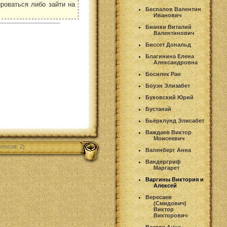
роваться либо зайти на
Беспалов Валентин
Иванович
Бианки Виталий
Валентинович
Биссет Дональд
Благинина Елена
Александровна
Босилек Ран
Боуэн Элизабет
Буковский Юрий
Бустанай
Бьёрклунд Элисабет
Важдаев Виктор
Моисеевич
олосов: 2)
Валенберг Анна
Вандергриф
Маргарет
Варгины Виктория и
Алексей
Вересаев
(Смидович)
Виктор
Викторович