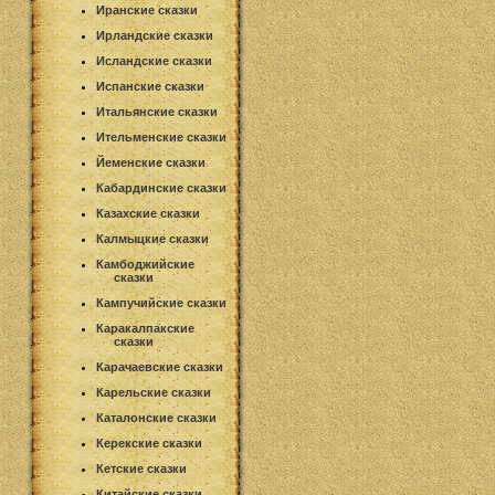
Иранские сказки
Ирландские сказки
Исландские сказки
Испанские сказки
Итальянские сказки
Ительменские сказки
Йеменские сказки
Кабардинские сказки
Казахские сказки
Калмыцкие сказки
Камбоджийские
сказки
Кампучийские сказки
Каракалпакские
сказки
Карачаевские сказки
Карельские сказки
Каталонские сказки
Керекские сказки
Кетские сказки
Китайские сказки