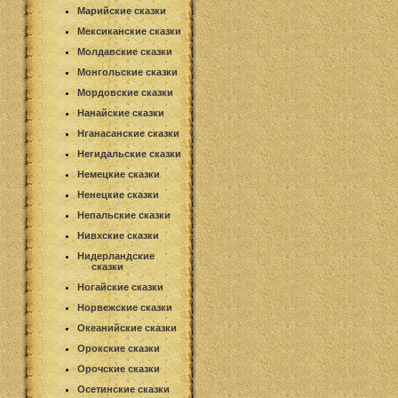
Марийские сказки
Мексиканские сказки
Молдавские сказки
Монгольские сказки
Мордовские сказки
Нанайские сказки
Нганасанские сказки
Негидальские сказки
Немецкие сказки
Ненецкие сказки
Непальские сказки
Нивхские сказки
Нидерландские
сказки
Ногайские сказки
Норвежские сказки
Океанийские сказки
Орокские сказки
Орочские сказки
Осетинские сказки