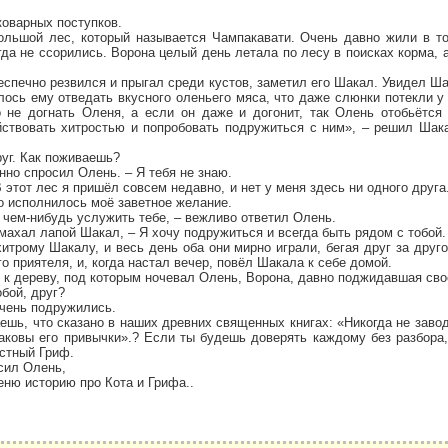
коварных поступков.
ольшой лес, который называется Чампакавати. Очень давно жили в т
да не ссорились. Ворона целый день летала по лесу в поисках корма, 
спечно резвился и прыгал среди кустов, заметил его Шакал. Увидел Ш
елось ему отведать вкусного оленьего мяса, что даже слюнки потекли у 
о не догнать Оленя, а если он даже и догонит, так Олень отобьётся
йствовать хитростью и попробовать подружиться с ним», – решил Шака
руг. Как поживаешь?
нно спросил Олень. – Я тебя не знаю.
 этот лес я пришёл совсем недавно, и нет у меня здесь ни одного друга
то исполнилось моё заветное желание.
у чем-нибудь услужить тебе, – вежливо ответил Олень.
амахал лапой Шакал, – Я хочу подружиться и всегда быть рядом с тобой.
трому Шакалу, и весь день оба они мирно играли, бегая друг за друг
о приятеля, и, когда настал вечер, повёл Шакала к себе домой.
и к дереву, под которым ночевал Олень, Ворона, давно поджидавшая сво
обой, друг?
очень подружились.
наешь, что сказано в наших древних священных книгах: «Никогда не заво
каковы его привычки».? Если ты будешь доверять каждому без разбора,
астный Гриф.
осил Олень,
ню историю про Кота и Грифа..