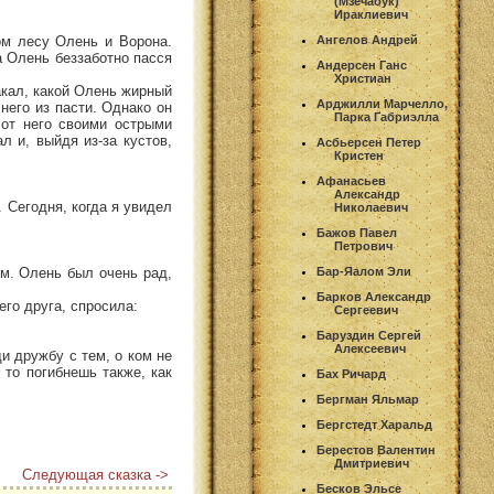
(Мзечабук)
Ираклиевич
ом лесу Олень и Ворона.
Ангелов Андрей
а Олень беззаботно пасся
Андерсен Ганс
Христиан
акал, какой Олень жирный
Арджилли Марчелло,
него из пасти. Однако он
Парка Габриэлла
 от него своими острыми
л и, выйдя из-за кустов,
Асбьерсен Петер
Кристен
Афанасьев
Александр
. Сегодня, когда я увидел
Николаевич
Бажов Павел
Петрович
ом. Олень был очень рад,
Бар-Яалом Эли
Барков Александр
его друга, спросила:
Сергеевич
Баруздин Сергей
Алексеевич
ди дружбу с тем, о ком не
 то погибнешь также, как
Бах Ричард
Бергман Яльмар
Бергстедт Харальд
Берестов Валентин
Дмитриевич
Следующая сказка ->
Бесков Эльсе