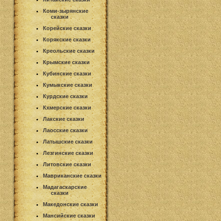
Коми-зырянские
сказки
Корейские сказки
Корякские сказки
Креольские сказки
Крымские сказки
Кубинские сказки
Кумыкские сказки
Курдские сказки
Кхмерские сказки
Лакские сказки
Лаосские сказки
Латышские сказки
Лезгинские сказки
Литовские сказки
Мавриканские сказки
Мадагаскарские
сказки
Македонские сказки
Мансийские сказки