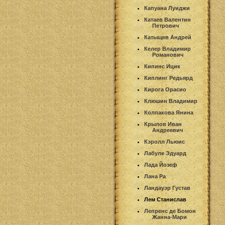
Капуана Луиджи
Катаев Валентин
Петрович
Катыщев Андрей
Келер Владимир
Романович
Кипинс Ицик
Киплинг Редьярд
Кирога Орасио
Клюшин Владимир
Колпакова Янина
Крылов Иван
Андреевич
Кэролл Льюис
Лабуле Эдуард
Лада Йозеф
Лана Ра
Ландауэр Густав
Лем Станислав
Лепренс де Бомон
Жанна-Мари