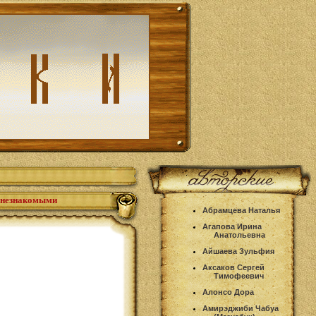
с незнакомыми
Абрамцева Наталья
Агапова Ирина
Анатольевна
Айшаева Зульфия
Аксаков Сергей
и
Тимофеевич
Алонсо Дора
Амирэджиби Чабуа