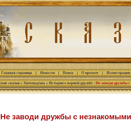
Главная страница
|
Новости
|
Поиск
|
О проекте
|
Иллюстрации
ские сказки
»
Хитопадеша
»
Истории о верной дружбе
:
Не заводи дружбы 
Не заводи дружбы с незнакомым