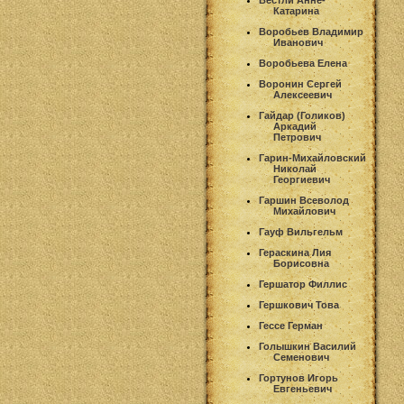
Вестли Анне-
Катарина
Воробьев Владимир
Иванович
Воробьева Елена
Воронин Сергей
Алексеевич
Гайдар (Голиков)
Аркадий
Петрович
Гарин-Михайловский
Николай
Георгиевич
Гаршин Всеволод
Михайлович
Гауф Вильгельм
Гераскина Лия
Борисовна
Гершатор Филлис
Гершкович Това
Гессе Герман
Голышкин Василий
Семенович
Гортунов Игорь
Евгеньевич