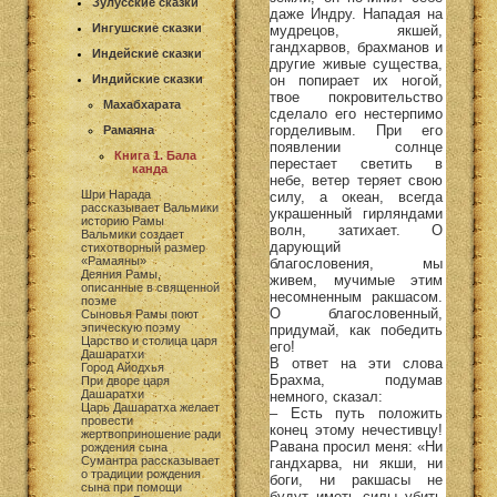
Зулусские сказки
даже Индру. Нападая на
Ингушские сказки
мудрецов, якшей,
гандхарвов, брахманов и
Индейские сказки
другие живые существа,
он попирает их ногой,
Индийские сказки
твое покровительство
Махабхарата
сделало его нестерпимо
горделивым. При его
Рамаяна
появлении солнце
Книга 1. Бала
перестает светить в
канда
небе, ветер теряет свою
Шри Нарада
силу, а океан, всегда
рассказывает Вальмики
украшенный гирляндами
историю Рамы
волн, затихает. О
Вальмики создает
дарующий
стихотворный размер
«Рамаяны»
благословения, мы
Деяния Рамы,
живем, мучимые этим
описанные в священной
несомненным ракшасом.
поэме
О благословенный,
Сыновья Рамы поют
эпическую поэму
придумай, как победить
Царство и столица царя
его!
Дашаратхи
В ответ на эти слова
Город Айодхья
Брахма, подумав
При дворе царя
Дашаратхи
немного, сказал:
Царь Дашаратха желает
– Есть путь положить
провести
конец этому нечестивцу!
жертвоприношение ради
Равана просил меня: «Ни
рождения сына
Сумантра рассказывает
гандхарва, ни якши, ни
о традиции рождения
боги, ни ракшасы не
сына при помощи
будут иметь силы убить