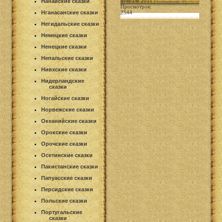
февраля 2011 |
Нанайские сказки
(голосов: 1)
Просмотров:
Нганасанские сказки
2544
Негидальские сказки
Немецкие сказки
Ненецкие сказки
Непальские сказки
Нивхские сказки
Нидерландские
сказки
Ногайские сказки
Норвежские сказки
Океанийские сказки
Орокские сказки
Орочские сказки
Осетинские сказки
Пакистанские сказки
Папуасские сказки
Персидские сказки
Польские сказки
Португальские
сказки