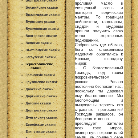
Болгарские сказки
проливая масло в
священный огонь и
Боснийские сказки
повторяя ведические
Бразильские сказки
мантры. По традиции
небожители, гандхарвы,
Бурятские сказки
сиддхи и мудрецы
Бушменские сказки
пришли получить свою
долю жертвенных
Венгерские сказки
подношений.
Вепские сказки
Собравшись где обычно,
боги со сложенными
Вьетнамские сказки
ладонями обратились к
Гагаузские сказки
Брахме, господину
миров:
Герцеговинские
– О благословенный
сказки
Господь, под твоим
Греческие сказки
покровительством
ракшас Равана
Грузинские сказки
постоянно беспокоит нас,
Даосские сказки
поскольку ты даровал
ему благословение. Мы
Даргинские сказки
беспомощны и
Датские сказки
вынуждены терпеть его
страшные притеснения!
Долганские сказки
Господин ракшасов, он
Дунганские сказки
беспрепятственно
преследует жителей
Еврейские сказки
всех трех миров,
Египетские сказки
низвергнув покровителей
земли, он починил себе