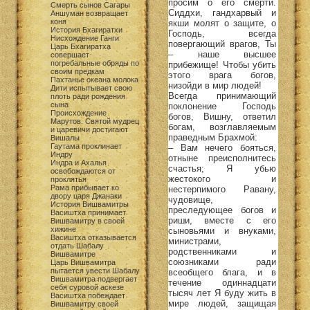
просим о его смерти.
Смерть сынов Сагары
Сиддхи, гандхарвый и
Аншуман возвращает
коня
якши молят о защите, о
История Бхагиратхи
Господь, всегда
Нисхождение Ганги
повергающий врагов, Ты
Царь Бхагиратха
– наше высшее
совершает
погребальные обряды по
прибежище! Чтобы убить
своим предкам
этого врага богов,
Пахтанье океана молока
низойди в мир людей!
Дити испытывает свою
Всегда принимающий
плоть ради рождения
сына
поклонение Господь
Происхождение
богов, Вишну, ответил
Марутов. Святой мудрец
богам, возглавляемым
и царевичи достигают
праведным Брахмой:
Вишалы
Гаутама проклинает
– Вам нечего бояться,
Индру
отныне преисполнитесь
Индра и Ахалья
счастья; Я убью
освобождаются от
жестокого и
проклятья
Рама прибывает ко
нестерпимого Равану,
двору царя Джанаки
чудовище,
История Вишвамитры
преследующее богов и
Васиштха принимает
риши, вместе с его
Вишвамитру в своей
хижине
сыновьями и внуками,
Васиштха отказывается
министрами,
отдать Шабалу
родственниками и
Вишвамитре
союзниками ради
Царь Вишвамитра
пытается увести Шабалу
всеобщего блага, и в
Вишвамитра подвергает
течение одиннадцати
себя суровой аскезе
тысяч лет Я буду жить в
Васиштха побеждает
мире людей, защищая
Вишвамитру своей