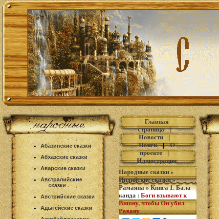
Главная
страница
|
Новости
|
Поиск
|
О
Абазинские сказки
проекте
|
Абхазские сказки
Иллюстрации
Аварские сказки
Народные сказки
»
Индийские сказки
»
Австралийские
сказки
Рамаяна
»
Книга 1. Бала
канда
:
Боги взывают к
Австрийские сказки
Вишну, чтобы Он убил
Адыгейские сказки
Равану