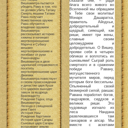
сказали они, – ради
Вишвамитра пытается
блага всего живого во
убедить Раму в том, что
Вселенной мы обращаем
он должен убить Татаку
к Тебе свои молитвы!
Смерть якшини Татаки
Рама получает
Монарх Дашаратха,
божественное оружие
правитель Айодхьи,
Рама обучается
добродетельный и
владению оружием
щедрый, сияющий, как
Вишвамитра
рассказывает историю
риши, имеет три жены,
хижины и начинает
славные своим
жертвоприношение
целомудрием и
Марича и Субаху
добродетелью. О Вишну,
мешают
жертвоприношению и
прояви себя в четырех
погибают от руки
обликах и воплотись их
Рамачандры
сыновьями! Сыграй роль
Вишвамитра и двое
смертного и в сражении
царевичей отправляются
посетить
победи Равану,
жертвоприношение царя
могущественного
Джанаки
мучителя миров, перед
Вишвамитра повествует
которым боги бессильны.
о своем происхождении
и династии царя Куши
Опьяненный своей
Сто царевен выходят
безмерной силой, ракшас
замуж за мудреца
Равана поработил богов,
Брахмадатту
гандхарвов, сиддхов и
Рождение Гадхи, отца
Вишвамитры
великих риши. Это
Легенда о священной
чудовище изгнало из
реке Ганге
леса Нандана
История Умы
развлекавшихся там
Рождение Карттикеи
История царя Сагары
ганхарвов и апсар. Мы
Сыновья царя Сагары
вместе с аскетами
вспахивают землю