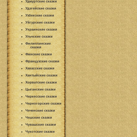
Удмуртские сказки
Удэгейские сказки
Узбекские сказки
Уйгурские сказки
Украинские сказки
Ульчские сказки
Филиппинские
сказки
Финские сказки
Французские сказки
Хакасские сказки
Хантыйские сказки
Хорватские сказки
Цыганские сказки
Черкесские сказки
Черногорские сказки
Чеченские сказки
Чешские сказки
Чувашские сказки
Чукотские сказки