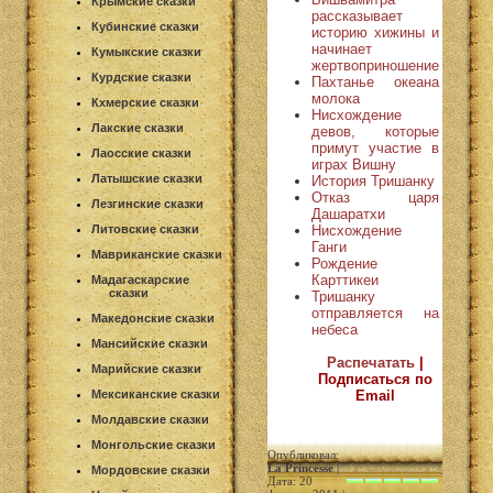
Крымские сказки
рассказывает
Кубинские сказки
историю хижины и
начинает
Кумыкские сказки
жертвоприношение
Курдские сказки
Пахтанье океана
молока
Кхмерские сказки
Нисхождение
Лакские сказки
девов, которые
примут участие в
Лаосские сказки
играх Вишну
Латышские сказки
История Тришанку
Отказ царя
Лезгинские сказки
Дашаратхи
Нисхождение
Литовские сказки
Ганги
Мавриканские сказки
Рождение
Карттикеи
Мадагаскарские
сказки
Тришанку
отправляется на
Македонские сказки
небеса
Мансийские сказки
Распечатать
|
Марийские сказки
Подписаться по
Email
Мексиканские сказки
Молдавские сказки
Монгольские сказки
Опубликовал:
La Princesse
|
Мордовские сказки
Дата: 20