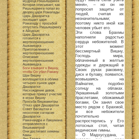
мудреца Ришьяшринги
меня», – но он не
Которая описывает, как
Ришьяшринга попал во
попросил защиты от
дворец царя Ромапады
людей, считая их
Царь Дашаратха
незначительными;
посещает царя
поэтому никто иной как
Ромападу с просьбой
отпустить Ришьяшрингу
человек убьет его.
в Айодхью
Эти слова Брахмы
Царь Дашаратха
наполнили радостью
готовится к
сердца небожителей. В
жертвоприношению
Ашвамедха
этот момент
Приготовления к
бессмертный Вишну,
жертвоприношению
Господь мира,
Описание
облаченный в желтые
жертвоприношения
Ашвамедха
одежды и держащий в
Боги взывают к Вишну,
Своих руках раковину,
чтобы Он убил Равану
диск и булаву, появился,
Шри Вишну
возвышаясь на
воплощается в облике
четырех сынов царя
Вайнатее, подобно
Дашаратхи
солнцу на облаках.
Нисхождение девов,
Украшенный золотыми
которые примут участие
браслетами, обожаемый
в играх Вишну
Просьба Вишвамитры
богами, Он занял свое
Отказ царя Дашаратхи
место рядом с Брахмой,
Совет Васиштхи и
и все небожители
неохотное согласие
почтительно
Дашаратхи
Рамачандра и Лакшмана
распростерлись у Его
отправляются с
лотосных стоп, читая
Вишвамитрой
ведические гимны.
Они достигают хижины
– О Мадхусудана, –
Камы
Лес Татака