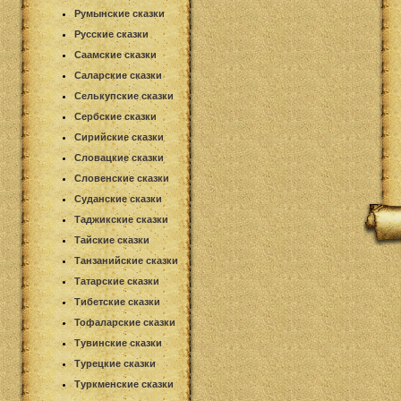
Румынские сказки
Русские сказки
Саамские сказки
Саларские сказки
Селькупские сказки
Сербские сказки
Сирийские сказки
Словацкие сказки
Словенские сказки
Суданские сказки
Таджикские сказки
Тайские сказки
Танзанийские сказки
Татарские сказки
Тибетские сказки
Тофаларские сказки
Тувинские сказки
Турецкие сказки
Туркменские сказки