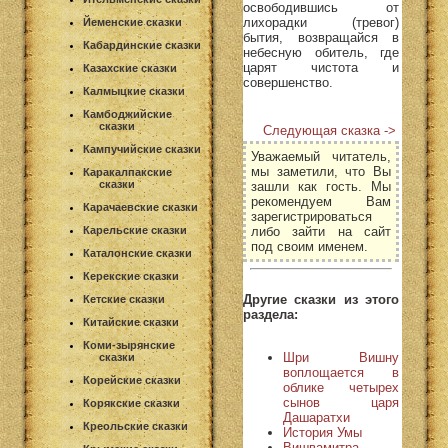
освободившись от
лихорадки (тревог)
Йеменские сказки
бытия, возвращайся в
Кабардинские сказки
небесную обитель, где
царят чистота и
Казахские сказки
совершенство.
Калмыцкие сказки
Камбоджийские
сказки
Следующая сказка ->
Кампучийские сказки
Уважаемый читатель,
мы заметили, что Вы
Каракалпакские
сказки
зашли как гость. Мы
рекомендуем Вам
Карачаевские сказки
зарегистрироваться
либо зайти на сайт
Карельские сказки
под своим именем.
Каталонские сказки
Керекские сказки
Другие сказки из этого
Кетские сказки
раздела:
Китайские сказки
Коми-зырянские
Шри Вишну
сказки
воплощается в
Корейские сказки
облике четырех
сынов царя
Корякские сказки
Дашаратхи
Креольские сказки
История Умы
Вишвамитра