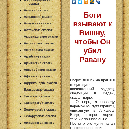
Азербайджанские
сказки
Айнские сказки
Боги
Албанские сказки
взывают к
Алеутские сказки
Алтайские сказки
Вишну,
Американские сказки
чтобы Он
Английские сказки
убил
Ангольские сказки
Арабские сказки
Равану
Армянские сказки
Ассирийские сказки
Афганские сказки
Погрузившись на время в
Африканские сказки
медитацию,
посвященный мудрец,
Балкарские сказки
сведущий в Ведах,
Баскские сказки
сказал царю:
– О царь, я проведу
Башкирские сказки
церемонию путтатрешти,
Беломорские сказки
описанную в Атхарва-
Веде, которая дарует
Белорусские сказки
тебе желанного сына.
Бирманские сказки
После этого муни начал
жертвоприношение,