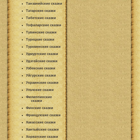
Танзанийские сказки
Татарские сказки
Тибетские сказки
Тофаларские сказки
Тувинские сказки
Турецкие сказки
Туркменские сказки
Удмуртские сказки
Удэгейские сказки
Узбекские сказки
Уйгурские сказки
Украинские сказки
Ульчские сказки
Филиппинские
сказки
Финские сказки
Французские сказки
Хакасские сказки
Хантыйские сказки
Хорватские сказки