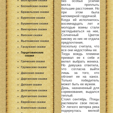
Болгарские сказки
без особых усилий
могла проплыть
Боснийские сказки
большие расстояния. Но
при этом была
Бразильские сказки
непомерной гордячкой.
Бурятские сказки
Когда ей исполнилось
восемнадцать лет и
Бушменские сказки
молодые воины стали
Венгерские сказки
заглядываться на нее,
Солнечный Цветок
Вепские сказки
никому из них не отдала
Вьетнамские сказки
предпочтения,
поскольку считала, что
Гагаузские сказки
все они недостойны ее.
Герцеговинские
Тогда вождь племени
сказки
призвал ее к себе и
велел выбрать жениха.
Греческие сказки
Но девушка ответила,
Грузинские сказки
что согласна выйти
лишь за того, кто
Даосские сказки
обгонит ее на каноэ.
Даргинские сказки
Только победитель
может быть ее мужем.
Датские сказки
День, назначенный для
Долганские сказки
соревнования, выдался
теплый.
Дунганские сказки
Стоял сентябрь. Птицы
Еврейские сказки
распевали свои песни.
От легкого ветерка река
Египетские сказки
подернулась мелкой