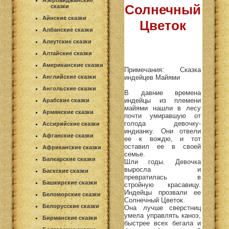
Азербайджанские
Солнечный
сказки
Айнские сказки
Цветок
Албанские сказки
Алеутские сказки
Алтайские сказки
Американские сказки
Примечания: Сказка
индейцев Майями
Английские сказки
Ангольские сказки
В давние времена
индейцы из племени
Арабские сказки
майями нашли в лесу
Армянские сказки
почти умиравшую от
голода девочку-
Ассирийские сказки
индианку. Они отвели
Афганские сказки
ее к вождю, и тот
оставил ее в своей
Африканские сказки
семье.
Балкарские сказки
Шли годы. Девочка
выросла и
Баскские сказки
превратилась в
Башкирские сказки
стройную красавицу.
Индейцы прозвали ее
Беломорские сказки
Солнечный Цветок.
Белорусские сказки
Она лучше сверстниц
умела управлять каноэ,
Бирманские сказки
быстрее всех бегала и