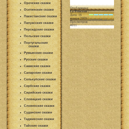
Орочские сказки
Опубликовал:
Осетинские сказки
La Princesse
|
Дата: 16
Пакистанские сказки
января 2009 |
(голосов: 1)
Просмотров:
Папуасские сказки
4011
Персидские сказки
Польские сказки
Португальские
сказки
Румынские сказки
Русские сказки
Саамские сказки
Саларские сказки
Селькупские сказки
Сербские сказки
Сирийские сказки
Словацкие сказки
Словенские сказки
Суданские сказки
Таджикские сказки
Тайские сказки