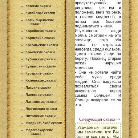
присутствующих, не
Кетские сказки
ринулись, как им и
положено, вниз по реке,
Китайские сказки
а начали медленно, а
Коми-зырянские
потом все быстрее
сказки
подниматься к небу.
Изумленные люди
Корейские сказки
молча смотрели на это
Корякские сказки
зрелище, пока оба
каноэ не скрылись
Креольские сказки
навсегда среди облаков.
Крымские сказки
Долго стояли люди на
берегу. Наконец старый
Кубинские сказки
вождь нарушил
Кумыкские сказки
молчание:
- Она не хотела найти
Курдские сказки
себе мужа среди
Кхмерские сказки
людей. Она вздумала
похваляться своим
Лакские сказки
искусством перед
Лаосские сказки
самим Солнцем. И
Солнце покарало ее за
Латышские сказки
это.
Лезгинские сказки
Литовские сказки
Следующая сказка ->
Мавриканские сказки
Уважаемый читатель,
Мадагаскарские
мы заметили, что Вы
сказки
зашли как гость. Мы