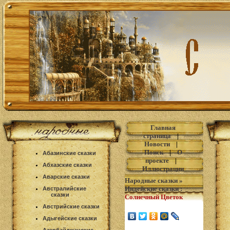
Главная
страница
|
Новости
|
Поиск
|
О
Абазинские сказки
проекте
|
Абхазские сказки
Иллюстрации
Аварские сказки
Народные сказки
»
Индейские сказки
:
Австралийские
сказки
Солнечный Цветок
Австрийские сказки
Адыгейские сказки