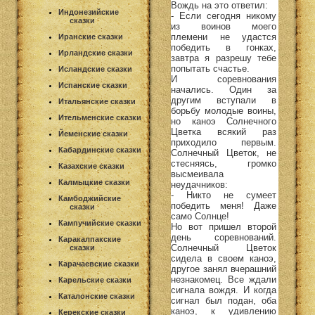
Вождь на это ответил:
Индонезийские
- Если сегодня никому
сказки
из воинов моего
племени не удастся
Иранские сказки
победить в гонках,
Ирландские сказки
завтра я разрешу тебе
попытать счастье.
Исландские сказки
И соревнования
Испанские сказки
начались. Один за
другим вступали в
Итальянские сказки
борьбу молодые воины,
Ительменские сказки
но каноэ Солнечного
Цветка всякий раз
Йеменские сказки
приходило первым.
Кабардинские сказки
Солнечный Цветок, не
стесняясь, громко
Казахские сказки
высмеивала
Калмыцкие сказки
неудачников:
- Никто не сумеет
Камбоджийские
победить меня! Даже
сказки
само Солнце!
Кампучийские сказки
Но вот пришел второй
день соревнований.
Каракалпакские
Солнечный Цветок
сказки
сидела в своем каноэ,
Карачаевские сказки
другое занял вчерашний
незнакомец. Все ждали
Карельские сказки
сигнала вождя. И когда
Каталонские сказки
сигнал был подан, оба
каноэ, к удивлению
Керекские сказки