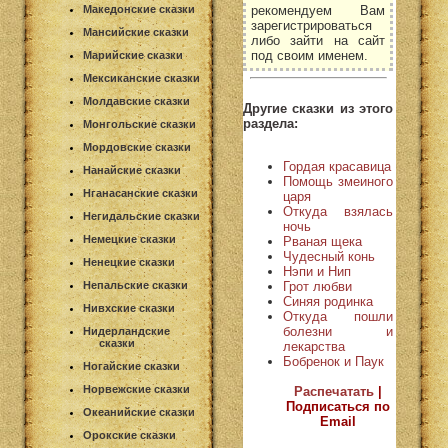
рекомендуем Вам
Македонские сказки
зарегистрироваться
Мансийские сказки
либо зайти на сайт
под своим именем.
Марийские сказки
Мексиканские сказки
Молдавские сказки
Другие сказки из этого
раздела:
Монгольские сказки
Мордовские сказки
Гордая красавица
Нанайские сказки
Помощь змеиного
Нганасанские сказки
царя
Откуда взялась
Негидальские сказки
ночь
Немецкие сказки
Рваная щека
Чудесный конь
Ненецкие сказки
Нэпи и Нип
Грот любви
Непальские сказки
Синяя родинка
Нивхские сказки
Откуда пошли
болезни и
Нидерландские
сказки
лекарства
Бобренок и Паук
Ногайские сказки
Норвежские сказки
Распечатать
|
Подписаться по
Океанийские сказки
Email
Орокские сказки