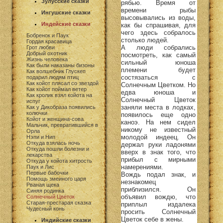
Зулусские сказки
рябью. Время от
времени рыбы
Ингушские сказки
высовывались из воды,
Индейские сказки
как бы спрашивая, для
чего здесь собралось
Бобренок и Паук
столько людей.
Гордая красавица
А люди собрались
Грот любви
Добрый охотник
посмотреть, как самый
Жизнь человека
сильный юноша
Как были наказаны бизоны
племени будет
Как волшебник Глускеп
состязаться с
подарил людям птиц
Как койот плясал со звездой
Солнечным Цветком. Но
Как койот поймал ветер
едва юноша и
Как кролик взял койота на
Солнечный Цветок
испуг
заняли места в лодках,
Как у Дикобраза появились
колючки
появилось еще одно
Койот и женщина-сова
каноэ. На нем сидел
Мальчик, превратившийся в
никому не известный
Орла
молодой индеец. Он
Нэпи и Нип
Откуда взялась ночь
держал руки ладонями
Откуда пошли болезни и
вверх в знак того, что
лекарства
прибыл с мирными
Откуда у койота хитрость
намерениями.
Паук и Лис
Первые бабочки
Вождь подал знак, и
Помощь змеиного царя
незнакомец
Рваная щека
приблизился. Он
Синяя родинка
объявил вождю, что
Солнечный Цветок
Старая-престарая сказка
приплыл издалека
Чудесный конь
просить Солнечный
Цветок себе в жены.
Индийские сказки