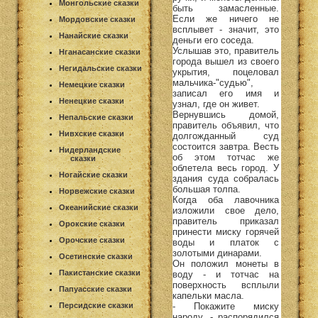
Монгольские сказки
быть замасленные.
Если же ничего не
Мордовские сказки
всплывет - значит, это
Нанайские сказки
деньги его соседа.
Услышав это, правитель
Нганасанские сказки
города вышел из своего
Негидальские сказки
укрытия, поцеловал
мальчика-"судью",
Немецкие сказки
записал его имя и
Ненецкие сказки
узнал, где он живет.
Вернувшись домой,
Непальские сказки
правитель объявил, что
Нивхские сказки
долгожданный суд
состоится завтра. Весть
Нидерландские
об этом тотчас же
сказки
облетела весь город. У
Ногайские сказки
здания суда собралась
большая толпа.
Норвежские сказки
Когда оба лавочника
Океанийские сказки
изложили свое дело,
правитель приказал
Орокские сказки
принести миску горячей
Орочские сказки
воды и платок с
золотыми динарами.
Осетинские сказки
Он положил монеты в
Пакистанские сказки
воду - и тотчас на
поверхность всплыли
Папуасские сказки
капельки масла.
- Покажите миску
Персидские сказки
народу, - распорядился