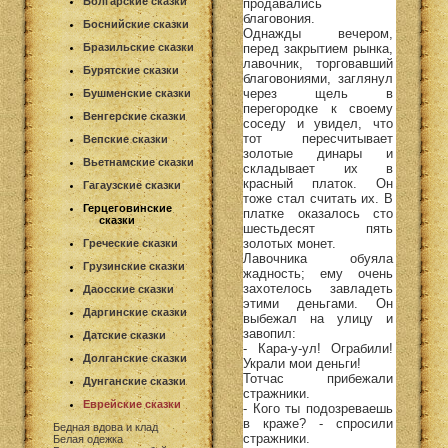
Болгарские сказки
продавались
благовония.
Боснийские сказки
Однажды вечером,
перед закрытием рынка,
Бразильские сказки
лавочник, торговавший
Бурятские сказки
благовониями, заглянул
через щель в
Бушменские сказки
перегородке к своему
Венгерские сказки
соседу и увидел, что
тот пересчитывает
Вепские сказки
золотые динары и
Вьетнамские сказки
складывает их в
красный платок. Он
Гагаузские сказки
тоже стал считать их. В
Герцеговинские
платке оказалось сто
сказки
шестьдесят пять
золотых монет.
Греческие сказки
Лавочника обуяла
Грузинские сказки
жадность; ему очень
захотелось завладеть
Даосские сказки
этими деньгами. Он
Даргинские сказки
выбежал на улицу и
завопил:
Датские сказки
- Кара-у-ул! Ограбили!
Долганские сказки
Украли мои деньги!
Тотчас прибежали
Дунганские сказки
стражники.
Еврейские сказки
- Кого ты подозреваешь
в краже? - спросили
Бедная вдова и клад
стражники.
Белая одежка