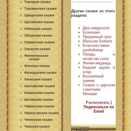
Турецкие сказки
Туркменские сказки
Другие сказки из этого
раздела:
Удмуртские сказки
Удэгейские сказки
Два свидетеля
Узбекские сказки
Блинчики
Уйгурские сказки
Проданный грех
Мальчик Бебеле
Украинские сказки
Благочестивая
Ульчские сказки
разбойница
Пекарь и
Филиппинские
нечистая сила
сказки
Жених-медведь
Финские сказки
Бедная вдова и
клад
Французские сказки
Волшебный
Хакасские сказки
шамир
Сказка о царском
Хантыйские сказки
советнике
Хорватские сказки
Менаше
Цыганские сказки
Распечатать
|
Черкесские сказки
Подписаться по
Email
Черногорские сказки
Чеченские сказки
Чешские сказки
Опубликовал:
La Princesse
|