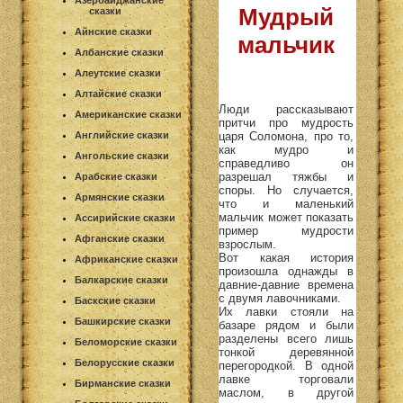
Азербайджанские
Мудрый
сказки
Айнские сказки
мальчик
Албанские сказки
Алеутские сказки
Алтайские сказки
Люди рассказывают
Американские сказки
притчи про мудрость
царя Соломона, про то,
Английские сказки
как мудро и
Ангольские сказки
справедливо он
разрешал тяжбы и
Арабские сказки
споры. Но случается,
Армянские сказки
что и маленький
мальчик может показать
Ассирийские сказки
пример мудрости
Афганские сказки
взрослым.
Вот какая история
Африканские сказки
произошла однажды в
Балкарские сказки
давние-давние времена
с двумя лавочниками.
Баскские сказки
Их лавки стояли на
Башкирские сказки
базаре рядом и были
разделены всего лишь
Беломорские сказки
тонкой деревянной
Белорусские сказки
перегородкой. В одной
лавке торговали
Бирманские сказки
маслом, в другой