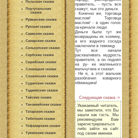
Польские сказки
правитель, - пусть все
скажут, чьи это деньги.
Португальские
сказки
- Конечно же, торговца
маслом! Торговца
Румынские сказки
маслом! - в один голос
Русские сказки
за-кричали люди.
Деньги были тут же
Саамские сказки
возвращены их хозяину,
а его жадного соседа
Саларские сказки
заключили в темницу.
Селькупские сказки
Тут все начали
расхваливать мудрость
Сербские сказки
правителя, а он поднял
Сирийские сказки
на ру- ки маленького
мальчугана и сказал:
Словацкие сказки
- Не я, а этот мальчик
Словенские сказки
разоблачил коварного
обманщика!
Суданские сказки
Таджикские сказки
Следующая сказка ->
Тайские сказки
Танзанийские сказки
Уважаемый читатель,
мы заметили, что Вы
Татарские сказки
зашли как гость. Мы
Тибетские сказки
рекомендуем Вам
зарегистрироваться
Тофаларские сказки
либо зайти на сайт
под своим именем.
Тувинские сказки