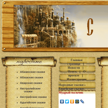
Главная
страница
|
Новости
|
Поиск
|
О
Абазинские сказки
проекте
|
Абхазские сказки
Иллюстрации
Аварские сказки
Народные сказки
»
Еврейские сказки
:
Австралийские
сказки
Мудрый мальчик
Австрийские сказки
Адыгейские сказки