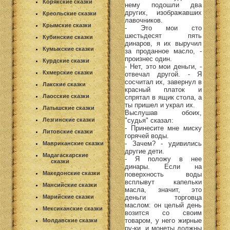
Корякские сказки
нему подошли два
других, изображавших
Креольские сказки
лавочников.
Крымские сказки
- Это мои сто
шестьдесят пять
Кубинские сказки
динаров, я их выручил
Кумыкские сказки
за проданное масло, -
произнес один.
Курдские сказки
- Нет, это мои деньги, -
Кхмерские сказки
отвечал другой. - Я
сосчитал их, завернул в
Лакские сказки
красный платок и
Лаосские сказки
спрятал в ящик стола, а
ты пришел и украл их.
Латышские сказки
Выслушав обоих,
"судья" сказал:
Лезгинские сказки
- Принесите мне миску
Литовские сказки
горячей воды.
- Зачем? - удивились
Мавриканские сказки
другие дети.
Мадагаскарские
- Я положу в нее
сказки
динары. Если на
Македонские сказки
поверхность воды
всплывут капельки
Мансийские сказки
масла, значит, это
деньги торговца
Марийские сказки
маслом: он целый день
Мексиканские сказки
возится со своим
товаром, у него жирные
Молдавские сказки
ру-ки, и монеты должны