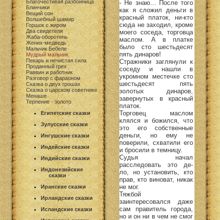
Благочестивая разбойница
- Не знаю... После того
Блинчики
как я сложил деньги в
Вещий сон
красный платок, ни-кто
Волшебный шамир
сюда не заходил, кроме
Горшок с жиром
Два свидетеля
моего соседа, торговца
Жаба-оборотень
маслом. А в платке
Жених-медведь
было сто шестьдесят
Мальчик Бебеле
пять динаров!
Мудрый мальчик
Пекарь и нечистая сила
Стражники заглянули к
Проданный грех
соседу и нашли в
Раввин и работник
укромном местечке сто
Разговор с фараоном
шестьдесят пять
Сказка о двух грошах
Сказка о царском советнике
золотых динаров,
Менаше
завернутых в красный
Терпение - золото
платок.
Торговец маслом
Египетские сказки
клялся и божился, что
Зулусские сказки
это его собственные
деньги, но ему не
Ингушские сказки
поверили, схватили его
Индейские сказки
и бросили в темницу.
Судья начал
Индийские сказки
расследовать это де-
Индонезийские
ло, но установить, кто
сказки
прав, кто виноват, никак
не мог.
Иранские сказки
Тяжбой
Ирландские сказки
заинтересовался даже
сам правитель города,
Исландские сказки
но и он ни в чем не смог