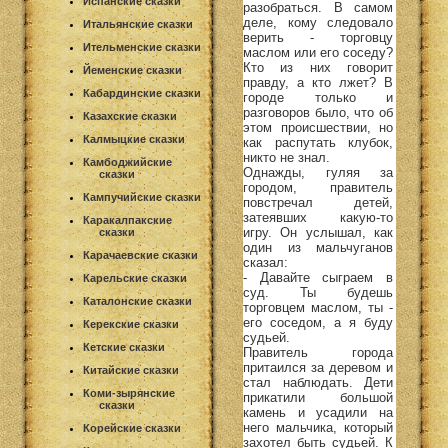
Испанские сказки
разобраться. В самом
деле, кому следовало
Итальянские сказки
верить - торговцу
Ительменские сказки
маслом или его соседу?
Кто из них говорит
Йеменские сказки
правду, а кто лжет? В
Кабардинские сказки
городе только и
разговоров было, что об
Казахские сказки
этом происшествии, но
Калмыцкие сказки
как распутать клубок,
никто не знал.
Камбоджийские
Однажды, гуляя за
сказки
городом, правитель
Кампучийские сказки
повстречал детей,
затеявших какую-то
Каракалпакские
игру. Он услышал, как
сказки
один из мальчуганов
Карачаевские сказки
сказал:
- Давайте сыграем в
Карельские сказки
суд. Ты будешь
Каталонские сказки
торговцем маслом, ты -
его соседом, а я буду
Керекские сказки
судьей.
Кетские сказки
Правитель города
притаился за деревом и
Китайские сказки
стал наблюдать. Дети
Коми-зырянские
прикатили большой
сказки
камень и усадили на
него мальчика, который
Корейские сказки
захотел быть судьей. К