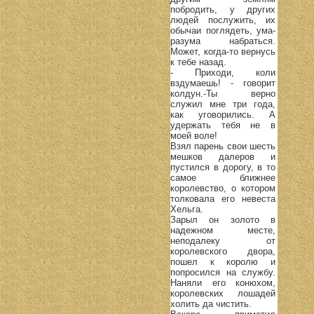
побродить, у других
людей послужить, их
обычаи поглядеть, ума-
разума набраться.
Может, когда-то вернусь
к тебе назад.
- Приходи, коли
вздумаешь! - говорит
колдун.-Ты верно
служил мне три года,
как уговорились. А
удержать тебя не в
моей воле!
Взял парень свои шесть
мешков далеров и
пустился в дорогу, в то
самое ближнее
королевство, о котором
толковала его невеста
Хельга.
Зарыл он золото в
надежном месте,
неподалеку от
королевского двора,
пошел к королю и
попросился на службу.
Наняли его конюхом,
королевских лошадей
холить да чистить.