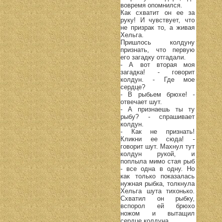
вовремя опомнился.
Как схватит он ее за
руку! И чувствует, что
не призрак то, а живая
Хельга.
Пришлось колдуну
признать, что первую
его загадку отгадали.
- А вот вторая моя
загадка! - говорит
колдун. - Где мое
сердце?
- В рыбьем брюхе! -
отвечает шут.
- А признаешь ты ту
рыбу? - спрашивает
колдун.
- Как не признать!
Кликни ее сюда! -
говорит шут. Махнул тут
колдун рукой, и
поплыла мимо стая рыб
- все одна в одну. Но
как только показалась
нужная рыбка, толкнула
Хельга шута тихонько.
Схватил он рыбку,
вспорол ей брюхо
ножом и вытащил
сердце колдуна.