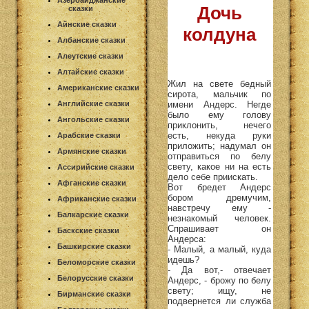
Азербайджанские
Дочь
сказки
Айнские сказки
колдуна
Албанские сказки
Алеутские сказки
Алтайские сказки
Жил на свете бедный
Американские сказки
сирота, мальчик по
имени Андерс. Негде
Английские сказки
было ему голову
Ангольские сказки
приклонить, нечего
есть, некуда руки
Арабские сказки
приложить; надумал он
Армянские сказки
отправиться по белу
свету, какое ни на есть
Ассирийские сказки
дело себе приискать.
Афганские сказки
Вот бредет Андерс
бором дремучим,
Африканские сказки
навстречу ему -
Балкарские сказки
незнакомый человек.
Спрашивает он
Баскские сказки
Андерса:
Башкирские сказки
- Малый, а малый, куда
идешь?
Беломорские сказки
- Да вот,- отвечает
Белорусские сказки
Андерс, - брожу по белу
свету; ищу, не
Бирманские сказки
подвернется ли служба