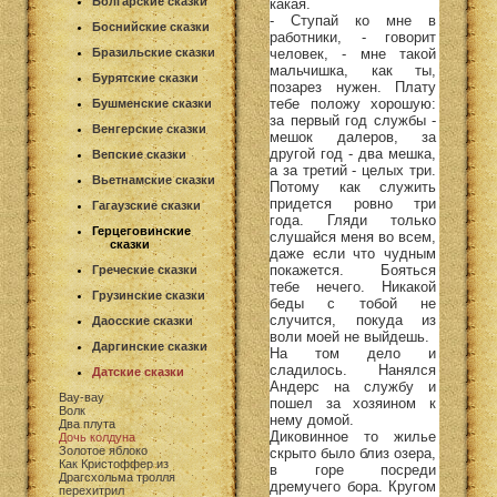
Болгарские сказки
какая.
- Ступай ко мне в
Боснийские сказки
работники, - говорит
человек, - мне такой
Бразильские сказки
мальчишка, как ты,
Бурятские сказки
позарез нужен. Плату
тебе положу хорошую:
Бушменские сказки
за первый год службы -
Венгерские сказки
мешок далеров, за
другой год - два мешка,
Вепские сказки
а за третий - целых три.
Вьетнамские сказки
Потому как служить
придется ровно три
Гагаузские сказки
года. Гляди только
Герцеговинские
слушайся меня во всем,
сказки
даже если что чудным
покажется. Бояться
Греческие сказки
тебе нечего. Никакой
Грузинские сказки
беды с тобой не
случится, покуда из
Даосские сказки
воли моей не выйдешь.
Даргинские сказки
На том дело и
сладилось. Нанялся
Датские сказки
Андерс на службу и
Вау-вау
пошел за хозяином к
Волк
нему домой.
Два плута
Диковинное то жилье
Дочь колдуна
Золотое яблоко
скрыто было близ озера,
Как Кристоффер из
в горе посреди
Драгсхольма тролля
дремучего бора. Кругом
перехитрил