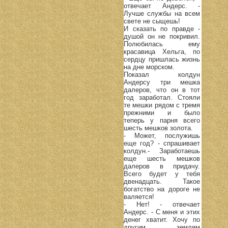
отвечает Андерс. -
Лучше службы на всем
свете не сыщешь!
И сказать по правде -
душой он не покривил.
Полюбилась ему
красавица Хельга, по
сердцу пришлась жизнь
на дне морском.
Показал колдун
Андерсу три мешка
далеров, что он в тот
год заработал. Стояли
те мешки рядом с тремя
прежними и было
теперь у парня всего
шесть мешков золота.
- Может, послужишь
еще год? - спрашивает
колдун.- Заработаешь
еще шесть мешков
далеров в придачу.
Всего будет у тебя
двенадцать. Такое
богатство на дороге не
валяется!
- Нет! - отвечает
Андерс. - С меня и этих
денег хватит. Хочу по
другим землям