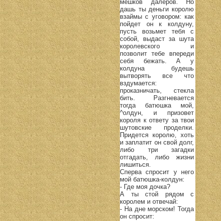
мешков далеров. Но
дашь ты деньги королю
взаймы с уговором: как
пойдет он к колдуну,
пусть возьмет тебя с
собой, выдаст за шута
королевского и
позволит тебе впереди
себя бежать. А у
колдуна будешь
вытворять все что
вздумается:
проказничать, стекла
бить. Разгневается
тогда батюшка мой,
^олдун, и призовет
короля к ответу за твои
шутовские проделки.
Придется королю, хоть
и заплатит он свой долг,
либо три загадки
отгадать, либо жизни
лишиться.
Сперва спросит у него
мой батюшка-колдун:
- Где моя дочка?
А ты стой рядом с
королем и отвечай:
- На дне морском! Тогда
он спросит: