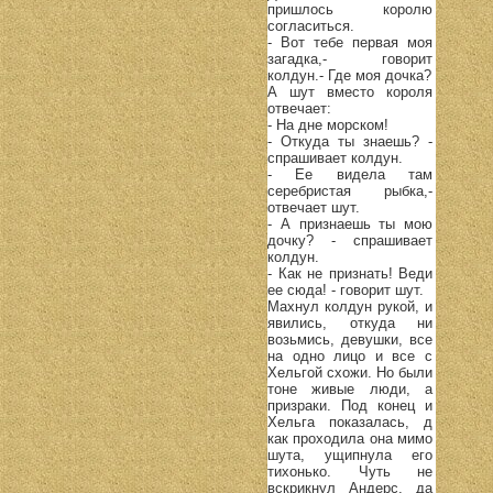
пришлось королю
согласиться.
- Вот тебе первая моя
загадка,- говорит
колдун.- Где моя дочка?
А шут вместо короля
отвечает:
- На дне морском!
- Откуда ты знаешь? -
спрашивает колдун.
- Ее видела там
серебристая рыбка,-
отвечает шут.
- А признаешь ты мою
дочку? - спрашивает
колдун.
- Как не признать! Веди
ее сюда! - говорит шут.
Махнул колдун рукой, и
явились, откуда ни
возьмись, девушки, все
на одно лицо и все с
Хельгой схожи. Но были
тоне живые люди, а
призраки. Под конец и
Хельга показалась, д
как проходила она мимо
шута, ущипнула его
тихонько. Чуть не
вскрикнул Андерс, да