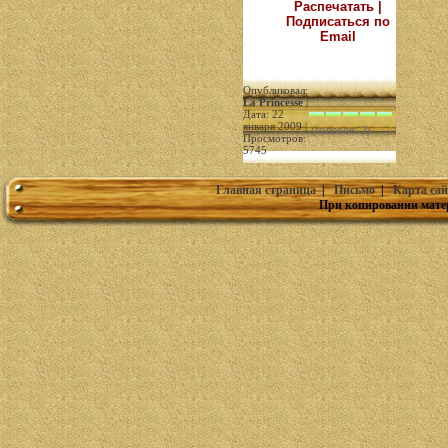
Распечатать |
Подписаться по
Email
Опубликовал:
La Princesse
|
Дата: 22
января 2009 |
(голосов: 2)
Просмотров:
5745
Главная страница
|
Письмо
|
Карта сай
При копировании мате