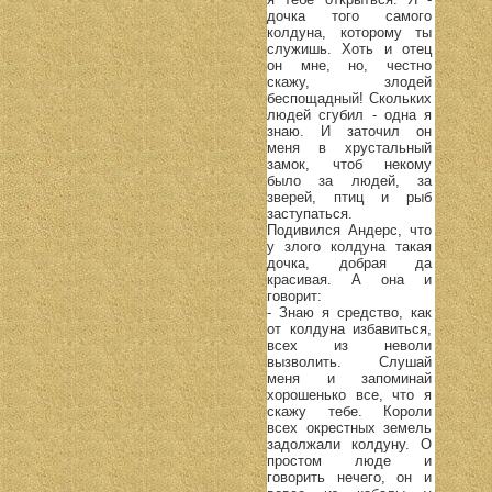
дочка того самого
колдуна, которому ты
служишь. Хоть и отец
он мне, но, честно
скажу, злодей
беспощадный! Скольких
людей сгубил - одна я
знаю. И заточил он
меня в хрустальный
замок, чтоб некому
было за людей, за
зверей, птиц и рыб
заступаться.
Подивился Андерс, что
у злого колдуна такая
дочка, добрая да
красивая. А она и
говорит:
- Знаю я средство, как
от колдуна избавиться,
всех из неволи
вызволить. Слушай
меня и запоминай
хорошенько все, что я
скажу тебе. Короли
всех окрестных земель
задолжали колдуну. О
простом люде и
говорить нечего, он и