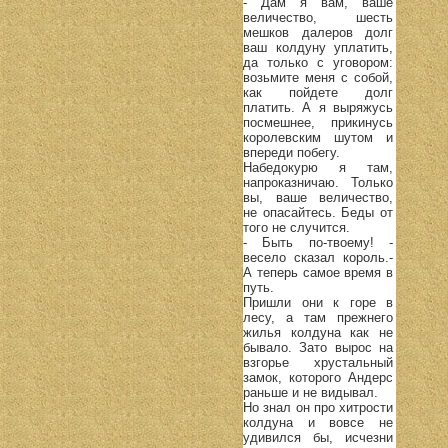
- Дам я вам, ваше
величество, шесть
мешков далеров долг
ваш колдуну уплатить,
да только с уговором:
возьмите меня с собой,
как пойдете долг
платить. А я выряжусь
посмешнее, прикинусь
королевским шутом и
впереди побегу.
Набедокурю я там,
напроказничаю. Только
вы, ваше величество,
не опасайтесь. Беды от
того не случится.
- Быть по-твоему! -
весело сказал король.-
А теперь самое время в
путь.
Пришли они к горе в
лесу, а там прежнего
жилья колдуна как не
бывало. Зато вырос на
взгорье хрустальный
замок, которого Андерс
раньше и не видывал.
Но знал он про хитрости
колдуна и вовсе не
удивился бы, исчезни