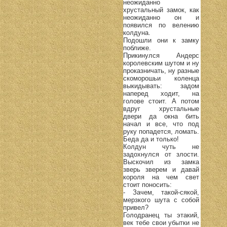
неожиданно
хрустальный замок, как
неожиданно он и
появился по велению
колдуна.
Подошли они к замку
поближе.
Прикинулся Андерс
королевским шутом и ну
проказничать, ну разные
скоморошьи коленца
выкидывать: задом
наперед ходит, на
голове стоит. А потом
вдруг хрустальные
двери да окна бить
начал и все, что под
руку попадется, ломать.
Беда да и только!
Колдун чуть не
задохнулся от злости.
Выскочил из замка
зверь зверем и давай
короля на чем свет
стоит поносить:
- Зачем, такой-сякой,
мерзкого шута с собой
привел?
Голодранец ты этакий,
век тебе свои убытки не