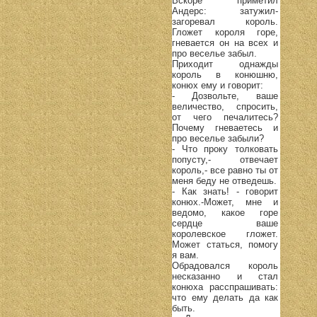
Вскоре приметил
Андерс: затужил-
загоревал король.
Гложет короля горе,
гневается он на всех и
про веселье забыл.
Приходит однажды
король в конюшню,
конюх ему и говорит:
- Дозвольте, ваше
величество, спросить,
от чего печалитесь?
Почему гневаетесь и
про веселье забыли?
- Что проку толковать
попусту,- отвечает
король,- все равно ты от
меня беду не отведешь.
- Как знать! - говорит
конюх.-Может, мне и
ведомо, какое горе
сердце ваше
королевское гложет.
Может статься, помогу
я вам.
Обрадовался король
несказанно и стал
конюха расспрашивать:
что ему делать да как
быть.