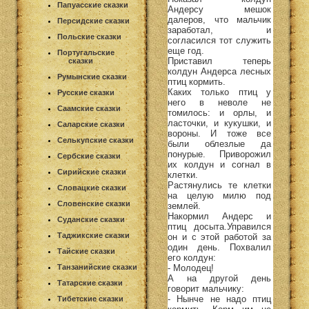
Папуасские сказки
Андерсу мешок
далеров, что мальчик
Персидские сказки
заработал, и
Польские сказки
согласился тот служить
еще год.
Португальские
Приставил теперь
сказки
колдун Андерса лесных
Румынские сказки
птиц кормить.
Каких только птиц у
Русские сказки
него в неволе не
Саамские сказки
томилось: и орлы, и
ласточки, и кукушки, и
Саларские сказки
вороны. И тоже все
Селькупские сказки
были облезлые да
понурые. Приворожил
Сербские сказки
их колдун и согнал в
Сирийские сказки
клетки.
Растянулись те клетки
Словацкие сказки
на целую милю под
Словенские сказки
землей.
Накормил Андерс и
Суданские сказки
птиц досыта.Управился
Таджикские сказки
он и с этой работой за
один день. Похвалил
Тайские сказки
его колдун:
- Молодец!
Танзанийские сказки
А на другой день
Татарские сказки
говорит мальчику:
- Нынче не надо птиц
Тибетские сказки