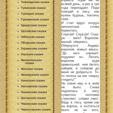
кормить. Корм им не
Тофаларские сказки
всякий день, а раз в три
года перепадает. Поди
Тувинские сказки
поиграй в лесу; как
Турецкие сказки
нужен будешь, покличу
тебя.
Туркменские сказки
И стал вдруг колдун
Удмуртские сказки
непонятные слова
бормотать:
Удэгейские сказки
Снур-ре! Снур-ре! Снур-
Узбекские сказки
ре - випс! Вороном,
малый, обернись.
Уйгурские сказки
Обернулся Андерс
Украинские сказки
вороном, взмыл ввысь.
"До чего хорошо!-
Ульчские сказки
подумал он.- Летать
Филиппинские
вороном куда
сказки
привольней, чем бегать
зайцем; и собакам до
Финские сказки
меня не добраться. То-
Французские сказки
то потеха на них сверху
глядеть!"
Хакасские сказки
Но покоя ему и в небе
Хантыйские сказки
не было. Снова
поднялась в лесу
Хорватские сказки
суматоха: охотники
Цыганские сказки
стреляют, собаки лают.
Ведь в лесу, кроме как
Черкесские сказки
на ворона, и охотиться
было не на кого,
Черногорские сказки