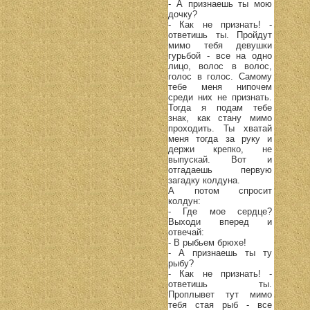
- А признаешь ты мою
дочку?
- Как не признать! -
ответишь ты. Пройдут
мимо тебя девушки
гурьбой - все на одно
лицо, волос в волос,
голос в голос. Самому
тебе меня нипочем
среди них не признать.
Тогда я подам тебе
знак, как стану мимо
проходить. Ты хватай
меня тогда за руку и
держи крепко, не
выпускай. Вот и
отгадаешь первую
загадку колдуна.
А потом спросит
колдун:
- Где мое сердце?
Выходи вперед и
отвечай:
- В рыбьем брюхе!
- А признаешь ты ту
рыбу?
- Как не признать! -
ответишь ты.
Проплывет тут мимо
тебя стая рыб - все