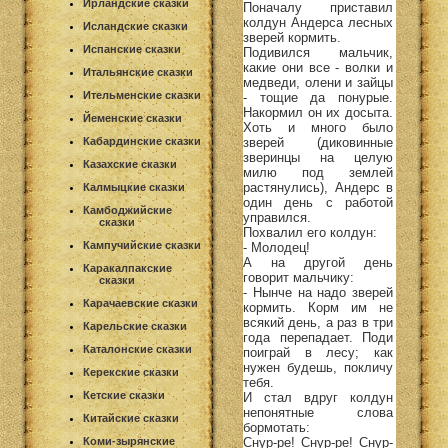
Ирландские сказки
Поначалу приставил
колдун Андерса лесных
Исландские сказки
зверей кормить.
Испанские сказки
Подивился мальчик,
какие они все - волки и
Итальянские сказки
медведи, олени и зайцы
Ительменские сказки
- тощие да понурые.
Накормил он их досыта.
Йеменские сказки
Хоть и много было
зверей (диковинные
Кабардинские сказки
зверинцы на целую
Казахские сказки
милю под землей
растянулись), Андерс в
Калмыцкие сказки
один день с работой
Камбоджийские
управился.
сказки
Похвалил его колдун:
Кампучийские сказки
- Молодец!
А на другой день
Каракалпакские
говорит мальчику:
сказки
- Нынче на надо зверей
Карачаевские сказки
кормить. Корм им не
всякий день, а раз в три
Карельские сказки
года перепадает. Поди
Каталонские сказки
поиграй в лесу; как
нужен будешь, покличу
Керекские сказки
тебя.
Кетские сказки
И стал вдруг колдун
непонятные слова
Китайские сказки
бормотать:
Снур-ре! Снур-ре! Снур-
Коми-зырянские