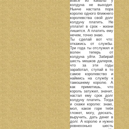
вовсе из кабалы у
колдуна не выходит.
Нынче настала пора
королю одного ближнего
королевства свой долг
колдуну платить. Не
уплатит в срок - жизни
лишится. А платить ему
нечем, точно знаю.
Ты сделай вот что:
откажись от службы.
Три года ты отслужил и
волен теперь от
колдуна уйти. Забирай
шесть мешков далеров,
что за эти годы
заработал, ступай в то
самое королевство и
наймись на службу к
тамошнему королю. А
как приметишь, что
король затужил, значит,
настал ему срок долг
колдуну платить. Тогда
и скажи королю: знаю,
мол, какое горе тебя
гложет, могу, дескать,
выручить, дать денег в
долг. А королю и нужно
ровнехонько шесть