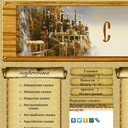
Главная
страница
|
Новости
|
Поиск
|
О
Абазинские сказки
проекте
|
Абхазские сказки
Иллюстрации
Аварские сказки
Народные сказки
»
Датские сказки
:
Дочь
Австралийские
сказки
колдуна
Австрийские сказки
Адыгейские сказки