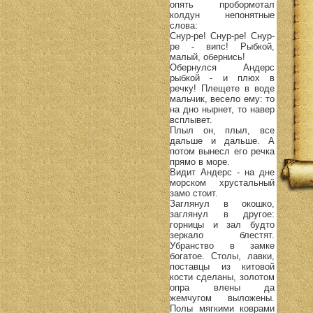
опять пробормотал
колдун непонятные
слова:
Снур-ре! Снур-ре! Снур-
ре - випс! Рыбкой,
малый, обернись!
Обернулся Андерс
рыбкой - и плюх в
речку! Плещете в воде
мальчик, весело ему: то
на дно нырнет, то навер
всплывет.
Плыл он, плыл, все
дальше и дальше. А
потом вынесл его речка
прямо в море.
Видит Андерс - на дне
морском хрустальный
замо стоит.
Заглянул в окошко,
заглянул в другое:
горницы и зал будто
зеркало блестят.
Убранство в замке
богатое. Столы, лавки,
поставцы из китовой
кости сделаны, золотом
опра влены да
жемчугом выложены.
Полы мягкими коврами