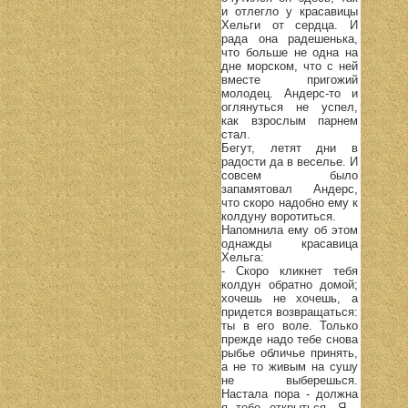
и отлегло у красавицы
Хельги от сердца. И
рада она радешенька,
что больше не одна на
дне морском, что с ней
вместе пригожий
молодец. Андерс-то и
оглянуться не успел,
как взрослым парнем
стал.
Бегут, летят дни в
радости да в веселье. И
совсем было
запамятовал Андерс,
что скоро надобно ему к
колдуну воротиться.
Напомнила ему об этом
однажды красавица
Хельга:
- Скоро кликнет тебя
колдун обратно домой;
хочешь не хочешь, а
придется возвращаться:
ты в его воле. Только
прежде надо тебе снова
рыбье обличье принять,
а не то живым на сушу
не выберешься.
Настала пора - должна
я тебе открыться. Я -