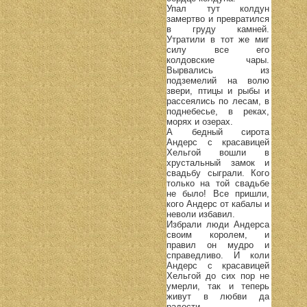
Упал тут колдун
замертво и превратился
в груду камней.
Утратили в тот же миг
силу все его
колдовские чары.
Вырвались из
подземелий на волю
звери, птицы и рыбы и
рассеялись по лесам, в
поднебесье, в реках,
морях и озерах.
А бедный сирота
Андерс с красавицей
Хельгой вошли в
хрустальный замок и
свадьбу сыграли. Кого
только на той свадьбе
не было! Все пришли,
кого Андерс от кабалы и
неволи избавил.
Избрали люди Андерса
своим королем, и
правил он мудро и
справедливо. И коли
Андерс с красавицей
Хельгой до сих пор не
умерли, так и теперь
живут в любви да
радости.