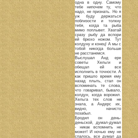
одна в одну. Самому
тебе нипочем ту, что
надо, не признать. Но я
уж буду держаться
поблизости и толкну
тебя, когда та рыба
мимо поплывет. Хватай
сразу рыбу да вспори
ей брюхо ножом. Тут
колдуну и конец! А мы с
тобой никогда больше
не расстанемся.
Выслушал Анд ере
советы Хельги и
обещал ей все
исполнить в точности. А
как пришло время ему
назад плыть, стал он
вспоминать те слова,
что говаривал, бывало,
колдун, когда ворожил.
Хельга тех слов не
знала, а Андерс их,
видно, начисто
позабыл.
Бродил он день-
деньской, думал-думал
- никак вспомнить не
может! И ночью ему не
спалось, все думал да