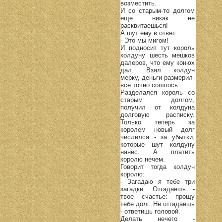
возместить.
И со старым-то долгом
еще никак не
расквитаешься!
А шут ему в ответ:
- Это мы мигом!
И подносит тут король
колдуну шесть мешков
далеров, что ему конюх
дал. Взял колдун
мерку, деньги размерил-
все точно сошлось.
Разделался король со
старым долгом,
получил от колдуна
долговую расписку.
Только теперь за
королем новый долг
числился - за убытки,
которые шут колдуну
нанес. А платить
королю нечем.
Говорит тогда колдун
королю:
- Загадаю я тебе три
загадки. Отгадаешь -
твое счастье: прощу
тебе долг. Не отгадаешь
- ответишь головой.
Делать нечего -