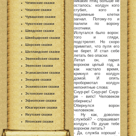
никаких птиц больше не
Чеченские сказки
осталось: колдун кого
сгубил, кого в
Чешские сказки
подземные клетки
Чувашские сказки
загнал. Потому-то и
палили по ворону
Чукотские сказки
охотники.
Шведские сказки
Испугался было ворон:
того и гляди,
Швейцарские сказки
подстрелят. Но скоро
Шорские сказки
приметил, что пуля его
не берет. И стал себе
Шотландские сказки
летать без опаски.
Эвенкийские сказки
Летал он, парил
вороном целый год, а
Эвенские сказки
как настало время,
Эганасанские сказки
крикнул его колдун
домой. И опять
Энецкие сказки
пробормотал колдун
Эскимосские сказки
непонятные слова:
Снур-ре! Снур-ре! Снур-
Эстонские сказки
ре - випс! Человеком
обернись!
Эфиопские сказки
Обернулся ворон
Юкагирские сказки
человеком.
- Ну как, доволен
Якутские сказки
службой? - спрашивает
Японские сказки
колдун.- По душе тебе
вороном летать?
- Да, служба хороша! -