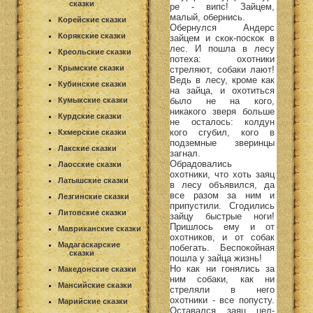
сказки
ре - випс! Зайцем,
малый, обернись.
Корейские сказки
Обернулся Андерс
Корякские сказки
зайцем и скок-поскок в
лес. И пошла в лесу
Креольские сказки
потеха: охотники
Крымские сказки
стреляют, собаки лают!
Ведь в лесу, кроме как
Кубинские сказки
на зайца, и охотиться
было не на кого,
Кумыкские сказки
никакого зверя больше
Курдские сказки
не осталось: колдун
кого сгубил, кого в
Кхмерские сказки
подземные зверинцы
Лакские сказки
загнал.
Обрадовались
Лаосские сказки
охотники, что хоть заяц
Латышские сказки
в лесу объявился, да
все разом за ним и
Лезгинские сказки
припустили. Сгодились
Литовские сказки
зайцу быстрые ноги!
Пришлось ему и от
Мавриканские сказки
охотников, и от собак
Мадагаскарские
побегать. Беспокойная
сказки
пошла у зайца жизнь!
Но как ни гонялись за
Македонские сказки
ним собаки, как ни
Мансийские сказки
стреляли в него
охотники - все попусту.
Марийские сказки
Оставался заяц цел-