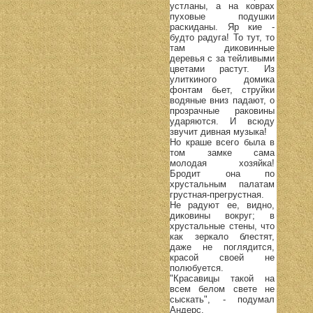
устланы, а на коврах
пуховые подушки
раскиданы. Яр кие -
будто радуга! То тут, то
там диковинные
деревья с за тейливыми
цветами растут. Из
улиткиного домика
фонтам бьет, струйки
водяные вниз падают, о
прозрачные раковины
ударяются. И всюду
звучит дивная музыка!
Но краше всего была в
том замке сама
молодая хозяйка!
Бродит она по
хрустальным палатам
грустная-прегрустная.
Не радуют ее, видно,
диковины вокруг; в
хрустальные стены, что
как зеркало блестят,
даже не поглядится,
красой своей не
полюбуется.
"Красавицы такой на
всем белом свете не
сыскать", - подумал
Андерс.