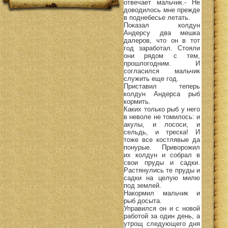
отвечает мальчик.- Не
доводилось мне прежде
в поднебесье летать.
Показал колдун
Андерсу два мешка
далеров, что он в тот
год заработал. Стояли
они рядом с тем,
прошлогодним. И
согласился мальчик
служить еще год.
Приставил теперь
колдун Андерса рыб
кормить.
Каких только рыб у него
в неволе не томилось: и
акулы, и лососи, и
сельдь, и треска! И
тоже все костлявые да
понурые. Приворожил
их колдун и собрал в
свои пруды и садки.
Растянулись те пруды и
садки на целую милю
под землей.
Накормил мальчик и
рыб досыта.
Управился он и с новой
работой за один день, а
утрощ следующего дня