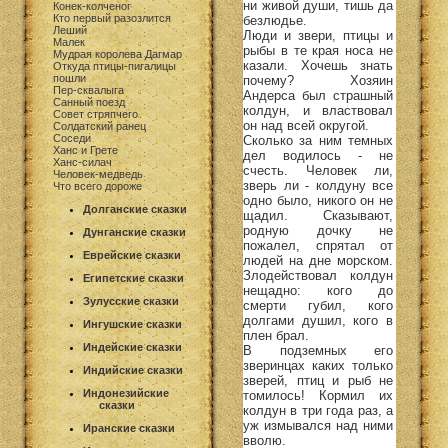
ни живой души, тишь да
Конек-колченог
Кто первый разозлится
безлюдье.
Леший
Люди и звери, птицы и
Малек
рыбы в те края носа не
Мудрая королева Дагмар
казали. Хочешь знать
Откуда птицы-пигалицы
пошли
почему? Хозяин
Пер-сквалыга
Андерса был страшный
Санный поезд
колдун, и властвовал
Совет стряпчего
он над всей округой.
Солдатский ранец
Соседи
Сколько за ним темных
Ханс и Грете
дел водилось - не
Ханс-силач
счесть. Человек ли,
Человек-медведь
зверь ли - колдуну все
Что всего дороже
одно было, никого он не
Долганские сказки
щадил. Сказывают,
родную дочку не
Дунганские сказки
пожалел, спрятал от
Еврейские сказки
людей на дне морском.
Злодействовал колдун
Египетские сказки
нещадно: кого до
Зулусские сказки
смерти губил, кого
долгами душил, кого в
Ингушские сказки
плен брал.
Индейские сказки
В подземных его
зверинцах каких только
Индийские сказки
зверей, птиц и рыб не
Индонезийские
томилось! Кормил их
сказки
колдун в три года раз, а
уж измывался над ними
Иранские сказки
вволю.