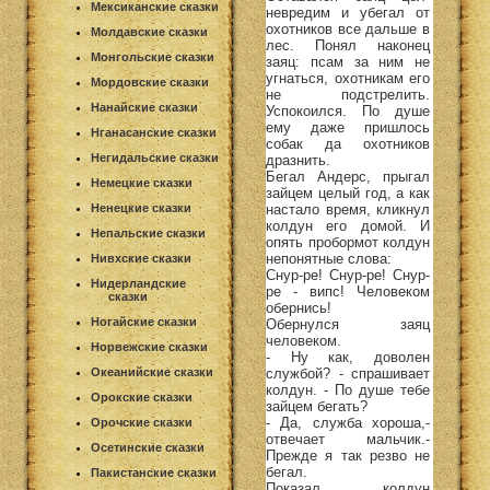
Мексиканские сказки
невредим и убегал от
охотников все дальше в
Молдавские сказки
лес. Понял наконец
Монгольские сказки
заяц: псам за ним не
угнаться, охотникам его
Мордовские сказки
не подстрелить.
Нанайские сказки
Успокоился. По душе
ему даже пришлось
Нганасанские сказки
собак да охотников
Негидальские сказки
дразнить.
Бегал Андерс, прыгал
Немецкие сказки
зайцем целый год, а как
настало время, кликнул
Ненецкие сказки
колдун его домой. И
Непальские сказки
опять пробормот колдун
непонятные слова:
Нивхские сказки
Снур-ре! Снур-ре! Снур-
Нидерландские
ре - випс! Человеком
сказки
обернись!
Ногайские сказки
Обернулся заяц
человеком.
Норвежские сказки
- Ну как, доволен
службой? - спрашивает
Океанийские сказки
колдун. - По душе тебе
Орокские сказки
зайцем бегать?
- Да, служба хороша,-
Орочские сказки
отвечает мальчик.-
Осетинские сказки
Прежде я так резво не
бегал.
Пакистанские сказки
Показал колдун