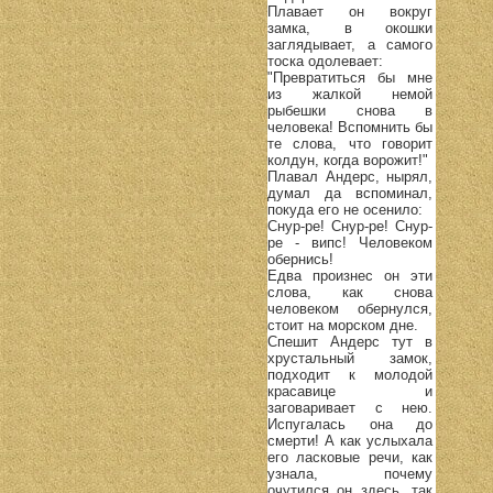
Плавает он вокруг
замка, в окошки
заглядывает, а самого
тоска одолевает:
"Превратиться бы мне
из жалкой немой
рыбешки снова в
человека! Вспомнить бы
те слова, что говорит
колдун, когда ворожит!"
Плавал Андерс, нырял,
думал да вспоминал,
покуда его не осенило:
Снур-ре! Снур-ре! Снур-
ре - випс! Человеком
обернись!
Едва произнес он эти
слова, как снова
человеком обернулся,
стоит на морском дне.
Спешит Андерс тут в
хрустальный замок,
подходит к молодой
красавице и
заговаривает с нею.
Испугалась она до
смерти! А как услыхала
его ласковые речи, как
узнала, почему
очутился он здесь, так