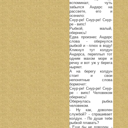
вспоминал; чуть
забылся Андерс на
рассвете, его и
осенило:
Снур-ре! Снур-ре! Снур-
ре - випс!
Рыбкой, малый,
обернись!
Едва произнес Андерс
слова - обернулся
рыбкой и - плюх в воду!
Кликнул тут колдун
Андерса, переплыл тот
одним махом море и
речку и вот уж у берега
ныряет.
А на берегу колдун
стоит и свои
непонятные слова
бормочет:
Снур-ре! Снур-ре! Снур-
ре - випс! Человеком
обернись!
Обернулась рыбка
человеком.
- Ну как, доволен
службой? - спрашивает
колдун. - По душе тебе
рыбкой плавать?
- Еще бы не доволен, -