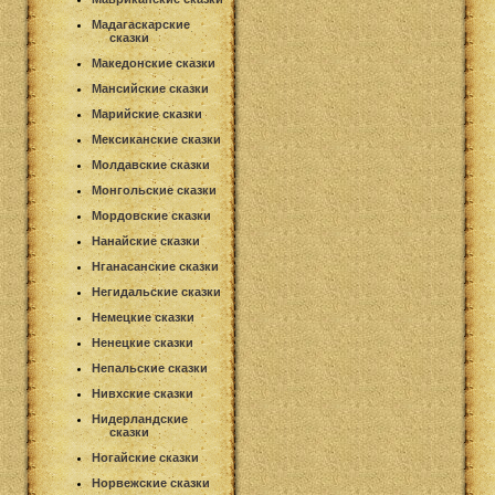
Мадагаскарские
сказки
Македонские сказки
Мансийские сказки
Марийские сказки
Мексиканские сказки
Молдавские сказки
Монгольские сказки
Мордовские сказки
Нанайские сказки
Нганасанские сказки
Негидальские сказки
Немецкие сказки
Ненецкие сказки
Непальские сказки
Нивхские сказки
Нидерландские
сказки
Ногайские сказки
Норвежские сказки