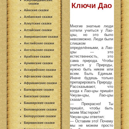
Азербайджанские
Ключи Дао
сказки
Айнские сказки
Албанские сказки
Алеутские сказки
Многие знатные люди
хотели учиться у Лао-
Алтайские сказки
цзы, но это было
Американские сказки
невозможно. Люди были
слишком
Английские сказки
определёнными, а Лао-
Ангольские сказки
цзы — это
естественность, это
Арабские сказки
сама природа. Чтобы
Армянские сказки
учиться у Природы,
нужно быть никем или
Ассирийские сказки
всем. Быть Единым.
Афганские сказки
Иначе будешь только
препарировать Природу.
Африканские сказки
Рассказывают, что
Балкарские сказки
когда к Лао-цзы пришёл
Чжуан-цзы, Лао-цзы
Баскские сказки
сказал:
Башкирские сказки
— Прекрасно! Ты
пришёл, чтобы быть
Беломорские сказки
моим Мастером?
Белорусские сказки
Чжуан-цзы ответил:
— Оставим это! Почему
Бирманские сказки
мы не можем просто