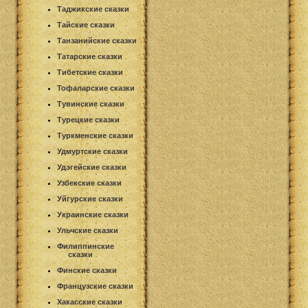
Таджикские сказки
Тайские сказки
Танзанийские сказки
Татарские сказки
Тибетские сказки
Тофаларские сказки
Тувинские сказки
Турецкие сказки
Туркменские сказки
Удмуртские сказки
Удэгейские сказки
Узбекские сказки
Уйгурские сказки
Украинские сказки
Ульчские сказки
Филиппинские
сказки
Финские сказки
Французские сказки
Хакасские сказки