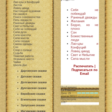
Лао-цзы и Конфуций
Листок
Ловец цикад
Себя не
Настоящий художник
побеждай
Не смейся
Раненый дважды
Поиск совершенства
Пять лекарств
Желания
Раненый дважды
Бедно, но не
Свет и Небытие
плохо
Себя не побеждай
Сон
Сила духа
Сила красоты
Божественные
Сила мысли
люди
Сила сердца
Лао-цзы и
Смена одежды
Конфуций
Сон
Спор о солнце
Ловец цикад
Судьба
Свет и Небытие
Тяжелая работа
Сила мысли
Уязвимое место
Чайки
Школа Дао
Распечатать |
Подписаться по
Даргинские сказки
Email
Датские сказки
Долганские сказки
Опубликовал:
Дунганские сказки
La Princesse
|
Дата: 26
Еврейские сказки
апреля 2012 |
(голосов: 0)
Просмотров:
Египетские сказки
2287
Зулусские сказки
Ингушские сказки