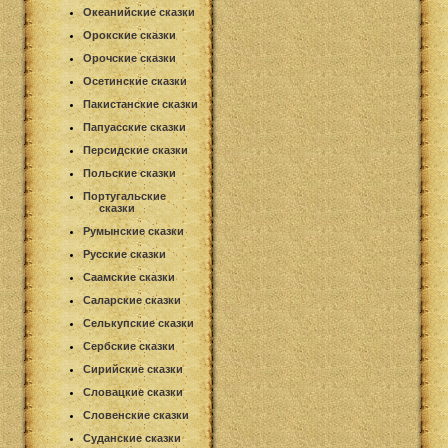
Океанийские сказки
Орокские сказки
Орочские сказки
Осетинские сказки
Пакистанские сказки
Папуасские сказки
Персидские сказки
Польские сказки
Португальские
сказки
Румынские сказки
Русские сказки
Саамские сказки
Саларские сказки
Селькупские сказки
Сербские сказки
Сирийские сказки
Словацкие сказки
Словенские сказки
Суданские сказки