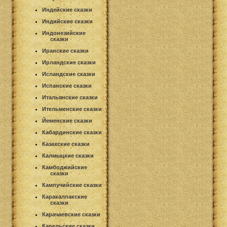
Индейские сказки
Индийские сказки
Индонезийские
сказки
Иранские сказки
Ирландские сказки
Исландские сказки
Испанские сказки
Итальянские сказки
Ительменские сказки
Йеменские сказки
Кабардинские сказки
Казахские сказки
Калмыцкие сказки
Камбоджийские
сказки
Кампучийские сказки
Каракалпакские
сказки
Карачаевские сказки
Карельские сказки