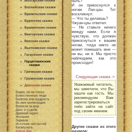
быть?
Болгарские сказки
И он прикоснулся к
Боснийские сказки
ногам Лао-цзы. Тот
воскликнул:
Бразильские сказки
— Что ты делаешь?
Бурятские сказки
Чжуан-цзы ответил:
— Не ставьте ничего
Бушменские сказки
между нами. Если я
Венгерские сказки
чувствую, что должен
прикоснуться к вашим
Вепские сказки
ногам, тогда никто не
Вьетнамские сказки
может помешать мне —
ни вы, ни я. Мы просто
Гагаузские сказки
наблюдаем, как это
Герцеговинские
происходит!
сказки
Греческие сказки
Следующая сказка ->
Грузинские сказки
Уважаемый читатель,
Даосские сказки
мы заметили, что Вы
Бедно, но не плохо
зашли как гость. Мы
Божественные люди
рекомендуем Вам
Болезнь или мудрость
зарегистрироваться
Во имя милосердия
либо зайти на сайт
Волосок за мир
Даос и судьба
под своим именем.
Древний череп
Желания
Зеркала
Источник несчастий
Другие сказки из этого
Катапульта
раздела:
Ключи Дао