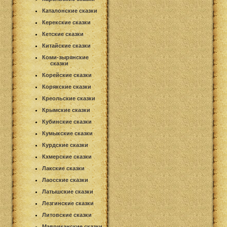
Каталонские сказки
Керекские сказки
Кетские сказки
Китайские сказки
Коми-зырянские
сказки
Корейские сказки
Корякские сказки
Креольские сказки
Крымские сказки
Кубинские сказки
Кумыкские сказки
Курдские сказки
Кхмерские сказки
Лакские сказки
Лаосские сказки
Латышские сказки
Лезгинские сказки
Литовские сказки
Мавриканские сказки