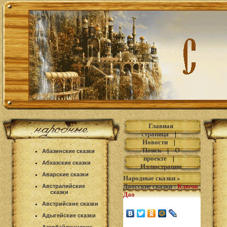
Главная
страница
|
Новости
|
Поиск
|
О
Абазинские сказки
проекте
|
Абхазские сказки
Иллюстрации
Аварские сказки
Народные сказки
»
Даосские сказки
:
Ключи
Австралийские
сказки
Дао
Австрийские сказки
Адыгейские сказки