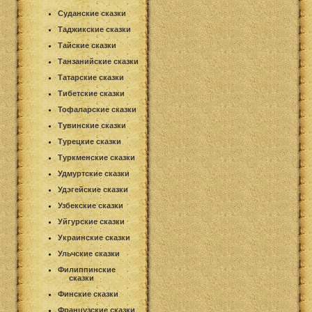
Суданские сказки
Таджикские сказки
Тайские сказки
Танзанийские сказки
Татарские сказки
Тибетские сказки
Тофаларские сказки
Тувинские сказки
Турецкие сказки
Туркменские сказки
Удмуртские сказки
Удэгейские сказки
Узбекские сказки
Уйгурские сказки
Украинские сказки
Ульчские сказки
Филиппинские
сказки
Финские сказки
Французские сказки