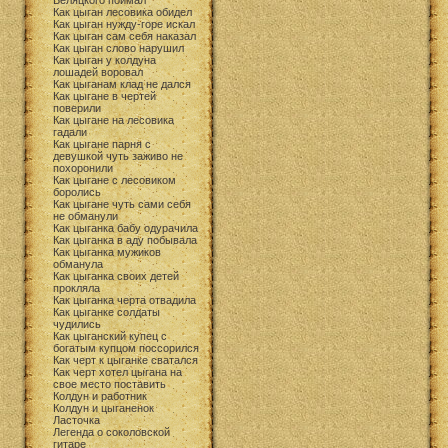
Беляцкого поймал
Как цыган лесовика обидел
Как цыган нужду-горе искал
Как цыган сам себя наказал
Как цыган слово нарушил
Как цыган у колдуна
лошадей воровал
Как цыганам клад не дался
Как цыгане в чертей
поверили
Как цыгане на лесовика
гадали
Как цыгане парня с
девушкой чуть заживо не
похоронили
Как цыгане с лесовиком
боролись
Как цыгане чуть сами себя
не обманули
Как цыганка бабу одурачила
Как цыганка в аду побывала
Как цыганка мужиков
обманула
Как цыганка своих детей
прокляла
Как цыганка черта отвадила
Как цыганке солдаты
чудились
Как цыганский купец с
богатым купцом поссорился
Как черт к цыганке сватался
Как черт хотел цыгана на
свое место поставить
Колдун и работник
Колдун и цыганенок
Ласточка
Легенда о соколовской
гитаре