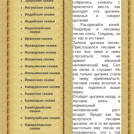
Зулусские сказки
собрались уезжать с
проклятого места, как
Ингушские сказки
выходит эта цыганка-
Индейские сказки
певунья и говорит
цыганам.
Индийские сказки
– Распрягайте коней.
Индонезийские
Попробую я лесовику
сказки
песню спеть. Глядишь, он
от нас и отстанет.
Иранские сказки
Запела цыганка песню.
Ирландские сказки
Прислушался лесовик и
стал все ниже и ниже
Исландские сказки
спускаться, пока не
Испанские сказки
принял обычный
человеческий вид. Сел
Итальянские сказки
на пенек и слушает. Но
Ительменские сказки
как только цыганка стала
к нему приближаться,
Йеменские сказки
лесовик снова вскочил и
Кабардинские сказки
снова поднялся выше
берез.
Казахские сказки
Отойдет цыганка назад, и
лесовик опять в
Калмыцкие сказки
нормальный
Камбоджийские
человеческий рост
сказки
входит. Вроде как бы
Кампучийские сказки
испугался лесовик
цыганки, но в то же время
Каракалпакские
настолько ему песни ее
сказки
понравились, что с той