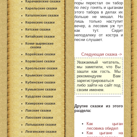
Карачаевские сказки
поры перестал он табор
по лесу гонять и цыганам
Карельские сказки
этого табора в делах их
Каталонские сказки
больше не мешал. Но
лишь только наступит
Керекские сказки
вечер, а лесовик уж тут
Кетские сказки
как тут. Сидит
неподалеку от костра и
Китайские сказки
песни слушает.
Коми-зырянские
сказки
Следующая сказка ->
Корейские сказки
Корякские сказки
Уважаемый читатель,
мы заметили, что Вы
Креольские сказки
зашли как гость. Мы
Крымские сказки
рекомендуем Вам
зарегистрироваться
Кубинские сказки
либо зайти на сайт под
своим именем.
Кумыкские сказки
Курдские сказки
Кхмерские сказки
Другие сказки из этого
раздела:
Лакские сказки
Лаосские сказки
Как цыган
Латышские сказки
лесовика обидел
Лезгинские сказки
Как цыгане на