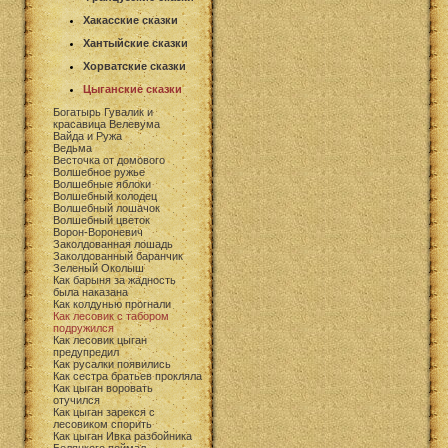
Хакасские сказки
Хантыйские сказки
Хорватские сказки
Цыганские сказки
Богатырь Гувалик и
красавица Велевума
Вайда и Ружа
Ведьма
Весточка от домового
Волшебное ружье
Волшебные яблоки
Волшебный колодец
Волшебный лошачок
Волшебный цветок
Ворон-Вороневич
Заколдованная лошадь
Заколдованный баранчик
Зеленый Околыш
Как барыня за жадность
была наказана
Как колдунью прогнали
Как лесовик с табором
подружился
Как лесовик цыган
предупредил
Как русалки появились
Как сестра братьев прокляла
Как цыган воровать
отучился
Как цыган зарекся с
лесовиком спорить
Как цыган Ивка разбойника