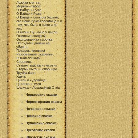
Ложная клятва
Мертвый табор
О Вайде и Руже
О Вайде и Руже
О Вайде – богатом барине,
его жене Руже-красавице и о
том, что было с ними и до
них
О жизни Пушкина у цыган
Ожившие солдаты
Околдованная сиротка
От судьбы далеко не
уйдешь
Подарок лесовика
Разорванное ожерелье
Рыжая лошадь
Спорницы
Старая гадалка и лесовик
Старый цыган и спорники
Трубка баро
Удача
Цыган и чудовище
Цыганка и змея
Шелуха – Лошадиный Отец
Черкесские сказки
Черногорские сказки
Чеченские сказки
Чешские сказки
Чувашские сказки
Чукотские сказки
Шведские сказки