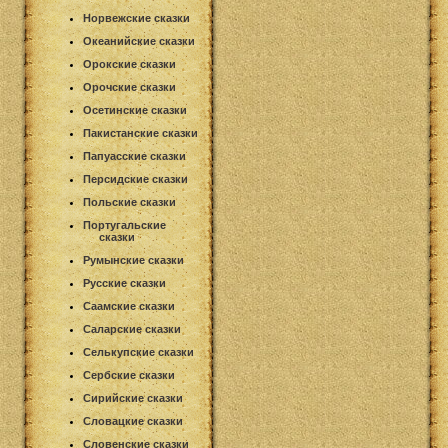
Норвежские сказки
Океанийские сказки
Орокские сказки
Орочские сказки
Осетинские сказки
Пакистанские сказки
Папуасские сказки
Персидские сказки
Польские сказки
Португальские
сказки
Румынские сказки
Русские сказки
Саамские сказки
Саларские сказки
Селькупские сказки
Сербские сказки
Сирийские сказки
Словацкие сказки
Словенские сказки