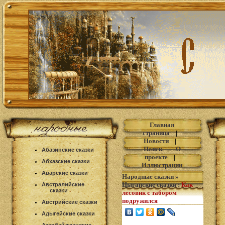
Главная
страница
|
Новости
|
Поиск
|
О
Абазинские сказки
проекте
|
Абхазские сказки
Иллюстрации
Аварские сказки
Народные сказки
»
Цыганские сказки
:
Как
Австралийские
сказки
лесовик с табором
подружился
Австрийские сказки
Адыгейские сказки