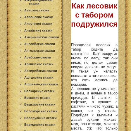
Азербайджанские
Как лесовик
сказки
Айнские сказки
с табором
Албанские сказки
подружился
Алеутские сказки
Алтайские сказки
Американские сказки
Английские сказки
Повадился лесовик в
табор ходить да
Ангольские сказки
мешаться. Как закрутит
Арабские сказки
цыган по лесу, так они
никак по делам своим
Армянские сказки
никуда доехать не могут.
И такая уж напасть
Ассирийские сказки
пошла от этого лесовика,
Афганские сказки
что хоть ложись да
помирай.
Африканские сказки
А лесовик не унимается:
Балкарские сказки
и днем, и ночью в табор
приходит. В лаптях, в
Баскские сказки
кафтане, в кушаке с
Башкирские сказки
кистями – чисто мужик, а
шапка, как у казака.
Беломорские сказки
Подойдет к цыганам и
Белорусские сказки
давай руками махать,
мол, вон отсюда, мои это
Бирманские сказки
места. Уж что только