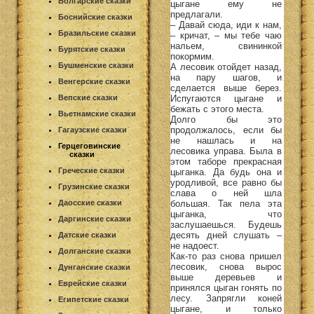
Болгарские сказки
цыгане ему не
предлагали.
Боснийские сказки
– Давай сюда, иди к нам,
Бразильские сказки
– кричат, – мы тебе чаю
нальем, свининкой
Бурятские сказки
покормим.
Бушменские сказки
А лесовик отойдет назад,
на пару шагов, и
Венгерские сказки
сделается выше берез.
Испугаются цыгане и
Вепские сказки
бежать с этого места.
Вьетнамские сказки
Долго бы это
продолжалось, если бы
Гагаузские сказки
не нашлась и на
Герцеговинские
лесовика управа. Была в
сказки
этом таборе прекрасная
Греческие сказки
цыганка. Да будь она и
уродливой, все равно бы
Грузинские сказки
слава о ней шла
большая. Так пела эта
Даосские сказки
цыганка, что
Даргинские сказки
заслушаешься. Будешь
десять дней слушать –
Датские сказки
не надоест.
Долганские сказки
Как-то раз снова пришел
лесовик, снова вырос
Дунганские сказки
выше деревьев и
Еврейские сказки
принялся цыган гонять по
лесу. Запрягли коней
Египетские сказки
цыгане, и только