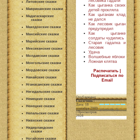
лесовика гадали
Литовские сказки
Как цыганка своих
Мавриканские сказки
детей прокляла
Как цыганам клад
Мадагаскарские
не дался
сказки
Как лесовик цыган
Македонские сказки
предупредил
Как цыганке
Мансийские сказки
солдаты чудились
Марийские сказки
Старая гадалка и
лесовик
Мексиканские сказки
Удача
Молдавские сказки
Волшебные яблоки
Ложная клятва
Монгольские сказки
Мордовские сказки
Распечатать |
Подписаться по
Нанайские сказки
Email
Нганасанские сказки
Негидальские сказки
Опубликовал:
Немецкие сказки
Сказочник
|
Дата: 18
Ненецкие сказки
сентября 2009
(голосов: 0)
| Просмотров:
Непальские сказки
2928
Нивхские сказки
Нидерландские
сказки
Ногайские сказки