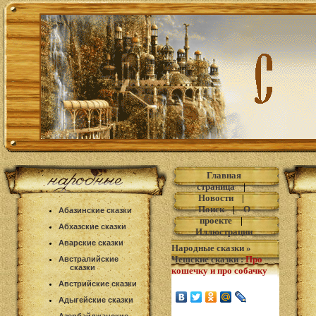
Главная
страница
|
Новости
|
Поиск
|
О
Абазинские сказки
проекте
|
Абхазские сказки
Иллюстрации
Аварские сказки
Народные сказки
»
Чешские сказки
:
Про
Австралийские
сказки
кошечку и про собачку
Австрийские сказки
Адыгейские сказки