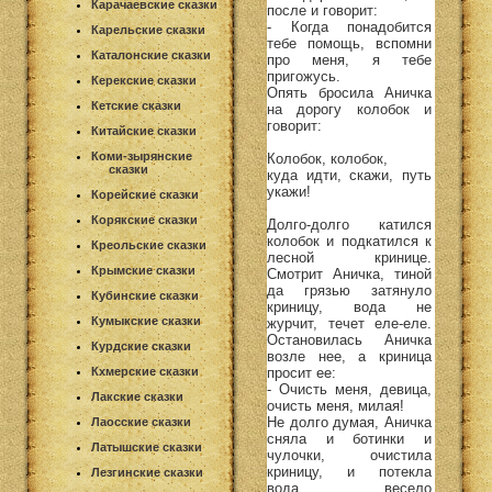
Карачаевские сказки
после и говорит:
- Когда понадобится
Карельские сказки
тебе помощь, вспомни
Каталонские сказки
про меня, я тебе
пригожусь.
Керекские сказки
Опять бросила Аничка
Кетские сказки
на дорогу колобок и
говорит:
Китайские сказки
Коми-зырянские
Колобок, колобок,
сказки
куда идти, скажи, путь
укажи!
Корейские сказки
Корякские сказки
Долго-долго катился
колобок и подкатился к
Креольские сказки
лесной кринице.
Крымские сказки
Смотрит Аничка, тиной
да грязью затянуло
Кубинские сказки
криницу, вода не
Кумыкские сказки
журчит, течет еле-еле.
Остановилась Аничка
Курдские сказки
возле нее, а криница
просит ее:
Кхмерские сказки
- Очисть меня, девица,
Лакские сказки
очисть меня, милая!
Не долго думая, Аничка
Лаосские сказки
сняла и ботинки и
Латышские сказки
чулочки, очистила
криницу, и потекла
Лезгинские сказки
вода, весело