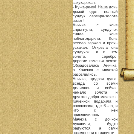
закукарекал:
- Ку-ка-ре-ку! Наша дочь
домой едет, полный
сундук серебра-золота
везет!
Аничка с коня
спрыгнула, сундучок
сняла, коня
поблагодарила. Конь
весело заржал и прочь
ускакал. Открыла она
сундучок, а в нем
золото, серебро,
дорогие каменья лежат.
Обрадовалась Аничка,
а Каченка с мачехой
разозлились.
Аничка, щедрая душа,
всегда со всеми
делилась и сейчас
немало золота и
другого добра мачехе с
Каченкой подарила и
рассказала, где была, и
что с ней
приключилось.
Мачеха с дочкой
лукавили, будто
радуются, а сами
позеленели от зависти.