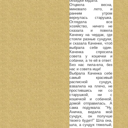
объедки кидала.
Отцвела весна,
миновало лето, и
ранним утром
вернулась старушка.
Оглядела все
хозяйство, ничего не
сказала и повела
Каченку на чердак, где
стояли разные сундуки,
и сказала Каченке, чтоб
выбрала себе один.
Каченка спросила
совета у кошечки и
собачки, а те ей в ответ:
Без нас пила-ела, без
нас и совета ищи!
Выбрала Каченка себе
самый красивый
расписной сундук,
взвалила на плечо, не
простившись ни со
старушкой, ни с
кошечкой и собачкой,
домой отправилась. А
сама подумала: "Ну,
Аничка, видала мой
сундук, он получше
твоего будет!" Шла она,
шла, а сундук тяжелый,