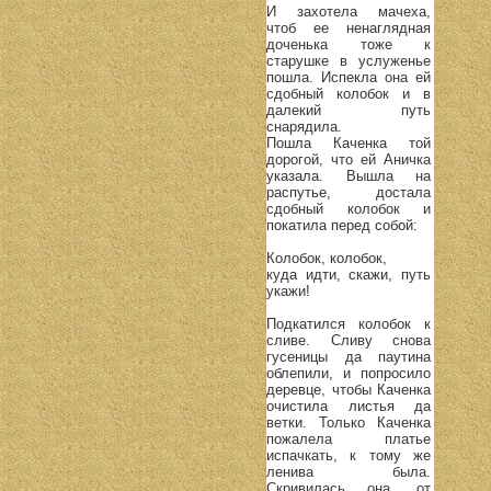
И захотела мачеха,
чтоб ее ненаглядная
доченька тоже к
старушке в услуженье
пошла. Испекла она ей
сдобный колобок и в
далекий путь
снарядила.
Пошла Каченка той
дорогой, что ей Аничка
указала. Вышла на
распутье, достала
сдобный колобок и
покатила перед собой:
Колобок, колобок,
куда идти, скажи, путь
укажи!
Подкатился колобок к
сливе. Сливу снова
гусеницы да паутина
облепили, и попросило
деревце, чтобы Каченка
очистила листья да
ветки. Только Каченка
пожалела платье
испачкать, к тому же
ленива была.
Скривилась она, от