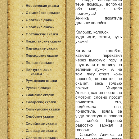
тебе помощь, вспомни
Норвежские сказки
обо мне, я тебе
Океанийские сказки
пригожусь!
Аничка покатила
Орокские сказки
дальше колобок:
Орочские сказки
Колобок, колобок,
Осетинские сказки
куда идти, скажи, путь
укажи!
Пакистанские сказки
Папуасские сказки
Катился колобок,
катился, перекатил
Персидские сказки
через высокую гору и
Польские сказки
спустился в долину на
зеленый лужок. А на
Португальские
том лугу стоит конь
сказки
вороной, не пасется, не
Румынские сказки
скачет, весь грязью
покрыт. Увидала
Русские сказки
Аничка, как он печально
Саамские сказки
смотрит, словно просит
почистить его,
Саларские сказки
подбежала она,
Селькупские сказки
почистила, взяла за
узду золотую и повела
Сербские сказки
за собой. Вороной
Сирийские сказки
радостно заржал и
говорит:
Словацкие сказки
- Спасибо, Аничка, за
Словенские сказки