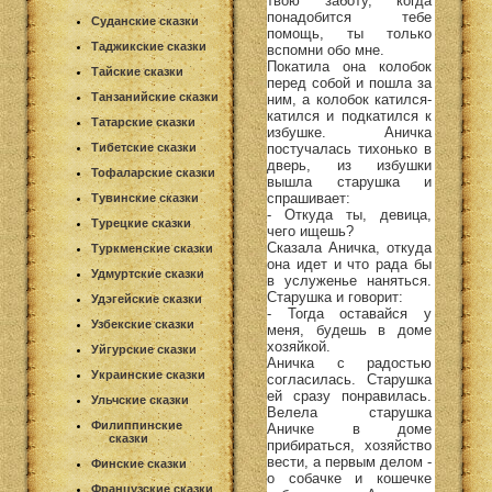
твою заботу, когда
понадобится тебе
Суданские сказки
помощь, ты только
Таджикские сказки
вспомни обо мне.
Покатила она колобок
Тайские сказки
перед собой и пошла за
Танзанийские сказки
ним, а колобок катился-
катился и подкатился к
Татарские сказки
избушке. Аничка
постучалась тихонько в
Тибетские сказки
дверь, из избушки
Тофаларские сказки
вышла старушка и
спрашивает:
Тувинские сказки
- Откуда ты, девица,
Турецкие сказки
чего ищешь?
Сказала Аничка, откуда
Туркменские сказки
она идет и что рада бы
Удмуртские сказки
в услуженье наняться.
Старушка и говорит:
Удэгейские сказки
- Тогда оставайся у
Узбекские сказки
меня, будешь в доме
хозяйкой.
Уйгурские сказки
Аничка с радостью
Украинские сказки
согласилась. Старушка
ей сразу понравилась.
Ульчские сказки
Велела старушка
Филиппинские
Аничке в доме
сказки
прибираться, хозяйство
вести, а первым делом -
Финские сказки
о собачке и кошечке
Французские сказки