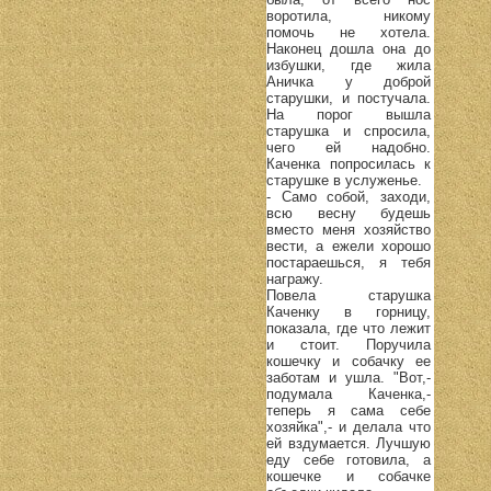
воротила, никому
помочь не хотела.
Наконец дошла она до
избушки, где жила
Аничка у доброй
старушки, и постучала.
На порог вышла
старушка и спросила,
чего ей надобно.
Каченка попросилась к
старушке в услуженье.
- Само собой, заходи,
всю весну будешь
вместо меня хозяйство
вести, а ежели хорошо
постараешься, я тебя
награжу.
Повела старушка
Каченку в горницу,
показала, где что лежит
и стоит. Поручила
кошечку и собачку ее
заботам и ушла. "Вот,-
подумала Каченка,-
теперь я сама себе
хозяйка",- и делала что
ей вздумается. Лучшую
еду себе готовила, а
кошечке и собачке