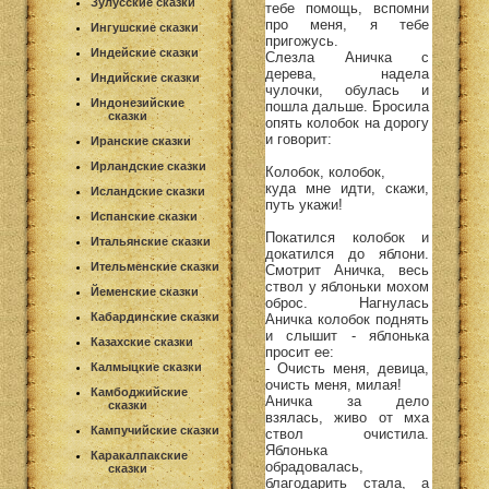
Зулусские сказки
тебе помощь, вспомни
про меня, я тебе
Ингушские сказки
пригожусь.
Индейские сказки
Слезла Аничка с
дерева, надела
Индийские сказки
чулочки, обулась и
Индонезийские
пошла дальше. Бросила
сказки
опять колобок на дорогу
и говорит:
Иранские сказки
Ирландские сказки
Колобок, колобок,
куда мне идти, скажи,
Исландские сказки
путь укажи!
Испанские сказки
Покатился колобок и
Итальянские сказки
докатился до яблони.
Ительменские сказки
Смотрит Аничка, весь
ствол у яблоньки мохом
Йеменские сказки
оброс. Нагнулась
Кабардинские сказки
Аничка колобок поднять
и слышит - яблонька
Казахские сказки
просит ее:
- Очисть меня, девица,
Калмыцкие сказки
очисть меня, милая!
Камбоджийские
Аничка за дело
сказки
взялась, живо от мха
Кампучийские сказки
ствол очистила.
Яблонька
Каракалпакские
обрадовалась,
сказки
благодарить стала, а