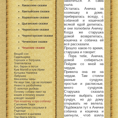
заботиться. А сама
ушла.
Хакасские сказки
Осталась Аничка за
Хантыйские сказки
хозяюшку в доме,
прибиралась всюду, с
Хорватские сказки
собачкой и кошечкой
Цыганские сказки
всякой едой делилась,
и они полюбили Аничку.
Черкесские сказки
Когда же старушка
Черногорские сказки
домой возвратилась,
кошечка и собачка ей
Чеченские сказки
всё рассказали.
Прошло какое-то время,
Чешские сказки
старушка и говорит:
Вещий сон
- Пора тебе, Аничка,
Гадальщики
домой собираться.
Горошек и Золушка
Златовласка
Пойдем со мной на
Кот, баран и петух
чердак.
Кум Матей и кум Иржи
Привела она ее на
Купцова Нанинка
чердак. Там стояли
Либушка
Михалевы чины
разные сундуки,
Не ищи там, где не положил
простые и расписные,
Невеста разбойника
много сундуков.
О золотых рыбках
Старушка сказала
Почему собаки лают на
кошек и почему кошки
Аничке выбрать себе
изводят мышей
сундук, но до дому
Про кошечку и про собачку
открывать не велела.
Сапожник Гицек
Подбежали тут к Аничке
Серебряные сосульки в
Радгощи
собачка и кошечка и
Сильвент и цыганка
шепнули, чтоб взяла
Три брата плута