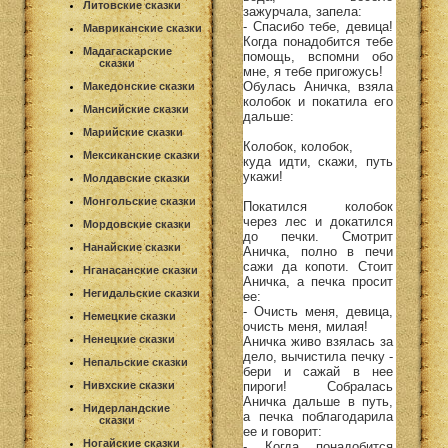
Литовские сказки
зажурчала, запела:
- Спасибо тебе, девица!
Мавриканские сказки
Когда понадобится тебе
Мадагаскарские
помощь, вспомни обо
сказки
мне, я тебе пригожусь!
Обулась Аничка, взяла
Македонские сказки
колобок и покатила его
Мансийские сказки
дальше:
Марийские сказки
Колобок, колобок,
Мексиканские сказки
куда идти, скажи, путь
укажи!
Молдавские сказки
Монгольские сказки
Покатился колобок
через лес и докатился
Мордовские сказки
до печки. Смотрит
Нанайские сказки
Аничка, полно в печи
сажи да копоти. Стоит
Нганасанские сказки
Аничка, а печка просит
Негидальские сказки
ее:
- Очисть меня, девица,
Немецкие сказки
очисть меня, милая!
Ненецкие сказки
Аничка живо взялась за
дело, вычистила печку -
Непальские сказки
бери и сажай в нее
пироги! Собралась
Нивхские сказки
Аничка дальше в путь,
Нидерландские
а печка поблагодарила
сказки
ее и говорит:
Ногайские сказки
- Когда понадобится