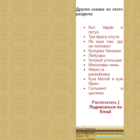
Другие сказки из этого
раздела:
Кот, баран и
петух
Три брата плута
Не ищи там, где
не положил
Купцова Нанинка
Либушка
Хитрый угольщик
Михалевы чины
Невеста
разбойника
Кум Матей и кум
Иржи
Сильвент и
цыганка
Распечатать
|
Подписаться по
Email
Опубликовал:
La Princesse
|
Дата: 24
января 2009 |