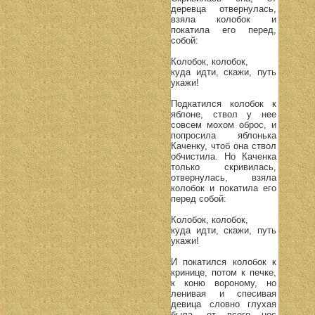
деревца отвернулась,
взяла колобок и
покатила его перед,
собой:
Колобок, колобок,
куда идти, скажи, путь
укажи!
Подкатился колобок к
яблоне, ствол у нее
совсем мохом оброс, и
попросила яблонька
Каченку, чтоб она ствол
обчистила. Но Каченка
только скривилась,
отвернулась, взяла
колобок и покатила его
перед собой:
Колобок, колобок,
куда идти, скажи, путь
укажи!
И покатился колобок к
кринице, потом к печке,
к коню вороному, но
ленивая и спесивая
девица словно глухая
была, от всего нос