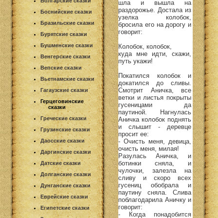
Болгарские сказки
шла и вышла на
раздорожье. Достала из
Боснийские сказки
узелка колобок,
Бразильские сказки
бросила его на дорогу и
говорит:
Бурятские сказки
Бушменские сказки
Колобок, колобок,
куда мне идти, скажи,
Венгерские сказки
путь укажи!
Вепские сказки
Покатился колобок и
Вьетнамские сказки
докатился до сливы.
Смотрит Аничка, все
Гагаузские сказки
ветки и листья покрыты
Герцеговинские
гусеницами да
сказки
паутиной. Нагнулась
Греческие сказки
Аничка колобок поднять
и слышит - деревце
Грузинские сказки
просит ее:
- Очисть меня, девица,
Даосские сказки
очисть меня, милая!
Даргинские сказки
Разулась Аничка, и
ботинки сняла, и
Датские сказки
чулочки, залезла на
Долганские сказки
сливу и скоро всех
гусениц обобрала и
Дунганские сказки
паутину сняла. Слива
Еврейские сказки
поблагодарила Аничку и
говорит:
Египетские сказки
- Когда понадобится