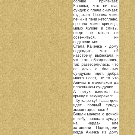
солнце припекает,
Каченка, что ни шаг,
сундук с плеча снимает,
отдыхает. Прошла мимо
печи - в печи нетоплено,
прошла мимо криницы,
мимо яблони и сливы,
нигде не могла ни
освежиться, ни
подкрепиться.
Стала Каченка к дому
подходить, мать ей
навстречу выбежала и
уж так обрадовалась,
так развеселилась, что
ее дочь с большим
сундуком идет, добра
много несет, не то что
Аничка в маленьком да
плохоньком сундучке.
А петух взлетел на
крышу и закукарекал:
- Ку-ка-ре-ку! Наша дочь
идет, полный сундук
змеев-гадов несет!
Вошли мачеха с дочкой
в избу, понесли сундук
на чердак, еле
затащили. Подождали,
когда Аничка из дому