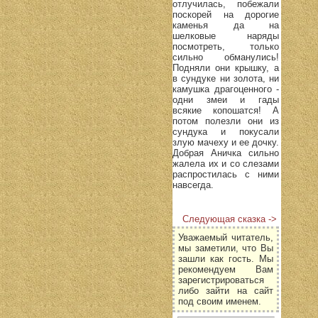
отлучилась, побежали
поскорей на дорогие
каменья да на
шелковые наряды
посмотреть, только
сильно обманулись!
Подняли они крышку, а
в сундуке ни золота, ни
камушка драгоценного -
одни змеи и гады
всякие копошатся! А
потом полезли они из
сундука и покусали
злую мачеху и ее дочку.
Добрая Аничка сильно
жалела их и со слезами
распростилась с ними
навсегда.
Следующая сказка ->
Уважаемый читатель,
мы заметили, что Вы
зашли как гость. Мы
рекомендуем Вам
зарегистрироваться
либо зайти на сайт
под своим именем.