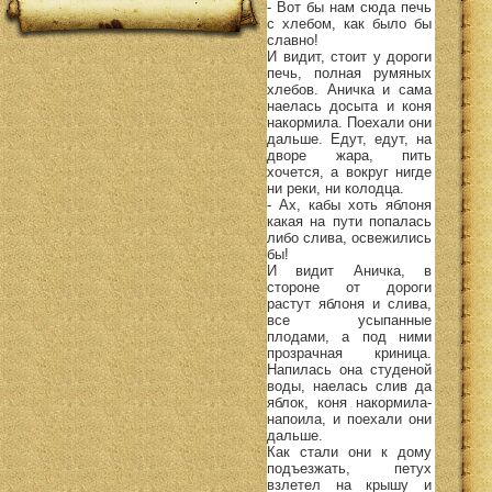
- Вот бы нам сюда печь
с хлебом, как было бы
славно!
И видит, стоит у дороги
печь, полная румяных
хлебов. Аничка и сама
наелась досыта и коня
накормила. Поехали они
дальше. Едут, едут, на
дворе жара, пить
хочется, а вокруг нигде
ни реки, ни колодца.
- Ах, кабы хоть яблоня
какая на пути попалась
либо слива, освежились
бы!
И видит Аничка, в
стороне от дороги
растут яблоня и слива,
все усыпанные
плодами, а под ними
прозрачная криница.
Напилась она студеной
воды, наелась слив да
яблок, коня накормила-
напоила, и поехали они
дальше.
Как стали они к дому
подъезжать, петух
взлетел на крышу и