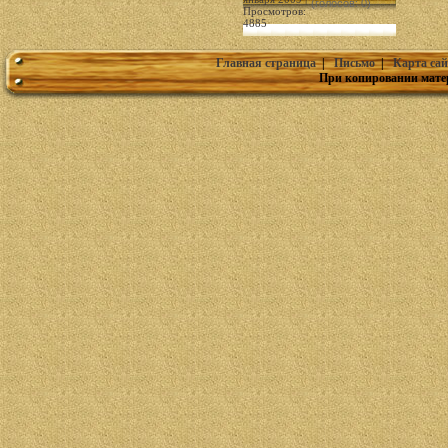
(голосов: 0)
Просмотров:
4885
Главная страница
|
Письмо
|
Карта сай
При копировании мате