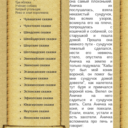
она самый плохонький.
Три яблока
Аничка их
Учёная собака
Хитрый угольщик
послушалась, взяла
Янко и злая королевна
неказистый сундучок,
без всяких узоров,
Чувашские сказки
вскинула его на плечо,
Чукотские сказки
попрощалась с
кошечкой и собачкой, со
Шведские сказки
старушкой и пошла
Швейцарские сказки
домой. Прошла она
немного пути - сундучок
Шорские сказки
тяжелый сделался,
Шотландские сказки
нести его невмочь
стало, опустила его
Эвенкийские сказки
Аничка на землю и
только подумала: "Кабы
Эвенские сказки
тут был мой коник
Эганасанские сказки
вороной, он помог бы
мне сундучок домой
Энецкие сказки
довезти", как налетела
Эскимосские сказки
тут буря и примчался
вороной конь. Велел он
Эстонские сказки
Аничке на него
Эфиопские сказки
садиться и сундучок
взять. Села Аничка на
Юкагирские сказки
коня, и они поехали.
Якутские сказки
Ехали, ехали, устали и
есть захотели. Аничка
Японские сказки
вспомнила про печь и
говорит: