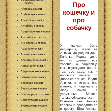
Азербайджанские
Про
сказки
Айнские сказки
кошечку и
Албанские сказки
про
Алеутские сказки
собачку
Алтайские сказки
Американские сказки
Английские сказки
Ангольские сказки
У мачехи была
Арабские сказки
падчерица, звали ее
Аничка, да родная дочь
Армянские сказки
Каченка. Родная дочь
что ни сделает, все
Ассирийские сказки
хорошо, а падчерица
Афганские сказки
как ни угождает, все не
так, все худо, так и
Африканские сказки
норовила мачеха со
Балкарские сказки
двора ее согнать. Видит
Аничка, в тягость она
Баскские сказки
мачехе, и надумала в
Башкирские сказки
люди пойти, в
услуженье. Мачеха
Беломорские сказки
только обрадовалась.
Белорусские сказки
Испекла она Аничке
колобок и проводила ее
Бирманские сказки
в дорогу. Шла Аничка,