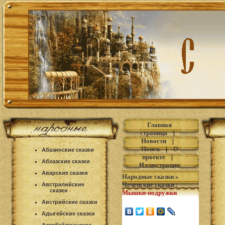
Главная
страница
|
Новости
|
Поиск
|
О
Абазинские сказки
проекте
|
Абхазские сказки
Иллюстрации
Аварские сказки
Народные сказки
»
Чеченские сказки
:
Австралийские
сказки
Мышки-подружки
Австрийские сказки
Адыгейские сказки