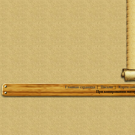
Главная страница
|
Письмо
|
Карта сай
При копировании мате