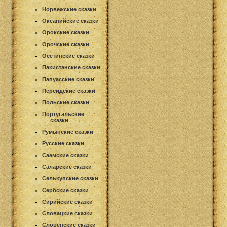
Норвежские сказки
Океанийские сказки
Орокские сказки
Орочские сказки
Осетинские сказки
Пакистанские сказки
Папуасские сказки
Персидские сказки
Польские сказки
Португальские
сказки
Румынские сказки
Русские сказки
Саамские сказки
Саларские сказки
Селькупские сказки
Сербские сказки
Сирийские сказки
Словацкие сказки
Словенские сказки