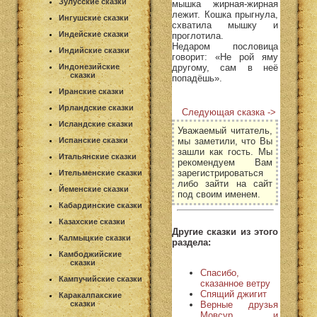
Зулусские сказки
мышка жирная-жирная
лежит. Кошка прыгнула,
Ингушские сказки
схватила мышку и
Индейские сказки
проглотила.
Недаром пословица
Индийские сказки
говорит: «Не рой яму
другому, сам в неё
Индонезийские
сказки
попадёшь».
Иранские сказки
Ирландские сказки
Следующая сказка ->
Исландские сказки
Уважаемый читатель,
мы заметили, что Вы
Испанские сказки
зашли как гость. Мы
Итальянские сказки
рекомендуем Вам
зарегистрироваться
Ительменские сказки
либо зайти на сайт
Йеменские сказки
под своим именем.
Кабардинские сказки
Казахские сказки
Другие сказки из этого
Калмыцкие сказки
раздела:
Камбоджийские
сказки
Спасибо,
Кампучийские сказки
сказанное ветру
Спящий джигит
Каракалпакские
Верные друзья
сказки
Мовсур и