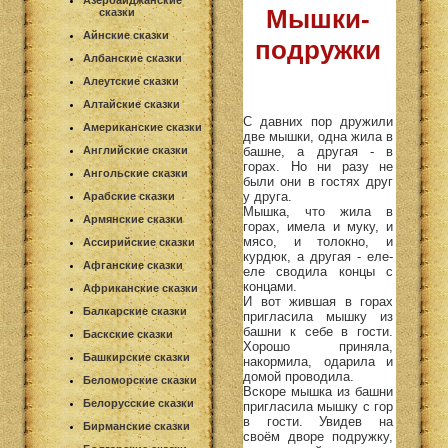
Азербайджанские
Мышки-
сказки
Айнские сказки
подружки
Албанские сказки
Алеутские сказки
Алтайские сказки
С давних пор дружили
Американские сказки
две мышки, одна жила в
башне, а другая - в
Английские сказки
горах. Но ни разу не
Ангольские сказки
были они в гостях друг
у друга.
Арабские сказки
Мышка, что жила в
Армянские сказки
горах, имела и муку, и
мясо, и толокно, и
Ассирийские сказки
курдюк, а другая - еле-
Афганские сказки
еле сводила концы с
концами.
Африканские сказки
И вот жившая в горах
Балкарские сказки
пригласила мышку из
башни к себе в гости.
Баскские сказки
Хорошо приняла,
Башкирские сказки
накормила, одарила и
домой проводила.
Беломорские сказки
Вскоре мышка из башни
Белорусские сказки
пригласила мышку с гор
в гости. Увидев на
Бирманские сказки
своём дворе подружку,