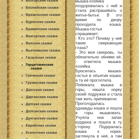
Болгарские сказки
мышка-хозяйка
поздоровалась с ней и
Боснийские сказки
стала распрашивать о
житье-бытье. В это
Бразильские сказки
время по двору
Бурятские сказки
проходила кошка.
Мышка-гостья
Бушменские сказки
спрашивает:
Венгерские сказки
- Кто это? Почему у неё
такие сверкающие
Вепские сказки
глаза?
Вьетнамские сказки
- Это моя свекровь, ты
обязательно обними её,
Гагаузские сказки
- ответила мышка-
Герцеговинские
хозяйка.
сказки
Бросилась мышка-
гостья в объятия кошки,
Греческие сказки
а та её проглотила.
Грузинские сказки
Побежала мышка в
горы, нашла норку
Даосские сказки
своей подружки и стала
Даргинские сказки
там жить припеваючи.
Проголодалась
Датские сказки
однажды кошка и пошла
Долганские сказки
в горы мышковать.
Учуяла она запах
Дунганские сказки
курдюка и пошла в ту
Еврейские сказки
сторону. Подкралась
кошка к норке,
Египетские сказки
заглянула в неё, а там