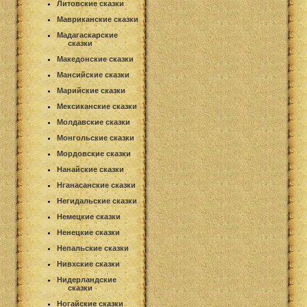
Литовские сказки
Мавриканские сказки
Мадагаскарские
сказки
Македонские сказки
Мансийские сказки
Марийские сказки
Мексиканские сказки
Молдавские сказки
Монгольские сказки
Мордовские сказки
Нанайские сказки
Нганасанские сказки
Негидальские сказки
Немецкие сказки
Ненецкие сказки
Непальские сказки
Нивхские сказки
Нидерландские
сказки
Ногайские сказки