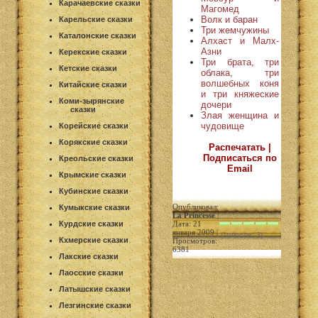
Карачаевские сказки
Магомед
Волк и баран
Карельские сказки
Три жемчужины
Каталонские сказки
Алхаст и Малх-
Азни
Керекские сказки
Три брата, три
Кетские сказки
облака, три
волшебных коня
Китайские сказки
и три княжеские
Коми-зырянские
дочери
сказки
Злая женщина и
чудовище
Корейские сказки
Корякские сказки
Распечатать |
Подписаться по
Креольские сказки
Email
Крымские сказки
Кубинские сказки
Опубликовал:
Кумыкские сказки
La Princesse
|
Курдские сказки
Дата: 21
января 2009 |
(голосов: 3)
Кхмерские сказки
Просмотров:
6381
Лакские сказки
Лаосские сказки
Латышские сказки
Лезгинские сказки