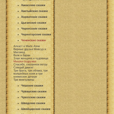
Хакасские сказки
Хантыйские сказки
Хорватские сказки
Цыганские сказки
Черкесские сказки
Черногорские сказки
Чеченские сказки
Алхаст и Малх-Азни
Верные друзья Мовсур и
Магомед
Волк и баран
Злая женщина и чудовище
Мышки-подружки
Спасибо, сказанное ветру
Спящий джигит
Три брата, три облака, три
волшебных коня и три
княжеские дочери
Три жемчужины
Чешские сказки
Чувашские сказки
Чукотские сказки
Шведские сказки
Швейцарские сказки