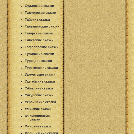
Суданские сказки
Таджикские сказки
Тайские сказки
Танзанийские сказки
Татарские сказки
Тибетские сказки
Тофаларские сказки
Тувинские сказки
Турецкие сказки
Туркменские сказки
Удмуртские сказки
Удэгейские сказки
Узбекские сказки
Уйгурские сказки
Украинские сказки
Ульчские сказки
Филиппинские
сказки
Финские сказки
Французские сказки