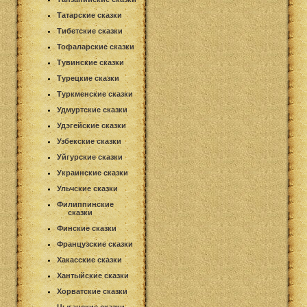
Татарские сказки
Тибетские сказки
Тофаларские сказки
Тувинские сказки
Турецкие сказки
Туркменские сказки
Удмуртские сказки
Удэгейские сказки
Узбекские сказки
Уйгурские сказки
Украинские сказки
Ульчские сказки
Филиппинские
сказки
Финские сказки
Французские сказки
Хакасские сказки
Хантыйские сказки
Хорватские сказки