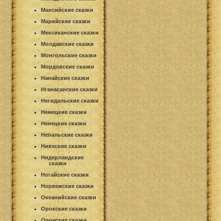
Мансийские сказки
Марийские сказки
Мексиканские сказки
Молдавские сказки
Монгольские сказки
Мордовские сказки
Нанайские сказки
Нганасанские сказки
Негидальские сказки
Немецкие сказки
Ненецкие сказки
Непальские сказки
Нивхские сказки
Нидерландские
сказки
Ногайские сказки
Норвежские сказки
Океанийские сказки
Орокские сказки
Орочские сказки