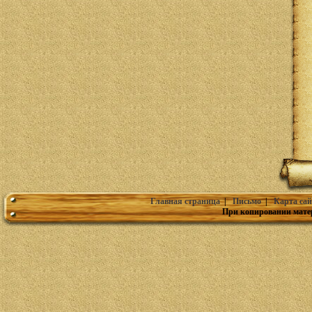
Главная страница
|
Письмо
|
Карта сай
При копировании мате