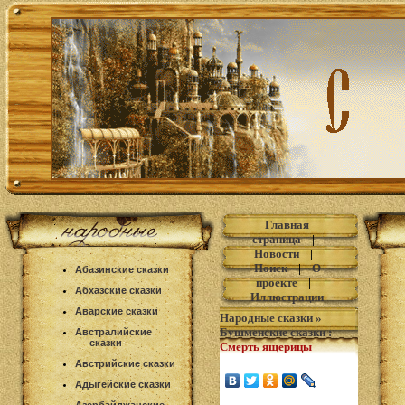
Главная
страница
|
Новости
|
Поиск
|
О
Абазинские сказки
проекте
|
Абхазские сказки
Иллюстрации
Аварские сказки
Народные сказки
»
Бушменские сказки
:
Австралийские
сказки
Смерть ящерицы
Австрийские сказки
Адыгейские сказки