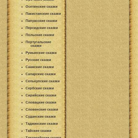
Осетинские сказки
Пакистанские сказки
Папуасские сказки
Персидские сказки
Польские сказки
Португальские
сказки
Румынские сказки
Русские сказки
Саамские сказки
Саларские сказки
Селькупские сказки
Сербские сказки
Сирийские сказки
Словацкие сказки
Словенские сказки
Суданские сказки
Таджикские сказки
Тайские сказки
Танзанийские сказки