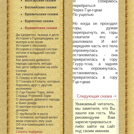
Болгарские сказки
Я собираюсь
перебраться
Боснийские сказки
Через Гце-гцваи
По ущелью.
Бразильские сказки
Бурятские сказки
Но когда он проходил
горы, думая
Бушменские сказки
перепрыгнуть их, горы
Ди-Церретен, львица и дети
схватили его и
История о Гцонцемдима, ее
разломали. И вот
матери и ее муже
передняя часть его тела
История о лягушках
История о старшей сестре-
опрокинулась и
питоне и младшей сестре-
остановилась - она
шакале
превратилась в гору
Как девушка древнего
Гхуру-тсна, а задняя
народа сделала звёзды
Как дети забросили на небо
часть опрокинулась,
солнце
остановилась и
Как умерла зайчиха
превратилась в гору
О Гнерру и её муже
Гце-гцваи.
О Гхагара и Гхауну, которые
боролись друг с другом
молниями
О Гцо-Гнуинг-Тара, жене
Следующая сказка ->
Сердца Утренней Зари
О женщине древнего народа
и быке-дожде
Уважаемый читатель,
О матери-носороге и ее
мы заметили, что Вы
дочерях
зашли как гость. Мы
О трубкозубе и рыси
рекомендуем Вам
О человеке, который велел
жене отрезать ему уши
зарегистрироваться
Об осе-каменщике и его
либо зайти на сайт
жене
под своим именем.
Смерть ящерицы