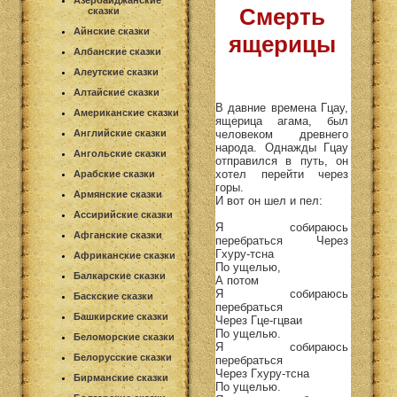
Азербайджанские
Смерть
сказки
Айнские сказки
ящерицы
Албанские сказки
Алеутские сказки
Алтайские сказки
В давние времена Гцау,
Американские сказки
ящерица агама, был
человеком древнего
Английские сказки
народа. Однажды Гцау
Ангольские сказки
отправился в путь, он
хотел перейти через
Арабские сказки
горы.
Армянские сказки
И вот он шел и пел:
Ассирийские сказки
Я собираюсь
Афганские сказки
перебраться Через
Гхуру-тсна
Африканские сказки
По ущелью,
Балкарские сказки
А потом
Я собираюсь
Баскские сказки
перебраться
Башкирские сказки
Через Гце-гцваи
По ущелью.
Беломорские сказки
Я собираюсь
Белорусские сказки
перебраться
Через Гхуру-тсна
Бирманские сказки
По ущелью.