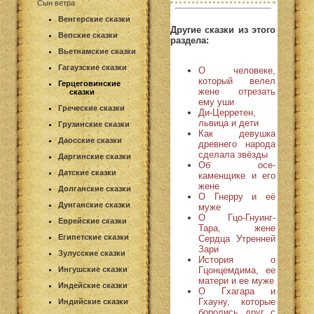
Сын ветра
Венгерские сказки
Другие сказки из этого
Вепские сказки
раздела:
Вьетнамские сказки
Гагаузские сказки
О человеке,
который велел
Герцеговинские
жене отрезать
сказки
ему уши
Греческие сказки
Ди-Церретен,
львица и дети
Грузинские сказки
Как девушка
Даосские сказки
древнего народа
сделала звёзды
Даргинские сказки
Об осе-
Датские сказки
каменщике и его
жене
Долганские сказки
О Гнерру и её
Дунганские сказки
муже
О Гцо-Гнуинг-
Еврейские сказки
Тара, жене
Египетские сказки
Сердца Утренней
Зари
Зулусские сказки
История о
Гцонцемдима, ее
Ингушские сказки
матери и ее муже
Индейские сказки
О Гхагара и
Гхауну, которые
Индийские сказки
боролись друг с