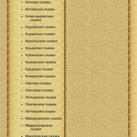
Кетские сказки
Китайские сказки
Коми-зырянские
сказки
Корейские сказки
Корякские сказки
Креольские сказки
Крымские сказки
Кубинские сказки
Кумыкские сказки
Курдские сказки
Кхмерские сказки
Лакские сказки
Лаосские сказки
Латышские сказки
Лезгинские сказки
Литовские сказки
Мавриканские сказки
Мадагаскарские
сказки
Македонские сказки