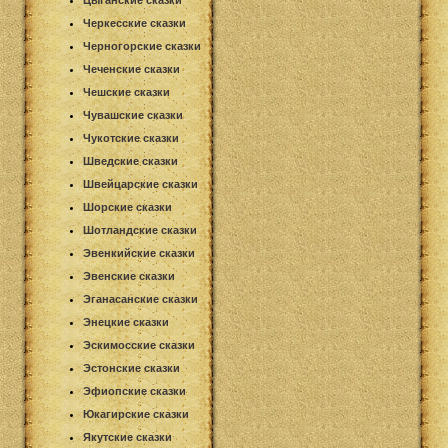
Цыганские сказки
Черкесские сказки
Черногорские сказки
Чеченские сказки
Чешские сказки
Чувашские сказки
Чукотские сказки
Шведские сказки
Швейцарские сказки
Шорские сказки
Шотландские сказки
Эвенкийские сказки
Эвенские сказки
Эганасанские сказки
Энецкие сказки
Эскимосские сказки
Эстонские сказки
Эфиопские сказки
Юкагирские сказки
Якутские сказки