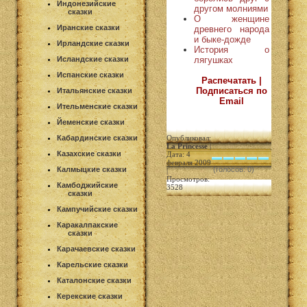
Индонезийские
другом молниями
сказки
О женщине
Иранские сказки
древнего народа
и быке-дожде
Ирландские сказки
История о
лягушках
Исландские сказки
Испанские сказки
Распечатать |
Подписаться по
Итальянские сказки
Email
Ительменские сказки
Йеменские сказки
Кабардинские сказки
Опубликовал:
La Princesse
|
Казахские сказки
Дата: 4
февраля 2009
Калмыцкие сказки
(голосов: 0)
|
Просмотров:
Камбоджийские
3528
сказки
Кампучийские сказки
Каракалпакские
сказки
Карачаевские сказки
Карельские сказки
Каталонские сказки
Керекские сказки