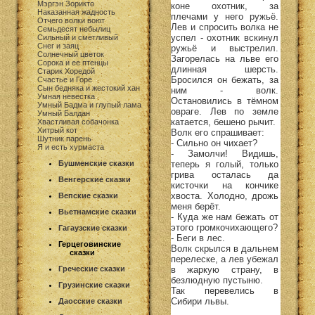
Мэргэн Зорикто
коне охотник, за
Наказанная жадность
плечами у него ружьё.
Отчего волки воют
Лев и спросить волка не
Семьдесят небылиц
успел - охотник вскинул
Сильный и сметливый
Снег и заяц
ружьё и выстрелил.
Солнечный цветок
Загорелась на льве его
Сорока и ее птенцы
длинная шерсть.
Старик Хоредой
Бросился он бежать, за
Счастье и Горе
Сын бедняка и жестокий хан
ним - волк.
Умная невестка
Остановились в тёмном
Умный Бадма и глупый лама
овраге. Лев по земле
Умный Балдан
катается, бешено рычит.
Хвастливая собачонка
Хитрый кот
Волк его спрашивает:
Шутник парень
- Сильно он чихает?
Я и есть хурмаста
- Замолчи! Видишь,
теперь я голый, только
Бушменские сказки
грива осталась да
Венгерские сказки
кисточки на кончике
хвоста. Холодно, дрожь
Вепские сказки
меня берёт.
Вьетнамские сказки
- Куда же нам бежать от
этого громкочихающего?
Гагаузские сказки
- Беги в лес.
Герцеговинские
Волк скрылся в дальнем
сказки
перелеске, а лев убежал
в жаркую страну, в
Греческие сказки
безлюдную пустыню.
Грузинские сказки
Так перевелись в
Сибири львы.
Даосские сказки