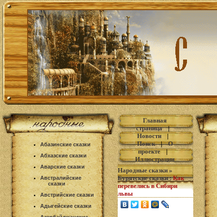
Главная
страница
|
Новости
|
Поиск
|
О
Абазинские сказки
проекте
|
Абхазские сказки
Иллюстрации
Аварские сказки
Народные сказки
»
Бурятские сказки
:
Как
Австралийские
сказки
перевелись в Сибири
львы
Австрийские сказки
Адыгейские сказки