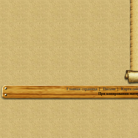
Главная страница
|
Письмо
|
Карта сай
При копировании мате