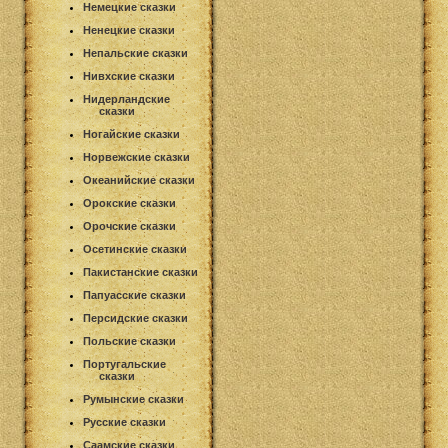
Немецкие сказки
Ненецкие сказки
Непальские сказки
Нивхские сказки
Нидерландские
сказки
Ногайские сказки
Норвежские сказки
Океанийские сказки
Орокские сказки
Орочские сказки
Осетинские сказки
Пакистанские сказки
Папуасские сказки
Персидские сказки
Польские сказки
Португальские
сказки
Румынские сказки
Русские сказки
Саамские сказки