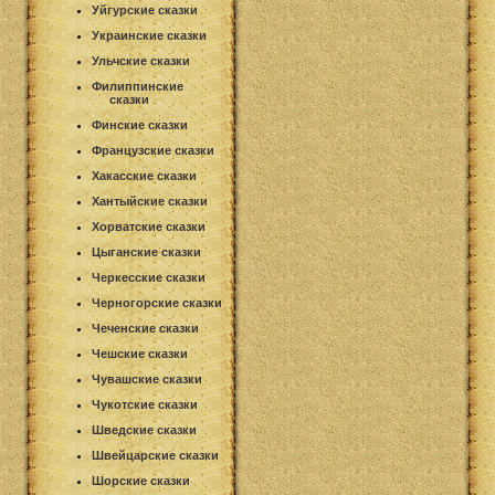
Уйгурские сказки
Украинские сказки
Ульчские сказки
Филиппинские
сказки
Финские сказки
Французские сказки
Хакасские сказки
Хантыйские сказки
Хорватские сказки
Цыганские сказки
Черкесские сказки
Черногорские сказки
Чеченские сказки
Чешские сказки
Чувашские сказки
Чукотские сказки
Шведские сказки
Швейцарские сказки
Шорские сказки