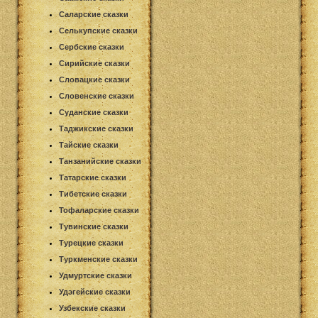
Саларские сказки
Селькупские сказки
Сербские сказки
Сирийские сказки
Словацкие сказки
Словенские сказки
Суданские сказки
Таджикские сказки
Тайские сказки
Танзанийские сказки
Татарские сказки
Тибетские сказки
Тофаларские сказки
Тувинские сказки
Турецкие сказки
Туркменские сказки
Удмуртские сказки
Удэгейские сказки
Узбекские сказки