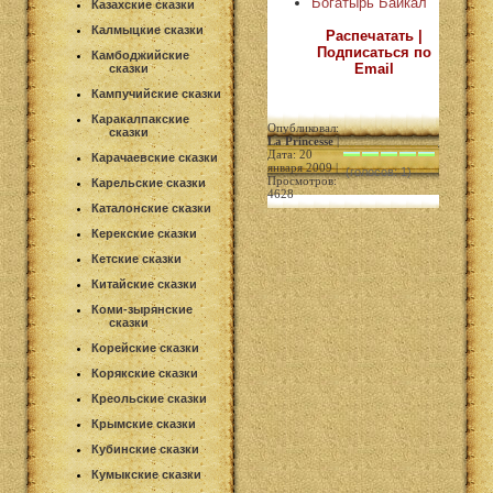
Богатырь Байкал
Казахские сказки
Калмыцкие сказки
Распечатать |
Подписаться по
Камбоджийские
Email
сказки
Кампучийские сказки
Каракалпакские
Опубликовал:
сказки
La Princesse
|
Дата: 20
Карачаевские сказки
января 2009 |
(голосов: 1)
Просмотров:
Карельские сказки
4628
Каталонские сказки
Керекские сказки
Кетские сказки
Китайские сказки
Коми-зырянские
сказки
Корейские сказки
Корякские сказки
Креольские сказки
Крымские сказки
Кубинские сказки
Кумыкские сказки