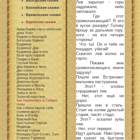
Болгарские сказки
Лев зарычал - горы
задрожали, небо
Боснийские сказки
заплакало.
Бразильские сказки
- Где этот
громкочихающий? Я его
Бурятские сказки
в куски разорву! Голову
Аржа Боржи-хан и небесная
брошу за дальнюю гору,
дева Ухин
ноги - на все четыре
Бедняк и бохолдой
чтороны!
Богатырь Байкал
- Что ты! Он и тебя не
Будамшу
Будамшу Даа
пощадит, убегай!
Будамшу Даа и поп
Схватил лев волка за
Волк-простофиля
горло:
Галдан и Баир
- Покажи мне
Глупый богач
Два барана и лиса
громкочихающего, иначе
Две сумки
задушу!
Девица Хонхинур
Пошли они. Встречают
Девица Шурэлдэхэн
мальчика пастушонка.
Девочка-луна
Девушка и Месяц
- Этот? - злобно
Женщина и Лиса
спрашивает лев.
Зима и лето
- Нет, этот ещё не
Золотой перстень
дорос.
Как перевелись в Сибири
львы
Пришли они в степь.
Как собака нашла себе
Стоит на холме дряхлый
хозяина-друга
старик, пасёт стадо.
Конь и Изюбр
- Этот? - оскалил зубы
Красный бык
Крестьянин Тархас
лев.
Медведь
- Нет, этот перерос.
Меткая стрела
Идут дальше. Навстречу
Молодец Гуун Сээжэ, Сын
им скачет на быстром
Старика Таряаши