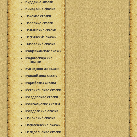
Курдские сказки
Кхмерские сказки
Лакские сказки
Лаосские сказки
Латышские сказки
Лезгинские сказки
Литовские сказки
Мавриканские сказки
Мадагаскарские
сказки
Македонские сказки
Мансийские сказки
Марийские сказки
Мексиканские сказки
Молдавские сказки
Монгольские сказки
Мордовские сказки
Нанайские сказки
Нганасанские сказки
Негидальские сказки