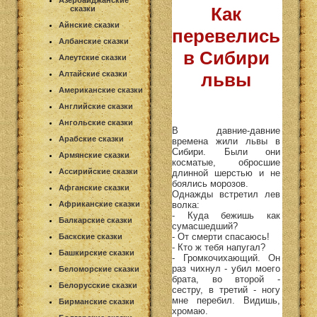
Азербайджанские
Как
сказки
Айнские сказки
перевелись
Албанские сказки
в Сибири
Алеутские сказки
Алтайские сказки
львы
Американские сказки
Английские сказки
Ангольские сказки
В давние-давние
Арабские сказки
времена жили львы в
Сибири. Были они
Армянские сказки
косматые, обросшие
Ассирийские сказки
длинной шерстью и не
боялись морозов.
Афганские сказки
Однажды встретил лев
волка:
Африканские сказки
- Куда бежишь как
Балкарские сказки
сумасшедший?
- От смерти спасаюсь!
Баскские сказки
- Кто ж тебя напугал?
Башкирские сказки
- Громкочихающий. Он
раз чихнул - убил моего
Беломорские сказки
брата, во второй -
Белорусские сказки
сестру, в третий - ногу
мне перебил. Видишь,
Бирманские сказки
хромаю.