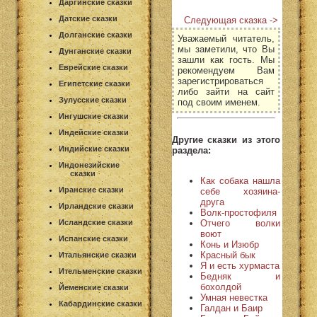
Даргинские сказки
Датские сказки
Следующая сказка ->
Долганские сказки
Уважаемый читатель,
мы заметили, что Вы
Дунганские сказки
зашли как гость. Мы
Еврейские сказки
рекомендуем Вам
зарегистрироваться
Египетские сказки
либо зайти на сайт
Зулусские сказки
под своим именем.
Ингушские сказки
Индейские сказки
Другие сказки из этого
Индийские сказки
раздела:
Индонезийские
сказки
Как собака нашла
Иранские сказки
себе хозяина-
друга
Ирландские сказки
Волк-простофиля
Отчего волки
Исландские сказки
воют
Испанские сказки
Конь и Изюбр
Красный бык
Итальянские сказки
Я и есть хурмаста
Ительменские сказки
Бедняк и
бохолдой
Йеменские сказки
Умная невестка
Кабардинские сказки
Галдан и Баир