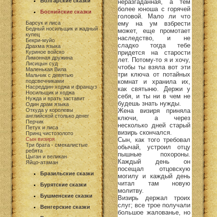
Болгарские сказки
неразгаданная, а тем
более юноша с горячей
Боснийские сказки
головой. Мало ли что
ему на ум взбрести
Барсук и лиса
Бедный носильщик и жадный
может, еще промотает
купец
наследство, и не
Бекри-муйо
сладко тогда тебе
Драхма языка
придется на старости
Куриное войско
Лимонная дружина
лет. Потому-то я и хочу,
Лисицын суд
чтобы ты взяла вот эти
Маленькая Вила
три ключа от потайных
Мальчик с девятью
комнат и хранила их,
подсвечниками
Насреддин-ходжа и француз
как святыню. Держи у
Носильщик и ходжа
себя, и ты ни в чем не
Нужда и врать заставит
будешь знать нужды.
Один драм языка
Жена визиря приняла
Откуда у королевы
английской столько денег
ключи, а через
Перчик
несколько дней старый
Петух и лиса
визирь скончался.
Принц чистозолото
Сын, как того требовал
Сын визиря
Три брата - смекалистые
обычай, устроил отцу
ребята
пышные похороны.
Цыган и великан
Каждый день он
Яйцо-атаман
посещал отцовскую
Бразильские сказки
могилу и каждый день
читал там новую
Бурятские сказки
молитву.
Бушменские сказки
Визирь держал троих
слуг; все трое получали
Венгерские сказки
большое жалованье, но