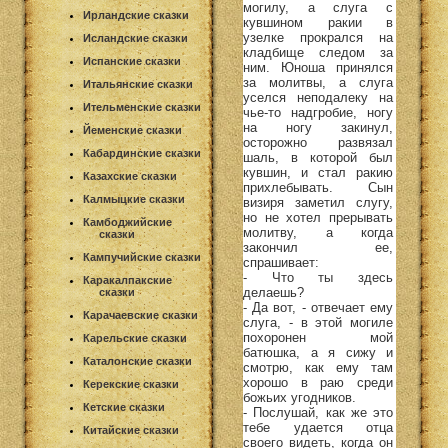
могилу, а слуга с
Ирландские сказки
кувшином ракии в
узелке прокрался на
Исландские сказки
кладбище следом за
Испанские сказки
ним. Юноша принялся
за молитвы, а слуга
Итальянские сказки
уселся неподалеку на
Ительменские сказки
чье-то надгробие, ногу
на ногу закинул,
Йеменские сказки
осторожно развязал
Кабардинские сказки
шаль, в которой был
кувшин, и стал ракию
Казахские сказки
прихлебывать. Сын
Калмыцкие сказки
визиря заметил слугу,
но не хотел прерывать
Камбоджийские
молитву, а когда
сказки
закончил ее,
Кампучийские сказки
спрашивает:
- Что ты здесь
Каракалпакские
делаешь?
сказки
- Да вот, - отвечает ему
Карачаевские сказки
слуга, - в этой могиле
похоронен мой
Карельские сказки
батюшка, а я сижу и
Каталонские сказки
смотрю, как ему там
хорошо в раю среди
Керекские сказки
божьих угодников.
Кетские сказки
- Послушай, как же это
тебе удается отца
Китайские сказки
своего видеть, когда он