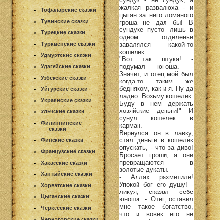
сундук - не сундук, а
жалкая развалюха - и
Тофаларские сказки
цыган за него ломаного
Тувинские сказки
гроша не дал бы! В
сундуке пусто; лишь в
Турецкие сказки
одном отделенье
завалялся какой-то
Туркменские сказки
кошелек.
Удмуртские сказки
"Вот так штука! -
подумал юноша. -
Удэгейские сказки
Значит, и отец мой был
Узбекские сказки
когда-то таким же
бедняком, как и я. Ну да
Уйгурские сказки
ладно. Возьму кошелек.
Украинские сказки
Буду в нем держать
хозяйские деньги!" И
Ульчские сказки
сунул кошелек в
Филиппинские
карман.
сказки
Вернулся он в лавку,
стал деньги в кошелек
Финские сказки
опускать, - что за диво!
Французские сказки
Бросает гроши, а они
превращаются в
Хакасские сказки
золотые дукаты.
Хантыйские сказки
- Аллах рахметиле!
Упокой бог его душу! -
Хорватские сказки
ликуя, сказал себе
Цыганские сказки
юноша. - Отец оставил
мне такое богатство,
Черкесские сказки
что и вовек его не
Черногорские сказки