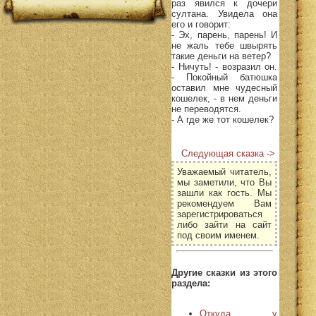
раз явился к дочери
султана. Увидела она
его и говорит:
- Эх, парень, парень! И
не жаль тебе швырять
такие деньги на ветер?
- Ничуть! - возразил он.
- Покойный батюшка
оставил мне чудесный
кошелек, - в нем деньги
не переводятся.
- А где же тот кошелек?
Следующая сказка ->
Уважаемый читатель,
мы заметили, что Вы
зашли как гость. Мы
рекомендуем Вам
зарегистрироваться
либо зайти на сайт
под своим именем.
Другие сказки из этого
раздела:
Откуда у