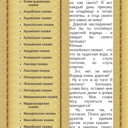
Коми-зырянские
на том свете? Я вот
сказки
каждый день прихожу
на кладбище и читаю
Корейские сказки
молитвы, а отца своего
Корякские сказки
все равно не вижу!
- Дорогой наследничек!
Креольские сказки
Вот бы ты отхлебнул
Крымские сказки
чудесной водицы - и
увидал бы своего
Кубинские сказки
батюшку!
Кумыкские сказки
Юноша
полюбопытствовал, что
Курдские сказки
это за чудесная вода, и
Кхмерские сказки
попросил у слуги
глоточек, но слуга
Лакские сказки
ответил:
Лаосские сказки
- Э-э, нет, не могу!
Водица очень дорогая!
Латышские сказки
- Ну и что ж из того! Я
заплачу! Батюшка,
Лезгинские сказки
слава богу, оставил мне
Литовские сказки
довольно денег и добра
всякого. Мне, слава
Мавриканские сказки
богу, скупиться не
Мадагаскарские
приходится!
сказки
- Ну, коли так, я
Македонские сказки
согласен. Плати десять
дукатов и единым
Мансийские сказки
духом осуши кувшин -
вот и увидишь своего
Марийские сказки