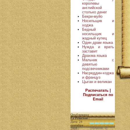
королевы
английской
столько денег
Бекри-муйо
Носильщик и
ходжа
Бедный
носильщик и
жадный купец
Один драм языка
Нужда и врать
заставит
Драхма языка
Мальчик с
девятью
подсвечниками
Насреддин-ходжа
и француз
Цыган и великан
Распечатать |
Подписаться по
Email
Опубликовал:
La Princesse
|
Дата: 24
сентября
(голосов: 0)
2008 |