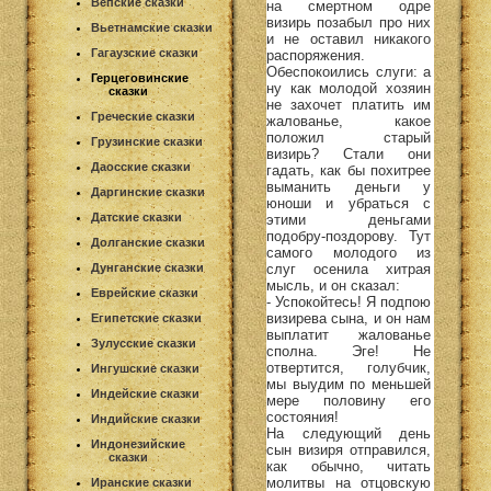
Вепские сказки
на смертном одре
визирь позабыл про них
Вьетнамские сказки
и не оставил никакого
Гагаузские сказки
распоряжения.
Обеспокоились слуги: а
Герцеговинские
ну как молодой хозяин
сказки
не захочет платить им
Греческие сказки
жалованье, какое
положил старый
Грузинские сказки
визирь? Стали они
Даосские сказки
гадать, как бы похитрее
выманить деньги у
Даргинские сказки
юноши и убраться с
Датские сказки
этими деньгами
подобру-поздорову. Тут
Долганские сказки
самого молодого из
слуг осенила хитрая
Дунганские сказки
мысль, и он сказал:
Еврейские сказки
- Успокойтесь! Я подпою
визирева сына, и он нам
Египетские сказки
выплатит жалованье
Зулусские сказки
сполна. Эге! Не
отвертится, голубчик,
Ингушские сказки
мы выудим по меньшей
Индейские сказки
мере половину его
состояния!
Индийские сказки
На следующий день
Индонезийские
сын визиря отправился,
сказки
как обычно, читать
молитвы на отцовскую
Иранские сказки