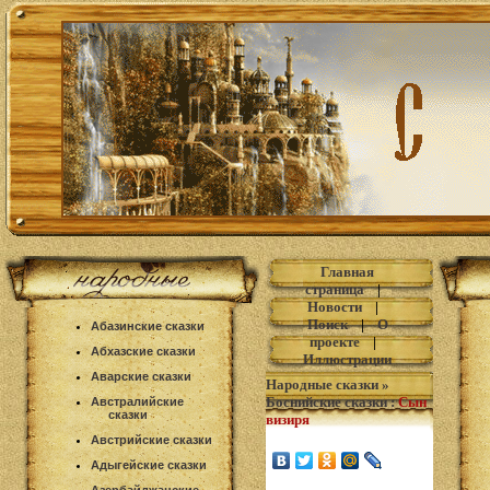
Главная
страница
|
Новости
|
Поиск
|
О
Абазинские сказки
проекте
|
Абхазские сказки
Иллюстрации
Аварские сказки
Народные сказки
»
Боснийские сказки
:
Сын
Австралийские
сказки
визиря
Австрийские сказки
Адыгейские сказки