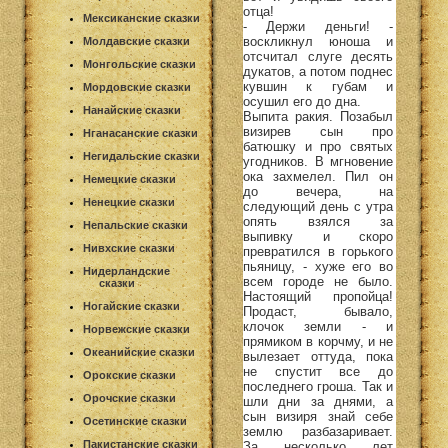
отца!
Мексиканские сказки
- Держи деньги! -
воскликнул юноша и
Молдавские сказки
отсчитал слуге десять
Монгольские сказки
дукатов, а потом поднес
кувшин к губам и
Мордовские сказки
осушил его до дна.
Нанайские сказки
Выпита ракия. Позабыл
визирев сын про
Нганасанские сказки
батюшку и про святых
Негидальские сказки
угодников. В мгновение
ока захмелел. Пил он
Немецкие сказки
до вечера, на
Ненецкие сказки
следующий день с утра
опять взялся за
Непальские сказки
выпивку и скоро
Нивхские сказки
превратился в горького
пьяницу, - хуже его во
Нидерландские
всем городе не было.
сказки
Настоящий пропойца!
Ногайские сказки
Продаст, бывало,
клочок земли - и
Норвежские сказки
прямиком в корчму, и не
Океанийские сказки
вылезает оттуда, пока
не спустит все до
Орокские сказки
последнего гроша. Так и
Орочские сказки
шли дни за днями, а
сын визиря знай себе
Осетинские сказки
землю разбазаривает.
Пакистанские сказки
За несколько лет