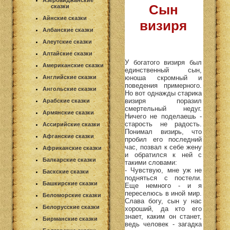
Азербайджанские
Сын
сказки
Айнские сказки
визиря
Албанские сказки
Алеутские сказки
Алтайские сказки
У богатого визиря был
Американские сказки
единственный сын,
юноша скромный и
Английские сказки
поведения примерного.
Ангольские сказки
Но вот однажды старика
визиря поразил
Арабские сказки
смертельный недуг.
Армянские сказки
Ничего не поделаешь -
старость не радость.
Ассирийские сказки
Понимал визирь, что
Афганские сказки
пробил его последний
час, позвал к себе жену
Африканские сказки
и обратился к ней с
Балкарские сказки
такими словами:
- Чувствую, мне уж не
Баскские сказки
подняться с постели.
Башкирские сказки
Еще немного - и я
переселюсь в иной мир.
Беломорские сказки
Слава богу, сын у нас
Белорусские сказки
хороший, да кто его
знает, каким он станет,
Бирманские сказки
ведь человек - загадка