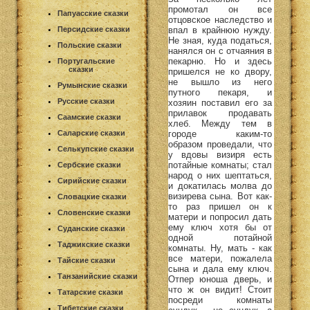
промотал он все
Папуасские сказки
отцовское наследство и
впал в крайнюю нужду.
Персидские сказки
Не зная, куда податься,
Польские сказки
нанялся он с отчаяния в
пекарню. Но и здесь
Португальские
сказки
пришелся не ко двору,
не вышло из него
Румынские сказки
путного пекаря, и
Русские сказки
хозяин поставил его за
прилавок продавать
Саамские сказки
хлеб. Между тем в
городе каким-то
Саларские сказки
образом проведали, что
Селькупские сказки
у вдовы визиря есть
потайные комнаты; стал
Сербские сказки
народ о них шептаться,
Сирийские сказки
и докатилась молва до
визирева сына. Вот как-
Словацкие сказки
то раз пришел он к
Словенские сказки
матери и попросил дать
ему ключ хотя бы от
Суданские сказки
одной потайной
Таджикские сказки
комнаты. Ну, мать - как
все матери, пожалела
Тайские сказки
сына и дала ему ключ.
Танзанийские сказки
Отпер юноша дверь, и
что ж он видит! Стоит
Татарские сказки
посреди комнаты
Тибетские сказки