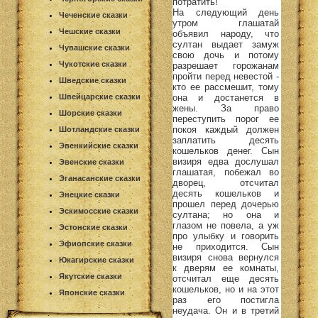
потратить!
На следующий день
Чеченские сказки
утром глашатай
Чешские сказки
объявил народу, что
султан выдает замуж
Чувашские сказки
свою дочь и потому
Чукотские сказки
разрешает горожанам
пройти перед невестой -
Шведские сказки
кто ее рассмешит, тому
она и достанется в
Швейцарские сказки
жены. За право
Шорские сказки
переступить порог ее
покоя каждый должен
Шотландские сказки
заплатить десять
Эвенкийские сказки
кошельков денег. Сын
визиря едва дослушал
Эвенские сказки
глашатая, побежал во
Эганасанские сказки
дворец, отсчитал
десять кошельков и
Энецкие сказки
прошел перед дочерью
Эскимосские сказки
султана; но она и
глазом не повела, а уж
Эстонские сказки
про улыбку и говорить
Эфиопские сказки
не приходится. Сын
визиря снова вернулся
Юкагирские сказки
к дверям ее комнаты,
Якутские сказки
отсчитал еще десять
кошельков, но и на этот
Японские сказки
раз его постигла
неудача. Он и в третий