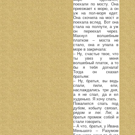
поехали по мосту. Она
приезжает к морю, а он
уж на пол-моря едет.
Она скочила на мост и
поехала вслед. Вот она
стала на полпути, а уж
он переехал через.
Махнул волшебным
платком – моста не
стало, она и упала в
море в закричала:
– Ну, счастье твое, что
ты увез у меня
волшебный платок, а то
бы я тебя догнала!
Тогда он сказал
братьям:
– Ну, братья, вы ведь
спали, пили, ели,
наслаждались три дня,
а я не спал, да и ел
худенько. Я хочу спать.
Повалился спать под
дубом, кобылу связал,
рядом и лег. Лег, а
братья промеж собой и
стали говорить:
– А что, братья, у Ивана
Меньшого – Разумом