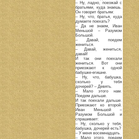
– Ну, ладно, поезжай с
братьями, куда знаешь.
Он говорит братьям:
– Ну, что, братья, куда
думаете поехать?
– Да не знаем, Иван
Меньшой – Разумом
Большой.
– Давай, поедем
жениться.
– Давай, жениться,
давай!
И так они поехали
жениться. Вот они
приезжают к одной
бабушке-егишне.
– Ну, что, бабушка,
сколько у тебя
дочерей? – Девять.
– Мало этого нам.
Поедем дальше.
И так поехали дальше.
Приезжают ко второй.
Иван Меньшой –
Разумом Большой и
спрашивает:
– Ну, сколько у тебя,
бабушка, дочерей есть?
– У меня восемнадцать.
– Мало этого, поедем