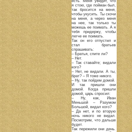
есть. Mеня увидит, что
я стою, где пойман был,
так бросится на меня,
чтобы укусить. Ты скочи
на меня, а через меня
на нее, так только ты
можешь ее поимать. А я
тебя придержу, чтобы
легче ее поимать.
Так он его отпустил и
стал братьев
спрашивать:
– Братья, спите ли?
– Нет.
– Так ставайте; видали
кого?
– Нет, не видали. А ты,
брат? – Я тоже никого.
– Ну, так пойдем домой.
И так пришли они
домой. Когда пришли
домой, царь спросил:
– Ну, как, Иван
Меньшой – Разумом
Большой, видал кого?
– Да нет, и по вторую
ночь никого не видал.
Посмотрим, что дальше
будет.
Так пережили они день.