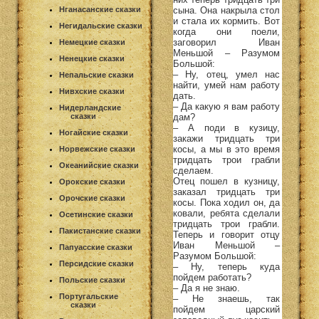
сына. Она накрыла стол
Нганасанские сказки
и стала их кормить. Вот
Негидальские сказки
когда они поели,
заговорил Иван
Немецкие сказки
Меньшой – Разумом
Ненецкие сказки
Большой:
– Ну, отец, умел нас
Непальские сказки
найти, умей нам работу
Нивхские сказки
дать.
– Да какую я вам работу
Нидерландские
дам?
сказки
– А поди в кузицу,
Ногайские сказки
закажи тридцать три
косы, а мы в это время
Норвежские сказки
тридцать трои грабли
Океанийские сказки
сделаем.
Отец пошел в кузницу,
Орокские сказки
заказал тридцать три
Орочские сказки
косы. Пока ходил он, да
ковали, ребята сделали
Осетинские сказки
тридцать трои грабли.
Пакистанские сказки
Теперь и говорит отцу
Иван Меньшой –
Папуасские сказки
Разумом Большой:
Персидские сказки
– Ну, теперь куда
пойдем работать?
Польские сказки
– Да я не знаю.
Португальские
– Не знаешь, так
сказки
пойдем царский