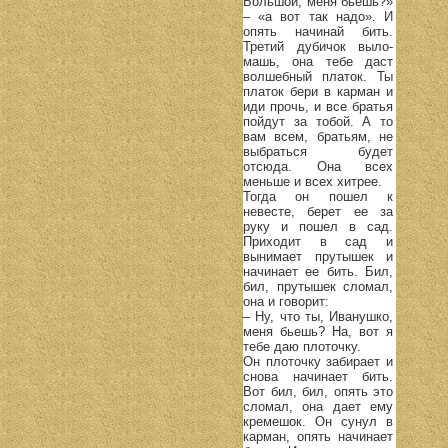
Большой, меня бьешь?»
– «а вот так надо». И
опять начинай бить.
Третий дубичок выло-
машь, она тебе даст
волшебный платок. Ты
платок бери в карман и
иди прочь, и все братья
пойдут за тобой. А то
вам всем, братьям, не
выбраться будет
отсюда. Она всех
меньше и всех хитрее.
Тогда он пошел к
невесте, берет ее за
руку и пошел в сад.
Приходит в сад и
вынимает прутышек и
начинает ее бить. Бил,
бил, прутышек сломал,
она и говорит:
– Ну, что ты, Иванушко,
меня бьешь? На, вот я
тебе даю плоточку.
Он плоточку забирает и
снова начинает бить.
Вот бил, бил, опять это
сломал, она дает ему
кремешок. Он сунул в
карман, опять начинает