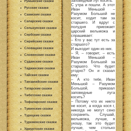
заповедный луг косить.
Румынские сказки
С утра и пошли. А этот
Русские сказки
Иван Меньшой –
Разумом Большой не
Саамские сказки
косит, ходит там за
Саларские сказки
старшего. И вдруг с
полудня приезжает
Селькупские сказки
царский вельможа и
Сербские сказки
спрашивает:
– Кто у вас тут есть за
Сирийские сказки
старшого?
Словацкие сказки
И выходит один из них.
– Я, – говорит, – есть
Словенские сказки
Иван Меньшой –
Разумом Большой за
Суданские сказки
старшого. Что будет
Таджикские сказки
угодно? Он и сказал
ему:
Тайские сказки
– А кто тебе, Иван
Танзанийские сказки
Меньшой – Разумом
Большой, приказал
Татарские сказки
заповедные луга
Тибетские сказки
косить?
– Потому что их никто
Тофаларские сказки
не косит, а когда кося г,
Тувинские сказки
никогда не могут сено
сохранить. Слушай,
Турецкие сказки
вельможа, лучше, я
Туркменские сказки
укошу, так это будет
лучше, чем столько
Удмуртские сказки