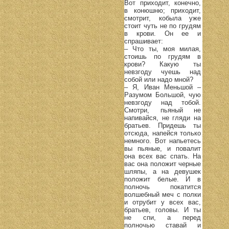
Вот приходит, конечно,
в конюшню; приходит,
смотрит, кобыла уже
стоит чуть не по грудям
в крови. Он ее и
спрашивает:
– Что ты, моя милая,
стоишь по грудям в
крови? Какую ты
невзгоду чуешь над
собой или надо мной?
– Я, Иван Меньшой –
Разумом Большой, чую
невзгоду над тобой.
Смотри, пьяный не
напивайся, не гляди на
братьев. Придешь ты
отсюда, напейся только
немного. Вот напьетесь
вы пьяные, и повалит
она всех вас спать. На
вас она положит черные
шляпы, а на девушек
положит белые. И в
полночь покатится
волшебный меч с полки
и отрубит у всех вас,
братьев, головы. И ты
не спи, а перед
полночью ставай и