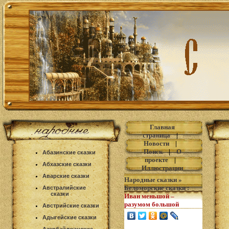
Главная
страница
|
Новости
|
Поиск
|
О
Абазинские сказки
проекте
|
Абхазские сказки
Иллюстрации
Аварские сказки
Народные сказки
»
Беломорские сказки
:
Австралийские
сказки
Иван меньшой –
разумом большой
Австрийские сказки
Адыгейские сказки