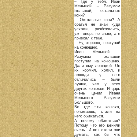
– Где у тебя, Иван
Меньшой – Разумом
Большой, остальные
кони?
– Остальные кони? А
братья не знай куда
уехали, разбежались,
уж теперь не знаю, а я
приехал к тебе.
– Ну, хорошо, поступай
на конюшню.
Иван Меньшой –
Разумом Большой
поступил на конюшню.
Дали ему лошадей. Он
их кормил, холил, и
лошади у него
отличались – были
лучше, чем у всех
других конюхов. И царь
очень ценил Ивана
Меньшого – Разумом
Большого.
Во где эти конюха,
понимаешь, стали на
него обижаться.
А почему обижаться?
Потому что его ценили
очень. И вот стали они
думать, как бы что