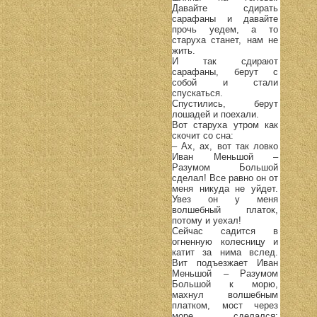
Давайте сдирать
сарафаны и давайте
прочь уедем, а то
старуха станет, нам не
жить.
И так сдирают
сарафаны, берут с
собой и стали
спускаться.
Спустились, берут
лошадей и поехали.
Вот старуха утром как
скочит со сна:
– Ах, ах, вот так ловко
Иван Меньшой –
Разумом Большой
сделал! Все равно он от
меня никуда не уйдет.
Увез он у меня
волшебный платок,
потому и уехал!
Сейчас садится в
огненную колесницу и
катит за нима вслед.
Вит подъезжает Иван
Меньшой – Разумом
Большой к морю,
махнул волшебным
платком, мост через
море сделался;