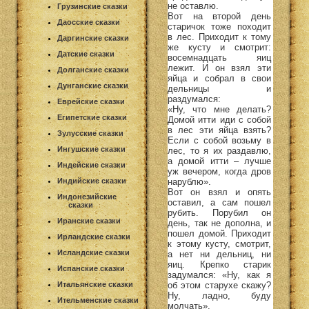
не оставлю.
Грузинские сказки
Вот на второй день
Даосские сказки
старичок тоже походит
в лес. Приходит к тому
Даргинские сказки
же кусту и смотрит:
Датские сказки
восемнадцать яиц
лежит. И он взял эти
Долганские сказки
яйца и собрал в свои
Дунганские сказки
дельницы и
раздумался:
Еврейские сказки
«Ну, что мне делать?
Египетские сказки
Домой итти иди с собой
в лес эти яйца взять?
Зулусские сказки
Если с собой возьму в
Ингушские сказки
лес, то я их раздавлю,
а домой итти – лучше
Индейские сказки
уж вечером, когда дров
нарублю».
Индийские сказки
Вот он взял и опять
Индонезийские
оставил, а сам пошел
сказки
рубить. Порубил он
Иранские сказки
день, так не дополна, и
пошел домой. Приходит
Ирландские сказки
к этому кусту, смотрит,
Исландские сказки
а нет ни дельниц, ни
яиц. Крепко старик
Испанские сказки
задумался: «Ну, как я
об этом старухе скажу?
Итальянские сказки
Ну, ладно, буду
Ительменские сказки
молчать».