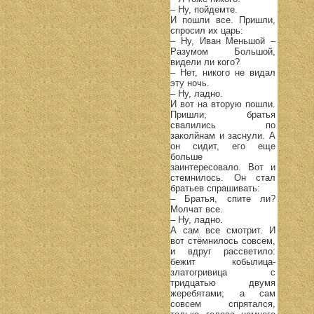
– Ну, пойдемте.
И пошли все. Пришли,
спросил их царь:
– Ну, Иван Меньшой –
Разумом Большой,
видели ли кого?
– Нет, никого не видал
эту ночь.
– Ну, ладно.
И вот на вторую пошли.
Пришли; братья
свалились по
заколйнам и заснули. А
он сидит, его еще
больше
заинтересовало. Вот и
стемнилось. Он стал
братьев спрашивать:
– Братья, спите ли?
Молчат все.
– Ну, ладно.
А сам все смотрит. И
вот стёмнилось совсем,
и вдруг рассветило:
бежит кобылица-
златогривица с
тридцатью двумя
жеребятами; а сам
совсем спрятался,