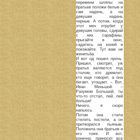
перемени шляпы: на
братьев положи белые и
сам надень, а на
девушек надень
черные. А потом, когда
этот меч отрубит у
девушек головы, сдирай
с них сарафаны,
прыгайте в окно,
садитесь на коней и
поезжайте. Тут вам не
женитьба.
И вот од пошел прочь.
Пришел, смотрит, уж
братья валяются под
столом, кто дремлет,
кто еще говорит, а она
бегает, угощает. – Вот,
Иван Меньшой –
Разумом Большой, ты
что-то отстал, пей, пей
больше!
Ничего, я скоро
напьюсь.
Потом она стала
стелить постели, а он
притворился пьяным.
Положила она братьев и
его тоже. И вот,
конечно, приносит все