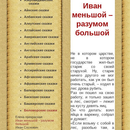
Азербайджанские
Иван
сказки
Айнские сказки
меньшой –
Албанские сказки
разумом
Алеутские сказки
Алтайские сказки
большой
Американские сказки
Английские сказки
Ангольские сказки
Не в котором царстве,
Арабские сказки
не в котором
государстве жил-был
Армянские сказки
старик со своей
Ассирийские сказки
старухой. Ну, старик
ничего другого не мог
Афганские сказки
работать, как уж он был
очень старый, – ходил в
Африканские сказки
лес дрова рубить.
Балкарские сказки
Раз он пошел на свою
работу, и только зашел
Баскские сказки
в лес, смотрит – лежит
Башкирские сказки
на кусту девять яиц.
Он что делать: взял
Беломорские сказки
яйца в варежку, собрал
Елена прекрасная
и думает:
Иван меньшой – разумом
«Если возьму с собой в
большой
лес, разобью там, а
Иван Соснович