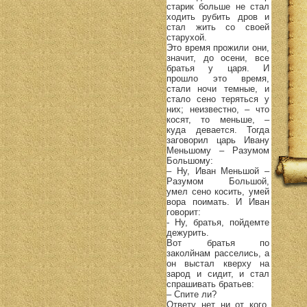
старик больше не стал
ходить рубить дров и
стал жить со своей
старухой.
Это время прожили они,
значит, до осени, все
братья у царя. И
прошло это время,
стали ночи темные, и
стало сено теряться у
них; неизвестно, – что
косят, то меньше, –
куда девается. Тогда
заговорил царь Ивану
Меньшому – Разумом
Большому:
– Ну, Иван Меньшой –
Разумом Большой,
умел сено косить, умей
вора поимать. И Иван
говорит:
- Ну, братья, пойдемте
дежурить.
Вот братья по
заколйнам расселись, а
он выстал кверху на
зарод и сидит, и стал
спрашивать братьев:
– Спите ли?
Ответу нет ни от кого.