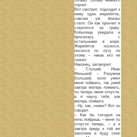
только голова немного
торчит.
Вот смотрит, подходит к
нему один жеребяток,
совсем уж близко
стало. Он как прыгнет и
схватился за гриву.
Кобылица увидала и
бросилась с
остальными в море.
Жеребяток носился,
носился по лугу по
этому – никак его не
скинет.
Наконец, заговорил:
– Слушай, Иван
Меньшой – Разумом
Большой, коли умел
меня поймать, так умей
завтра матерь поимать,
ты теперь меня отпусти,
а я научу тебя, как
матерь поимать.
– Ну, как, скажи? Вот он
говорит:
– Как бы сегодня на
ночь пойдешь – меня ты
отпусти теперь, – а я
завтра приду к той же
заколине и буду сено