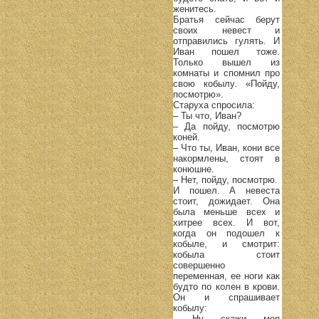
женитесь.
Братья сейчас берут
своих невест и
отправились гулять. И
Иван пошел тоже.
Только вышел из
комнаты и спомнил про
свою кобылу. «Пойду,
посмотрю».
Старуха спросила:
– Ты что, Иван?
– Да пойду, посмотрю
коней.
– Что ты, Иван, кони все
накормлены, стоят в
конюшне.
– Нет, пойду, посмотрю.
И пошел. А невеста
стоит, дожидает. Она
была меньше всех и
хитрее всех. И вот,
когда он подошел к
кобыле, и смотрит:
кобыла стоит
совершенно
переменная, ее ноги как
будто по колен в крови.
Он и спрашивает
кобылу:
– Ну, скажи, моя