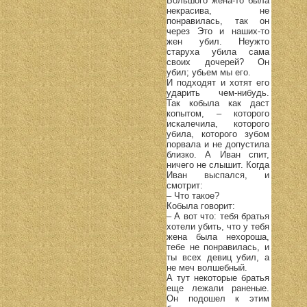
Большого жена-то была
некрасива, не
понравилась, так он
через Это и наших-то
жен убил. Неужто
старуха убила сама
своих дочерей? Он
убил; убьем мы его.
И подходят и хотят его
ударить чем-нибудь.
Так кобыла как даст
копытом, – которого
искалечила, которого
убила, которого зубом
порвала и не допустила
близко. А Иван спит,
ничего не слышит. Когда
Иван выспался, и
смотрит:
– Что такое?
Кобыла говорит:
– А вот что: тебя братья
хотели убить, что у тебя
жена была нехороша,
тебе не понравилась, и
ты всех девиц убил, а
не меч волшебный.
А тут некоторые братья
еще лежали раненые.
Он подошел к этим