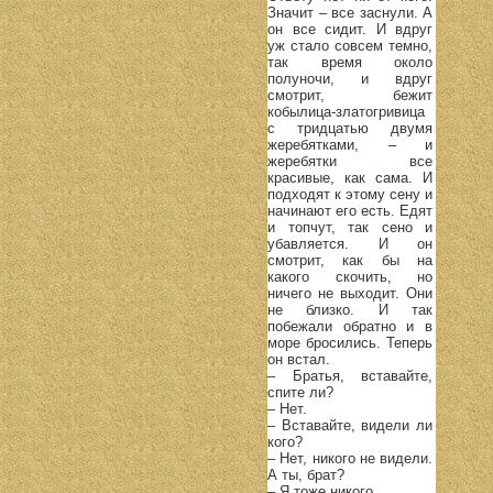
Значит – все заснули. А
он все сидит. И вдруг
уж стало совсем темно,
так время около
полуночи, и вдруг
смотрит, бежит
кобылица-златогривица
с тридцатью двумя
жеребятками, – и
жеребятки все
красивые, как сама. И
подходят к этому сену и
начинают его есть. Едят
и топчут, так сено и
убавляется. И он
смотрит, как бы на
какого скочить, но
ничего не выходит. Они
не близко. И так
побежали обратно и в
море бросились. Теперь
он встал.
– Братья, вставайте,
спите ли?
– Нет.
– Вставайте, видели ли
кого?
– Нет, никого не видели.
А ты, брат?
– Я тоже никого.