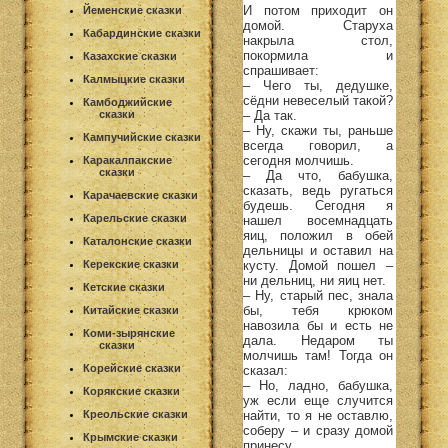
И потом приходит он
Йеменские сказки
домой. Старуха
Кабардинские сказки
накрыла стол,
покормила и
Казахские сказки
спрашивает:
Калмыцкие сказки
– Чего ты, дедушке,
сёдни невеселый такой?
Камбоджийские
– Да так.
сказки
– Ну, скажи ты, раньше
Кампучийские сказки
всегда говорил, а
сегодня молчишь.
Каракалпакские
сказки
– Да что, бабушка,
сказать, ведь ругаться
Карачаевские сказки
будешь. Сегодня я
Карельские сказки
нашел восемнадцать
яиц, положил в обей
Каталонские сказки
дельницы и оставил на
кусту. Домой пошел –
Керекские сказки
ни дельниц, ни яиц нет.
Кетские сказки
– Ну, старый пес, знала
бы, тебя крюком
Китайские сказки
навозила бы и есть не
Коми-зырянские
дала. Недаром ты
сказки
молчишь там! Тогда он
Корейские сказки
сказал:
– Но, ладно, бабушка,
Корякские сказки
уж если еще случится
найти, то я не оставлю,
Креольские сказки
соберу – и сразу домой
Крымские сказки
принесу.