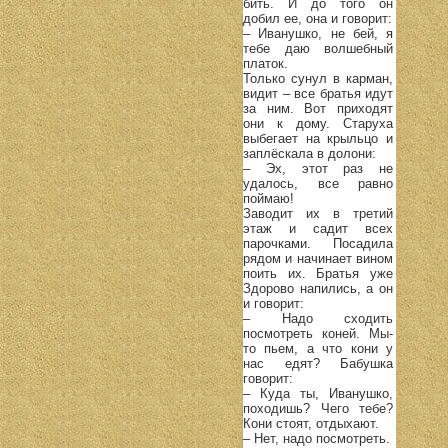
бить. И до того он
добил ее, она и говорит:
– Иванушко, не бей, я
тебе даю волшебный
платок.
Только сунул в карман,
видит – все братья идут
за ним. Вот приходят
они к дому. Старуха
выбегает на крыльцо и
заплёскала в долони:
– Эх, этот раз не
удалось, все равно
поймаю!
Заводит их в третий
этаж и садит всех
парочками. Посадила
рядом и начинает вином
поить их. Братья уже
Здорово напились, а он
и говорит:
– Надо сходить
посмотреть коней. Мы-
то пьем, а что кони у
нас едят? Бабушка
говорит:
– Куда ты, Иванушко,
походишь? Чего тебе?
Кони стоят, отдыхают.
– Нет, надо посмотреть.