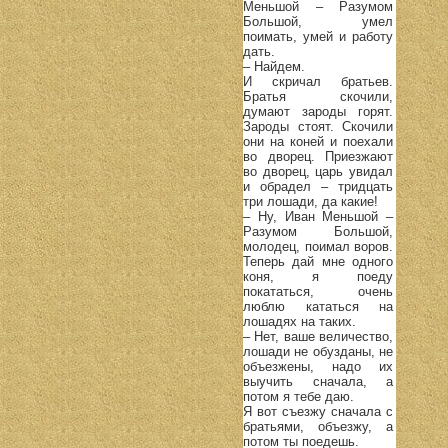
Меньшой – Разумом
Большой, умел
поимать, умей и работу
дать.
– Найдем.
И скричал братьев.
Братья скочили,
думают зароды горят.
Зароды стоят. Скочили
они на коней и поехали
во дворец. Приезжают
во дворец, царь увидал
и обрадел – тридцать
три лошади, да какие!
– Ну, Иван Меньшой –
Разумом Большой,
молодец, поимал воров.
Теперь дай мне одного
коня, я поеду
покататься, очень
люблю кататься на
лошадях на таких.
– Нет, ваше величество,
лошади не обузданы, не
объезжены, надо их
выучить сначала, а
потом я тебе даю.
Я вот съезжу сначала с
братьями, объезжу, а
потом ты поедешь.