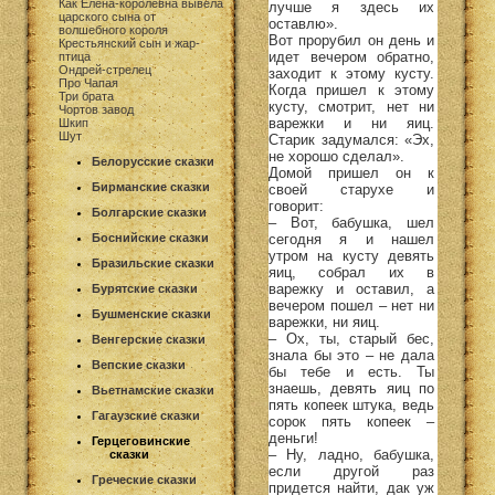
Как Елена-королевна вывела
лучше я здесь их
царского сына от
оставлю».
волшебного короля
Вот прорубил он день и
Крестьянский сын и жар-
идет вечером обратно,
птица
Ондрей-стрелец
заходит к этому кусту.
Про Чапая
Когда пришел к этому
Три брата
кусту, смотрит, нет ни
Чортов завод
варежки и ни яиц.
Шкип
Шут
Старик задумался: «Эх,
не хорошо сделал».
Белорусские сказки
Домой пришел он к
Бирманские сказки
своей старухе и
говорит:
Болгарские сказки
– Вот, бабушка, шел
сегодня я и нашел
Боснийские сказки
утром на кусту девять
Бразильские сказки
яиц, собрал их в
варежку и оставил, а
Бурятские сказки
вечером пошел – нет ни
Бушменские сказки
варежки, ни яиц.
– Ох, ты, старый бес,
Венгерские сказки
знала бы это – не дала
Вепские сказки
бы тебе и есть. Ты
знаешь, девять яиц по
Вьетнамские сказки
пять копеек штука, ведь
Гагаузские сказки
сорок пять копеек –
деньги!
Герцеговинские
– Ну, ладно, бабушка,
сказки
если другой раз
Греческие сказки
придется найти, дак уж