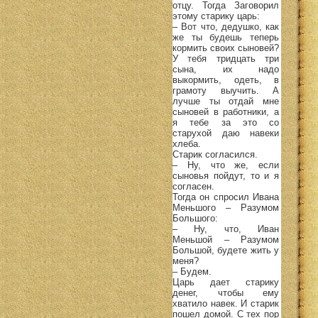
отцу. Тогда Заговорил
этому старику царь:
– Вот что, дедушко, как
же ты будешь теперь
кормить своих сыновей?
У тебя тридцать три
сына, их надо
выкормить, одеть, в
грамоту выучить. А
лучше ты отдай мне
сыновей в работники, а
я тебе за это со
старухой даю навеки
хлеба.
Старик согласился.
– Ну, что же, если
сыновья пойдут, то и я
согласен.
Тогда он спросил Ивана
Меньшого – Разумом
Большого:
– Ну, что, Иван
Меньшой – Разумом
Большой, будете жить у
меня?
– Будем.
Царь дает старику
денег, чтобы ему
хватило навек. И старик
пошел домой. С тех пор