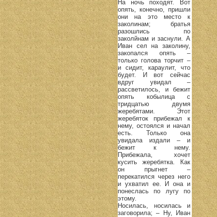
На ночь походят. Вот
опять, конечно, пришли
они на это место к
заколинам; братья
разошлись по
заколйнам и заснули. А
Иван сел на заколину,
закопался опять –
только голова торчит –
и сидит, караулит, что
будет. И вот сейчас
вдруг увидал –
рассветилось, и бежит
опять кобылица с
тридцатью двумя
жеребятами. Этот
жеребяток прибежал к
нему, остоялся и начал
есть. Только она
увидала издали – и
бежит к нему.
Прибежала, хочет
кусить жеребятка. Как
он прыгнет –
перекатился через него
и ухватил ее. И она и
понеслась по лугу по
этому.
Носилась, носилась и
заговорила; – Ну, Иван