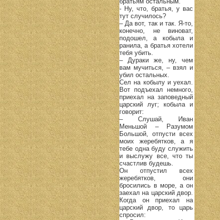
братьям остальным.
- Ну, что, братья, у вас
тут случилось?
– Да вот, так и так. Я-то,
конечно, не виноват,
подошел, а кобыла и
ранила, а братья хотели
тебя убить.
– Дураки же, ну, чем
вам мучиться, – взял и
убил остальных.
Сел на кобылу и уехал.
Вот подъехал немного,
приехал на заповедный
царский луг; кобыла и
говорит:
– Слушай, Иван
Меньшой – Разумом
Большой, отпусти всех
моих жеребятков, а я
тебе одна буду служить
и выслужу все, что ты
счастлив будешь.
Он отпустил всех
жеребятков, они
бросились в море, а он
заехал на царский двор.
Когда он приехал на
царский двор, то царь
спросил: