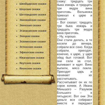
скажу: тридцать три
Швейцарские сказки
быка изжарь и тридцать
три ведра вина
Шорские сказки
приготовь. Вельможа
Шотландские сказки
приехал к царю и
сказал:
Эвенкийские сказки
– Вот сказал: тридцать
Эвенские сказки
три быка изжарь и
тридцать три ведра
Эганасанские сказки
вина приготовь.
– Ну, хорошо.
Энецкие сказки
Они стали делать, а те
Эскимосские сказки
косили до вечера,
собрали все сено. Когда
Эстонские сказки
собрали, приходят,
Эфиопские сказки
конечно, к царю, у царя
обед был готовой. Вот
Юкагирские сказки
они сели за стол,
Якутские сказки
выпивают и едят. Вино
выпили, мясо поели.
Японские сказки
Приходит царь и
начинает их
рассчитывать.
Рассчитывает он их по
сорок копеек. А Ивана
Меньшого – Разумом
Большого – в
пятьдесят. Вот они Эти
деньги все собирают
вместе и передают