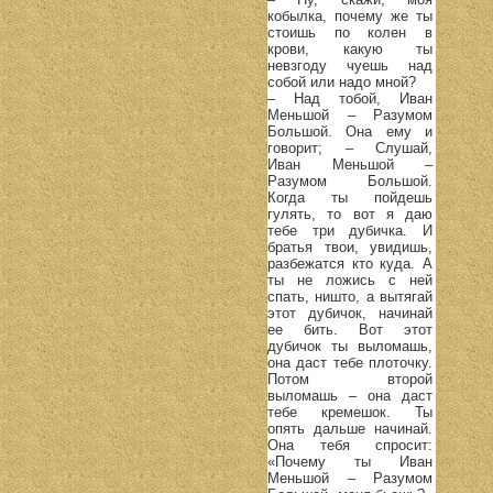
кобылка, почему же ты
стоишь по колен в
крови, какую ты
невзгоду чуешь над
собой или надо мной?
– Над тобой, Иван
Меньшой – Разумом
Большой. Она ему и
говорит; – Слушай,
Иван Меньшой –
Разумом Большой.
Когда ты пойдешь
гулять, то вот я даю
тебе три дубичка. И
братья твои, увидишь,
разбежатся кто куда. А
ты не ложись с ней
спать, ништо, а вытягай
этот дубичок, начинай
ее бить. Вот этот
дубичок ты выломашь,
она даст тебе плоточку.
Потом второй
выломашь – она даст
тебе кремешок. Ты
опять дальше начинай.
Она тебя спросит:
«Почему ты Иван
Меньшой – Разумом