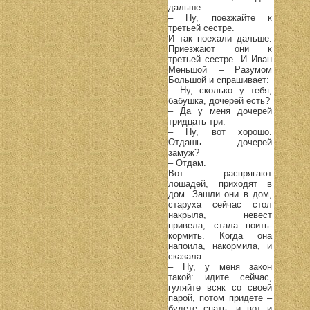
дальше.
– Ну, поезжайте к
третьей сестре.
И так поехали дальше.
Приезжают они к
третьей сестре. И Иван
Меньшой – Разумом
Большой и спрашивает:
– Ну, сколько у тебя,
бабушка, дочерей есть?
– Да у меня дочерей
тридцать три.
– Ну, вот хорошо.
Отдашь дочерей
замуж?
– Отдам.
Вот распрягают
лошадей, приходят в
дом. Зашли они в дом,
старуха сейчас стол
накрыла, невест
привела, стала поить-
кормить. Когда она
напоила, накормила, и
сказала:
– Ну, у меня закон
такой: идите сейчас,
гуляйте всяк со своей
парой, потом придете –
будете спать, и вот и