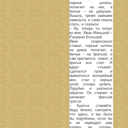
черные шляпы,
полагает на них, а
белые – на девушек.
Вышла, тремя замками
замкнула, и сама пошла
спать, и сказала:
– Ну, теперь ты попал
ко мне, Иван Меньшой –
Разумом Большой.
Иван скорехонько
ставал, черные шляпы
на девок полагает, а
белые – на братьев, и
сам притаился, лежит, а
братья все спят. И
вдруг слышит:
сделался гром и
прикатился волшебный
меч, стал у черных
шляп головы рубить.
Порубил и укатился
обратно. Он ставает и
начинает братьев
трясти:
– Братья, ставайте,
беда близко, смотрите,
что здесь, и мы были
бы порублены, если бы
я не переодел вам
шляпы на головы.