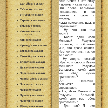
сена гибнет. Я это вижу
Удэгейские сказки
и потому и стал косить.
Эти слова вельможе
Узбекские сказки
понравились, и он
Уйгурские сказки
поехал к царю с
ответом.
Украинские сказки
Когда приезжает, царь и
спрашивает:
Ульчские сказки
– Ну, что, кто там
Филиппинские
косит?
сказки
– Косит один Иван
Финские сказки
Меньшой – Разумом
Большой, и обсказал
Французские сказки
мне, что трава сохнет.
Хакасские сказки
Чем ее портить, так он
ее скосит.
Хантыйские сказки
– Ну, ладно, поезжай
обратно и спроси Ивана
Хорватские сказки
Меньшого – Разумом
Цыганские сказки
Большого, какой для
них обед нужно
Черкесские сказки
приготовить?
Черногорские сказки
Вот приезжает
вельможа и
Чеченские сказки
спрашивает:
Чешские сказки
– Ну, Иван Меньшой –
Разумом Большой,
Чувашские сказки
какой для вас обед
Чукотские сказки
приготовить?
– Для нас? Я тебе
Шведские сказки