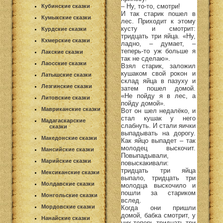
– Ну, то-то, смотри!
Кубинские сказки
И так старик пошел в
Кумыкские сказки
лес. Приходит к этому
кусту и смотрит:
Курдские сказки
тридцать три яйца. «Ну,
Кхмерские сказки
ладно, – думает, –
теперь-то уж больше я
Лакские сказки
так не сделаю».
Лаосские сказки
Взял старик, заложил
кушаком свой рокон и
Латышские сказки
склад яйца в пазуху и
Лезгинские сказки
затем пошел домой.
«Не пойду я в лес, а
Литовские сказки
пойду домой».
Мавриканские сказки
Вот он шел недалёко, и
стал кушак у него
Мадагаскарские
слабнуть. И стали яички
сказки
выпадывать на дорогу.
Македонские сказки
Как яйцо выпадет – так
молодец выскочит.
Мансийские сказки
Повыпадывали,
Марийские сказки
повыскакивали:
тридцать три яйца
Мексиканские сказки
выпало, тридцать три
Молдавские сказки
молодца выскочило и
пошли за стариком
Монгольские сказки
вслед.
Мордовские сказки
Когда они пришли
домой, бабка смотрит, у
Нанайские сказки
них теперь тридцать три