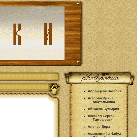
Абрамцева Наталья
Агапова Ирина
Анатольевна
Айшаева Зульфия
Аксаков Сергей
Тимофеевич
Алонсо Дора
Амирэджиби Чабуа