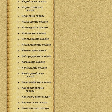
Индийские сказки
Индонезийские
сказки
Иранские сказки
Ирландские сказки
Исландские сказки
Испанские сказки
Итальянские сказки
Ительменские сказки
Йеменские сказки
Кабардинские сказки
Казахские сказки
Калмыцкие сказки
Камбоджийские
сказки
Кампучийские сказки
Каракалпакские
сказки
Карачаевские сказки
Карельские сказки
Каталонские сказки