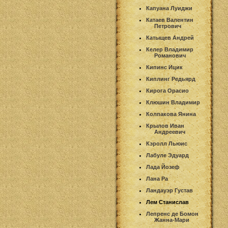
Капуана Луиджи
Катаев Валентин
Петрович
Катыщев Андрей
Келер Владимир
Романович
Кипинс Ицик
Киплинг Редьярд
Кирога Орасио
Клюшин Владимир
Колпакова Янина
Крылов Иван
Андреевич
Кэролл Льюис
Лабуле Эдуард
Лада Йозеф
Лана Ра
Ландауэр Густав
Лем Станислав
Лепренс де Бомон
Жанна-Мари