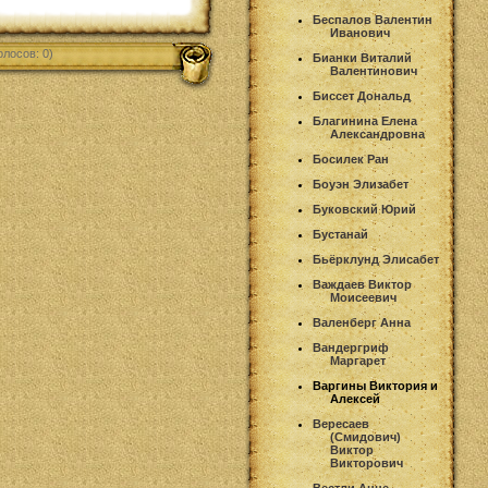
Беспалов Валентин
Иванович
олосов: 0)
Бианки Виталий
Валентинович
Биссет Дональд
Благинина Елена
Александровна
Босилек Ран
Боуэн Элизабет
Буковский Юрий
Бустанай
Бьёрклунд Элисабет
Важдаев Виктор
Моисеевич
Валенберг Анна
Вандергриф
Маргарет
Варгины Виктория и
Алексей
Вересаев
(Смидович)
Виктор
Викторович