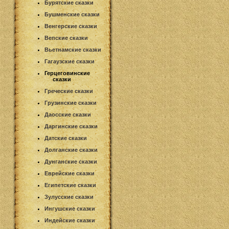
Бурятские сказки
Бушменские сказки
Венгерские сказки
Вепские сказки
Вьетнамские сказки
Гагаузские сказки
Герцеговинские
сказки
Греческие сказки
Грузинские сказки
Даосские сказки
Даргинские сказки
Датские сказки
Долганские сказки
Дунганские сказки
Еврейские сказки
Египетские сказки
Зулусские сказки
Ингушские сказки
Индейские сказки