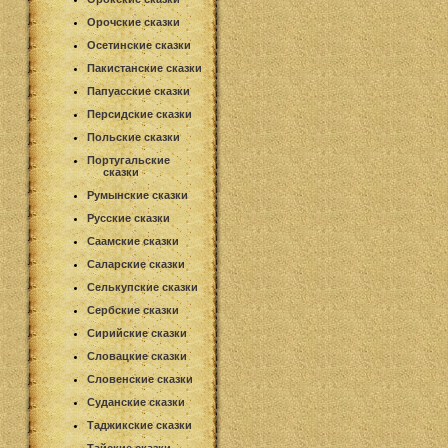
Орочские сказки
Осетинские сказки
Пакистанские сказки
Папуасские сказки
Персидские сказки
Польские сказки
Португальские
сказки
Румынские сказки
Русские сказки
Саамские сказки
Саларские сказки
Селькупские сказки
Сербские сказки
Сирийские сказки
Словацкие сказки
Словенские сказки
Суданские сказки
Таджикские сказки