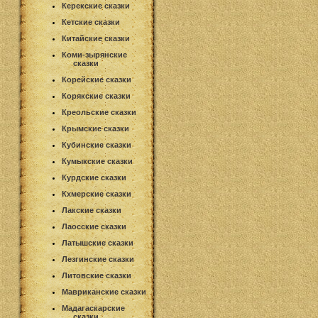
Керекские сказки
Кетские сказки
Китайские сказки
Коми-зырянские
сказки
Корейские сказки
Корякские сказки
Креольские сказки
Крымские сказки
Кубинские сказки
Кумыкские сказки
Курдские сказки
Кхмерские сказки
Лакские сказки
Лаосские сказки
Латышские сказки
Лезгинские сказки
Литовские сказки
Мавриканские сказки
Мадагаскарские
сказки