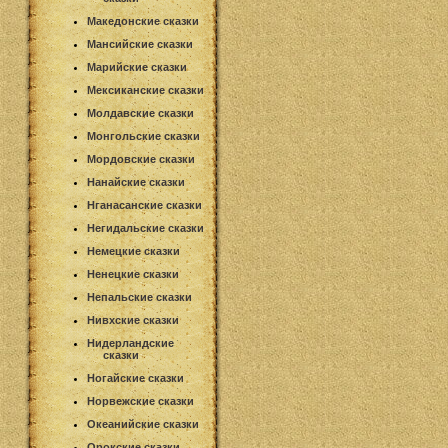
Македонские сказки
Мансийские сказки
Марийские сказки
Мексиканские сказки
Молдавские сказки
Монгольские сказки
Мордовские сказки
Нанайские сказки
Нганасанские сказки
Негидальские сказки
Немецкие сказки
Ненецкие сказки
Непальские сказки
Нивхские сказки
Нидерландские
сказки
Ногайские сказки
Норвежские сказки
Океанийские сказки
Орокские сказки