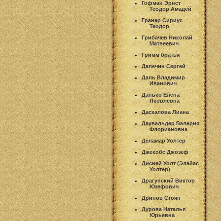
Гофман Эрнст
Теодор Амадей
Гранер Сириус
Теодор
Грибачев Николай
Матвеевич
Гримм братья
Далечин Сергей
Даль Владимир
Иванович
Данько Елена
Яковлевна
Даскалова Лиана
Даувальдер Валерия
Флориановна
Деламар Уолтер
Джекобс Джозеф
Дисней Уолт (Элайас
Уолтер)
Драгунский Виктор
Юзефович
Дринов Стоян
Дурова Наталья
Юрьевна