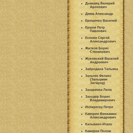
Дымшиц Валерий
Аронович
Дюма Александр
Ерошенко Василий
Ершов Петр
Павлович
Есенин Сергей
Александрович
Житков Борис
Степанович
Жуковский Василий
Андреевич
Забродина Тальяна
Зальтен Феликс
(Зальцман
Зигмунд)
Захариева Лила
Заходер Борис
Владимирович
Испиреску Петре
Каверин Вениамин
Александрович
Кальвино Итало
Камерон Полли