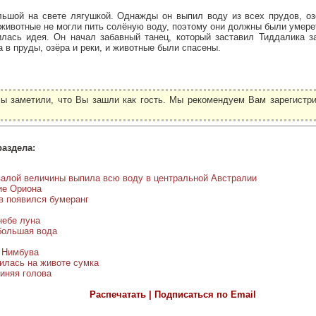
ьшой на свете лягушкой. Однажды он выпил воду из всех прудов, оз
 животные не могли пить солёную воду, поэтому они должны были умере
илась идея. Он начал забавный танец, который заставил Тиддалика за
 в пруды, озёра и реки, и животные были спасены.
ы заметили, что Вы зашли как гость. Мы рекомендуем Вам зарегистри
.
раздела:
валой величины выпила всю воду в центральной Австралии
ие Ориона
в появился бумеранг
небе луна
большая вода
с Нимбува
вилась на животе сумка
синяя голова
Распечатать | Подписаться по Email