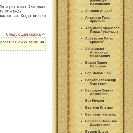
(Мзечабук)
Ираклиевич
ёр и рек мира. Осталась
ть от жажды.
Ангелов Андрей
смеяться. Когда его рот
Андерсен Ганс
Христиан
Арджилли Марчелло,
Парка Габриэлла
Следующая сказка ->
Асбьерсен Петер
роваться либо зайти на
Кристен
Афанасьев
Александр
Николаевич
Бажов Павел
Петрович
Бар-Яалом Эли
Барков Александр
Сергеевич
Баруздин Сергей
Алексеевич
Бах Ричард
Бергман Яльмар
Бергстедт Харальд
Берестов Валентин
Дмитриевич
Бесков Эльсе