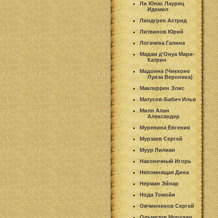
Ли Юнас Лауриц
Идемил
Линдгрен Астрид
Литвинов Юрий
Логачева Галина
Мадам д'Онуа Мари-
Катрин
Мадонна (Чикконе
Луиза Вероника)
Маклеррен Элис
Матусов-Бабич Илья
Милн Алан
Александер
Муренина Евгения
Мурзаев Сергей
Муур Лилиан
Наконечный Игорь
Непомнящая Дина
Нерман Эйнар
Нода Томойи
Овчинников Сергей
Ольмезов Мурадин