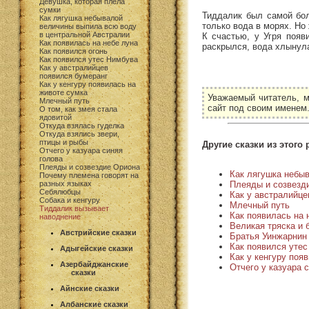
Девушка, которая плела
сумки
Тиддалик был самой бол
Как лягушка небывалой
только вода в морях. Но
величины выпила всю воду
в центральной Австралии
К счастью, у Угря появ
Как появилась на небе луна
раскрылся, вода хлынула
Как появился огонь
Как появился утес Нимбува
Как у австралийцев
появился бумеранг
Как у кенгуру появилась на
животе сумка
Уважаемый читатель, м
Млечный путь
сайт под своим именем
О том, как змея стала
ядовитой
Откуда взялась гуделка
Откуда взялись звери,
птицы и рыбы
Другие сказки из этого 
Отчего у казуара синяя
голова
Плеяды и созвездие Ориона
Как лягушка небы
Почему племена говорят на
Плеяды и созвезд
разных языках
Себялюбцы
Как у австралийце
Собака и кенгуру
Млечный путь
Тиддалик вызывает
Как появилась на 
наводнение
Великая тряска и 
Австрийские сказки
Братья Уинжарнин
Как появился уте
Адыгейские сказки
Как у кенгуру поя
Азербайджанские
Отчего у казуара 
сказки
Айнские сказки
Албанские сказки