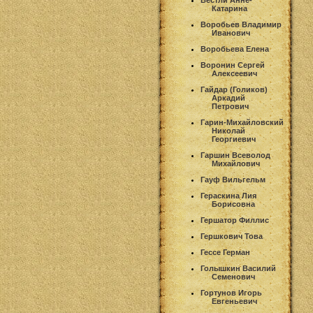
Вестли Анне-
Катарина
Воробьев Владимир
Иванович
Воробьева Елена
Воронин Сергей
Алексеевич
Гайдар (Голиков)
Аркадий
Петрович
Гарин-Михайловский
Николай
Георгиевич
Гаршин Всеволод
Михайлович
Гауф Вильгельм
Гераскина Лия
Борисовна
Гершатор Филлис
Гершкович Това
Гессе Герман
Голышкин Василий
Семенович
Гортунов Игорь
Евгеньевич