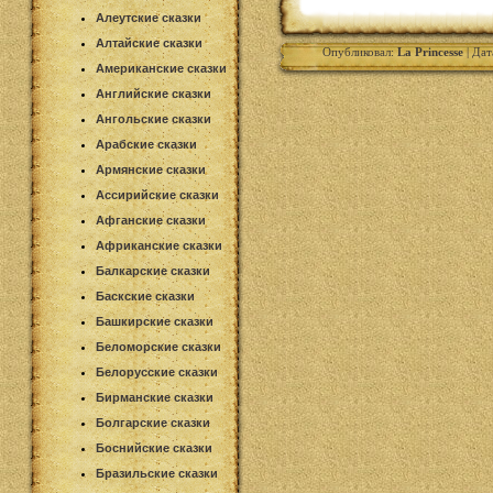
Алеутские сказки
Алтайские сказки
Опубликовал:
La Princesse
| Дат
Американские сказки
Английские сказки
Ангольские сказки
Арабские сказки
Армянские сказки
Ассирийские сказки
Афганские сказки
Африканские сказки
Балкарские сказки
Баскские сказки
Башкирские сказки
Беломорские сказки
Белорусские сказки
Бирманские сказки
Болгарские сказки
Боснийские сказки
Бразильские сказки