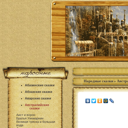
Народные сказки
»
Австр
Абазинские сказки
Абхазские сказки
Аварские сказки
Австралийские
сказки
Аист и ворон
Братья Уинжарнин
Великая тряска и большая
вода