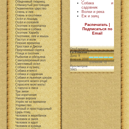
Обидчивый тиариец
Собака и
Обманутый ростовщик
садовник
Окаменелое царство
Волки и река
Олень и лев
Олень и охотники
Еж и заяц
Осёл и лошадь
Осёл и соловей
Распечатать |
Охотник и куропатка
Подписаться по
Охотник и собака
Охотник Харибу
Email
Охотники, лев и мышь
Пастух и волк
Плохие времена
Простаки и Джохи
Опубликовал:
Проученный скряга
La Princesse
|
Птица и охотник
Дата: 9
Рыболов и обезьяна
февраля 2009
Самоуверенный вол
(голосов: 0)
|
Сметливый осел
Просмотров:
Собака и кузнец
3965
Собака и мясо
Собака и садовник
Собаки и львиная шкура
Спросите моего отца!
Спросите мою мать!
Старуха и лиса
Три змеи
Три изречения
Умная ворона
Упрёк не ко времени
Упрямство
Хитрый и простодушный
Царь птиц
Человек и жеребенок
Человек и змея
Человек и идол
Человек и курица