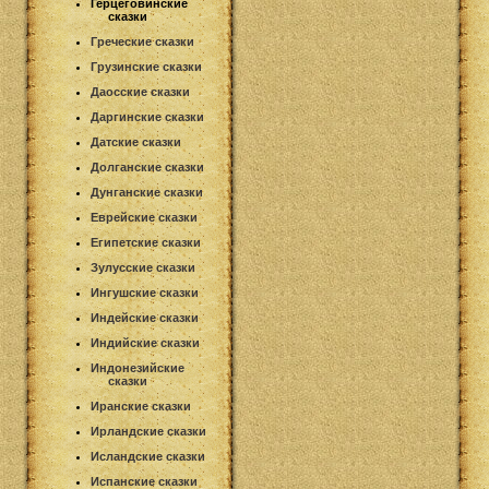
Герцеговинские
сказки
Греческие сказки
Грузинские сказки
Даосские сказки
Даргинские сказки
Датские сказки
Долганские сказки
Дунганские сказки
Еврейские сказки
Египетские сказки
Зулусские сказки
Ингушские сказки
Индейские сказки
Индийские сказки
Индонезийские
сказки
Иранские сказки
Ирландские сказки
Исландские сказки
Испанские сказки