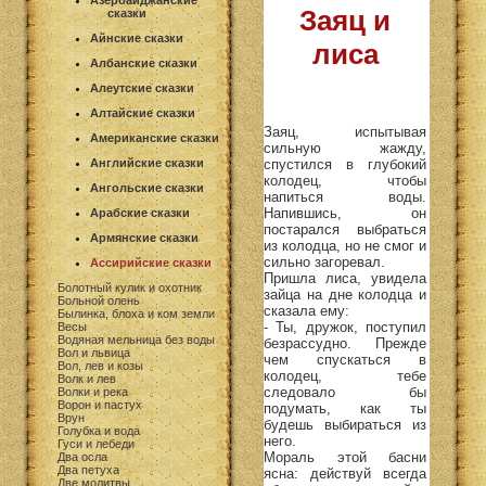
Азербайджанские
Заяц и
сказки
Айнские сказки
лиса
Албанские сказки
Алеутские сказки
Алтайские сказки
Заяц, испытывая
Американские сказки
сильную жажду,
спустился в глубокий
Английские сказки
колодец, чтобы
Ангольские сказки
напиться воды.
Напившись, он
Арабские сказки
постарался выбраться
Армянские сказки
из колодца, но не смог и
сильно загоревал.
Ассирийские сказки
Пришла лиса, увидела
Болотный кулик и охотник
зайца на дне колодца и
Больной олень
сказала ему:
Былинка, блоха и ком земли
- Ты, дружок, поступил
Весы
Водяная мельница без воды
безрассудно. Прежде
Вол и львица
чем спускаться в
Вол, лев и козы
колодец, тебе
Волк и лев
следовало бы
Волки и река
Ворон и пастух
подумать, как ты
Врун
будешь выбираться из
Голубка и вода
него.
Гуси и лебеди
Мораль этой басни
Два осла
Два петуха
ясна: действуй всегда
Две молитвы