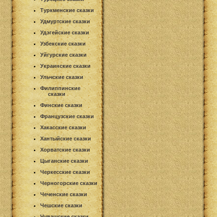
Туркменские сказки
Удмуртские сказки
Удэгейские сказки
Узбекские сказки
Уйгурские сказки
Украинские сказки
Ульчские сказки
Филиппинские
сказки
Финские сказки
Французские сказки
Хакасские сказки
Хантыйские сказки
Хорватские сказки
Цыганские сказки
Черкесские сказки
Черногорские сказки
Чеченские сказки
Чешские сказки
Чувашские сказки