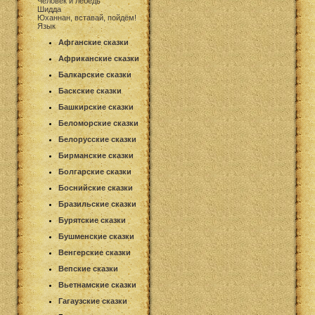
Человек и лебедь
Шидда
Юханнан, вставай, пойдём!
Язык
Афганские сказки
Африканские сказки
Балкарские сказки
Баскские сказки
Башкирские сказки
Беломорские сказки
Белорусские сказки
Бирманские сказки
Болгарские сказки
Боснийские сказки
Бразильские сказки
Бурятские сказки
Бушменские сказки
Венгерские сказки
Вепские сказки
Вьетнамские сказки
Гагаузские сказки