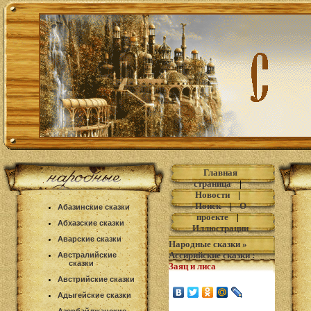
Главная
страница
|
Новости
|
Поиск
|
О
Абазинские сказки
проекте
|
Абхазские сказки
Иллюстрации
Аварские сказки
Народные сказки
»
Ассирийские сказки
:
Австралийские
сказки
Заяц и лиса
Австрийские сказки
Адыгейские сказки