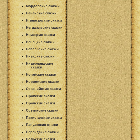
Мордовские сказки
Нанайские сказки
Нганасанские сказки
Негидальские сказки
Немецкие сказки
Ненецкие сказки
Непальские сказки
Нивхские сказки
Нидерландские
сказки
Ногайские сказки
Норвежские сказки
Океанийские сказки
Орокские сказки
Орочские сказки
Осетинские сказки
Пакистанские сказки
Папуасские сказки
Персидские сказки
Польские сказки