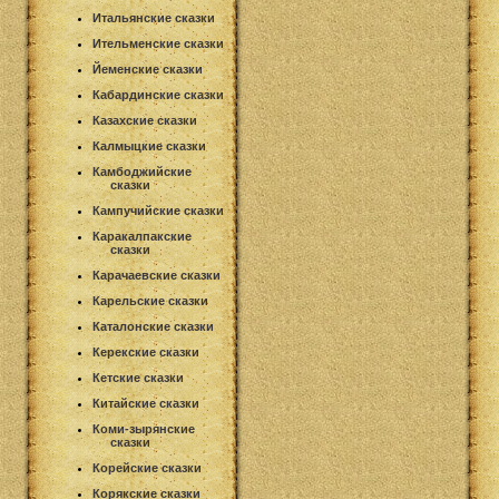
Итальянские сказки
Ительменские сказки
Йеменские сказки
Кабардинские сказки
Казахские сказки
Калмыцкие сказки
Камбоджийские
сказки
Кампучийские сказки
Каракалпакские
сказки
Карачаевские сказки
Карельские сказки
Каталонские сказки
Керекские сказки
Кетские сказки
Китайские сказки
Коми-зырянские
сказки
Корейские сказки
Корякские сказки