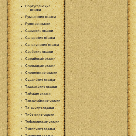
Португальские
сказки
Румынские сказки
Русские сказки
Саамские сказки
Саларские сказки
Селькупские сказки
Сербские сказки
Сирийские сказки
Словацкие сказки
Словенские сказки
Суданские сказки
Таджикские сказки
Тайские сказки
Танзанийские сказки
Татарские сказки
Тибетские сказки
Тофаларские сказки
Тувинские сказки
Турецкие сказки