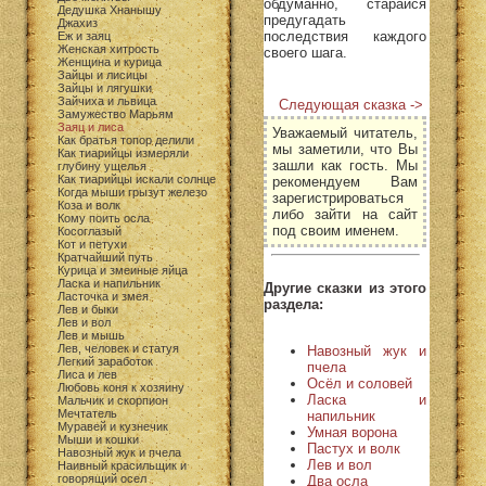
обдуманно, старайся
Дедушка Хнанышу
предугадать
Джахиз
последствия каждого
Еж и заяц
Женская хитрость
своего шага.
Женщина и курица
Зайцы и лисицы
Зайцы и лягушки
Зайчиха и львица
Следующая сказка ->
Замужество Марьям
Заяц и лиса
Уважаемый читатель,
Как братья топор делили
мы заметили, что Вы
Как тиарийцы измеряли
зашли как гость. Мы
глубину ущелья
Как тиарийцы искали солнце
рекомендуем Вам
Когда мыши грызут железо
зарегистрироваться
Коза и волк
либо зайти на сайт
Кому поить осла
под своим именем.
Косоглазый
Кот и петухи
Кратчайший путь
Курица и змеиные яйца
Ласка и напильник
Другие сказки из этого
Ласточка и змея
раздела:
Лев и быки
Лев и вол
Лев и мышь
Лев, человек и статуя
Навозный жук и
Легкий заработок
пчела
Лиса и лев
Осёл и соловей
Любовь коня к хозяину
Ласка и
Мальчик и скорпион
Мечтатель
напильник
Муравей и кузнечик
Умная ворона
Мыши и кошки
Пастух и волк
Навозный жук и пчела
Лев и вол
Наивный красильщик и
говорящий осел
Два осла