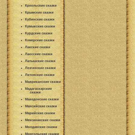
Креольские сказки
Крымские сказки
Кубинские сказки
Кумыкские сказки
Курдские сказки
Кхмерские сказки
Лакские сказки
Лаосские сказки
Латышские сказки
Лезгинские сказки
Литовские сказки
Мавриканские сказки
Мадагаскарские
сказки
Македонские сказки
Мансийские сказки
Марийские сказки
Мексиканские сказки
Молдавские сказки
Монгольские сказки