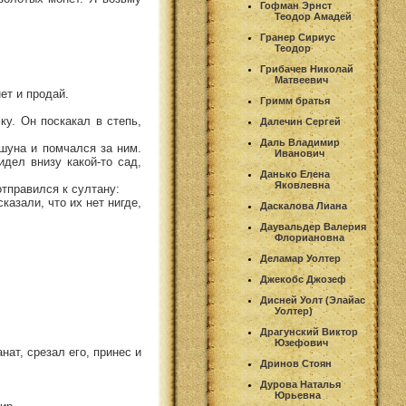
Гофман Эрнст
Теодор Амадей
Гранер Сириус
Теодор
Грибачев Николай
Матвеевич
ет и продай.
Гримм братья
ку. Он поскакал в степь,
Далечин Сергей
Даль Владимир
шуна и помчался за ним.
Иванович
дел внизу какой-то сад,
Данько Елена
Яковлевна
тправился к султану:
казали, что их нет нигде,
Даскалова Лиана
Даувальдер Валерия
Флориановна
Деламар Уолтер
Джекобс Джозеф
Дисней Уолт (Элайас
Уолтер)
Драгунский Виктор
Юзефович
ат, срезал его, принес и
Дринов Стоян
Дурова Наталья
Юрьевна