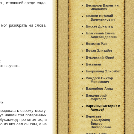
ц, стоявший среди сада,
Беспалов Валентин
Иванович
Бианки Виталий
Валентинович
мог разобрать ни слова.
Биссет Дональд
Благинина Елена
Александровна
Босилек Ран
Боуэн Элизабет
Буковский Юрий
.
Бустанай
ог выучить.
Бьёрклунд Элисабет
Важдаев Виктор
Моисеевич
Валенберг Анна
Вандергриф
Маргарет
ву.
Варгины Виктория и
Алексей
приросла к своему месту.
руг нашли три потерянных
Вересаев
 Мухаммед прочитал их, и
(Смидович)
 из них сел он сам, а на
Виктор
Викторович