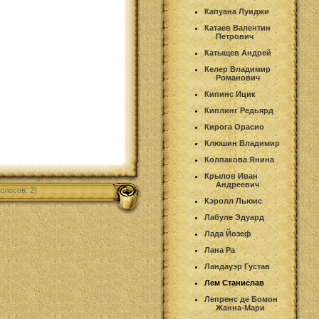
Капуана Луиджи
Катаев Валентин
Петрович
Катыщев Андрей
Келер Владимир
Романович
Кипинс Ицик
Киплинг Редьярд
Кирога Орасио
Клюшин Владимир
Колпакова Янина
Крылов Иван
Андреевич
олосов: 2)
Кэролл Льюис
Лабуле Эдуард
Лада Йозеф
Лана Ра
Ландауэр Густав
Лем Станислав
Лепренс де Бомон
Жанна-Мари