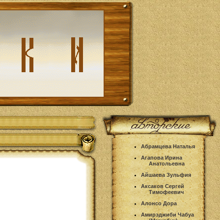
Абрамцева Наталья
Агапова Ирина
Анатольевна
Айшаева Зульфия
Аксаков Сергей
Тимофеевич
Алонсо Дора
Амирэджиби Чабуа