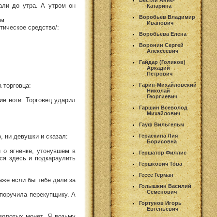
Вестли Анне-
али до утра. А утром он
Катарина
Воробьев Владимир
ем.
Иванович
тическое средство/:
Воробьева Елена
Воронин Сергей
Алексеевич
Гайдар (Голиков)
Аркадий
Петрович
 торговца:
Гарин-Михайловский
Николай
Георгиевич
ие ноги. Торговец ударил
Гаршин Всеволод
Михайлович
Гауф Вильгельм
, ни девушки и сказал:
Гераскина Лия
Борисовна
 о ягненке, утонувшем в
Гершатор Филлис
ься здесь и подкараулить
Гершкович Това
Гессе Герман
даже если бы тебе дали за
Голышкин Василий
Семенович
 поручила перекупщику. А
Гортунов Игорь
Евгеньевич
золотых монет. Я возьму