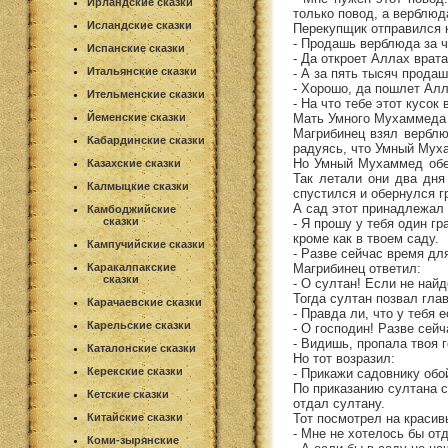
Ирландские сказки
только повод, а верблюд
Исландские сказки
Перекупщик отправился 
- Продашь верблюда за 
Испанские сказки
- Да откроет Аллах врата
Итальянские сказки
- А за пять тысяч продаш
- Хорошо, да пошлет Алл
Ительменские сказки
- На что тебе этот кусок
Мать Умного Мухаммеда о
Йеменские сказки
Магрибинец взял верблю
Кабардинские сказки
радуясь, что Умный Муха
Но Умный Мухаммед обер
Казахские сказки
Так летали они два дня
Калмыцкие сказки
спустился и обернулся г
А сад этот принадлежал 
Камбоджийские
сказки
- Я прошу у тебя один гр
кроме как в твоем саду.
Кампучийские сказки
- Разве сейчас время дл
Магрибинец ответил:
Каракалпакские
сказки
- О султан! Если не найд
Тогда султан позвал гла
Карачаевские сказки
- Правда ли, что у тебя 
Карельские сказки
- О господин! Разве сей
- Видишь, пропала твоя г
Каталонские сказки
Но тот возразил:
Керекские сказки
- Прикажи садовнику обо
По приказанию султана с
Кетские сказки
отдал султану.
Тот посмотрел на красив
Китайские сказки
- Мне не хотелось бы отд
Коми-зырянские