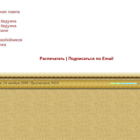
ная лампа
 бедуина
 бедуина
раче
разбойников
чка
Распечатать | Подписаться по Email
а: 24 октября 2008 | Просмотров: 9410
(г