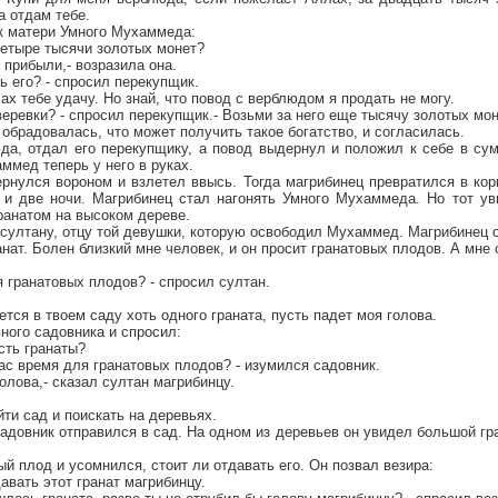
а отдам тебе.
к матери Умного Мухаммеда:
четыре тысячи золотых монет?
 прибыли,- возразила она.
ь его? - спросил перекупщик.
ах тебе удачу. Но знай, что повод с верблюдом я продать не могу.
 веревки? - спросил перекупщик.- Возьми за него еще тысячу золотых мон
брадовалась, что может получить такое богатство, и согласилась.
да, отдал его перекупщику, а повод выдернул и положил к себе в сум
ммед теперь у него в руках.
нулся вороном и взлетел ввысь. Тогда магрибинец превратился в кор
 и две ночи. Магрибинец стал нагонять Умного Мухаммеда. Но тот уви
ранатом на высоком дереве.
султану, отцу той девушки, которую освободил Мухаммед. Магрибинец о
анат. Болен близкий мне человек, и он просит гранатовых плодов. А мне с
я гранатовых плодов? - спросил султан.
ется в твоем саду хоть одного граната, пусть падет моя голова.
вного садовника и спросил:
есть гранаты?
час время для гранатовых плодов? - изумился садовник.
олова,- сказал султан магрибинцу.
йти сад и поискать на деревьях.
адовник отправился в сад. На одном из деревьев он увидел большой гран
ый плод и усомнился, стоит ли отдавать его. Он позвал везира:
авать этот гранат магрибинцу.