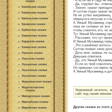
- А если бы в саду не на
сказки
- Да, отрубил бы,- отвеч
Корейские сказки
- Значит, гранат принадл
И султан отдал гранат м
Корякские сказки
Но не успел магрибинец 
Креольские сказки
обернулся петухом и ста
А Умный Мухаммед спрят
Крымские сказки
пока не склевал их все
чтобы схватить его, но 
Кубинские сказки
Тут Умный Мухаммед при
Кумыкские сказки
- Расскажи, что тут прои
И Умный Мухаммед повед
Курдские сказки
- Это я развязал волосы
Кхмерские сказки
Султан позвал свою доч
- Дочь моя, знаешь ли ты
Лакские сказки
Девушка ответила:
Лаосские сказки
- Да, это Умный Мухамме
- Если он твой спаситель
Латышские сказки
Он приказал составить б
Лезгинские сказки
А Умный Мухаммед и дочь
Литовские сказки
Мавриканские сказки
Мадагаскарские
Уважаемый читатель, м
сказки
сайт под своим именем
Македонские сказки
Мансийские сказки
Другие сказки из этого 
Марийские сказки