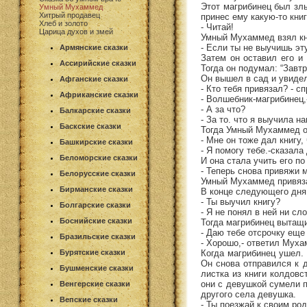
Этот магрибинец был зл
Умный Мухаммед
Хитрый продавец
принес ему какую-то книг
Хлеб и золото
- Читай!
Царица духов и змей
Умный Мухаммед взял кни
- Если ты не выучишь эту
Армянские сказки
Затем он оставил его и
Ассирийские сказки
Тогда он подумал: “Завт
Он вышел в сад и увидел
Афганские сказки
- Кто тебя привязал? - с
Африканские сказки
- Волшебник-магрибинец,
- А за что?
Балкарские сказки
- За то. что я выучила н
Баскские сказки
Тогда Умный Мухаммед о
- Мне он тоже дал книгу,
Башкирские сказки
- Я помогу тебе.-сказала
Беломорские сказки
И она стала учить его по
- Теперь снова привяжи 
Белорусские сказки
Умный Мухаммед привязал
Бирманские сказки
В конце следующего дня
- Ты выучил книгу?
Болгарские сказки
- Я не понял в ней ни сл
Боснийские сказки
Тогда магрибинец вытащи
- Даю тебе отсрочку еще 
Бразильские сказки
- Хорошо,- ответил Муха
Когда магрибинец ушел. 
Бурятские сказки
Он снова отправился к д
Бушменские сказки
листка из книги колдовс
они с девушкой сумели п
Венгерские сказки
другого села девушка.
Вепские сказки
- Ты поезжай к своим ро