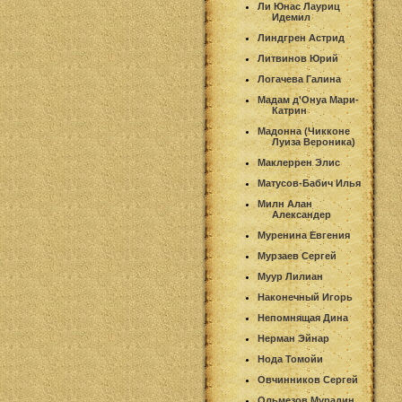
Ли Юнас Лауриц
Идемил
Линдгрен Астрид
Литвинов Юрий
Логачева Галина
Мадам д'Онуа Мари-
Катрин
Мадонна (Чикконе
Луиза Вероника)
Маклеррен Элис
Матусов-Бабич Илья
Милн Алан
Александер
Муренина Евгения
Мурзаев Сергей
Муур Лилиан
Наконечный Игорь
Непомнящая Дина
Нерман Эйнар
Нода Томойи
Овчинников Сергей
Ольмезов Мурадин