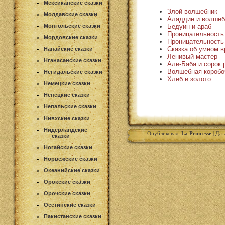
Мексиканские сказки
Злой волшебник
Молдавские сказки
Аладдин и волшеб
Бедуин и араб
Монгольские сказки
Проницательность
Мордовские сказки
Проницательность
Сказка об умном в
Нанайские сказки
Ленивый мастер
Нганасанские сказки
Али-Баба и сорок 
Волшебная коробо
Негидальские сказки
Хлеб и золото
Немецкие сказки
Ненецкие сказки
Непальские сказки
Нивхские сказки
Нидерландские
Опубликовал:
La Princesse
| Дат
сказки
Ногайские сказки
Норвежские сказки
Океанийские сказки
Орокские сказки
Орочские сказки
Осетинские сказки
Пакистанские сказки