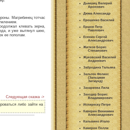
ир.
Дымшиц Валерий
Аронович
Дюма Александр
ороны. Магрибинец тотчас
Ерошенко Василий
зумлением.
родолжал клевать зерна,
Ершов Петр
еда, и уже вытянул шею,
Павлович
ек ее пополам.
Есенин Сергей
Александрович
Житков Борис
Степанович
Жуковский Василий
Андреевич
Забродина Тальяна
Зальтен Феликс
(Зальцман
Зигмунд)
Захариева Лила
Заходер Борис
Следующая сказка ->
Владимирович
роваться либо зайти на
Испиреску Петре
Каверин Вениамин
Александрович
Кальвино Итало
Камерон Полли