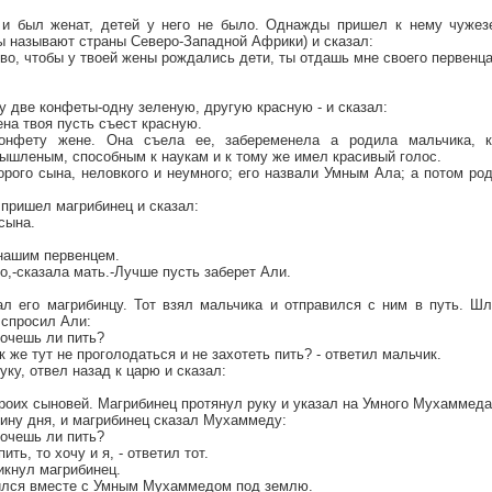
 и был женат, детей у него не было. Однажды пришел к нему чужезе
ы называют страны Северо-Западной Африки) и сказал:
тво, чтобы у твоей жены рождались дети, ты отдашь мне своего первенц
у две конфеты-одну зеленую, другую красную - и сказал:
ена твоя пусть съест красную.
онфету жене. Она съела ее, забеременела а родила мальчика, к
шленым, способным к наукам и к тому же имел красивый голос.
рого сына, неловкого и неумного; его назвали Умным Ала; а потом род
 пришел магрибинец и сказал:
сына.
 нашим первенцем.
го,-сказала мать.-Лучше пусть заберет Али.
л его магрибинцу. Тот взял мальчика и отправился с ним в путь. Шл
 спросил Али:
хочешь ли пить?
 же тут не проголодаться и не захотеть пить? - ответил мальчик.
уку, отвел назад к царю и сказал:
троих сыновей. Магрибинец протянул руку и указал на Умного Мухаммеда
ину дня, и магрибинец сказал Мухаммеду:
хочешь ли пить?
ить, то хочу и я, - ответил тот.
ликнул магрибинец.
тился вместе с Умным Мухаммедом под землю.