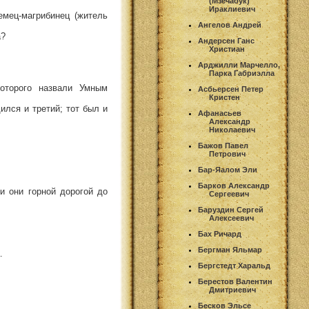
(Мзечабук)
Ираклиевич
мец-магрибинец (житель
Ангелов Андрей
а?
Андерсен Ганс
Христиан
Арджилли Марчелло,
Парка Габриэлла
оторого назвали Умным
Асбьерсен Петер
Кристен
ился и третий; тот был и
Афанасьев
Александр
Николаевич
Бажов Павел
Петрович
Бар-Яалом Эли
Барков Александр
и они горной дорогой до
Сергеевич
Баруздин Сергей
Алексеевич
Бах Ричард
Бергман Яльмар
.
Бергстедт Харальд
Берестов Валентин
Дмитриевич
Бесков Эльсе