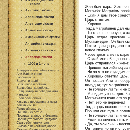
Азербайджанские
сказки
Жил-был царь. Хотя он
Айнские сказки
Магриба: Магрибом араб
- Если я дам тебе средс
Албанские сказки
Царь ответил:
- Хорошо.
Алеутские сказки
Тогда магрибинец дал ем
Алтайские сказки
- Ты съешь зеленую, а ж
Царь отдал красную к
Американские сказки
Мухаммедом. Он был смы
Английские сказки
Потом царица родила вто
вовсе глупым.
Ангольские сказки
Через десять лет к царю
Арабские сказки
- Отдай мне обещанного 
Царь отправился к жене:
1000 и 1 ночь
- Пришел магрибинец за
Аладдин и волшебная лампа
- Ни за что не отдадим е
Али-Баба и сорок
- Хорошо,- ответил царь.
разбойников
Он позвал Али и переда
Бедуин и араб
Волк, лиса и собака
полудня; тут магрибинец
Волшебная коробочка
- Не голоден ли ты и не 
Заяц, который победил кита
- Мы идем уж полдня. Как
и слона
Магрибинец взял его за р
Злой волшебник
Как лиса перехитрила льва
- Нет, это не первенец!
Кошка и мышь
Тогда царь позвал всех 
Ленивый мастер
Прошли они путь в полов
Нищий и счастье
- Не голоден ли ты и не 
Проницательность бедуина
Проницательность бедуина
- Если ты хочешь есть и п
Сам себя перехитрил
- Да, ты мой сын! - воск
Сказка о нечестном Хаббе
Он топнул ногой и спус
Сказка об умном враче