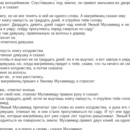
ым волшебником. Спустившись под землю, он привел мальчика во дворе
у и сказал:
гу, но не мог понять в ней ни одного слова. А магрибинец сказал ему:
 книгу наизусть за тридцать дней, я отрублю тебе голову.
 ушел. Двадцать девять дней сидел над книгой Умный Мухаммед и не 
ра я умру; пойду прогуляюсь перед смертью по саду”.
 там девушку, привязанную за волосы к дереву.
просил он.
-ответила девушка.
аизусть книгу колдовства.
твязал девушку и сказал:
 чтобы я выучил ее за тридцать дней: но я не выучил, и вот завтра я умру
 девушка,-но, когда магрибинец придет к тебе, скажи, что ты ничего не см
 книге колдовства, а потом сказала:
меня за волосы.
 ее, .и они расстались.
 магрибинец пришел к Умному Мухаммеду и спросил:
ова,- ответил юноша.
л свой нож, отрезал Мухаммеду правую руку и сказал:
на тридцать дней; если не выучишь книгу наизусть, я отрублю тебе голо
ммед.
Умный Мухаммед прочитал три слова из книги колдовства, и рука его 
евушке, отвязал ее, и они стали прогуливаться по саду. И тут они вд
тва, которые магрибинец вот уже сорок лет тщетно разыскивал. Умный
одняться на поверхность земли. Мухаммед привел двух коней, на одного
дителям, а я поеду к своим.- сказал Мухаммед.