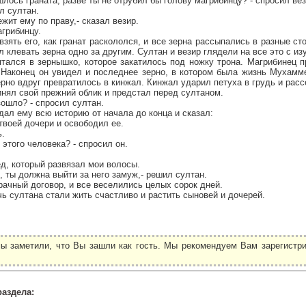
шлось граната, разве ты не отрубил бы голову магрибинцу? - спросил вез
ал султан.
ежит ему по праву,- сказал везир.
агрибинцу.
взять его, как гранат раскололся, и все зерна рассыпались в разные ст
л клевать зерна одно за другим. Султан и везир глядели на все это с и
ался в зернышко, которое закатилось под ножку трона. Магрибинец п
. Наконец он увидел и последнее зерно, в котором была жизнь Мухамм
зерно вдруг превратилось в кинжал. Кинжал ударил петуха в грудь и расс
нял свой прежний облик и предстал перед султаном.
зошло? - спросил султан.
ал ему всю историю от начала до конца и сказал:
 твоей дочери и освободил ее.
ь.
 этого человека? - спросил он.
д, который развязал мои волосы.
, ты должна выйти за него замуж,- решил султан.
рачный договор, и все веселились целых сорок дней.
 султана стали жить счастливо и растить сыновей и дочерей.
ы заметили, что Вы зашли как гость. Мы рекомендуем Вам зарегистри
.
раздела: