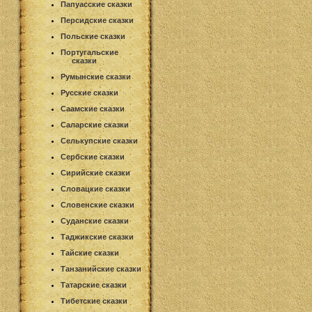
Папуасские сказки
Персидские сказки
Польские сказки
Португальские
сказки
Румынские сказки
Русские сказки
Саамские сказки
Саларские сказки
Селькупские сказки
Сербские сказки
Сирийские сказки
Словацкие сказки
Словенские сказки
Суданские сказки
Таджикские сказки
Тайские сказки
Танзанийские сказки
Татарские сказки
Тибетские сказки