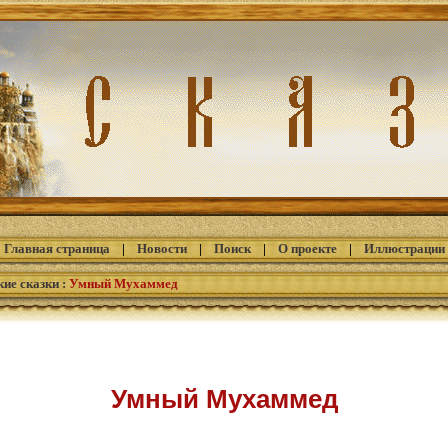
Главная страница
|
Новости
|
Поиск
|
О проекте
|
Иллюстрации
кие сказки
:
Умный Мухаммед
Умный Мухаммед