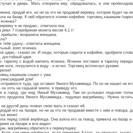
тучал в дверь. Мать отворила ему, обрадовалась, и они пробеседов
ненка; продай его, но ни за что не продавай веревку, которая будет на н
шла на базар. К ней обратился хозяин кофейни, торговец хашишом /нарко
 ягненка?
 веревку я не продаю,- ответила она.
 риал ? /серебряная монета весом 4,1 г/
а прибыли,- возразила женщина.
ала?
х тебе удачу,- ответила женщина.
ьный, взял ягненка.
рок царю,- сказал он. И люди, которые сидели в кофейне, одобрили слова
, достойный царя.
 тарелку с водой напоить ягненка. Ягненок поставил в тарелку передн
ие ноги, погрузился в воду - и исчез. Торговец всплеснул руками:
арелке!
говец хашишом сошел с ума:
 сумасшедший дом!
отправился туда, где оставил Умного Мухаммеда. По он не нашел ни его
 он хоть на седьмой земле, я приведу его.
я в город, где жид Умный Мухаммед. Там он услышал людские толки
к это проделка Умного Мухаммеда,- подумал магрибинец.- Нужно остат
а другой день позвал свою мать и сказал ей:
родай его на базаре, но ни за что не продавай вместе с ним и повода, 
тых монет.
ла перед собой верблюда. Она взяла его за повод, привела на базар и
ремя на базаре и все видел.
ан, магрибинец обратился к перекупщику:
. Купи для меня верблюда, если пожелает Аллах, за двадцать тысяч 