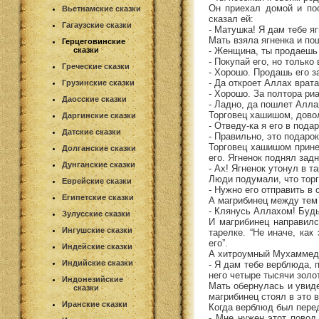
Он приехал домой и пос
Вьетнамские сказки
сказал ей:
Гагаузские сказки
- Матушка! Я дам тебе яг
Мать взяла ягненка и по
Герцеговинские
- Женщина, ты продаешь
сказки
- Покупай его, но только
Греческие сказки
- Хорошо. Продашь его за
- Да откроет Аллах врат
Грузинские сказки
- Хорошо. За полтора ри
Даосские сказки
- Ладно, да пошлет Алла
Торговец хашишом, довол
Даргинские сказки
- Отведу-ка я его в пода
Датские сказки
- Правильно, это подарок
Торговец хашишом принес
Долганские сказки
его. Ягненок поднял задн
Дунганские сказки
- Ах! Ягненок утонул в т
Люди подумали, что тор
Еврейские сказки
- Нужно его отправить в
Египетские сказки
А магрибинец между тем 
- Клянусь Аллахом! Будь
Зулусские сказки
И магрибинец направилс
Ингушские сказки
тарелке. “Не иначе, ка
его”.
Индейские сказки
А хитроумный Мухаммед н
Индийские сказки
- Я дам тебе верблюда, п
него четыре тысячи золо
Индонезийские
Мать обернулась и увиде
сказки
магрибинец стоял в это в
Иранские сказки
Когда верблюд был перед
- Мне нужен этот повод