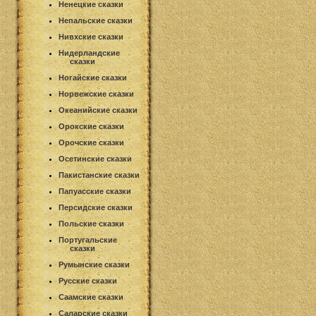
Ненецкие сказки
Непальские сказки
Нивхские сказки
Нидерландские
сказки
Ногайские сказки
Норвежские сказки
Океанийские сказки
Орокские сказки
Орочские сказки
Осетинские сказки
Пакистанские сказки
Папуасские сказки
Персидские сказки
Польские сказки
Португальские
сказки
Румынские сказки
Русские сказки
Саамские сказки
Саларские сказки