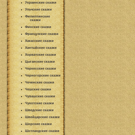
Украинские сказки
Ульчские сказки
Филиппинские
сказки
Финские сказки
Французские сказки
Хакасские сказки
Хантыйские сказки
Хорватские сказки
Цыганские сказки
Черкесские сказки
Черногорские сказки
Чеченские сказки
Чешские сказки
Чувашские сказки
Чукотские сказки
Шведские сказки
Швейцарские сказки
Шорские сказки
Шотландские сказки