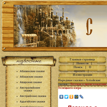
Главная страница
|
Новости
|
Поиск
|
О
проекте
|
Абазинские сказки
Иллюстрации
Абхазские сказки
Народные сказки
»
Алтайские
Аварские сказки
сказки
:
Легенда о происхождении
Телецкого озера
Австралийские
сказки
Австрийские сказки
Адыгейские сказки