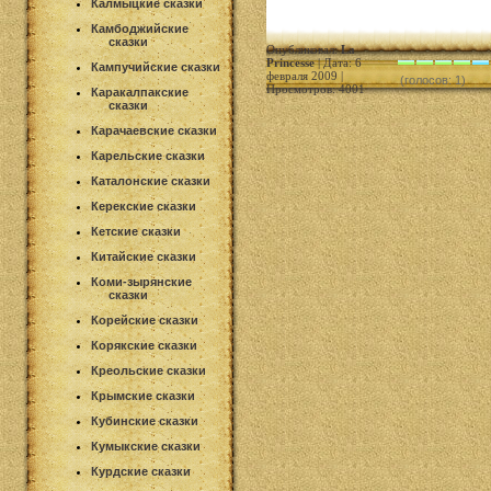
Калмыцкие сказки
Камбоджийские
сказки
Опубликовал:
La
Princesse
| Дата: 6
Кампучийские сказки
февраля 2009 |
(голосов: 1)
Просмотров: 4001
Каракалпакские
сказки
Карачаевские сказки
Карельские сказки
Каталонские сказки
Керекские сказки
Кетские сказки
Китайские сказки
Коми-зырянские
сказки
Корейские сказки
Корякские сказки
Креольские сказки
Крымские сказки
Кубинские сказки
Кумыкские сказки
Курдские сказки