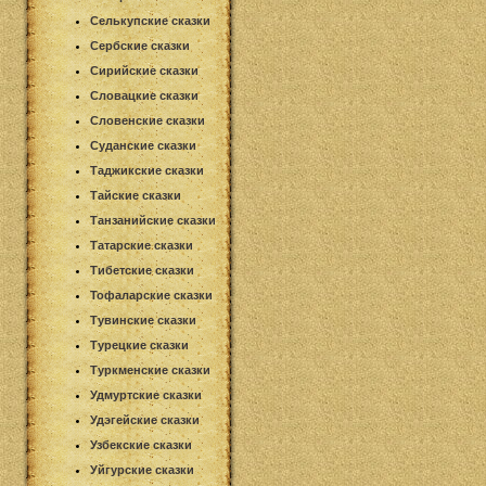
Селькупские сказки
Сербские сказки
Сирийские сказки
Словацкие сказки
Словенские сказки
Суданские сказки
Таджикские сказки
Тайские сказки
Танзанийские сказки
Татарские сказки
Тибетские сказки
Тофаларские сказки
Тувинские сказки
Турецкие сказки
Туркменские сказки
Удмуртские сказки
Удэгейские сказки
Узбекские сказки
Уйгурские сказки