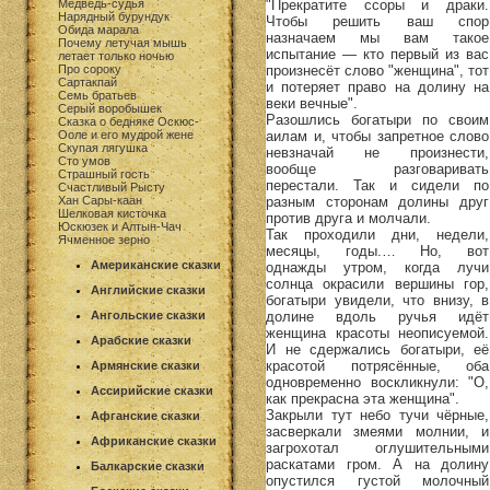
"Прекратите ссоры и драки.
Медведь-судья
Нарядный бурундук
Чтобы решить ваш спор
Обида марала
назначаем мы вам такое
Почему летучая мышь
испытание — кто первый из вас
летает только ночью
произнесёт слово "женщина", тот
Про сороку
Сартакпай
и потеряет право на долину на
Семь братьев
веки вечные".
Серый воробышек
Разошлись богатыри по своим
Сказка о бедняке Оскюс-
аилам и, чтобы запретное слово
Ооле и его мудрой жене
Скупая лягушка
невзначай не произнести,
Сто умов
вообще разговаривать
Страшный гость
перестали. Так и сидели по
Счастливый Рысту
разным сторонам долины друг
Хан Сары-каан
Шелковая кисточка
против друга и молчали.
Юскюзек и Алтын-Чач
Так проходили дни, недели,
Ячменное зерно
месяцы, годы.… Но, вот
Американские сказки
однажды утром, когда лучи
солнца окрасили вершины гор,
Английские сказки
богатыри увидели, что внизу, в
долине вдоль ручья идёт
Ангольские сказки
женщина красоты неописуемой.
Арабские сказки
И не сдержались богатыри, её
красотой потрясённые, оба
Армянские сказки
одновременно воскликнули: "О,
Ассирийские сказки
как прекрасна эта женщина".
Закрыли тут небо тучи чёрные,
Афганские сказки
засверкали змеями молнии, и
Африканские сказки
загрохотал оглушительными
раскатами гром. А на долину
Балкарские сказки
опустился густой молочный