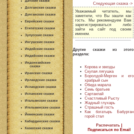
Датские сказки
Следующая сказка ->
Долганские сказки
Уважаемый читатель, мы
Дунганские сказки
заметили, что Вы зашли как
гость. Мы рекомендуем Вам
Еврейские сказки
зарегистрироваться либо
Египетские сказки
зайти на сайт под своим
именем.
Зулусские сказки
Ингушские сказки
Индейские сказки
Другие сказки из этого
раздела:
Индийские сказки
Индонезийские
сказки
Корова и звезды
Скупая лягушка
Иранские сказки
Боролдой-Мерген и его
храбрый сын
Ирландские сказки
Обида марала
Исландские сказки
Семь братьев
Сартакпай
Испанские сказки
Счастливый Рысту
Итальянские сказки
Жадный глухарь
Страшный гость
Ительменские сказки
Как богатырь Бабурган
Йеменские сказки
горой стал
Кабардинские сказки
Распечатать
|
Казахские сказки
Подписаться по Email