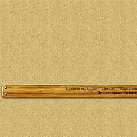
Главная страница
|
Письмо
|
Карта сай
При копировании мате