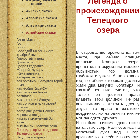
Легенда о
Азербайджанские
сказки
происхождении
Айнские сказки
Телецкого
Албанские сказки
Алеутские сказки
озера
Алтайские сказки
Алып-Манаш
Аю
Баран
Боролдой-Мерген и его
В стародавние времена на том
храбрый сын
месте, где сейчас плещет
Горностай и заяц
волнами Телецкое озеро,
Диль-Кель
пролегала в окружении высоких
Добрая кедровка
Жадный глухарь
обрывистых гор долина,
Жена павлина
глубокая и узкая. А на склонах
Кабарга-лакомка
гор, по обеим сторонам долины
Как богатырь Бабурган горой
жили два могучих богатыря, и
стал
Как любил Кара-Су
каждый из них считал, что
Как песня на Алтае
только он достоин права
появилась
владеть этой долиной. Не раз
Как согрешил Аянгул
они пытались отстоять друг у
Как солнце и луна людей
спасли
друга это право в жестоких
Когда расцветает сосна
поединках, но ни один из них не
Корова и звезды
мог победить другого.
Кургамыш-зеленый бог
И не было никому здесь покоя
Куян
Кызымиль - золотая река
из-за этих ссор. Разгневались на
Легенда о происхождении
богатырей духи вод и гор,
Телецкого озера
призвали их к себе и повелели:
Лягушка и муравьи