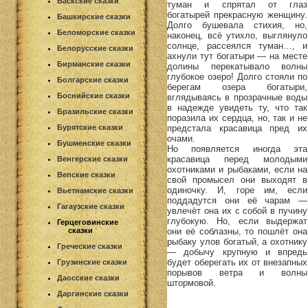
Баскские сказки
туман и спрятал от глаз
богатырей прекрасную женщину.
Башкирские сказки
Долго бушевала стихия, но,
Беломорские сказки
наконец, всё утихло, выглянуло
солнце, рассеялся туман…, и
Белорусские сказки
ахнули тут богатыри — на месте
Бирманские сказки
долины перекатывало волны
глубокое озеро! Долго стояли по
Болгарские сказки
берегам озера богатыри,
Боснийские сказки
вглядываясь в прозрачные воды
в надежде увидеть ту, что так
Бразильские сказки
поразила их сердца, но, так и не
предстала красавица пред их
Бурятские сказки
очами.
Бушменские сказки
Но появляется иногда эта
красавица перед молодыми
Венгерские сказки
охотниками и рыбаками, если на
Вепские сказки
свой промысел они выходят в
одиночку. И, горе им, если
Вьетнамские сказки
поддадутся они её чарам —
Гагаузские сказки
увлечёт она их с собой в пучину
глубокую. Но, если выдержат
Герцеговинские
они её соблазны, то пошлёт она
сказки
рыбаку улов богатый, а охотнику
Греческие сказки
— добычу крупную и впредь
будет оберегать их от внезапных
Грузинские сказки
порывов ветра и волны
Даосские сказки
штормовой.
Даргинские сказки