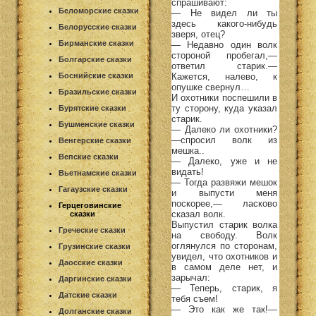
спрашивают:
Беломорские сказки
— Не видел ли ты
здесь какого-нибудь
Белорусские сказки
зверя, отец?
Бирманские сказки
— Недавно один волк
стороной пробегал,—
Болгарские сказки
ответил старик.—
Кажется, налево, к
Боснийские сказки
опушке свернул…
Бразильские сказки
И охотники поспешили в
ту сторону, куда указал
Бурятские сказки
старик.
Бушменские сказки
— Далеко ли охотники?
—спросил волк из
Венгерские сказки
мешка..
Вепские сказки
— Далеко, уже и не
видать!
Вьетнамские сказки
— Тогда развяжи мешок
Гагаузские сказки
и выпусти меня
поскорее,— ласково
Герцеговинские
сказал волк.
сказки
Выпустил старик волка
Греческие сказки
на свободу. Волк
оглянулся по сторонам,
Грузинские сказки
увидел, что охотников и
Даосские сказки
в самом деле нет, и
зарычал:
Даргинские сказки
— Теперь, старик, я
Датские сказки
тебя съем!
— Это как же так!—
Долганские сказки