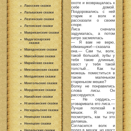
охоте и возвращалась к
Лаосские сказки
себе домой.
Поздоровались с ней
Латышские сказки
старик и волк и
Лезгинские сказки
рассказали о своем
споре.
Литовские сказки
Лиса сначала
Мавриканские сказки
задумалась, а потом
хитро засмеялась
Мадагаскарские
— Я вам не верю,
сказки
обманщики!—сказала
Македонские сказки
она.— Сам ты, волк,
такой большой, зубы у
Мансийские сказки
тебя такие длинные,
Марийские сказки
хвост у тебя такой
толстый… Как ты
Мексиканские сказки
можешь поместиться в
Молдавские сказки
таком маленьком
стареньком мешке?
Монгольские сказки
Волку не понравились
Мордовские сказки
слова лисы. Он
рассердился.
Нанайские сказки
— Не сердись,—
уговаривала его лиса.—
Нганасанские сказки
Лучше полезай в
Негидальские сказки
мешок. Я хочу
посмотреть, как ты это
Немецкие сказки
делаешь.
Ненецкие сказки
Согласился волк и
полез в мешок, но хвост
Непальские сказки