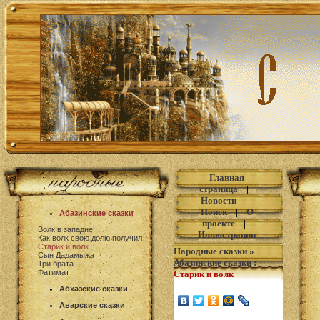
Главная
страница
|
Новости
|
Поиск
|
О
Абазинские сказки
проекте
|
Волк в западне
Иллюстрации
Как волк свою долю получил
Старик и волк
Народные сказки
»
Сын Дадамыжа
Абазинские сказки
:
Три брата
Фатимат
Старик и волк
Абхазские сказки
Аварские сказки