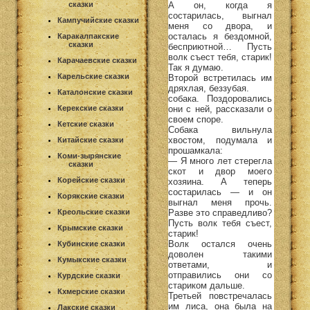
А он, когда я
сказки
состарилась, выгнал
Кампучийские сказки
меня со двора, и
осталась я бездомной,
Каракалпакские
сказки
бесприютной… Пусть
волк съест тебя, старик!
Карачаевские сказки
Так я думаю.
Карельские сказки
Второй встретилась им
дряхлая, беззубая.
Каталонские сказки
собака. Поздоровались
они с ней, рассказали о
Керекские сказки
своем споре.
Кетские сказки
Собака вильнула
хвостом, подумала и
Китайские сказки
прошамкала:
Коми-зырянские
— Я много лет стерегла
сказки
скот и двор моего
Корейские сказки
хозяина. А теперь
состарилась — и он
Корякские сказки
выгнал меня прочь.
Разве это справедливо?
Креольские сказки
Пусть волк тебя съест,
Крымские сказки
старик!
Волк остался очень
Кубинские сказки
доволен такими
Кумыкские сказки
ответами, и
отправились они со
Курдские сказки
стариком дальше.
Кхмерские сказки
Третьей повстречалась
им лиса, она была на
Лакские сказки