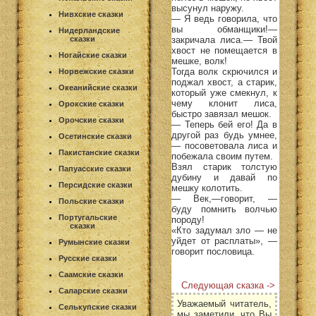
высунул наружу.
Нивхские сказки
— Я ведь говорила, что
вы обманщики!—
Нидерландские
закричала лиса.— Твой
сказки
хвост не помещается в
Ногайские сказки
мешке, волк!
Тогда волк скрючился и
Норвежские сказки
поджал хвост, а старик,
Океанийские сказки
который уже смекнул, к
чему клонит лиса,
Орокские сказки
быстро завязал мешок.
Орочские сказки
— Теперь бей его! Да в
другой раз будь умнее,
Осетинские сказки
— посоветовала лиса и
Пакистанские сказки
побежала своим путем.
Взял старик толстую
Папуасские сказки
дубину и давай по
Персидские сказки
мешку колотить.
— Век,—говорит, —
Польские сказки
буду помнить волчью
Португальские
породу!
сказки
«Кто задумал зло — не
уйдет от расплаты», —
Румынские сказки
говорит пословица.
Русские сказки
Саамские сказки
Следующая сказка ->
Саларские сказки
Уважаемый читатель,
Селькупские сказки
мы заметили, что Вы