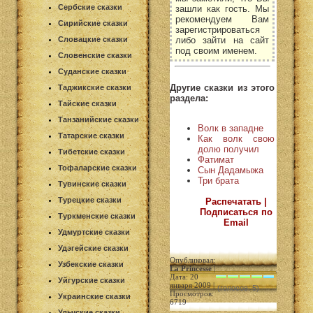
Сербские сказки
зашли как гость. Мы
рекомендуем Вам
Сирийские сказки
зарегистрироваться
либо зайти на сайт
Словацкие сказки
под своим именем.
Словенские сказки
Суданские сказки
Другие сказки из этого
Таджикские сказки
раздела:
Тайские сказки
Танзанийские сказки
Волк в западне
Татарские сказки
Как волк свою
долю получил
Тибетские сказки
Фатимат
Тофаларские сказки
Сын Дадамыжа
Три брата
Тувинские сказки
Турецкие сказки
Распечатать |
Подписаться по
Туркменские сказки
Email
Удмуртские сказки
Удэгейские сказки
Опубликовал:
Узбекские сказки
La Princesse
|
Дата: 20
Уйгурские сказки
января 2009 |
(голосов: 5)
Просмотров:
Украинские сказки
6719
Ульчские сказки