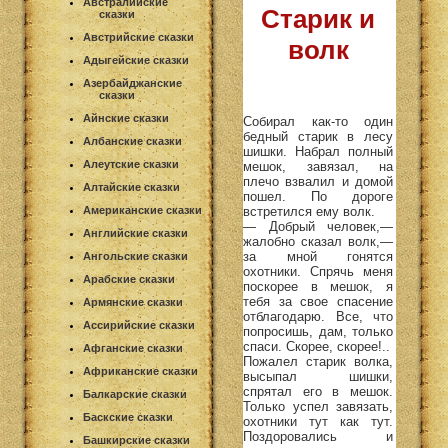
Австралийские
Старик и
сказки
Австрийские сказки
волк
Адыгейские сказки
Азербайджанские
сказки
Айнские сказки
Собирал как-то один
бедный старик в лесу
Албанские сказки
шишки. Набрал полный
Алеутские сказки
мешок, завязал, на
плечо взвалил и домой
Алтайские сказки
пошел. По дороге
встретился ему волк.
Американские сказки
— Добрый человек,—
Английские сказки
жалобно сказал волк,—
за мной гонятся
Ангольские сказки
охотники. Спрячь меня
Арабские сказки
поскорее в мешок, я
тебя за свое спасение
Армянские сказки
отблагодарю. Все, что
Ассирийские сказки
попросишь, дам, только
спаси. Скорее, скорее!..
Афганские сказки
Пожалел старик волка,
Африканские сказки
высыпал шишки,
спрятал его в мешок.
Балкарские сказки
Только успел завязать,
Баскские сказки
охотники тут как тут.
Поздоровались и
Башкирские сказки