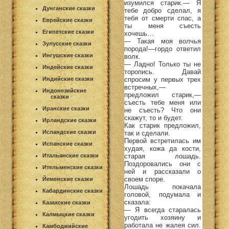
изумился старик.— Я
Дунганские сказки
тебе добро сделал, я
тебя от смерти спас, а
Еврейские сказки
ты меня съесть
Египетские сказки
хочешь…
— Такая моя волчья
Зулусские сказки
порода!—гордо ответил
Ингушские сказки
волк.
— Ладно! Только ты не
Индейские сказки
торопись. Давай
спросим у первых трех
Индийские сказки
встречных,—
Индонезийские
предложил старик,—
сказки
съесть тебе меня или
Иранские сказки
не съесть? Что они
скажут, то и будет.
Ирландские сказки
Как старик предложил,
Исландские сказки
так и сделали.
Первой встретилась им
Испанские сказки
худая, кожа да кости,
старая лошадь.
Итальянские сказки
Поздоровались они с
Ительменские сказки
ней и рассказали о
своем споре.
Йеменские сказки
Лошадь покачала
Кабардинские сказки
головой, подумала и
сказала:
Казахские сказки
— Я всегда старалась
Калмыцкие сказки
угодить хозяину и
работала не жалея сил.
Камбоджийские