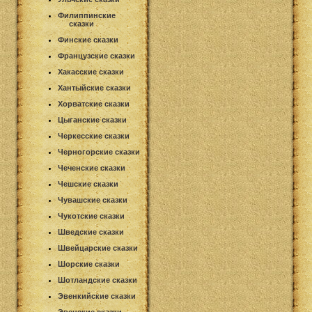
Филиппинские
сказки
Финские сказки
Французские сказки
Хакасские сказки
Хантыйские сказки
Хорватские сказки
Цыганские сказки
Черкесские сказки
Черногорские сказки
Чеченские сказки
Чешские сказки
Чувашские сказки
Чукотские сказки
Шведские сказки
Швейцарские сказки
Шорские сказки
Шотландские сказки
Эвенкийские сказки