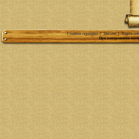
Главная страница
|
Письмо
|
Карта сай
При копировании мате