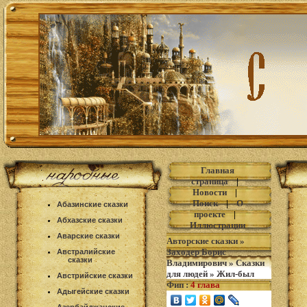
Главная
страница
|
Новости
|
Поиск
|
О
Абазинские сказки
проекте
|
Абхазские сказки
Иллюстрации
Аварские сказки
Авторские сказки
»
Заходер Борис
Австралийские
сказки
Владимирович
»
Сказки
для людей
»
Жил-был
Австрийские сказки
Фип
:
4 глава
Адыгейские сказки