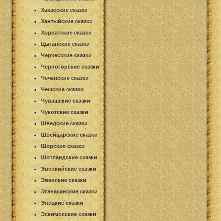
Хакасские сказки
Хантыйские сказки
Хорватские сказки
Цыганские сказки
Черкесские сказки
Черногорские сказки
Чеченские сказки
Чешские сказки
Чувашские сказки
Чукотские сказки
Шведские сказки
Швейцарские сказки
Шорские сказки
Шотландские сказки
Эвенкийские сказки
Эвенские сказки
Эганасанские сказки
Энецкие сказки
Эскимосские сказки