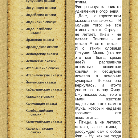
Зулусские сказки
птицы.
Фип разинул клювик от
Ингушские сказки
удивления и огорчения.
Индейские сказки
- Да-с, - с торжеством
сказала незнакомка. - И
Индийские сказки
больше того: не все
Индонезийские
птицы летают. Страус -
сказки
не летает. Киви - не
летает. Пингвин - не
Иранские сказки
летает. А вот я - летаю.
Ирландские сказки
И с этими словами
Летучая Мышь (кто же
Исландские сказки
это мог быть, кроме
Испанские сказки
нее?) расправила
огромные кожистые
Итальянские сказки
крылья и бесшумно
Ительменские сказки
исчезла в вечерних
сумерках. Вскоре она
Йеменские сказки
вернулась, и что-то
упало на голову Фипу.
Кабардинские сказки
Ему показалось, что это
Казахские сказки
были жесткие
надкрылья того самого
Калмыцкие сказки
Жука, который недавно
Камбоджийские
грозился его
сказки
поколотить...
Кампучийские сказки
- Птицы, а не летают,
летают, а не птицы, -
Каракалпакские
рассуждал сам с собой
сказки
Фип. - Ну, как же тогда