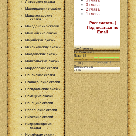
5 глава
Литовские сказки
3 глава
Мавриканские сказки
2 глава
1 глава
Мадагаскарские
сказки
Распечатать |
Македонские сказки
Подписаться по
Email
Мансийские сказки
Марийские сказки
Мексиканские сказки
Опубликовал:
La Princesse
|
Молдавские сказки
Дата: 18
сентября
Монгольские сказки
(голосов: 1)
2010 |
Просмотров:
Мордовские сказки
2116
Нанайские сказки
Нганасанские сказки
Негидальские сказки
Немецкие сказки
Ненецкие сказки
Непальские сказки
Нивхские сказки
Нидерландские
сказки
Ногайские сказки