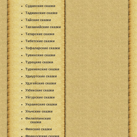
Суданские сказки
Таджикские сказки
Тайские сказки
Танзанийские сказки
Татарские сказки
Тибетские сказки
Тофаларские сказки
Тувинские сказки
Турецкие сказки
Туркменские сказки
Удмуртские сказки
Удэгейские сказки
Узбекские сказки
Уйгурские сказки
Украинские сказки
Ульчские сказки
Филиппинские
сказки
Финские сказки
Французские сказки