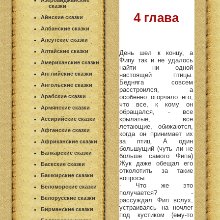
Азербайджанские
сказки
4 глава
Айнские сказки
Албанские сказки
Алеутские сказки
Алтайские сказки
День шел к концу, а
Фипу так и не удалось
Американские сказки
найти ни одной
Английские сказки
настоящей птицы.
Бедняга совсем
Ангольские сказки
расстроился, а
особенно огорчало его,
Арабские сказки
что все, к кому он
Армянские сказки
обращался, - все
крылатые, все
Ассирийские сказки
летающие, обижаются,
Афганские сказки
когда он принимает их
за птиц. А один
Африканские сказки
большущий (чуть ли не
Балкарские сказки
больше самого Фипа)
Жук даже обещал его
Баскские сказки
отколотить за такие
Башкирские сказки
вопросы.
- Что же это
Беломорские сказки
получается? -
Белорусские сказки
рассуждал Фип вслух,
устраиваясь на ночлег
Бирманские сказки
под кустиком (ему-то