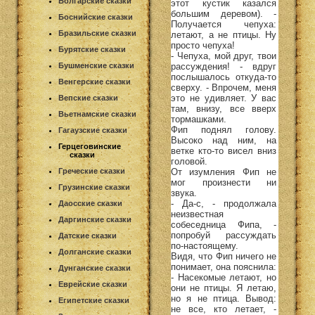
Болгарские сказки
этот кустик казался
большим деревом). -
Боснийские сказки
Получается чепуха:
Бразильские сказки
летают, а не птицы. Ну
просто чепуха!
Бурятские сказки
- Чепуха, мой друг, твои
рассуждения! - вдруг
Бушменские сказки
послышалось откуда-то
Венгерские сказки
сверху. - Впрочем, меня
это не удивляет. У вас
Вепские сказки
там, внизу, все вверх
Вьетнамские сказки
тормашками.
Фип поднял голову.
Гагаузские сказки
Высоко над ним, на
Герцеговинские
ветке кто-то висел вниз
сказки
головой.
От изумления Фип не
Греческие сказки
мог произнести ни
Грузинские сказки
звука.
- Да-с, - продолжала
Даосские сказки
неизвестная
Даргинские сказки
собеседница Фипа, -
попробуй рассуждать
Датские сказки
по-настоящему.
Долганские сказки
Видя, что Фип ничего не
понимает, она пояснила:
Дунганские сказки
- Насекомые летают, но
Еврейские сказки
они не птицы. Я летаю,
но я не птица. Вывод:
Египетские сказки
не все, кто летает, -