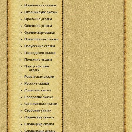
Норвежские сказки
Океанийские сказки
Орокские сказки
Орочские сказки
Осетинские сказки
Пакистанские сказки
Папуасские сказки
Персидские сказки
Польские сказки
Португальские
сказки
Румынские сказки
Русские сказки
Саамские сказки
Саларские сказки
Селькупские сказки
Сербские сказки
Сирийские сказки
Словацкие сказки
Словенские сказки