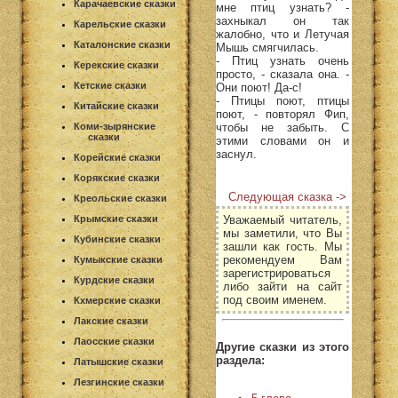
Карачаевские сказки
мне птиц узнать? -
захныкал он так
Карельские сказки
жалобно, что и Летучая
Каталонские сказки
Мышь смягчилась.
- Птиц узнать очень
Керекские сказки
просто, - сказала она. -
Кетские сказки
Они поют! Да-с!
- Птицы поют, птицы
Китайские сказки
поют, - повторял Фип,
чтобы не забыть. С
Коми-зырянские
сказки
этими словами он и
заснул.
Корейские сказки
Корякские сказки
Следующая сказка ->
Креольские сказки
Уважаемый читатель,
Крымские сказки
мы заметили, что Вы
Кубинские сказки
зашли как гость. Мы
рекомендуем Вам
Кумыкские сказки
зарегистрироваться
Курдские сказки
либо зайти на сайт
под своим именем.
Кхмерские сказки
Лакские сказки
Лаосские сказки
Другие сказки из этого
раздела:
Латышские сказки
Лезгинские сказки