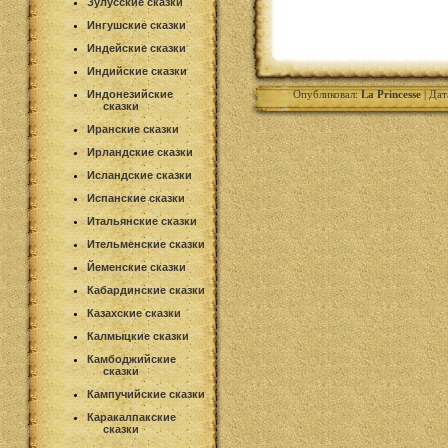
Зулусские сказки
Ингушские сказки
Индейские сказки
Индийские сказки
Индонезийские
Опубликовал:
La Princesse
| Дат
сказки
Иранские сказки
Ирландские сказки
Исландские сказки
Испанские сказки
Итальянские сказки
Ительменские сказки
Йеменские сказки
Кабардинские сказки
Казахские сказки
Калмыцкие сказки
Камбоджийские
сказки
Кампучийские сказки
Каракалпакские
сказки