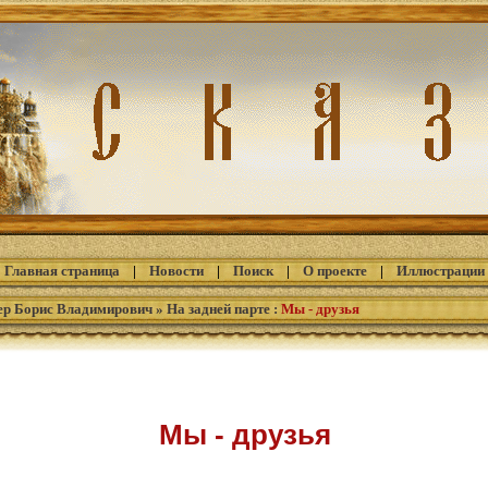
Главная страница
|
Новости
|
Поиск
|
О проекте
|
Иллюстрации
ер Борис Владимирович
»
На задней парте
:
Мы - друзья
Мы - друзья