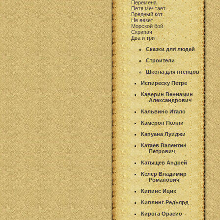
Перемена
Петя мечтает
Вредный кот
Не везет
Морской бой
Скрипач
Два и три
Сказки для людей
Строители
Школа для птенцов
Испиреску Петре
Каверин Вениамин
Александрович
Кальвино Итало
Камерон Полли
Капуана Луиджи
Катаев Валентин
Петрович
Катыщев Андрей
Келер Владимир
Романович
Кипинс Ицик
Киплинг Редьярд
Кирога Орасио