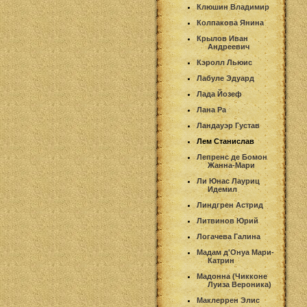
Клюшин Владимир
Колпакова Янина
Крылов Иван
Андреевич
Кэролл Льюис
Лабуле Эдуард
Лада Йозеф
Лана Ра
Ландауэр Густав
Лем Станислав
Лепренс де Бомон
Жанна-Мари
Ли Юнас Лауриц
Идемил
Линдгрен Астрид
Литвинов Юрий
Логачева Галина
Мадам д'Онуа Мари-
Катрин
Мадонна (Чикконе
Луиза Вероника)
Маклеррен Элис