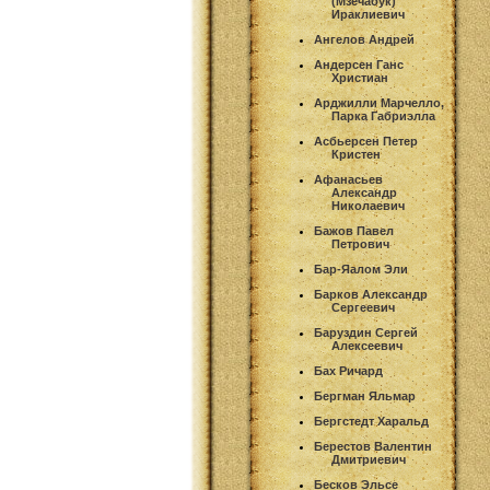
(Мзечабук)
Ираклиевич
Ангелов Андрей
Андерсен Ганс
Христиан
Арджилли Марчелло,
Парка Габриэлла
Асбьерсен Петер
Кристен
Афанасьев
Александр
Николаевич
Бажов Павел
Петрович
Бар-Яалом Эли
Барков Александр
Сергеевич
Баруздин Сергей
Алексеевич
Бах Ричард
Бергман Яльмар
Бергстедт Харальд
Берестов Валентин
Дмитриевич
Бесков Эльсе