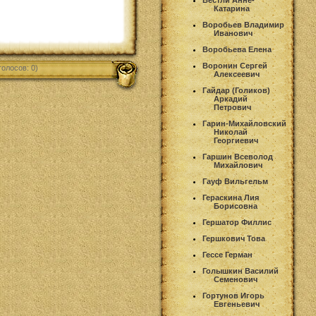
Вестли Анне-
Катарина
Воробьев Владимир
Иванович
Воробьева Елена
Воронин Сергей
голосов: 0)
Алексеевич
Гайдар (Голиков)
Аркадий
Петрович
Гарин-Михайловский
Николай
Георгиевич
Гаршин Всеволод
Михайлович
Гауф Вильгельм
Гераскина Лия
Борисовна
Гершатор Филлис
Гершкович Това
Гессе Герман
Голышкин Василий
Семенович
Гортунов Игорь
Евгеньевич