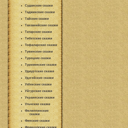
Суданские сказки
Таджикские сказки
Тайские сказки
Танзанийские сказки
Татарские сказки
Тибетские сказки
Тофаларские сказки
Тувинские сказки
Турецкие сказки
Туркменские сказки
Удмуртские сказки
Удэгейские сказки
Узбекские сказки
Уйгурские сказки
Украинские сказки
Ульчские сказки
Филиппинские
сказки
Финские сказки
Французские сказки