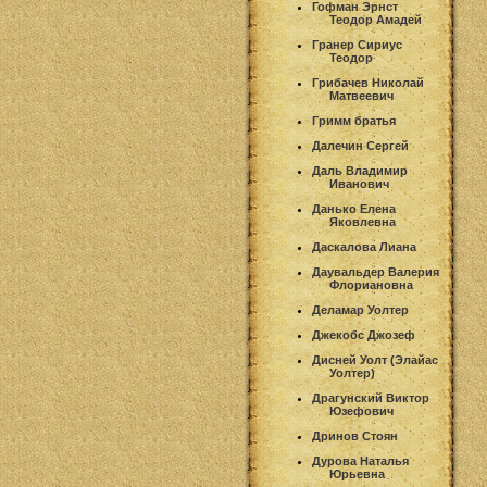
Гофман Эрнст
Теодор Амадей
Гранер Сириус
Теодор
Грибачев Николай
Матвеевич
Гримм братья
Далечин Сергей
Даль Владимир
Иванович
Данько Елена
Яковлевна
Даскалова Лиана
Даувальдер Валерия
Флориановна
Деламар Уолтер
Джекобс Джозеф
Дисней Уолт (Элайас
Уолтер)
Драгунский Виктор
Юзефович
Дринов Стоян
Дурова Наталья
Юрьевна