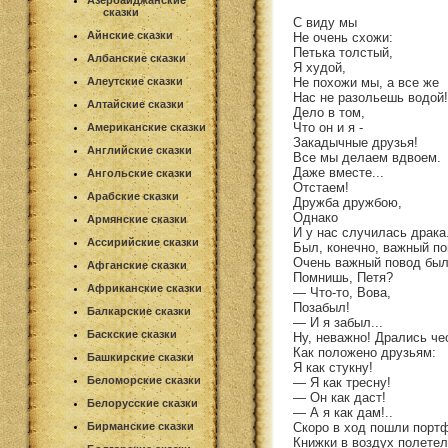
Азербайджанские
сказки
С виду мы
Айнские сказки
Не очень схожи:
Петька толстый,
Албанские сказки
Я худой,
Не похожи мы, а все же
Алеутские сказки
Нас не разольешь водой!
Алтайские сказки
Дело в том,
Что он и я -
Американские сказки
Закадычные друзья!
Английские сказки
Все мы делаем вдвоем.
Даже вместе...
Ангольские сказки
Отстаем!
Арабские сказки
Дружба дружбою,
Однако
Армянские сказки
И у нас случилась драка
Ассирийские сказки
Был, конечно, важный по
Очень важный повод был
Афганские сказки
Помнишь, Петя?
Африканские сказки
— Что-то, Вова,
Позабыл!
Балкарские сказки
— И я забыл...
Баскские сказки
Ну, неважно! Дрались че
Как положено друзьям:
Башкирские сказки
Я как стукну!
Беломорские сказки
— Я как тресну!
— Он как даст!
Белорусские сказки
— А я как дам!..
Скоро в ход пошли порт
Бирманские сказки
Книжки в воздух полетел