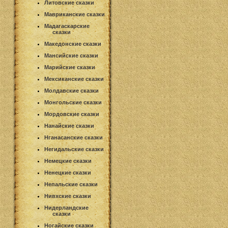
Литовские сказки
Мавриканские сказки
Мадагаскарские
сказки
Македонские сказки
Мансийские сказки
Марийские сказки
Мексиканские сказки
Молдавские сказки
Монгольские сказки
Мордовские сказки
Нанайские сказки
Нганасанские сказки
Негидальские сказки
Немецкие сказки
Ненецкие сказки
Непальские сказки
Нивхские сказки
Нидерландские
сказки
Ногайские сказки