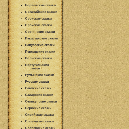
Норвежские сказки
Океанийские сказки
Орокские сказки
Орочские сказки
Осетинские сказки
Пакистанские сказки
Папуасские сказки
Персидские сказки
Польские сказки
Португальские
сказки
Румынские сказки
Русские сказки
Саамские сказки
Саларские сказки
Селькупские сказки
Сербские сказки
Сирийские сказки
Словацкие сказки
Словенские сказки