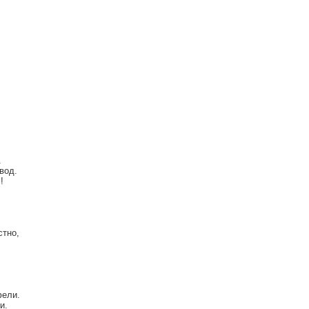
.
вод.
!
стно,
фели.
и.