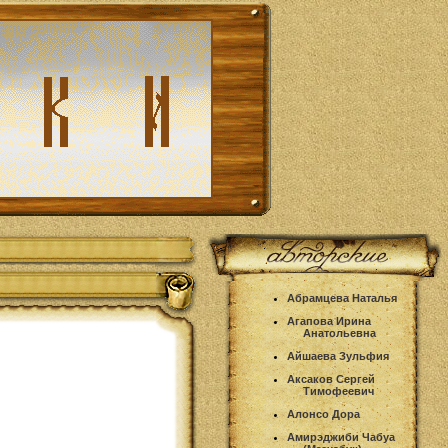
Абрамцева Наталья
Агапова Ирина
Анатольевна
Айшаева Зульфия
Аксаков Сергей
Тимофеевич
Алонсо Дора
Амирэджиби Чабуа