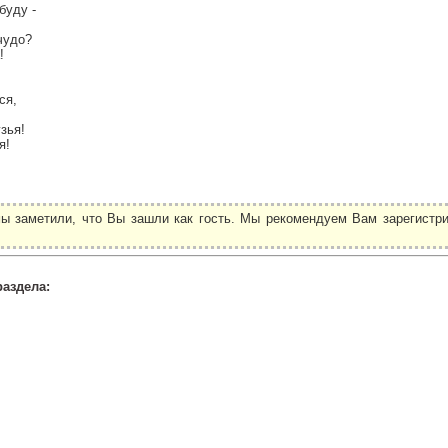
буду -
чудо?
!
ся,
зья!
я!
ы заметили, что Вы зашли как гость. Мы рекомендуем Вам зарегистри
.
раздела: