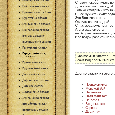
Болгарские сказки
Словом, скромничать не 
Драка вышла хоть куда!
Боснийские сказки
Только смотрим - что за 
Бразильские сказки
С нас ручьем бежит вода
Это Вовкина сестра
Бурятские сказки
Облила нас из ведра!
Бушменские сказки
С нас вода ручьями льет
А она еще смеется:
Венгерские сказки
— Вы действительно дру
Вепские сказки
Вас водой разлить нельз
Вьетнамские сказки
Гагаузские сказки
Герцеговинские
Уважаемый читатель, м
сказки
сайт под своим именем
Греческие сказки
Грузинские сказки
Другие сказки из этого 
Даосские сказки
Даргинские сказки
Познакомимся
Датские сказки
Морской бой
Перемена
Долганские сказки
Петя мечтает
Дунганские сказки
Не везет
Вредный кот
Еврейские сказки
Скрипач
Египетские сказки
Два и три