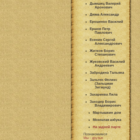
Дымшиц Валерий
Аронович
Дюма Александр
Ерошенко Василий
Ершов Петр
Павлович
Есенин Сергей
Александрович
Житков Борис
Степанович
Жуковский Василий
Андреевич
Забродина Тальяна
Зальтен Феликс
(Зальцман
Зигмунд)
Захариева Лила
Заходер Борис
Владимирович
Мартышкин дом
Мохнатая азбука
На задней парте
Познакомимся
Мы - друзья