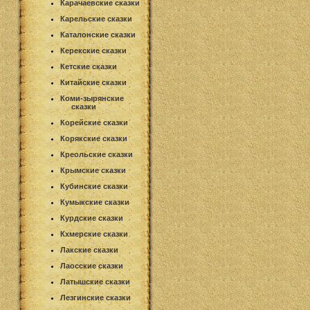
Карачаевские сказки
Карельские сказки
Каталонские сказки
Керекские сказки
Кетские сказки
Китайские сказки
Коми-зырянские
сказки
Корейские сказки
Корякские сказки
Креольские сказки
Крымские сказки
Кубинские сказки
Кумыкские сказки
Курдские сказки
Кхмерские сказки
Лакские сказки
Лаосские сказки
Латышские сказки
Лезгинские сказки