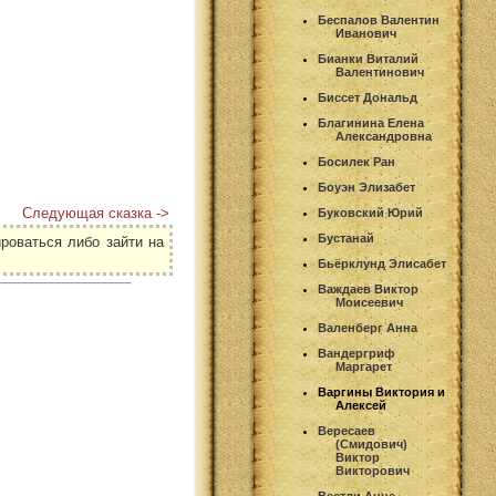
Беспалов Валентин
Иванович
Бианки Виталий
Валентинович
Биссет Дональд
Благинина Елена
Александровна
Босилек Ран
Боуэн Элизабет
Следующая сказка ->
Буковский Юрий
Бустанай
роваться либо зайти на
Бьёрклунд Элисабет
Важдаев Виктор
Моисеевич
Валенберг Анна
Вандергриф
Маргарет
Варгины Виктория и
Алексей
Вересаев
(Смидович)
Виктор
Викторович