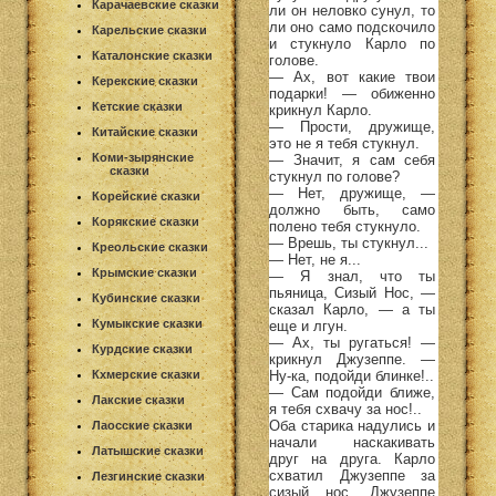
Карачаевские сказки
ли он неловко сунул, то
ли оно само подскочило
Карельские сказки
и стукнуло Карло по
Каталонские сказки
голове.
— Ах, вот какие твои
Керекские сказки
подарки! — обиженно
Кетские сказки
крикнул Карло.
— Прости, дружище,
Китайские сказки
это не я тебя стукнул.
Коми-зырянские
— Значит, я сам себя
сказки
стукнул по голове?
— Нет, дружище, —
Корейские сказки
должно быть, само
Корякские сказки
полено тебя стукнуло.
— Врешь, ты стукнул...
Креольские сказки
— Нет, не я...
Крымские сказки
— Я знал, что ты
пьяница, Сизый Нос, —
Кубинские сказки
сказал Карло, — а ты
Кумыкские сказки
еще и лгун.
— Ах, ты ругаться! —
Курдские сказки
крикнул Джузеппе. —
Ну-ка, подойди блинке!..
Кхмерские сказки
— Сам подойди ближе,
Лакские сказки
я тебя схвачу за нос!..
Оба старика надулись и
Лаосские сказки
начали наскакивать
Латышские сказки
друг на друга. Карло
схватил Джузеппе за
Лезгинские сказки
сизый нос. Джузеппе