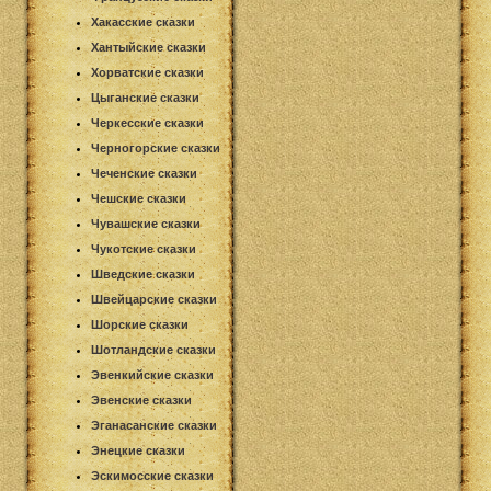
Хакасские сказки
Хантыйские сказки
Хорватские сказки
Цыганские сказки
Черкесские сказки
Черногорские сказки
Чеченские сказки
Чешские сказки
Чувашские сказки
Чукотские сказки
Шведские сказки
Швейцарские сказки
Шорские сказки
Шотландские сказки
Эвенкийские сказки
Эвенские сказки
Эганасанские сказки
Энецкие сказки
Эскимосские сказки