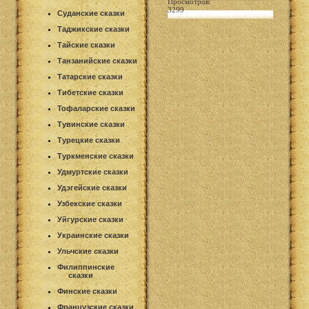
Просмотров:
3299
Суданские сказки
Таджикские сказки
Тайские сказки
Танзанийские сказки
Татарские сказки
Тибетские сказки
Тофаларские сказки
Тувинские сказки
Турецкие сказки
Туркменские сказки
Удмуртские сказки
Удэгейские сказки
Узбекские сказки
Уйгурские сказки
Украинские сказки
Ульчские сказки
Филиппинские
сказки
Финские сказки
Французские сказки