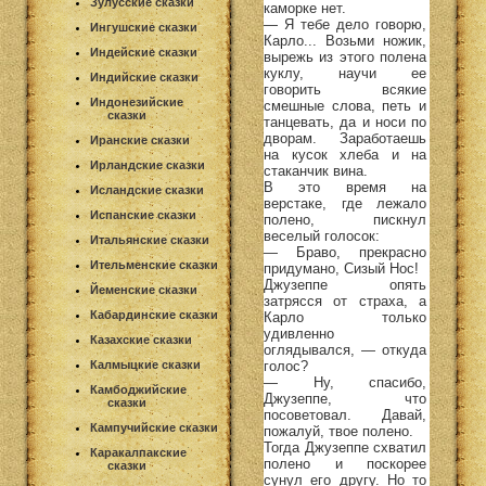
Зулусские сказки
каморке нет.
— Я тебе дело говорю,
Ингушские сказки
Карло... Возьми ножик,
Индейские сказки
вырежь из этого полена
куклу, научи ее
Индийские сказки
говорить всякие
Индонезийские
смешные слова, петь и
сказки
танцевать, да и носи по
дворам. Заработаешь
Иранские сказки
на кусок хлеба и на
Ирландские сказки
стаканчик вина.
В это время на
Исландские сказки
верстаке, где лежало
Испанские сказки
полено, пискнул
веселый голосок:
Итальянские сказки
— Браво, прекрасно
Ительменские сказки
придумано, Сизый Нос!
Джузеппе опять
Йеменские сказки
затрясся от страха, а
Кабардинские сказки
Карло только
удивленно
Казахские сказки
оглядывался, — откуда
голос?
Калмыцкие сказки
— Ну, спасибо,
Камбоджийские
Джузеппе, что
сказки
посоветовал. Давай,
Кампучийские сказки
пожалуй, твое полено.
Тогда Джузеппе схватил
Каракалпакские
полено и поскорее
сказки
сунул его другу. Но то