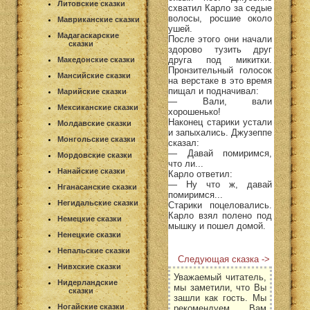
Литовские сказки
схватил Карло за седые
волосы, росшие около
Мавриканские сказки
ушей.
Мадагаскарские
После этого они начали
сказки
здорово тузить друг
друга под микитки.
Македонские сказки
Пронзительный голосок
Мансийские сказки
на верстаке в это время
пищал и подначивал:
Марийские сказки
— Вали, вали
Мексиканские сказки
хорошенько!
Наконец старики устали
Молдавские сказки
и запыхались. Джузеппе
Монгольские сказки
сказал:
— Давай помиримся,
Мордовские сказки
что ли...
Нанайские сказки
Карло ответил:
— Ну что ж, давай
Нганасанские сказки
помиримся...
Негидальские сказки
Старики поцеловались.
Карло взял полено под
Немецкие сказки
мышку и пошел домой.
Ненецкие сказки
Непальские сказки
Следующая сказка ->
Нивхские сказки
Уважаемый читатель,
Нидерландские
мы заметили, что Вы
сказки
зашли как гость. Мы
Ногайские сказки
рекомендуем Вам