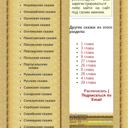
зарегистрироваться
Норвежские сказки
либо зайти на сайт
под своим именем.
Океанийские сказки
Орокские сказки
Орочские сказки
Другие сказки из этого
раздела:
Осетинские сказки
Пакистанские сказки
1 глава
Папуасские сказки
3 глава
Персидские сказки
5 глава
9 глава
Польские сказки
27 глава
Португальские
26 глава
сказки
8 глава
28 глава
Румынские сказки
4 глава
Русские сказки
29 глава
Саамские сказки
Распечатать
|
Саларские сказки
Подписаться по
Email
Селькупские сказки
Сербские сказки
Сирийские сказки
Опубликовал:
La Princesse
|
Словацкие сказки
Дата: 19
июня 2009 |
(голосов: 3)
Словенские сказки