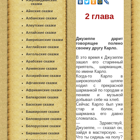
Азербайджанские
сказки
Айнские сказки
2 глава
Албанские сказки
Алеутские сказки
Алтайские сказки
Джузеппе дарит
Американские сказки
говорящее полено
Английские сказки
своему другу Карло.
Ангольские сказки
В это время к Джузеппе
Арабские сказки
зашел его старинный
приятель, шарманщик,
Армянские сказки
по имени Карло.
Когда-то Карло в
Ассирийские сказки
широкополой шляпе
Афганские сказки
ходил с прекрасной
шарманкой по городам и
Африканские сказки
пением и музыкой
Балкарские сказки
добывал себе на хлеб.
Сейчас Карло был уже
Баскские сказки
стар и болен, и
Башкирские сказки
шарманка его давно
сломалась.
Беломорские сказки
— Здравствуй,
Белорусские сказки
Джузеппе, — сказал он,
зайдя в мастерскую. —
Бирманские сказки
Что ты сидишь на полу?