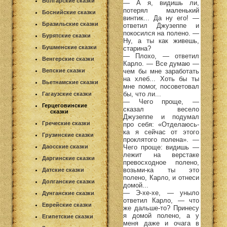
Болгарские сказки
— А я, видишь ли,
потерял маленький
Боснийские сказки
винтик... Да ну его! —
Бразильские сказки
ответил Джузеппе и
покосился на полено. —
Бурятские сказки
Ну, а ты как живешь,
Бушменские сказки
старина?
— Плохо, — ответил
Венгерские сказки
Карло. — Все думаю —
чем бы мне заработать
Вепские сказки
на хлеб... Хоть бы ты
Вьетнамские сказки
мне помог, посоветовал
бы, что ли...
Гагаузские сказки
— Чего проще, —
Герцеговинские
сказал весело
сказки
Джузеппе и подумал
Греческие сказки
про себя: «Отделаюсь-
ка я сейчас от этого
Грузинские сказки
проклятого полена». —
Чего проще: видишь —
Даосские сказки
лежит на верстаке
Даргинские сказки
превосходное полено,
возьми-ка ты это
Датские сказки
полено, Карло, и отнеси
Долганские сказки
домой...
— Э-хе-хе, — уныло
Дунганские сказки
ответил Карло, — что
Еврейские сказки
же дальше-то? Принесу
я домой полено, а у
Египетские сказки
меня даже и очага в