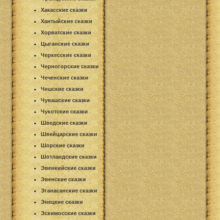
Хакасские сказки
Хантыйские сказки
Хорватские сказки
Цыганские сказки
Черкесские сказки
Черногорские сказки
Чеченские сказки
Чешские сказки
Чувашские сказки
Чукотские сказки
Шведские сказки
Швейцарские сказки
Шорские сказки
Шотландские сказки
Эвенкийские сказки
Эвенские сказки
Эганасанские сказки
Энецкие сказки
Эскимосские сказки