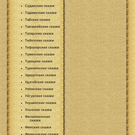
Суданские сказки
Таджикские сказки
Тайские сказки
Танзанийские сказки
Татарские сказки
Тибетские сказки
Тофаларские сказки
Тувинские сказки
Турецкие сказки
Туркменские сказки
Удмуртские сказки
Удэгейские сказки
Узбекские сказки
Уйгурские сказки
Украинские сказки
Ульчские сказки
Филиппинские
сказки
Финские сказки
Французские сказки