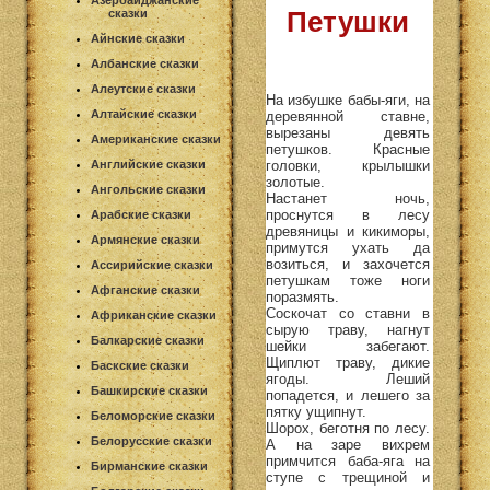
Азербайджанские
Петушки
сказки
Айнские сказки
Албанские сказки
Алеутские сказки
На избушке бабы-яги, на
Алтайские сказки
деревянной ставне,
вырезаны девять
Американские сказки
петушков. Красные
головки, крылышки
Английские сказки
золотые.
Ангольские сказки
Настанет ночь,
проснутся в лесу
Арабские сказки
древяницы и кикиморы,
Армянские сказки
примутся ухать да
возиться, и захочется
Ассирийские сказки
петушкам тоже ноги
Афганские сказки
поразмять.
Соскочат со ставни в
Африканские сказки
сырую траву, нагнут
Балкарские сказки
шейки забегают.
Щиплют траву, дикие
Баскские сказки
ягоды. Леший
Башкирские сказки
попадется, и лешего за
пятку ущипнут.
Беломорские сказки
Шорох, беготня по лесу.
Белорусские сказки
А на заре вихрем
примчится баба-яга на
Бирманские сказки
ступе с трещиной и