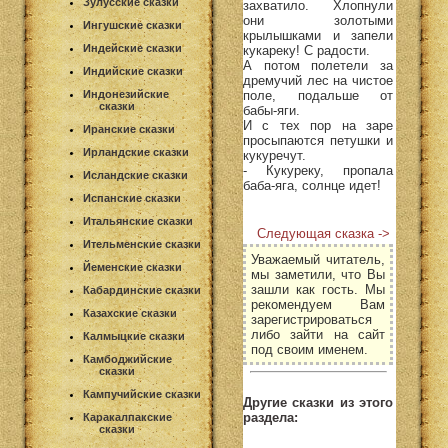
Зулусские сказки
захватило. Хлопнули
они золотыми
Ингушские сказки
крылышками и запели
Индейские сказки
кукареку! С радости.
А потом полетели за
Индийские сказки
дремучий лес на чистое
поле, подальше от
Индонезийские
сказки
бабы-яги.
И с тех пор на заре
Иранские сказки
просыпаются петушки и
Ирландские сказки
кукуречут.
- Кукуреку, пропала
Исландские сказки
баба-яга, солнце идет!
Испанские сказки
Итальянские сказки
Следующая сказка ->
Ительменские сказки
Уважаемый читатель,
Йеменские сказки
мы заметили, что Вы
зашли как гость. Мы
Кабардинские сказки
рекомендуем Вам
Казахские сказки
зарегистрироваться
либо зайти на сайт
Калмыцкие сказки
под своим именем.
Камбоджийские
сказки
Кампучийские сказки
Другие сказки из этого
раздела:
Каракалпакские
сказки