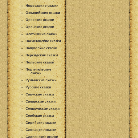
Норвежские сказки
Океанийские сказки
Орокские сказки
Орочские сказки
Осетинские сказки
Пакистанские сказки
Папуасские сказки
Персидские сказки
Польские сказки
Португальские
сказки
Румынские сказки
Русские сказки
Саамские сказки
Саларские сказки
Селькупские сказки
Сербские сказки
Сирийские сказки
Словацкие сказки
Словенские сказки