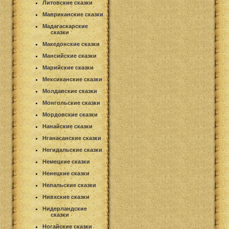
Литовские сказки
Мавриканские сказки
Мадагаскарские
сказки
Македонские сказки
Мансийские сказки
Марийские сказки
Мексиканские сказки
Молдавские сказки
Монгольские сказки
Мордовские сказки
Нанайские сказки
Нганасанские сказки
Негидальские сказки
Немецкие сказки
Ненецкие сказки
Непальские сказки
Нивхские сказки
Нидерландские
сказки
Ногайские сказки