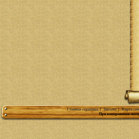
Главная страница
|
Письмо
|
Карта сай
При копировании мате