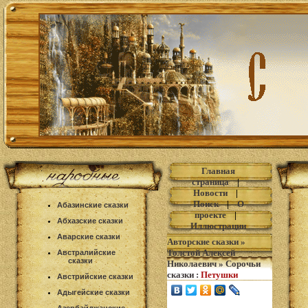
Главная
страница
|
Новости
|
Поиск
|
О
Абазинские сказки
проекте
|
Абхазские сказки
Иллюстрации
Аварские сказки
Авторские сказки
»
Толстой Алексей
Австралийские
сказки
Николаевич
»
Сорочьи
сказки
:
Петушки
Австрийские сказки
Адыгейские сказки