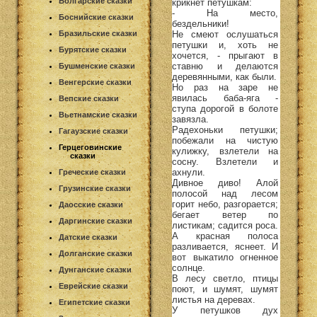
Болгарские сказки
крикнет петушкам:
- На место,
Боснийские сказки
бездельники!
Не смеют ослушаться
Бразильские сказки
петушки и, хоть не
Бурятские сказки
хочется, - прыгают в
ставню и делаются
Бушменские сказки
деревянными, как были.
Венгерские сказки
Но раз на заре не
явилась баба-яга -
Вепские сказки
ступа дорогой в болоте
Вьетнамские сказки
завязла.
Радехоньки петушки;
Гагаузские сказки
побежали на чистую
Герцеговинские
кулижку, взлетели на
сказки
сосну. Взлетели и
ахнули.
Греческие сказки
Дивное диво! Алой
Грузинские сказки
полосой над лесом
горит небо, разгорается;
Даосские сказки
бегает ветер по
Даргинские сказки
листикам; садится роса.
А красная полоса
Датские сказки
разливается, яснеет. И
Долганские сказки
вот выкатило огненное
солнце.
Дунганские сказки
В лесу светло, птицы
Еврейские сказки
поют, и шумят, шумят
листья на деревах.
Египетские сказки
У петушков дух