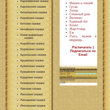
Карачаевские сказки
Мишка и леший
Гусак
Карельские сказки
Топор
Каталонские сказки
Снежный дом
Великан
Керекские сказки
Куриный бог
Кетские сказки
Козел
Жар-птица
Китайские сказки
Еж
Коми-зырянские
Рысь, мужик и
сказки
медведь
Корейские сказки
Распечатать |
Корякские сказки
Подписаться по
Email
Креольские сказки
Крымские сказки
Кубинские сказки
Опубликовал:
La Princesse
|
Кумыкские сказки
Дата: 20
июня 2009 |
Курдские сказки
(голосов: 0)
Просмотров:
2208
Кхмерские сказки
Лакские сказки
Лаосские сказки
Латышские сказки
Лезгинские сказки