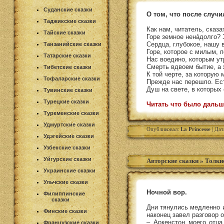
Суданские сказки
О том, что после случ
Таджикские сказки
Как нам, читатель, сказа
Тайские сказки
Горе земное нена́долго?
Сердца, глубокое, нашу 
Танзанийские сказки
Горе, которое с милым, 
Татарские сказки
Нас воедино, которым ут
Смерть вдвоем бытие, а
Тибетские сказки
К той черте, за которую
Тофаларские сказки
Прежде нас перешло. Ест
Душ на свете, в которых 
Тувинские сказки
Турецкие сказки
Читать что было дальш
Туркменские сказки
Удмуртские сказки
Опубликовал:
La Princesse
| Дат
Удэгейские сказки
Узбекские сказки
Уйгурские сказки
Авторские сказки
»
Толки
Украинские сказки
Ульчские сказки
Ночной вор.
Филиппинские
сказки
Дни тянулись медленно и
Финские сказки
наконец завел разговор 
– Аркенстон моего отца
Французские сказки