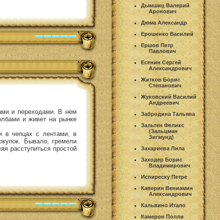
Дымшиц Валерий
Аронович
Дюма Александр
Ерошенко Василий
Ершов Петр
Павлович
Есенин Сергей
Александрович
Житков Борис
Степанович
Жуковский Василий
Андреевич
ами и переходами. В нем
Забродина Тальяна
олбами и живет на рынке
Зальтен Феликс
(Зальцман
и в чепцах с лентами, в
Зигмунд)
окупок. Бывало, гремели
яя расступиться простой
Захариева Лила
Заходер Борис
Владимирович
Испиреску Петре
Каверин Вениамин
Александрович
Кальвино Итало
Камерон Полли