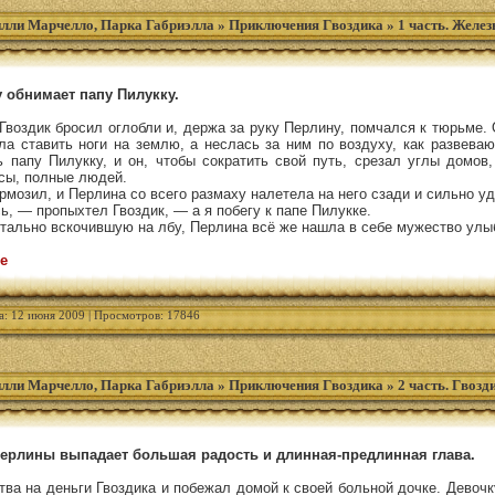
лли Марчелло, Парка Габриэлла
»
Приключения Гвоздика
»
1 часть. Желе
 обнимает папу Пилукку.
 Гвоздик бросил оглобли и, держа за руку Перлину, помчался к тюрьме. 
ла ставить ноги на землю, а неслась за ним по воздуху, как развева
ь папу Пилукку, и он, чтобы сократить свой путь, срезал углы домов
усы, полные людей.
ормозил, и Перлина со всего размаху налетела на него сзади и сильно у
, — пропыхтел Гвоздик, — а я побегу к папе Пилукке.
ально вскочившую на лбу, Перлина всё же нашла в себе мужество улы
е
а: 12 июня 2009 | Просмотров: 17846
лли Марчелло, Парка Габриэлла
»
Приключения Гвоздика
»
2 часть. Гвозд
Перлины выпадает большая радость и длинная-предлинная глава.
ва на деньги Гвоздика и побежал домой к своей больной дочке. Девоч