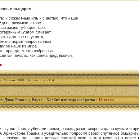
илось с рыцарем.
ть: к сожаленью иль к счастью, что наше
 Здесь разумею я горе
всю жизнь губящее горе,
потерянным благом сливает.
рата для нас не утрата,
 жизнь порыв непрестанный
 милое наше из мира
ь, правда, много избранных
святая печаль, как свеча пред иконой,
е
а: 23 июня 2009 | Просмотров: 2134
ен Джон Рональд Роуэл
»
Хоббит или туда и обратно
:
16 глава
 скучно. Гномы убивали время, раскладывая сокровища по кучкам и при
об Аркенстоне Траина и убедительно попросил своих спутников обшарить
, – сказал он, – один дороже золотой реки, а для меня он и вовсе 