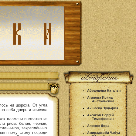
Абрамцева Наталья
Агапова Ирина
Анатольевна
лось ни шороха. От угла
Айшаева Зульфия
 на себя дверь и исчезла
Аксаков Сергей
чок пламени выхватил из
Тимофеевич
ли рясы: белая, чёрная,
Алонсо Дора
етильников, закреплённых
ревянному столу посреди
Амирэджиби Чабуа