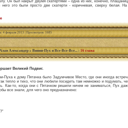
лу. Он был накрыт двумя скатертями – одна из них, конечно, плащаниц
 него это были просто две скатерти - коричневая, сверху белая. Н
е
а: 4 февраля 2013 | Просмотров: 1685
Алан Александер
»
Винни-Пух и Все-Все-Все...
:
16 глава
ершает Великий Подвиг.
и-Пуха к дому Пятачка было Задумчивое Место, где они иногда встреч
так тепло и тихо, что они любили посидеть там немножко и подумать, че
сь. Как-то, когда они с Пятачком решили ничем не заниматься, Пух д
обы все знали, для чего оно предназначено:
?”