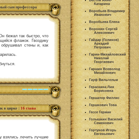
Вестли Анне-
Катарина
зный сын профессора
Воробьев Владимир
Иванович
Воробьева Елена
Воронин Сергей
Алексеевич
Он бежал так быстро, что
Гайдар (Голиков)
ющийся флажок. Гвоздику
Аркадий
, обрушивал стены и, как
Петрович
дарилась.
Гарин-Михайловский
Николай
Георгиевич
бнуться.
Гаршин Всеволод
Михайлович
Гауф Вильгельм
Гераскина Лия
Борисовна
Гершатор Филлис
Гершкович Това
ик в цирке
:
16 глава
Гессе Герман
Голышкин Василий
Семенович
Гортунов Игорь
Евгеньевич
ку взялись лечить лучшие