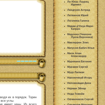
Ли Юнас Лауриц
Идемил
Линдгрен Астрид
Литвинов Юрий
Логачева Галина
Мадам д'Онуа Мари-
Катрин
Мадонна (Чикконе
Луиза Вероника)
Маклеррен Элис
Матусов-Бабич Илья
Милн Алан
Александер
Муренина Евгения
Мурзаев Сергей
Муур Лилиан
Наконечный Игорь
Непомнящая Дина
Нерман Эйнар
Нода Томойи
водя их в порядок. Торин
Овчинников Сергей
 все углы.
не имеет цены. Из всего
Ольмезов Мурадин