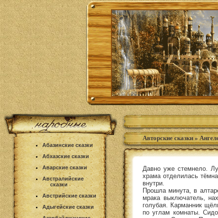
Авторские сказки
»
Ангел
Абазинские сказки
Абхазские сказки
Аварские сказки
Давно уже стемнело. Лу
храма отделилась тёмна
Австралийские
внутри.
сказки
Прошла минута, в алтар
Австрийские сказки
мрака выключатель, нах
голубая. Карманник щёл
Адыгейские сказки
по углам комнаты. Сидо