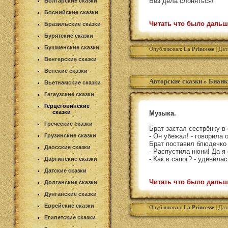
Без дела слоняться!
Болгарские сказки
Боснийские сказки
Читать что было дальш
Бразильские сказки
Бурятские сказки
Бушменские сказки
Опубликовал:
La Princesse
| Дат
Венгерские сказки
Вепские сказки
Авторские сказки
»
Бианк
Вьетнамские сказки
Гагаузские сказки
Герцеговинские
сказки
Музыка.
Греческие сказки
Брат застал сестрёнку в 
Грузинские сказки
- Он убежал! - говорила 
Брат поставил блюдечко 
Даосские сказки
- Распустила нюни! Да я 
- Как в сапог? - удивила
Даргинские сказки
Датские сказки
Читать что было дальш
Долганские сказки
Дунганские сказки
Еврейские сказки
Опубликовал:
La Princesse
| Дат
Египетские сказки