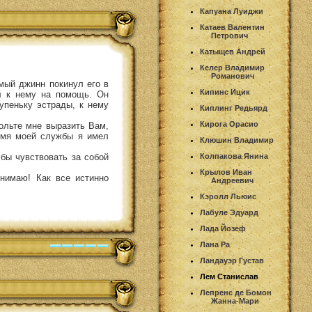
Капуана Луиджи
Катаев Валентин
Петрович
Катыщев Андрей
Келер Владимир
Романович
имый джинн покинул его в
Кипинс Ицик
л к нему на помощь. Он
упеньку эстрады, к нему
Киплинг Редьярд
Кирога Орасио
ольте мне выразить Вам,
емя моей службы я имел
Клюшин Владимир
бы чувствовать за собой
Колпакова Янина
Крылов Иван
нимаю! Как все истинно
Андреевич
Кэролл Льюис
Лабуле Эдуард
Лада Йозеф
Лана Ра
Ландауэр Густав
Лем Станислав
Лепренс де Бомон
Жанна-Мари