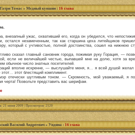
 Гатри Томаc
»
Медный кувшин
:
16 глава
ие.
а, внезапный ужас, охвативший его, когда он убедился, что непостиж
и, остался незамеченным, так как старшина цеха литейщиков прише
эру, который с учтивостью, полной достоинства, сошел на нижнюю ст
тливо сказал главный сановник города, пожимая руку Горация, — позв
шой, если не величайшей честью, выпавшей мне на долю, хотя за вр
чем обычное число знатных посетителей.
аций вполне искренне, — выслушайте меня, я… я всей душой желал 
 этот… этот блестящий комплимент.
эр отечески шутливым тоном. — Скромность, мой уважаемый, я по
ая черта! Позвольте представить вас шерифам.
е
а: 21 июня 2009 | Просмотров: 2120
ский Василий Андреевич
»
Ундина
:
16 глава