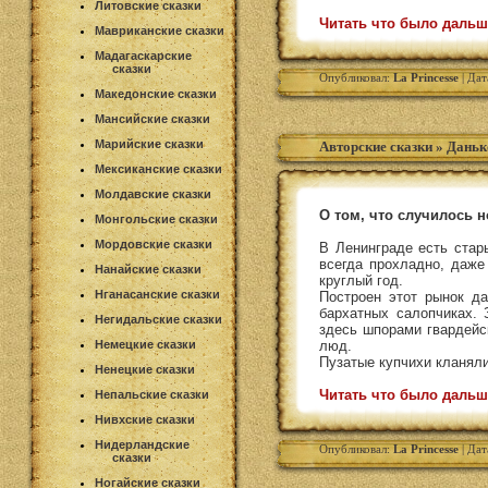
Литовские сказки
Читать что было дальш
Мавриканские сказки
Мадагаскарские
сказки
Опубликовал:
La Princesse
| Дат
Македонские сказки
Мансийские сказки
Марийские сказки
Авторские сказки
»
Даньк
Мексиканские сказки
Молдавские сказки
О том, что случилось 
Монгольские сказки
Мордовские сказки
В Ленинграде есть стар
всегда прохладно, даже
Нанайские сказки
круглый год.
Нганасанские сказки
Построен этот рынок да
бархатных салопчиках. 
Негидальские сказки
здесь шпорами гвардейс
Немецкие сказки
люд.
Пузатые купчихи кланяли
Ненецкие сказки
Читать что было дальш
Непальские сказки
Нивхские сказки
Нидерландские
Опубликовал:
La Princesse
| Дат
сказки
Ногайские сказки