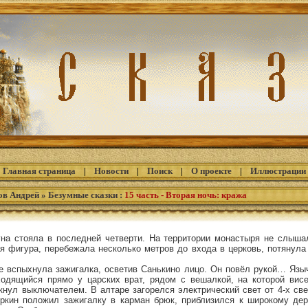
Главная страница
|
Новости
|
Поиск
|
О проекте
|
Иллюстрации
ов Андрей
»
Безумные сказки
:
15 часть - Вторая ночь: кража
на стояла в последней четверти. На территории монастыря не слыша
я фигура, перебежала несколько метров до входа в церковь, потянула
е вспыхнула зажигалка, осветив Санькино лицо. Он повёл рукой… Язы
одящийся прямо у царских врат, рядом с вешалкой, на которой висе
кнул выключателем. В алтаре загорелся электрический свет от 4-х св
ркин положил зажигалку в карман брюк, приблизился к широкому де