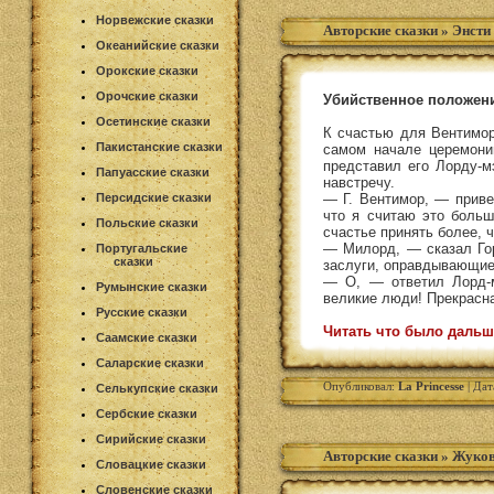
Норвежские сказки
Авторские сказки
»
Энсти
Океанийские сказки
Орокские сказки
Орочские сказки
Убийственное положен
Осетинские сказки
К счастью для Вентимор
Пакистанские сказки
самом начале церемони
представил его Лорду-м
Папуасские сказки
навстречу.
Персидские сказки
— Г. Вентимор, — приве
что я считаю это боль
Польские сказки
счастье принять более, 
— Милорд, — сказал Гор
Португальские
сказки
заслуги, оправдывающие
— О, — ответил Лорд-м
Румынские сказки
великие люди! Прекрасн
Русские сказки
Читать что было дальш
Саамские сказки
Саларские сказки
Опубликовал:
La Princesse
| Дат
Селькупские сказки
Сербские сказки
Сирийские сказки
Авторские сказки
»
Жуков
Словацкие сказки
Словенские сказки