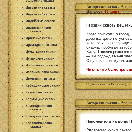
Зулусские сказки
Авторские сказки
»
Арджи
Ингушские сказки
Пилукки
:
16 глава
Индейские сказки
Индийские сказки
Гвоздик сквозь решётку
Индонезийские
сказки
Когда приехали в город,
Иранские сказки
девочка даже не успева
хотелось скорее увидет
Ирландские сказки
снаряд, пробивал автоб
Вдруг Гвоздик резко зат
Исландские сказки
— Ты подожди меня здесь
Испанские сказки
Ощупывая шишку, момент
Итальянские сказки
Читать что было дальш
Ительменские сказки
Йеменские сказки
Опубликовал:
La Princesse
| Дат
Кабардинские сказки
Казахские сказки
Калмыцкие сказки
Авторские сказки
»
Арджи
Камбоджийские
сказки
Кампучийские сказки
Наконец-то и на долю 
Каракалпакские
сказки
Ридарелло купил лекарст