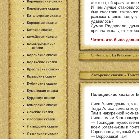
Карачаевские сказки
доктора; ей сразу стало 
И чем лучше становилос
Карельские сказки
был счастлив, такого же
Каталонские сказки
разыскать свою подругу.
удавалось?
Керекские сказки
Думал Ридарелло, думал
Кетские сказки
пришла мысль, от которо
Китайские сказки
Читать что было дальш
Коми-зырянские
сказки
Корейские сказки
Опубликовал:
La Princesse
| Дат
Корякские сказки
Креольские сказки
Авторские сказки
»
Толст
Крымские сказки
Кубинские сказки
Кумыкские сказки
Полицейские хватают Бу
Курдские сказки
Лиса Алиса думала, что 
Кхмерские сказки
Тогда Алиса велела коту
Лакские сказки
Там в накуренной комнат
Лиса самым благонамере
Лаосские сказки
— Господин мужественны
Латышские сказки
всем богатеньким и почт
Спросонок дежурный буль
Лезгинские сказки
— Воррришка! Гам!