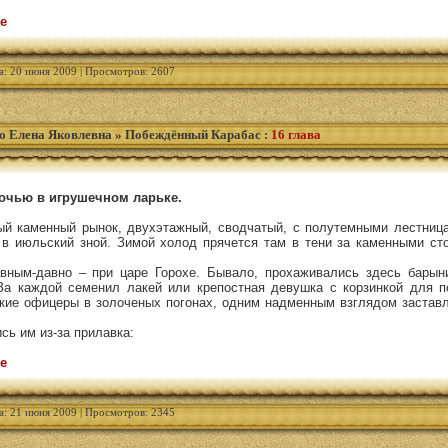
е
а: 20 июня 2009 | Просмотров: 2607
о Елена Яковлевна
»
Побеждённый Карабас
:
16 глава
ночью в игрушечном ларьке.
ый каменный рынок, двухэтажный, сводчатый, с полутемными лестниц
 в июльский зной. Зимой холод прячется там в тени за каменными ст
вным-давно – при царе Горохе. Бывало, прохаживались здесь барын
За каждой семенил лакей или крепостная девушка с корзинкой для п
кие офицеры в золоченых погонах, одним надменным взглядом заставл
сь им из-за прилавка:
е
а: 21 июня 2009 | Просмотров: 2345