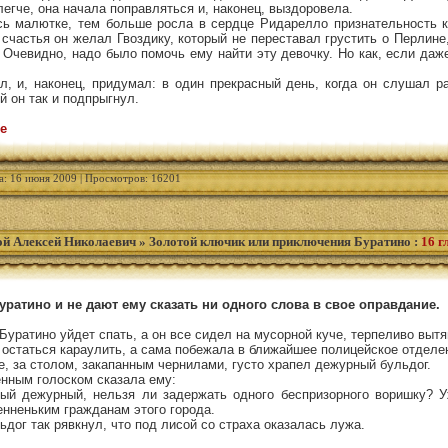
легче, она начала поправляться и, наконец, выздоровела.
ь малютке, тем больше росла в сердце Ридарелло признательность к
 счастья он желал Гвоздику, который не переставал грустить о Перлине
 Очевидно, надо было помочь ему найти эту девочку. Но как, если даж
, и, наконец, придумал: в один прекрасный день, когда он слушал ра
й он так и подпрыгнул.
е
а: 16 июня 2009 | Просмотров: 16201
ой Алексей Николаевич
»
Золотой ключик или приключения Буратино
:
16 г
ратино и не дают ему сказать ни одного слова в свое оправдание.
Буратино уйдет спать, а он все сидел на мусорной куче, терпеливо вытя
 остаться караулить, а сама побежала в ближайшее полицейское отделе
е, за столом, закапанным чернилами, густо храпел дежурный бульдог.
нным голоском сказала ему:
й дежурный, нельзя ли задержать одного беспризорного воришку? У
енненьким гражданам этого города.
дог так рявкнул, что под лисой со страха оказалась лужа.