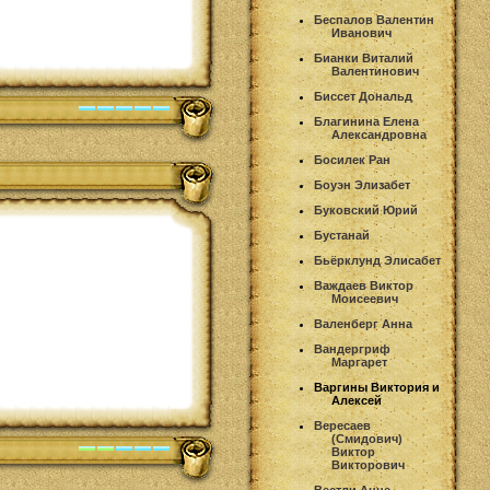
Беспалов Валентин
Иванович
Бианки Виталий
Валентинович
Биссет Дональд
Благинина Елена
Александровна
Босилек Ран
Боуэн Элизабет
Буковский Юрий
Бустанай
Бьёрклунд Элисабет
Важдаев Виктор
Моисеевич
Валенберг Анна
Вандергриф
Маргарет
Варгины Виктория и
Алексей
Вересаев
(Смидович)
Виктор
Викторович