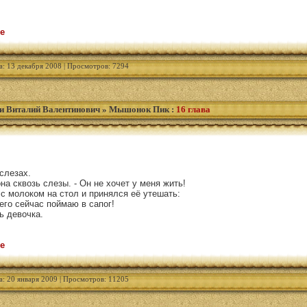
е
а: 13 декабря 2008 | Просмотров: 7294
и Виталий Валентинович
»
Мышонок Пик
:
16 глава
слезах.
она сквозь слезы. - Он не хочет у меня жить!
с молоком на стол и принялся её утешать:
его сейчас поймаю в сапог!
сь девочка.
е
а: 20 января 2009 | Просмотров: 11205