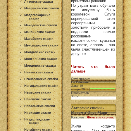
принятием решений.
Литовские сказки
По утрам мать обучала
Мавриканские сказки
ее искусству быть
королевой. Слуги
Мадагаскарские
сервировалией стол
сказки
серебряными и
Македонские сказки
золотыми приборами и
подавали самые
Мансийские сказки
роскошные
Марийские сказки
иэкзотические кушанья
на свете, словом - она
Мексиканские сказки
была счастливейшей из
Молдавские сказки
девушек.
Монгольские сказки
Мордовские сказки
Читать что было
дальше
Нанайские сказки
Опубликовал:
Нганасанские сказки
La Princesse
|
Негидальские сказки
Дата: 19
января 2009 |
Немецкие сказки
Просмотров:
3805
Ненецкие сказки
Непальские сказки
Авторские сказки
»
Мадам д'Онуа Мари-
Нивхские сказки
Катрин
:
Желтый карлик
Нидерландские
сказки
Жила когда-то
Ногайские сказки
королева. Она родила