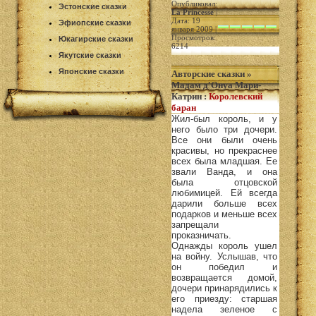
Опубликовал:
Эстонские сказки
La Princesse
|
Дата: 19
Эфиопские сказки
января 2009 |
Просмотров:
Юкагирские сказки
6214
Якутские сказки
Японские сказки
Авторские сказки
»
Мадам д'Онуа Мари-
Катрин
:
Королевский
баран
Жил-был король, и у
него было три дочери.
Все они были очень
красивы, но прекраснее
всех была младшая. Ее
звали Ванда, и она
была отцовской
любимицей. Ей всегда
дарили больше всех
подарков и меньше всех
запрещали
проказничать.
Однажды король ушел
на войну. Услышав, что
он победил и
возвращается домой,
дочери принарядились к
его приезду: старшая
надела зеленое с