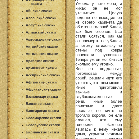
Азербайджанские
Умерла у него жена, и
сказки
никак он не мог
Айнские сказки
утешиться. Целую
неделю не выходил он
Албанские сказки
из своего кабинета да
Алеутские сказки
об стены головой бился,
так был огорчен. Все
Алтайские сказки
стали бояться, как бы
Американские сказки
он насмерть не убился,
а потому потихоньку на
Английские сказки
стены под ковры
Ангольские сказки
навешали пуховиков.
Теперь уж он мог биться
Арабские сказки
сколько ему угодно.
Армянские сказки
Все его подданные,
потолковав между
Ассирийские сказки
собой, решили идти его
Афганские сказки
утешать, кто чем может.
Иные приготовили
Африканские сказки
важные и
глубокомысленные
Балкарские сказки
речи, иные более
Баскские сказки
приятные и даже
веселые, но ничто не
Башкирские сказки
трогало короля, он еле
Беломорские сказки
слушал, что ему
говорили. Наконец
Белорусские сказки
явилась к нему некая
Бирманские сказки
дама, укрытая всякими
траурными черными