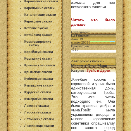
Карачаевские сказки
желала для нее
всяческого счастья.
Карельские сказки
Каталонские сказки
Читать что было
Керекские сказки
дальше
Кетские сказки
Опубликовал:
Китайские сказки
La Princesse
|
Дата: 19
Коми-зырянские
января 2009 |
сказки
Просмотров:
4511
Корейские сказки
Корякские сказки
Авторские сказки
»
Креольские сказки
Мадам д'Онуа Мари-
Катрин
:
Грейс и Дерек
Крымские сказки
Кубинские сказки
Жил-был король с
королевой, и у них была
Кумыкские сказки
единственная дочь,
Курдские сказки
которуюзвали Грейс.
Это имя очень
Кхмерские сказки
подходило ей. Она
была красива, добра и
Лакские сказки
умна.Грейс была
Лаосские сказки
украшением дворца, и
многие королевские
Латышские сказки
советники спрашивалиу
Лезгинские сказки
нее совета перед