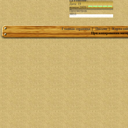
La Princesse
|
Дата: 19
января 2009 |
Просмотров:
3855
Главная страница
|
Письмо
|
Карта сай
При копировании мате