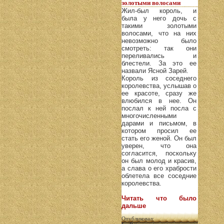
золотыми волосами
Жил-был король, и
была у него дочь с
такими золотыми
волосами, что на них
невозможно было
смотреть: так они
переливались и
блестели. За это ее
назвали Ясной Зарей.
Король из соседнего
королевства, услышав о
ее красоте, сразу же
влюбился в нее. Он
послал к ней посла с
многочисленными
дарами и письмом, в
котором просил ее
стать его женой. Он был
уверен, что она
согласится, поскольку
он был молод и красив,
а слава о его храбрости
облетела все соседние
королевства.
Читать что было
дальше
Опубликовал: