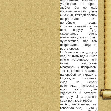
наследника. Королева,
уверенная, что король
любил бы ее еще
больше, если бы у них
был сын, каждой весной
отправлялась пить
целебные воды,
которые славились на
всю округу. Туда
съезжалось очень
много народу и столько
чужеземцев, что там
встречались люди со
всего света.
В большом лесу, куда
ходили пить воды, было
много источников; они
были выложены
мрамором и порфиром,
так как все старались
наперебой их украсить.
Однажды королева,
сидя на берегу
источника, попросила
всех своих дам
удалиться и оставить
ее одну. И начала она
свои вечные жалобы.
— Ах, как я несчастна,
говорила она, — что у