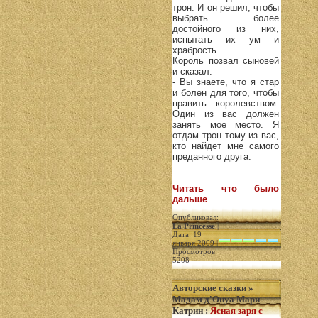
трон. И он решил, чтобы
выбрать более
достойного из них,
испытать их ум и
храбрость.
Король позвал сыновей
и сказал:
- Вы знаете, что я стар
и болен для того, чтобы
править королевством.
Один из вас должен
занять мое место. Я
отдам трон тому из вас,
кто найдет мне самого
преданного друга.
Читать что было
дальше
Опубликовал:
La Princesse
|
Дата: 19
января 2009 |
Просмотров:
5208
Авторские сказки
»
Мадам д'Онуа Мари-
Катрин
:
Ясная заря с