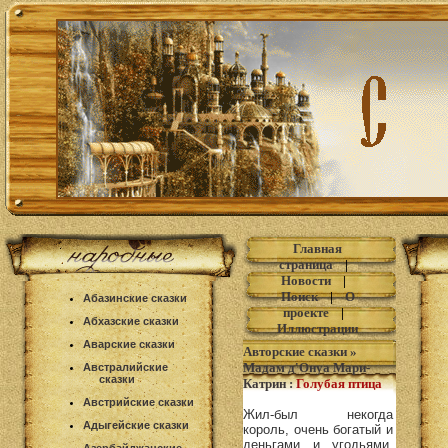
Главная
страница
|
Новости
|
Поиск
|
О
Абазинские сказки
проекте
|
Абхазские сказки
Иллюстрации
Аварские сказки
Авторские сказки
»
Мадам д'Онуа Мари-
Австралийские
сказки
Катрин
:
Голубая птица
Австрийские сказки
Жил-был некогда
Адыгейские сказки
король, очень богатый и
деньгами и угодьями.