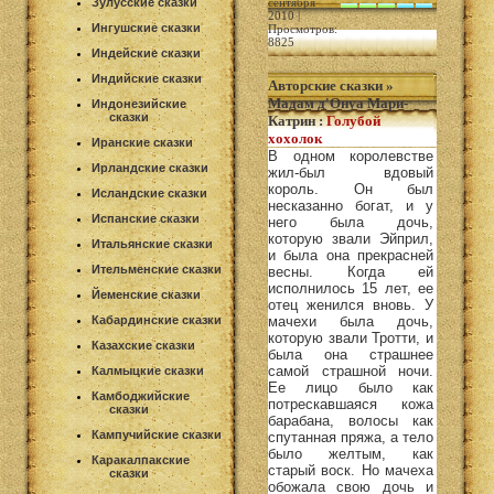
Зулусские сказки
сентября
2010 |
Ингушские сказки
Просмотров:
8825
Индейские сказки
Индийские сказки
Авторские сказки
»
Мадам д'Онуа Мари-
Индонезийские
сказки
Катрин
:
Голубой
хохолок
Иранские сказки
В одном королевстве
Ирландские сказки
жил-был вдовый
король. Он был
Исландские сказки
несказанно богат, и у
Испанские сказки
него была дочь,
которую звали Эйприл,
Итальянские сказки
и была она прекрасней
Ительменские сказки
весны. Когда ей
исполнилось 15 лет, ее
Йеменские сказки
отец женился вновь. У
Кабардинские сказки
мачехи была дочь,
которую звали Тротти, и
Казахские сказки
была она страшнее
самой страшной ночи.
Калмыцкие сказки
Ее лицо было как
Камбоджийские
потрескавшаяся кожа
сказки
барабана, волосы как
Кампучийские сказки
спутанная пряжа, а тело
было желтым, как
Каракалпакские
старый воск. Но мачеха
сказки
обожала свою дочь и