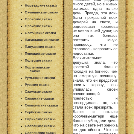
много детей, но в живых
Норвежские сказки
осталась одна только
Океанийские сказки
дочь. Правда, эта дочь
была прекрасней всех
Орокские сказки
дочерей на свете, и
Орочские сказки
овдовевшая королева
не чаяла в ней души; но
Осетинские сказки
она так боялась
потерять юную
Пакистанские сказки
принцессу, что не
Папуасские сказки
старалась исправить ее
недостатки.
Персидские сказки
Восхитительная
Польские сказки
девушка знала, что
красотой больше
Португальские
сказки
походит на богиню, чем
на смертную женщину,
Румынские сказки
знала, что ей предстоит
носить корону; она
Русские сказки
упивалась своей
Саамские сказки
расцветающей
прелестью и
Саларские сказки
возгордилась так, что
Селькупские сказки
стала всех презирать.
Ласки и потачки
Сербские сказки
королевы-матери еще
Сирийские сказки
больше убеждали дочь,
что на свете нет жениха
Словацкие сказки
ее достойного. Что ни
Словенские сказки