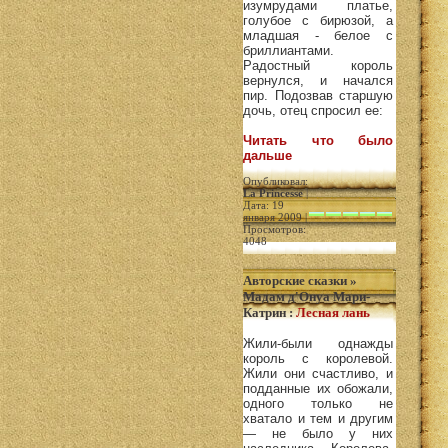
изумрудами платье,
голубое с бирюзой, а
младшая - белое с
бриллиантами.
Радостный король
вернулся, и начался
пир. Подозвав старшую
дочь, отец спросил ее:
Читать что было
дальше
Опубликовал:
La Princesse
|
Дата: 19
января 2009 |
Просмотров:
4048
Авторские сказки
»
Мадам д'Онуа Мари-
Катрин
:
Лесная лань
Жили-были однажды
король с королевой.
Жили они счастливо, и
подданные их обожали,
одного только не
хватало и тем и другим
— не было у них