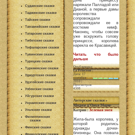
день принцессу
наряжали Палладой или
Суданские сказки
Дианой, а первые дамы
Таджикские сказки
королевства
сопровождали
Тайские сказки
сопровождали ее в
Танзанийские сказки
костюме нимф.
Наконец, чтобы совсем
Татарские сказки
уже вскружить голову
Тибетские сказки
принцессе, королева
нарекла ее Красавицей.
Тофаларские сказки
Читать что было
Тувинские сказки
дальше
Турецкие сказки
Опубликовал:
Туркменские сказки
La Princesse
|
Дата: 17
Удмуртские сказки
сентября
2010 |
Удэгейские сказки
Просмотров:
4308
Узбекские сказки
Уйгурские сказки
Авторские сказки
»
Украинские сказки
Мадам д'Онуа Мари-
Катрин
:
Зеленая змея
Ульчские сказки
Филиппинские
Жила-была королева, у
сказки
которой родились
Финские сказки
однажды дочки-
близнецы. Она позвала
Французские сказки