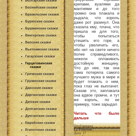
Болгарские сказки
крепами, вуалями да
Боснийские сказки
мантиями и до того
громко она плакала и
Бразильские сказки
рыдала, что король
Бурятские сказки
даже рот разинул. Она
сказала ему, плача, что
Бушменские сказки
пришла не для того,
Венгерские сказки
чтобы попытаться
утешить его горе, а
Вепские сказки
чтобы увеличить его,
Вьетнамские сказки
ибо нет на свете ничего
более справедливого,
Гагаузские сказки
нежели оплакивать
достойную женщину.
Герцеговинские
сказки
Что до нее, так она
сама потеряла самого
Греческие сказки
лучшего мужа в мире и
Грузинские сказки
будет плакать о нем,
пока глаз не выплачет.
Даосские сказки
Сказав это, заплакала
Даргинские сказки
она вдвое громче, и тут
же король, по ее
Датские сказки
примеру, тоже зарыдал.
Долганские сказки
Читать что было
Дунганские сказки
дальше
Еврейские сказки
Опубликовал:
La Princesse
|
Египетские сказки
Дата: 17