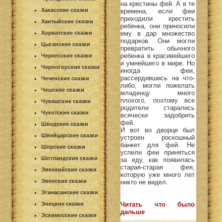
на крестины фей. А в те
Хакасские сказки
времена, если феи
приходили крестить
Хантыйские сказки
ребенка, они приносили
Хорватские сказки
ему в дар множество
подарков. Они могли
Цыганские сказки
превратить обычного
ребенка в красивейшего
Черкесские сказки
и умнейшего в мире. Но
Черногорские сказки
иногда феи,
рассердившись на что-
Чеченские сказки
либо, могли пожелать
Чешские сказки
младенцу много
плохого, поэтому все
Чувашские сказки
родители старались
Чукотские сказки
всячески задобрить
фей.
Шведские сказки
И вот во дворце был
Швейцарские сказки
устроен роскошный
банкет для фей. Не
Шорские сказки
успели феи приняться
Шотландские сказки
за еду, как появилась
старая-старая фея,
Эвенкийские сказки
которую уже много лет
Эвенские сказки
никто не видел.
Эганасанские сказки
Энецкие сказки
Читать что было
дальше
Эскимосские сказки