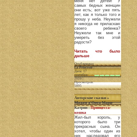
меня нет детей! У
самых бедных женщин
они есть; вот уже пять
лет, как я только того и
прошу у неба. Неужели
я никогда не приласкаю
своего ребенка?
Неужели так мне и
умереть без этой
радости?
Читать что было
дальше
Опубликовал:
La Princesse
|
Дата: 17
сентября
2010 |
Просмотров:
5895
Авторские сказки
»
Мадам д'Онуа Мари-
Катрин
:
Принцесса-
кошка
Жил-был король, у
которого было три
прекрасных сына. Он
хотел, чтобы один из
них наследовал его