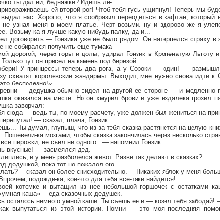
очко ты дал ей, бедняжке? Идешь ле-
 привораживаешь ей второй рог! Чтоб тебя гусь ущипнул! Теперь мы буде
 выдал нас. Хорошо, что я сообразил переодеться в кафтан, который 
н не узнал меня в моем платье. Черт возьми, ну и здорово же я улеп
е. Возьму-ка я лучше какую-нибудь палку, да и...
ел договорить — Гонзика уже не было рядом. Он натерпелся страху в з
се не собирался получить еще тумака
ой дорогой, через горы и долы, удирал Гонзик в Кропенатую Льготу и
Только тут он присел на камень под березой.
обери! У принцессы теперь два рога, а у Сороки — один! — размыш
азу схватят королевские жандармы. Выходит, мне нужно снова идти к 
 это бесполезно!»
еревни — дедушка обычно сидел на другой ее стороне — и медленно п
шка оказался на месте. Но он хмурил брови и уже издалека грозил па
ушка заворчал:
бя сюда — ведь ты, по моему расчету, уже должен был жениться на при
перепутал! — сказал, плача, Гонзик.
шь... Ты думал, глупыш, что из-за тебя сказка растянется на целую кни
. Пошевели-ка мозгами, чтобы сказка закончилась через несколько стра
все пирожки, не съел ни одного...— напомнил Гонзик.
нь вкусные! — засмеялся дед.—
слиплись, и у меня разболелся живот. Разве так делают в сказках?
ед дедушкой, пока тот не пожалел его.
елать?— сказал он более снисходительно.— Никаких яблок у меня больш
Впрочем, подожди-ка, кое-что для тебя все-таки найдется!
оей котомке и вытащил из нее небольшой горшочек с остатками каш
 «умная каша»— еда сказочных дедушек.
ь осталось немного умной каши. Ты съешь ее и — козел тебя забодай!
 как выпутаться из этой истории. Помни — это моя последняя пом