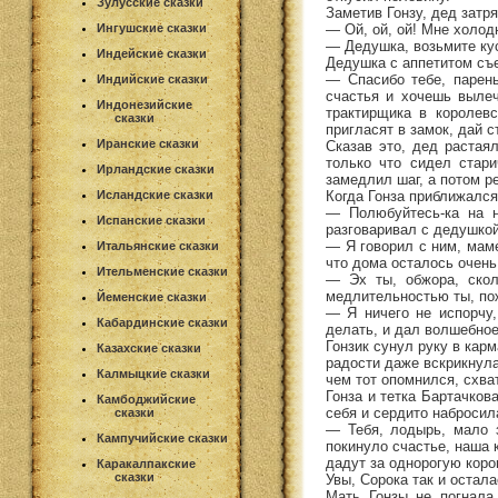
Зулусские сказки
Заметив Гонзу, дед затря
— Ой, ой, ой! Мне холод
Ингушские сказки
— Дедушка, возьмите кус
Индейские сказки
Дедушка с аппетитом съе
— Спасибо тебе, парень
Индийские сказки
счастья и хочешь вылеч
Индонезийские
трактирщика в королев
сказки
пригласят в замок, дай с
Иранские сказки
Сказав это, дед растая
только что сидел стари
Ирландские сказки
замедлил шаг, а потом р
Когда Гонза приближался
Исландские сказки
— Полюбуйтесь-ка на н
Испанские сказки
разговаривал с дедушкой
— Я говорил с ним, мамен
Итальянские сказки
что дома осталось очень
Ительменские сказки
— Эх ты, обжора, скол
медлительностью ты, по
Йеменские сказки
— Я ничего не испорчу,
Кабардинские сказки
делать, и дал волшебное 
Гонзик сунул руку в карм
Казахские сказки
радости даже вскрикнула
Калмыцкие сказки
чем тот опомнился, схват
Гонза и тетка Бартачков
Камбоджийские
себя и сердито набросил
сказки
— Тебя, лодырь, мало з
Кампучийские сказки
покинуло счастье, наша 
дадут за однорогую коро
Каракалпакские
сказки
Увы, Сорока так и остал
Мать Гонзы не погнала