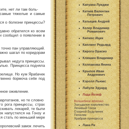
Капуана Луиджи
ите, нет ли там боль-
Катаев Валентин
т самые тяжелые и самые
Петрович
Катыщев Андрей
лся о болезни принцессы?
Келер Владимир
давно обратился ко всем
Романович
 и сообщил о появлении в
Кипинс Ицик
Киплинг Редьярд
у, точно пан управляющий.
Кирога Орасио
важно шагал по коридорам
Клюшин Владимир
крывал недуга принцессы.
Колпакова Янина
алью. Принцесса подняла
Крылов Иван
зрелище. Но кум Ярабачек
Андреевич
ственно бормоча себе под
Кэролл Льюис
Лабуле Эдуард
енное оживление.
Лада Йозеф
арлатанов, но те словно
Волшебное яблочко
о рога принцессы, страх
Захудалое королевство
Ленивый Гонза
скивать лекарей, те были
Озорной Будулинек
к напустился на Гонзу и
Пепеляк
ся стать по меньшей мере
Храбрая принцесса
Лана Ра
королевский замок лечить