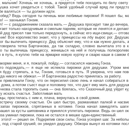
 мальчик! Хочешь не хочешь, а придется тебе походить по белу свету
ушка хочет увидеться с тобой. Такой удобный случай вряд ли предста
бе валяться — ты должен идти.
обед? Ведь сегодня ты печешь мои любимые пирожки! Я пошел бы, ма
ю! — захныкал Гонзик.
л! — с раздражением сказала мать.— Дедушка просидит там до вечера,
огает только находчивым и смелым парням, которые не ленятся и делают
 дед присел там только передохнуть, а сейчас его ищи-свищи,— отгова
к! Все королевство знает, что у принцессы на лбу вырос рог. Дедушк
мог бы вылечить принцессу. Дед объяснит ему, что и как нужно делать, 
говорила тетка Бартачкова, да так складно, словно вычитала это в 
но ты вылечишь принцессу, женишься на ней и получишь полкоролев
в путь, я куплю тебе на ярмарке новую куртку и сварю каши в самом 
акорми меня, и я, пожалуй, пойду,— согласился наконец Гонза.
го подождать,— я еще не испекла пирожки для дедушки. Утром мне 
я буду стряпать, а ты, Гонзик, готовься в путь. Я уверена, что нам по
огда никого не обижал.— И Бартачкова радостно принялась за работу.
к привлекали Гонзу, что он пересилил свою лень и начал собираться в 
 дома, а потом съест еще и половину тех, что даст ему мать для дедуш
чкова стала торопить сына — она боялась, что Сказочный дед уйдет ку
ту искать счастья. Заботливая мать
цы, простилась с ним и, плача, вернулась в свой домик.
встречу своему счастью. Он шел быстро, размахивал палкой и насви
запах пирожков, спрятанных в котомке. Гонза начал замедлять шаги
ашел за кусты шиповника и принялся уплетать пирожки. Ведь он шел о
нза уминал пирожки, пока не остался в мешке один-единственный.
этого! — решил он. Подкрепив свои силы, Гонза ускорил шаг. За небол
и, под старой грушей, он увидел дедушку. Обжора вынул из котомки пос