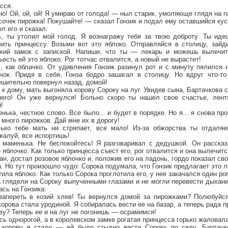
сся.
но! Ой, ой, ой! Я умираю от голода! — ныл старик, умоляюще глядя на п
очек пирожка! Покушайте! — сказал Гонзик и подал ему оставшийся кус
л его и сказал:
, ты утолил мой голод. Я вознагражу тебя за твою доброту. Ты иде
ить принцессу. Возьми вот это яблоко. Отправляйся в столицу, зайд
ский замок с запиской. Напиши, что ты — лекарь и можешь вылечить
ъесть ей это яблоко. Рог тотчас отвалится, а новый не вырастет!
л, как облачко. От удивления Гонзик разинул рот и с минуту пялился
чок. Придя в себя, Гонза бодро зашагал в столицу. Но вдруг что-т
ешительно повернул назад, домой!
 к дому, мать выгоняла корову Сороку на луг. Увидев сына, Бартачкова 
его! Он уже вернулся! Больно скоро ты нашел свое счастье, лент
!
ька, честное слово. Все было... и будет в порядке. Но я... я снова пр
 много пирожков. Дай мне их в дорогу!
ько тебе мать ни стряпает, все мало! Из-за обжорства ты отдаляе
жалуй, все испортишь!
 маменька. Не беспокойтесь! Я разговаривал с дедушкой. Он рассказ
яблочко. Как только принцесса съест его, рог отвалится и она вылечитс
ан, достал розовое яблочко и, положив его на ладонь, гордо показал св
. Но тут произошло чудо: Сорока подумала, что Гонзик предлагает это л
ила яблоко. Как только Сорока проглотила его, у нее закачался один ро
а глядели на Сороку выпученными глазами и не могли перевести дыхан
ась на Гонзика:
апереть в козий хлев! Ты вернулся домой за пирожками? Полюбуйся
корова стала уродиной. Я собиралась вести ее на базар, а теперь рада 
ву? Теперь ее и на луг не погонишь — осрамимся!
ась однорогой, а в королевском замке рогатая принцесса горько жаловал
 корову в стадо — ей было стыдно вести Сороку по селу. Бартачко