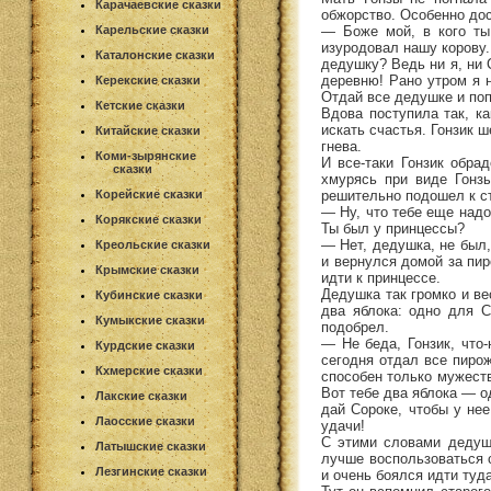
Карачаевские сказки
обжорство. Особенно дос
— Боже мой, в кого ты
Карельские сказки
изуродовал нашу корову.
Каталонские сказки
дедушку? Ведь ни я, ни 
деревню! Рано утром я н
Керекские сказки
Отдай все дедушке и поп
Кетские сказки
Вдова поступила так, ка
искать счастья. Гонзик 
Китайские сказки
гнева.
Коми-зырянские
И все-таки Гонзик обра
сказки
хмурясь при виде Гонзы
решительно подошел к с
Корейские сказки
— Ну, что тебе еще надо
Корякские сказки
Ты был у принцессы?
— Нет, дедушка, не был,
Креольские сказки
и вернулся домой за пир
Крымские сказки
идти к принцессе.
Дедушка так громко и ве
Кубинские сказки
два яблока: одно для С
Кумыкские сказки
подобрел.
— Не беда, Гонзик, что
Курдские сказки
сегодня отдал все пиро
Кхмерские сказки
способен только мужеств
Вот тебе два яблока — о
Лакские сказки
дай Сороке, чтобы у нее
Лаосские сказки
удачи!
С этими словами дедушк
Латышские сказки
лучше воспользоваться с
Лезгинские сказки
и очень боялся идти туд