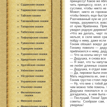
принцессу! Какое же ябл
чить принцессу, осел, и
Суданские сказки
суслики, чтобы никто не
Таджикские сказки
Может, никто из горожа
чтобы бежать еще быстре
Тайские сказки
Разгневанный кум не усп
Танзанийские сказки
теперь, разумеется, вов
от кума Ярабачека. Прям
Татарские сказки
увидел родную деревню! 
Тибетские сказки
«Что же делать, черт п
нельзя; в селе меня ср
Тофаларские сказки
пойду к нему, даже если
Тувинские сказки
Гонзик обошел вокруг д
Гонзику повезло — деду
Турецкие сказки
приблизился к нему, дед
Туркменские сказки
— Что за козлы несут те
— Дедушка, я снова все 
Удмуртские сказки
— Я знал, что ты напутае
Удэгейские сказки
не любят длинных сказок
— Дедушка, я отдал вам 
Узбекские сказки
— Да, пирожки были оче
Мать недопекла их, они 
Уйгурские сказки
Гонзик грустно стоял пер
Украинские сказки
— Ну, что мне с тобой д
чем можно тебе помочь. 
Ульчские сказки
Дедушка покопался в св
Филиппинские
догадались, в нем была
сказки
— Послушай, Гонза! Здес
Финские сказки
советы. Сообрази сам,
увидишь!
Французские сказки