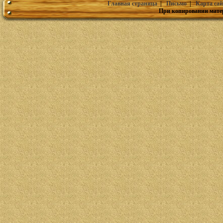
Главная страница
|
Письмо
|
Карта сай
При копировании мате