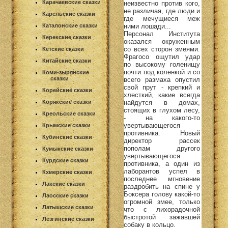
Карачаевские сказки
неизвестно против кого,
не различая, где люди и
Карельские сказки
где мечущиеся меж
ними лошади...
Каталонские сказки
Персонал Института
Керекские сказки
оказался окруженным
со всех сторон змеями.
Кетские сказки
Фрагосо ощутил удар
Китайские сказки
по высокому голенищу
почти под коленкой и со
Коми-зырянские
сказки
всего размаха опустил
свой прут - крепкий и
Корейские сказки
хлесткий, какие всегда
найдутся в домах,
Корякские сказки
стоящих в глухом лесу,
Креольские сказки
- на какого-то
увертывающегося
Крымские сказки
противника. Новый
Кубинские сказки
директор рассек
пополам другого
Кумыкские сказки
увертывающегося
Курдские сказки
противника, а один из
лаборантов успел в
Кхмерские сказки
последнее мгновение
Лакские сказки
раздробить на спине у
Боксера голову какой-то
Лаосские сказки
огромной змее, только
Латышские сказки
что с лихорадочной
быстротой зажавшей
Лезгинские сказки
собаку в кольцо.