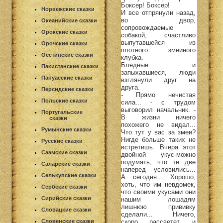
Боксер! Боксер!
Норвежские сказки
И все отпрянули назад,
во двор,
Океанийские сказки
сопровождаемые
Орокские сказки
собакой, счастливо
выпутавшейся из
Орочские сказки
плотного змеиного
Осетинские сказки
клубка.
Бледные и
Пакистанские сказки
запыхавшиеся, люди
Папуасские сказки
взглянули друг на
друга.
Персидские сказки
- Прямо нечистая
Польские сказки
сила... - с трудом
выговорил начальник. -
Португальские
В жизни ничего
сказки
похожего не видал...
Румынские сказки
Что тут у вас за змеи?
Нигде больше таких не
Русские сказки
встретишь. Вчера этот
Саамские сказки
двойной укус-можно
подумать, что те две
Саларские сказки
наперед условились...
Селькупские сказки
А сегодня... Хорошо,
хоть, что им невдомек,
Сербские сказки
что своими укусами они
Сирийские сказки
нашим лошадям
лишнюю прививку
Словацкие сказки
сделали... Ничего,
скоро рассветет, и
Словенские сказки