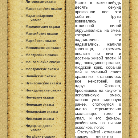
Литовские сказки
Всего в какие-нибудь
десять секунд
Мавриканские сказки
произошли все эти
Мадагаскарские
события. Пруты
сказки
взвивались, с
отчаянной силой
Македонские сказки
обрушивались на змей,
Мансийские сказки
которые все
надвигались и
Марийские сказки
надвигались, жалили
Мексиканские сказки
голенища, стремясь
вползти по ним и
Молдавские сказки
достичь живой плоти. И
Монгольские сказки
под лошадиное ржание,
людской крик, собачий
Мордовские сказки
лай и змеиный свист
сражение становилось
Нанайские сказки
все неистовей, как
Нганасанские сказки
вдруг Фрагосо,
бросившись на какую-то
Негидальские сказки
исполинскую змею,
Немецкие сказки
словно уже виденную
ранее, споткнулся о
Ненецкие сказки
чье-то стремительно
Непальские сказки
скользящее тело и
упал, и его фонарь,
Нивхские сказки
разбившись на тысячи
Нидерландские
осколков, погас.
сказки
- Отступайте! - отчаянно
крикнул директор. -
Ногайские сказки