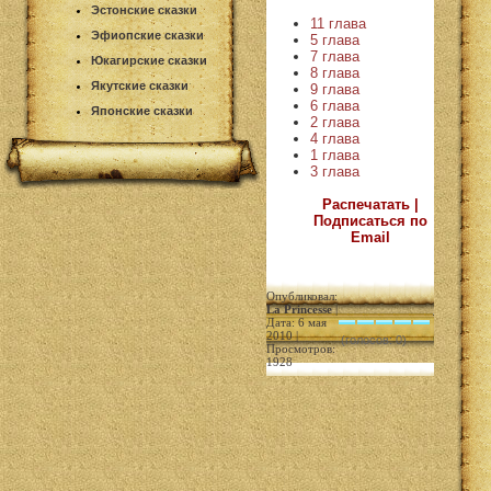
Эстонские сказки
11 глава
Эфиопские сказки
5 глава
7 глава
Юкагирские сказки
8 глава
Якутские сказки
9 глава
6 глава
Японские сказки
2 глава
4 глава
1 глава
3 глава
Распечатать |
Подписаться по
Email
Опубликовал:
La Princesse
|
Дата: 6 мая
2010 |
(голосов: 0)
Просмотров:
1928