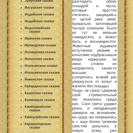
Зулусские сказки
разглядеть обеих
лошадей и мула,
Ингушские сказки
которые яростно
лягались, защищаясь
Индейские сказки
от целой реки змей,
Индийские сказки
буквально затопившей
тесную конюшню. Было
Индонезийские
сказки
их тут не меньше
семидесяти, а, может
Иранские сказки
быть, и восьмидесяти.
Ирландские сказки
Животные издавали
испуганное ржание и
Исландские сказки
копытами подбрасывали
вверх кормушки; но
Испанские сказки
змеи, словно их
Итальянские сказки
направляла какая-то
высшая воля,
Ительменские сказки
ухитрялись всякий раз
Йеменские сказки
увернуться от копыт и
жалили без пощады.
Кабардинские сказки
Люди, не сразу сдержав
Казахские сказки
свой стремительный
бег, оказались среди
Калмыцкие сказки
них. Сноп света ударил
Камбоджийские
резко, и нападающие
сказки
замерли на мгновение,
но сразу же опомнились
Кампучийские сказки
и с еще более громким
Каракалпакские
свистом ринулись в
сказки
новую атаку, уже