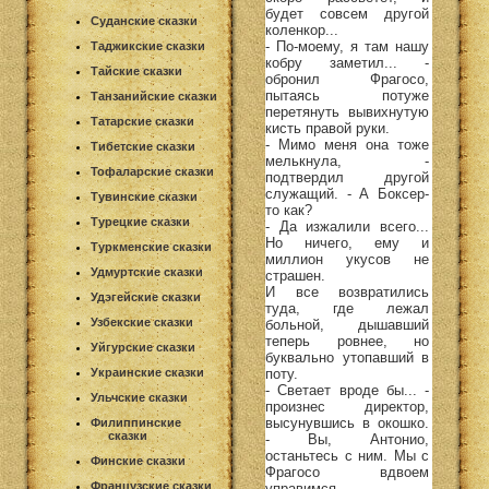
будет совсем другой
Суданские сказки
коленкор...
- По-моему, я там нашу
Таджикские сказки
кобру заметил... -
Тайские сказки
обронил Фрагосо,
пытаясь потуже
Танзанийские сказки
перетянуть вывихнутую
Татарские сказки
кисть правой руки.
- Мимо меня она тоже
Тибетские сказки
мелькнула, -
Тофаларские сказки
подтвердил другой
служащий. - А Боксер-
Тувинские сказки
то как?
Турецкие сказки
- Да изжалили всего...
Но ничего, ему и
Туркменские сказки
миллион укусов не
Удмуртские сказки
страшен.
И все возвратились
Удэгейские сказки
туда, где лежал
Узбекские сказки
больной, дышавший
теперь ровнее, но
Уйгурские сказки
буквально утопавший в
поту.
Украинские сказки
- Светает вроде бы... -
Ульчские сказки
произнес директор,
высунувшись в окошко.
Филиппинские
сказки
- Вы, Антонио,
останьтесь с ним. Мы с
Финские сказки
Фрагосо вдвоем
Французские сказки
управимся.