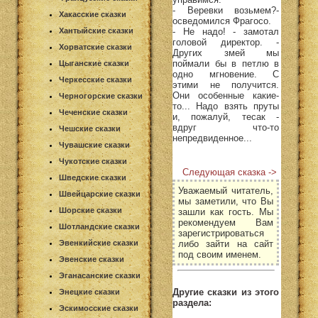
- Веревки возьмем?-
Хакасские сказки
осведомился Фрагосо.
- Не надо! - замотал
Хантыйские сказки
головой директор. -
Хорватские сказки
Других змей мы
поймали бы в петлю в
Цыганские сказки
одно мгновение. С
Черкесские сказки
этими не получится.
Они особенные какие-
Черногорские сказки
то... Надо взять пруты
Чеченские сказки
и, пожалуй, тесак -
вдруг что-то
Чешские сказки
непредвиденное...
Чувашские сказки
Чукотские сказки
Следующая сказка ->
Шведские сказки
Уважаемый читатель,
Швейцарские сказки
мы заметили, что Вы
Шорские сказки
зашли как гость. Мы
рекомендуем Вам
Шотландские сказки
зарегистрироваться
либо зайти на сайт
Эвенкийские сказки
под своим именем.
Эвенские сказки
Эганасанские сказки
Другие сказки из этого
Энецкие сказки
раздела:
Эскимосские сказки