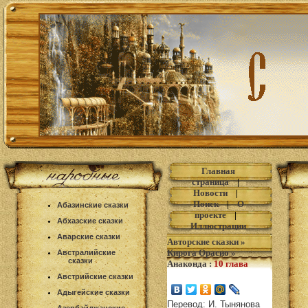
Главная
страница
|
Новости
|
Поиск
|
О
Абазинские сказки
проекте
|
Абхазские сказки
Иллюстрации
Аварские сказки
Авторские сказки
»
Кирога Орасио
»
Австралийские
сказки
Анаконда
:
10 глава
Австрийские сказки
Адыгейские сказки
Перевод: И. Тынянова