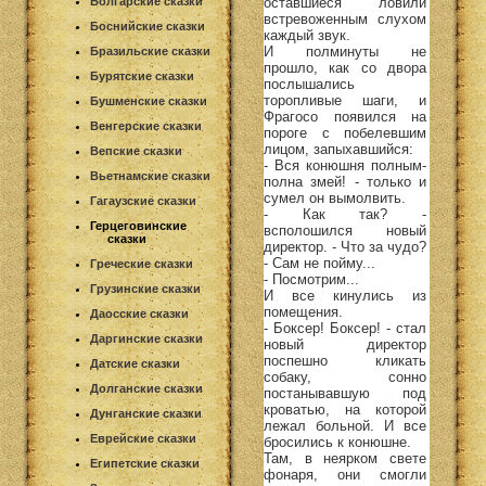
оставшиеся ловили
Болгарские сказки
встревоженным слухом
Боснийские сказки
каждый звук.
И полминуты не
Бразильские сказки
прошло, как со двора
Бурятские сказки
послышались
торопливые шаги, и
Бушменские сказки
Фрагосо появился на
Венгерские сказки
пороге с побелевшим
лицом, запыхавшийся:
Вепские сказки
- Вся конюшня полным-
Вьетнамские сказки
полна змей! - только и
сумел он вымолвить.
Гагаузские сказки
- Как так? -
Герцеговинские
всполошился новый
сказки
директор. - Что за чудо?
- Сам не пойму...
Греческие сказки
- Посмотрим...
Грузинские сказки
И все кинулись из
помещения.
Даосские сказки
- Боксер! Боксер! - стал
Даргинские сказки
новый директор
поспешно кликать
Датские сказки
собаку, сонно
Долганские сказки
постанывавшую под
кроватью, на которой
Дунганские сказки
лежал больной. И все
Еврейские сказки
бросились к конюшне.
Там, в неярком свете
Египетские сказки
фонаря, они смогли