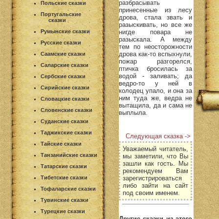
разбрасывать
Польские сказки
принесенные из лесу
Португальские
дрова, стала звать и
сказки
разыскивать, но все же
Румынские сказки
нигде повара не
разыскала. А между
Русские сказки
тем по неосторожности
дрова как-то вспыхнули,
Саамские сказки
пожар разгорелся,
Саларские сказки
птичка бросилась за
водой - заливать; да
Сербские сказки
ведро-то у ней в
Сирийские сказки
колодец упало, и она за
ним туда же, ведра не
Словацкие сказки
вытащила, да и сама не
Словенские сказки
выплыла.
Суданские сказки
Таджикские сказки
Следующая сказка ->
Тайские сказки
Уважаемый читатель,
Танзанийские сказки
мы заметили, что Вы
зашли как гость. Мы
Татарские сказки
рекомендуем Вам
Тибетские сказки
зарегистрироваться
либо зайти на сайт
Тофаларские сказки
под своим именем.
Тувинские сказки
Турецкие сказки
Другие сказки из этого