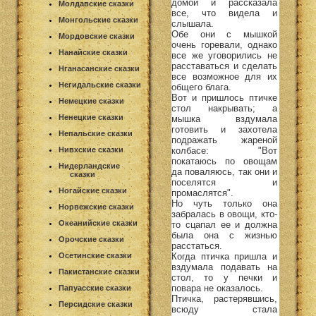
домой и рассказала
Молдавские сказки
все, что видела и
Монгольские сказки
слышала.
Обе они с мышкой
Мордовские сказки
очень горевали, однако
Нанайские сказки
все же уговорились не
расставаться и сделать
Нганасанские сказки
все возможное для их
Негидальские сказки
общего блага.
Вот и пришлось птичке
Немецкие сказки
стол накрывать; а
Ненецкие сказки
мышка вздумала
готовить и захотела
Непальские сказки
подражать жареной
Нивхские сказки
колбасе: "Вот
покатаюсь по овощам
Нидерландские
да поваляюсь, так они и
сказки
поселятся и
Ногайские сказки
промаслятся".
Но чуть только она
Норвежские сказки
забралась в овощи, кто-
Океанийские сказки
то сцапал ее и должна
была она с жизнью
Орочские сказки
расстаться.
Осетинские сказки
Когда птичка пришла и
вздумала подавать на
Пакистанские сказки
стол, то у печки и
повара не оказалось.
Папуасские сказки
Птичка, растерявшись,
Персидские сказки
всюду стала