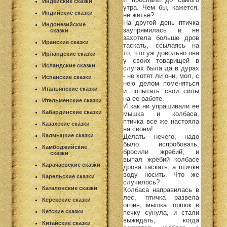
Индейские сказки
утра. Чем бы, кажется,
Индийские сказки
не житье?
На другой день птичка
Индонезийские
заупрямилась и не
сказки
захотела больше дров
Иранские сказки
таскать, ссылаясь на
то, что уж довольно она
Ирландские сказки
у своих товарищей в
Исландские сказки
слугах была да в дурах
- не хотят ли они, мол, с
Испанские сказки
нею делом поменяться
Итальянские сказки
и попытать свои силы
на ее работе.
Ительменские сказки
И как ни упрашивали ее
Кабардинские сказки
мышка и колбаса,
птичка все же настояла
Казахские сказки
на своем!
Калмыцкие сказки
Делать нечего, надо
было испробовать,
Камбоджийские
бросили жребий, и
сказки
выпал жребий колбасе
Карачаевские сказки
дрова таскать, а птичке
воду носить. Что же
Карельские сказки
случилось?
Каталонские сказки
Колбаса направилась в
лес, птичка развела
Керекские сказки
огонь, мышка горшок в
Кетские сказки
печку сунула, и стали
выжидать, когда
Китайские сказки