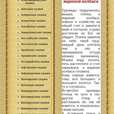
Азербайджанские
жареной колбасе
сказки
Айнские сказки
Однажды подружились
мышка, птичка и
Албанские сказки
жареная колбаса,
Алеутские сказки
повели и хозяйство на
общий счет и зажили в
Алтайские сказки
мире и согласии, и даже
Американские сказки
достатком их Бог не
обидел. Птичка приняла
Английские сказки
на себя такой труд:
Ангольские сказки
каждый день улетала
она в лес и
Арабские сказки
принашивала оттуда
Армянские сказки
вязанку валежничку.
Мышка воду носила,
Ассирийские сказки
печь растопляла и стол
накрывала, а жареная
Афганские сказки
колбаса готовила.
Африканские сказки
Кому хорошо живется,
тому все большего и
Балкарские сказки
большего хочется. Так-
Баскские сказки
то и случилось.
Встретила однажды
Башкирские сказки
птичка по пути в лес
Беломорские сказки
другую птицу и
рассказала ей, как ей
Белорусские сказки
живется, и похвалялась
Бирманские сказки
своим житьем.
А встречная птица и