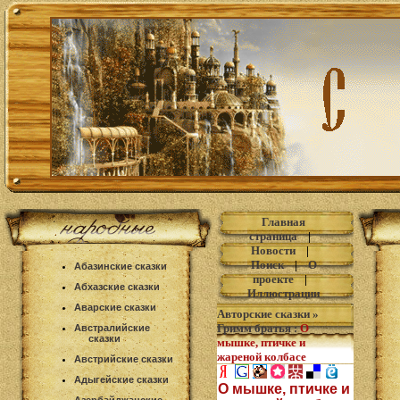
Главная
страница
|
Новости
|
Поиск
|
О
Абазинские сказки
проекте
|
Абхазские сказки
Иллюстрации
Аварские сказки
Авторские сказки
»
Гримм братья
:
О
Австралийские
сказки
мышке, птичке и
жареной колбасе
Австрийские сказки
Адыгейские сказки
О мышке, птичке и