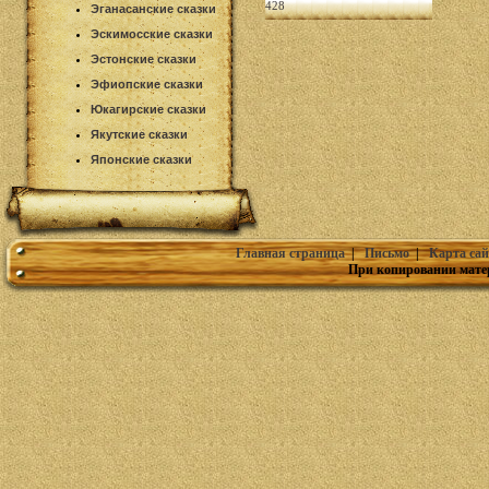
428
Эганасанские сказки
Эскимосские сказки
Эстонские сказки
Эфиопские сказки
Юкагирские сказки
Якутские сказки
Японские сказки
Главная страница
|
Письмо
|
Карта сай
При копировании мате