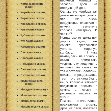
вернется колбаса с
Коми-зырянские
запасом дров на
сказки
следующий день.
Однако же колбаса так
Корейские сказки
долго не возвращалась,
Корякские сказки
что их обеих
недоумение охватило и
Креольские сказки
птичка вылетела
Крымские сказки
колбасе навстречу. И
что же?
Кубинские сказки
Невдалеке от дома при
Курдские сказки
дороге видит, как
собака преспокойно
Кхмерские сказки
уплетает жареную
колбасу. Птичка
Лакские сказки
накинулась на собаку и
Лаосские сказки
стала прямо-таки
укорять эту хищницу в
Латышские сказки
насилии; но слова ее
Лезгинские сказки
так и остались словами:
собака оправдывалась
Литовские сказки
тем, что отыскала будто
Мадагаскарские
бы у колбасы какие-то
сказки
подметные письма в
сумке, а потому и
Македонские сказки
решилась лишить ее
Мансийские сказки
жизни.
Птичка опечалилась,
Марийские сказки
подхватила вязанку
Мексиканские сказки
дров на себя, полетела