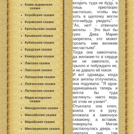
входить туда не буду, а
Коми-зырянские
лишь приотворю
сказки
настолько, чтобы мы
Корейские сказки
хоть в щелочку могли
что-нибудь увидеть". -
Корякские сказки
"Ах, нет! - отвечали
Креольские сказки
ангелы. - Это был бы
грех: Дева Мария
Крымские сказки
запретила, это может
Кубинские сказки
грозить нам великим
несчастьем".
Курдские сказки
Тогда она замолчала,
Кхмерские сказки
да желание-то в сердце
ее не замолкло, а
Лакские сказки
грызло и побуждало ее,
и не давало ей покоя.
Лаосские сказки
И вот однажды, когда
Латышские сказки
все ангелы отлучились,
она подумала: "Я одна-
Лезгинские сказки
одинешенька теперь и
Литовские сказки
могла бы туда
заглянуть: никто ведь
Мадагаскарские
сказки
об этом не узнает".
Отыскала она ключ,
Македонские сказки
взяла его в руку,
вложила в замочную
Мансийские сказки
скважину, а вставив,
Марийские сказки
повернула. Мигом
распахнулась дверь - и
Мексиканские сказки
увидала она там