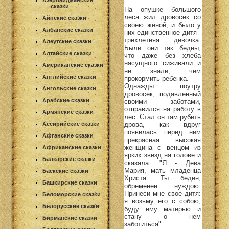
Азербайджанские
сказки
На опушке большого
леса жил дровосек со
Айнские сказки
своею женой, и было у
Албанские сказки
них единственное дитя -
трехлетняя девочка.
Алеутские сказки
Были они так бедны,
Алтайские сказки
что даже без хлеба
насущного сиживали и
Американские сказки
не знали, чем
Английские сказки
прокормить ребенка.
Однажды поутру
Ангольские сказки
дровосек, подавленный
Арабские сказки
своими заботами,
отправился на работу в
Армянские сказки
лес. Стал он там рубить
Ассирийские сказки
дрова, как вдруг
появилась перед ним
Афганские сказки
прекрасная высокая
женщина с венцом из
Африканские сказки
ярких звезд на голове и
Балкарские сказки
сказала: "Я - Дева
Мария, мать младенца
Баскские сказки
Христа. Ты беден,
Башкирские сказки
обременен нуждою.
Принеси мне свое дитя:
Беломорские сказки
я возьму его с собою,
Белорусские сказки
буду ему матерью и
стану о нем
Бирманские сказки
заботиться".