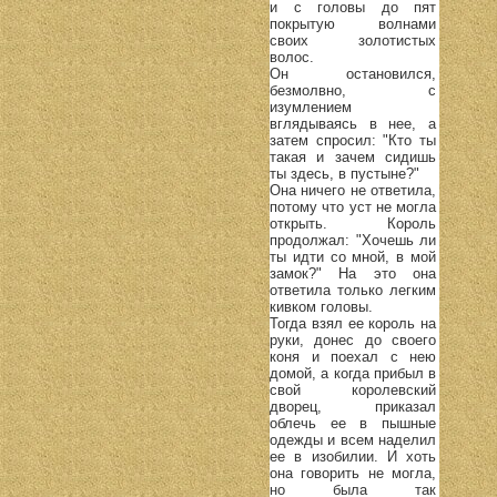
и с головы до пят
покрытую волнами
своих золотистых
волос.
Он остановился,
безмолвно, с
изумлением
вглядываясь в нее, а
затем спросил: "Кто ты
такая и зачем сидишь
ты здесь, в пустыне?"
Она ничего не ответила,
потому что уст не могла
открыть. Король
продолжал: "Хочешь ли
ты идти со мной, в мой
замок?" На это она
ответила только легким
кивком головы.
Тогда взял ее король на
руки, донес до своего
коня и поехал с нею
домой, а когда прибыл в
свой королевский
дворец, приказал
облечь ее в пышные
одежды и всем наделил
ее в изобилии. И хоть
она говорить не могла,
но была так