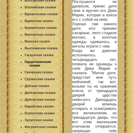
Болгарские сказки
Послушался ее
дровосек, принес дитя
Боснийские сказки
свое и вручил его Деве
Бразильские сказки
Марии, которая и взяла
его с собой на небо.
Бурятские сказки
Хорошо там зажило
Бушменские сказки
дитя: ело пряники
сахарные, пило сладкое
Венгерские сказки
молоко, в золотые
Вепские сказки
одежды одевалось, и
ангелы играли с ним.
Вьетнамские сказки
Когда же девочке
исполнилось
Гагаузские сказки
четырнадцать лет,
Герцеговинские
позвала ее однажды к
сказки
себе Дева Мария и
Греческие сказки
сказала: "Милое дитя,
предстоит мне путь
Грузинские сказки
неблизкий; так вот,
Датские сказки
возьми ты на хранение
ключи от тринадцати
Долганские сказки
дверей царства
небесного. Двенадцать
Дунганские сказки
дверей можешь
Еврейские сказки
отпирать и осматривать
все великолепие, но
Египетские сказки
тринадцатую дверь, что
Зулусские сказки
вот этим маленьким
ключиком отпирается,
Ингушетские сказки
запрещаю тебе