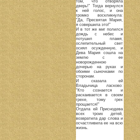
том, что отворяла
дверь!" Тогда вернулся
к ней голос, и она
громко воскликнула:
"Да, Пресвятая Мария,
я совершила это!"
И в тот же миг полился
дождь с небес и
потушил пламя;
ослепительный свет
осиял осужденную, и
Дева Мария сошла на
землю с ее
новорожденною
дочерью на руках и
обоими сыночками по
сторонам.
И сказала ей
Владычица ласково:
"Кто сознается и
раскаивается в своем
грехе, тому грех
прощается!"
Отдала ей Приснодева
всех троих детей,
возвратила дар слова и
осчастливила ее на всю
жизнь.