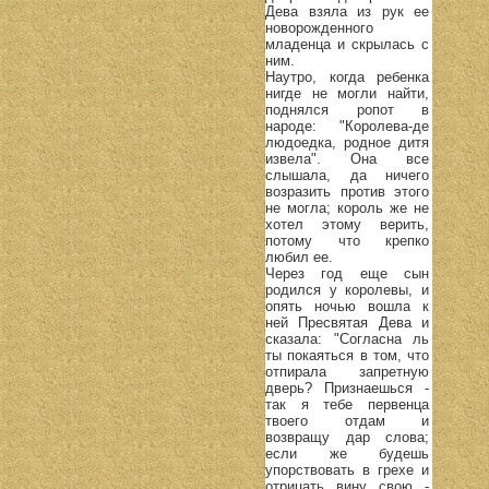
Дева взяла из рук ее
новорожденного
младенца и скрылась с
ним.
Наутро, когда ребенка
нигде не могли найти,
поднялся ропот в
народе: "Королева-де
людоедка, родное дитя
извела". Она все
слышала, да ничего
возразить против этого
не могла; король же не
хотел этому верить,
потому что крепко
любил ее.
Через год еще сын
родился у королевы, и
опять ночью вошла к
ней Пресвятая Дева и
сказала: "Согласна ль
ты покаяться в том, что
отпирала запретную
дверь? Признаешься -
так я тебе первенца
твоего отдам и
возвращу дар слова;
если же будешь
упорствовать в грехе и
отрицать вину свою -