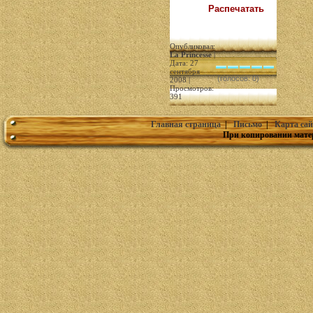
Распечатать
Опубликовал:
La Princesse
|
Дата: 27
сентября
(голосов: 0)
2008 |
Просмотров:
391
Главная страница
|
Письмо
|
Карта сай
При копировании мате