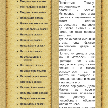
Молдавские сказки
Пресвятую Троицу,
восседающую в
Монгольские сказки
пламени и блеске.
Мордовские сказки
Мгновение простояла
девочка в изумлении, а
Нанайские сказки
затем слегка
Нганасанские сказки
дотронулась пальцем
до этого сияния - и
Негидальские сказки
палец ее стал совсем
Немецкие сказки
золотым.
Тут ее охватил сильный
Ненецкие сказки
страх, она быстро
Непальские сказки
захлопнула дверь и
убежала.
Нивхские сказки
Но что ни делала она,
Нидерландские
как ни металась - не
сказки
проходил ее страх,
сердце все продолжало
Ногайские сказки
биться и не могло
Норвежские сказки
успокоиться; да и
золото не сходило с
Океанийские сказки
пальца, как она ни мыла
Орочские сказки
и ни терла его.
Вскоре вернулась Дева
Осетинские сказки
Мария из своего
Пакистанские сказки
путешествия, позвала к
себе девочку и
Папуасские сказки
потребовала обратно
ключи от неба.
Персидские сказки
Когда девочка подавала