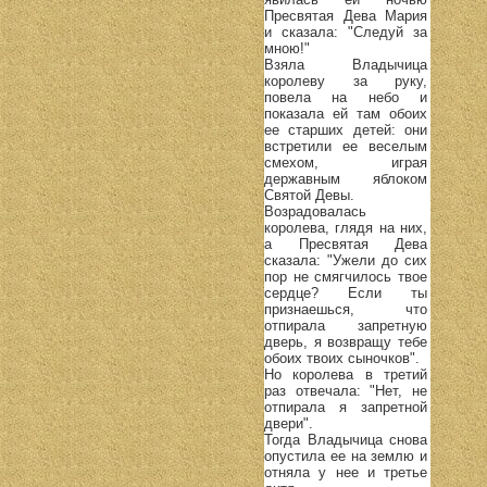
Пресвятая Дева Мария
и сказала: "Следуй за
мною!"
Взяла Владычица
королеву за руку,
повела на небо и
показала ей там обоих
ее старших детей: они
встретили ее веселым
смехом, играя
державным яблоком
Святой Девы.
Возрадовалась
королева, глядя на них,
а Пресвятая Дева
сказала: "Ужели до сих
пор не смягчилось твое
сердце? Если ты
признаешься, что
отпирала запретную
дверь, я возвращу тебе
обоих твоих сыночков".
Но королева в третий
раз отвечала: "Нет, не
отпирала я запретной
двери".
Тогда Владычица снова
опустила ее на землю и
отняла у нее и третье