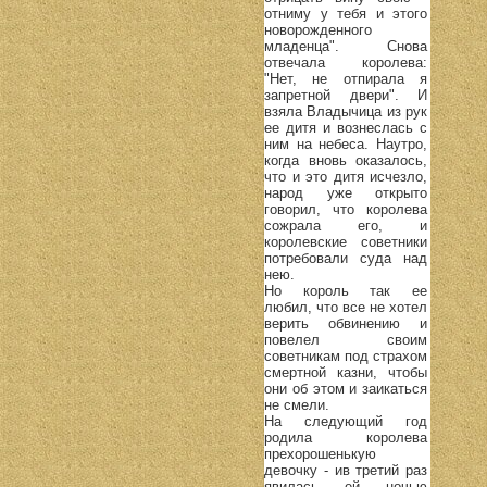
отниму у тебя и этого
новорожденного
младенца". Снова
отвечала королева:
"Нет, не отпирала я
запретной двери". И
взяла Владычица из рук
ее дитя и вознеслась с
ним на небеса. Наутро,
когда вновь оказалось,
что и это дитя исчезло,
народ уже открыто
говорил, что королева
сожрала его, и
королевские советники
потребовали суда над
нею.
Но король так ее
любил, что все не хотел
верить обвинению и
повелел своим
советникам под страхом
смертной казни, чтобы
они об этом и заикаться
не смели.
На следующий год
родила королева
прехорошенькую
девочку - ив третий раз
явилась ей ночью