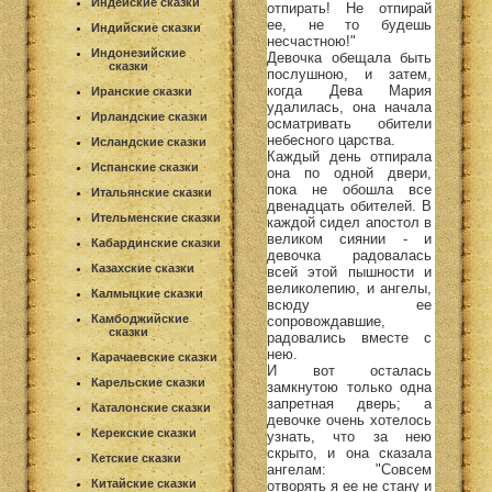
Индейские сказки
отпирать! Не отпирай
ее, не то будешь
Индийские сказки
несчастною!"
Индонезийские
Девочка обещала быть
сказки
послушною, и затем,
когда Дева Мария
Иранские сказки
удалилась, она начала
Ирландские сказки
осматривать обители
небесного царства.
Исландские сказки
Каждый день отпирала
Испанские сказки
она по одной двери,
пока не обошла все
Итальянские сказки
двенадцать обителей. В
Ительменские сказки
каждой сидел апостол в
великом сиянии - и
Кабардинские сказки
девочка радовалась
Казахские сказки
всей этой пышности и
великолепию, и ангелы,
Калмыцкие сказки
всюду ее
Камбоджийские
сопровождавшие,
сказки
радовались вместе с
нею.
Карачаевские сказки
И вот осталась
Карельские сказки
замкнутою только одна
запретная дверь; а
Каталонские сказки
девочке очень хотелось
Керекские сказки
узнать, что за нею
скрыто, и она сказала
Кетские сказки
ангелам: "Совсем
Китайские сказки
отворять я ее не стану и