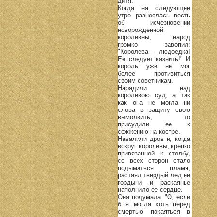
дитя.
Когда на следующее
утро разнеслась весть
об исчезновении
новорожденной
королевны, народ
громко завопил:
"Королева - людоедка!
Ее следует казнить!" И
король уже не мог
более противиться
своим советникам.
Нарядили над
королевою суд, а так
как она не могла ни
слова в защиту свою
вымолвить, то
присудили ее к
сожжению на костре.
Навалили дров и, когда
вокруг королевы, крепко
привязанной к столбу,
со всех сторон стало
подыматься пламя,
растаял твердый лед ее
гордыни и раскаянье
наполнило ее сердце.
Она подумала: "О, если
б я могла хоть перед
смертью покаяться в