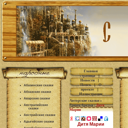
Главная
страница
|
Новости
|
Поиск
|
О
Абазинские сказки
проекте
|
Абхазские сказки
Иллюстрации
Аварские сказки
Авторские сказки
»
Гримм братья
:
Дитя
Австралийские
сказки
Марии
Австрийские сказки
Адыгейские сказки
Дитя Марии