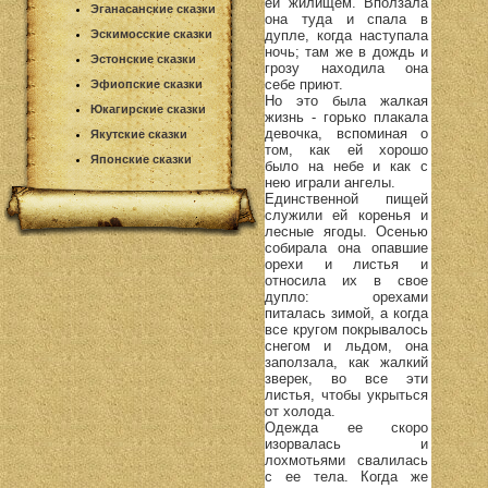
ей жилищем. Вползала
Эганасанские сказки
она туда и спала в
Эскимосские сказки
дупле, когда наступала
ночь; там же в дождь и
Эстонские сказки
грозу находила она
себе приют.
Эфиопские сказки
Но это была жалкая
Юкагирские сказки
жизнь - горько плакала
девочка, вспоминая о
Якутские сказки
том, как ей хорошо
Японские сказки
было на небе и как с
нею играли ангелы.
Единственной пищей
служили ей коренья и
лесные ягоды. Осенью
собирала она опавшие
орехи и листья и
относила их в свое
дупло: орехами
питалась зимой, а когда
все кругом покрывалось
снегом и льдом, она
заползала, как жалкий
зверек, во все эти
листья, чтобы укрыться
от холода.
Одежда ее скоро
изорвалась и
лохмотьями свалилась
с ее тела. Когда же