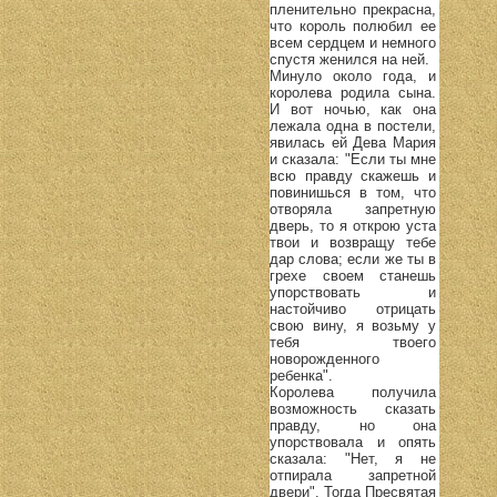
пленительно прекрасна,
что король полюбил ее
всем сердцем и немного
спустя женился на ней.
Минуло около года, и
королева родила сына.
И вот ночью, как она
лежала одна в постели,
явилась ей Дева Мария
и сказала: "Если ты мне
всю правду скажешь и
повинишься в том, что
отворяла запретную
дверь, то я открою уста
твои и возвращу тебе
дар слова; если же ты в
грехе своем станешь
упорствовать и
настойчиво отрицать
свою вину, я возьму у
тебя твоего
новорожденного
ребенка".
Королева получила
возможность сказать
правду, но она
упорствовала и опять
сказала: "Нет, я не
отпирала запретной
двери". Тогда Пресвятая