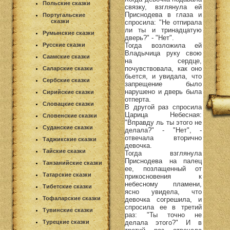
Польские сказки
связку, взглянула ей
Приснодева в глаза и
Португальские
сказки
спросила: "Не отпирала
ли ты и тринадцатую
Румынские сказки
дверь?" - "Нет".
Русские сказки
Тогда возложила ей
Владычица руку свою
Саамские сказки
на сердце,
почувствовала, как оно
Саларские сказки
бьется, и увидала, что
Сербские сказки
запрещение было
нарушено и дверь была
Сирийские сказки
отперта.
Словацкие сказки
В другой раз спросила
Царица Небесная:
Словенские сказки
"Вправду ль ты этого не
Суданские сказки
делала?" - "Нет", -
отвечала вторично
Таджикские сказки
девочка.
Тайские сказки
Тогда взглянула
Приснодева на палец
Танзанийские сказки
ее, позлащенный от
Татарские сказки
прикосновения к
небесному пламени,
Тибетские сказки
ясно увидела, что
Тофаларские сказки
девочка согрешила, и
спросила ее в третий
Тувинские сказки
раз: "Ты точно не
Турецкие сказки
делала этого?" И в