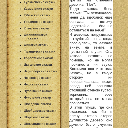
третий раз отвечала
Туркменские сказки
девочка: "Нет".
Тогда сказала Дева
Удмуртские сказки
Мария: "Ты ослушалась
Узбекские сказки
меня да вдобавок еще
солгала, а потому
Украинские сказки
недостойна больше
Ульчские сказки
оставаться на небе!"
И девочка, погрузилась
Филиппинские
сказки
в глубокий сон, а когда
проснулась, то лежала
Финские сказки
внизу, на земле, в
пустынной глуши. Она
Французские сказки
хотела позвать на
Хорватские сказки
помощь, но не могла
произнести ни звука.
Цыганские сказки
Вскочила она и хотела
Черногорские сказки
бежать, но в какую
сторону ни
Чеченские сказки
поворачивалась, везде
Чешские сказки
перед ней возникал
стоявший стеною густой
Чувашские сказки
терновник, через
Чукотские сказки
который она не могла
пробраться.
Шведские сказки
В этой глуши, где она
Швейцарские сказки
оказалась как бы в
плену, стояло старое
Шорские сказки
дуплистое дерево: оно
Шотландские сказки
должно было служить