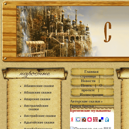
Главная
страница
|
Новости
|
Поиск
|
О
Абазинские сказки
проекте
|
Абхазские сказки
Иллюстрации
Аварские сказки
Авторские сказки
»
Гримм братья
:
Австралийские
сказки
Бременские музыканты
Австрийские сказки
Адыгейские сказки