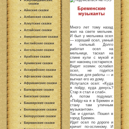
Азербайджанские
сказки
Бременские
Айнские сказки
музыканты
Албанские сказки
Алеутские сказки
Много лет тому назад
Алтайские сказки
жил на свете мельник.
И был у мельника осел
Американские сказки
— хороший осел, умный
Английские сказки
и сильный. Долго
работал осел на
Ангольские сказки
мельнице, таскал на
Арабские сказки
спине кули с мукой и
вот наконец состарился.
Армянские сказки
Видит хозяин: ослабел
Ассирийские сказки
осел, не годится
больше для работы — и
Афганские сказки
выгнал его из дому.
Испугался осел: «Куда
Африканские сказки
я пойду, куда денусь?
Балкарские сказки
Стар я стал и слаб».
А потом подумал:
Баскские сказки
«Пойду-ка я в Бремен и
Башкирские сказки
стану там уличным
музыкантом».
Беломорские сказки
Так и сделал. Пошел в
Белорусские сказки
город Бремен.
Идет осел по дороге и
Бирманские сказки
кричит по-ослиному. И