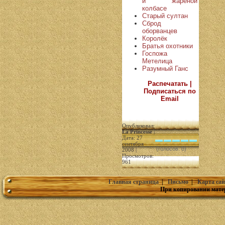
и жареной
колбасе
Старый султан
Сброд
оборванцев
Королёк
Братья охотники
Госпожа
Метелица
Разумный Ганс
Распечатать |
Подписаться по
Email
Опубликовал:
La Princesse
|
Дата: 27
сентября
(голосов: 0)
2008 |
Просмотров:
961
Главная страница
|
Письмо
|
Карта сай
При копировании мате