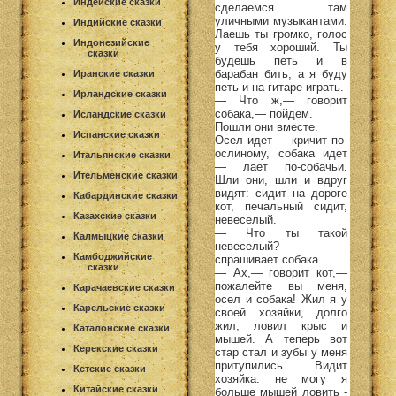
Индейские сказки
сделаемся там
уличными музыкантами.
Индийские сказки
Лаешь ты громко, голос
Индонезийские
у тебя хороший. Ты
сказки
будешь петь и в
барабан бить, а я буду
Иранские сказки
петь и на гитаре играть.
Ирландские сказки
— Что ж,— говорит
собака,— пойдем.
Исландские сказки
Пошли они вместе.
Испанские сказки
Осел идет — кричит по-
ослиному, собака идет
Итальянские сказки
— лает по-собачьи.
Ительменские сказки
Шли они, шли и вдруг
видят: сидит на дороге
Кабардинские сказки
кот, печальный сидит,
Казахские сказки
невеселый.
— Что ты такой
Калмыцкие сказки
невеселый? —
Камбоджийские
спрашивает собака.
сказки
— Ах,— говорит кот,—
пожалейте вы меня,
Карачаевские сказки
осел и собака! Жил я у
Карельские сказки
своей хозяйки, долго
жил, ловил крыс и
Каталонские сказки
мышей. А теперь вот
Керекские сказки
стар стал и зубы у меня
притупились. Видит
Кетские сказки
хозяйка: не могу я
Китайские сказки
больше мышей ловить -