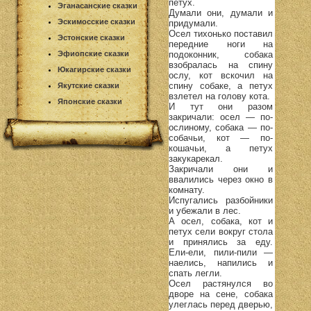
петух.
Эганасанские сказки
Думали они, думали и
Эскимосские сказки
придумали.
Осел тихонько поставил
Эстонские сказки
передние ноги на
подоконник, собака
Эфиопские сказки
взобралась на спину
Юкагирские сказки
ослу, кот вскочил на
спину собаке, а петух
Якутские сказки
взлетел на голову кота.
Японские сказки
И тут они разом
закричали: осел — по-
ослиному, собака — по-
собачьи, кот — по-
кошачьи, а петух
закукарекал.
Закричали они и
ввалились через окно в
комнату.
Испугались разбойники
и убежали в лес.
А осел, собака, кот и
петух сели вокруг стола
и принялись за еду.
Ели-ели, пили-пили —
наелись, напились и
спать легли.
Осел растянулся во
дворе на сене, собака
улеглась перед дверью,