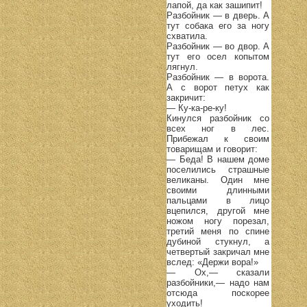
лапой, да как зашипит!
Разбойник — в дверь. А
тут собака его за ногу
схватила.
Разбойник — во двор. А
тут его осел копытом
лягнул.
Разбойник — в ворота.
А с ворот петух как
закричит:
— Ку-ка-ре-ку!
Кинулся разбойник со
всех ног в лес.
Прибежал к своим
товарищам и говорит:
— Беда! В нашем доме
поселились страшные
великаны. Один мне
своими длинными
пальцами в лицо
вцепился, другой мне
ножом ногу порезал,
третий меня по спине
дубиной стукнул, а
четвертый закричал мне
вслед: «Держи вора!»
— Ох,— сказали
разбойники,— надо нам
отсюда поскорее
уходить!