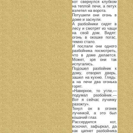
кот свернулся клубком
на теплой печи, а петух
взлетел на ворота.
Потушили они огонь в
доме и заснули.
А разбойники сидят в
лесу и смотрят из чащи
на свой дом. Видят:
огонь в окошке погас,
темно стало.
И послали они одного
разбойника посмотреть,
что в доме делается.
Может, зря они так
испугались.
Подошел разбойник к
дому, отворил дверь,
зашел на кухню. Глядь:
а на печи два огонька
горят.
«Наверное, то угли,—
подумал разбойник.—
Вот я сейчас лучинку
разожгу».
Ткнул он в огонек
лучинкой, а это был
кошачий глаз.
Рассердился кот,
вскочил, зафыркал, да
как цапнет разбойника