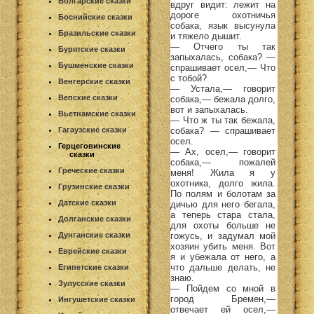
Болгарские сказки
вдруг видит: лежит на
дороге охотничья
Боснийские сказки
собака, язык высунула
Бразильские сказки
и тяжело дышит.
— Отчего ты так
Бурятские сказки
запыхалась, собака? —
Бушменские сказки
спрашивает осел,— Что
с тобой?
Венгерские сказки
— Устала,— говорит
Вепские сказки
собака,— бежала долго,
вот и запыхалась.
Вьетнамские сказки
— Что ж ты так бежала,
собака? — спрашивает
Гагаузские сказки
осел.
Герцеговинские
— Ах, осел,— говорит
сказки
собака,— пожалей
Греческие сказки
меня! Жила я у
охотника, долго жила.
Грузинские сказки
По полям и болотам за
Датские сказки
дичью для него бегала,
а теперь стара стала,
Долганские сказки
для охоты больше не
гожусь, и задумал мой
Дунганские сказки
хозяин убить меня. Вот
Еврейские сказки
я и убежала от него, а
что дальше делать, не
Египетские сказки
знаю.
Зулусские сказки
— Пойдем со мной в
город Бремен,—
Ингушетские сказки
отвечает ей осел,—