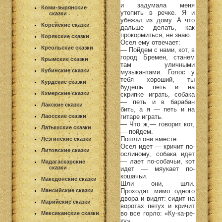
и задумала меня
Коми-зырянские
утопить в речке. Я и
сказки
убежал из дому. А что
Корейские сказки
дальше делать, как
прокормиться, не знаю.
Корякские сказки
Осел ему отвечает:
Креольские сказки
— Пойдем с нами, кот, в
город Бремен, станем
Крымские сказки
там уличными
Кубинские сказки
музыкантами. Голос у
тебя хороший, ты
Курдские сказки
будешь петь и на
Кхмерские сказки
скрипке играть, собака
— петь и в барабан
Лакские сказки
бить, а я — петь и на
гитаре играть.
Лаосские сказки
— Что ж,— говорит кот,
Латышские сказки
— пойдем.
Пошли они вместе.
Лезгинские сказки
Осел идет — кричит по-
Литовские сказки
ослиному, собака идет
— лает по-собачьи, кот
Мадагаскарские
сказки
идет — мяукает по-
кошачьи.
Македонские сказки
Шли они, шли.
Проходят мимо одного
Мансийские сказки
двора и видят: сидит на
Марийские сказки
воротах петух и кричит
во все горло: «Ку-ка-ре-
Мексиканские сказки
ку».