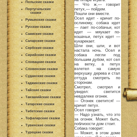
Польские сказки
— Что ж,— говорит
петух,— пойдем.
Португальские
сказки
Пошли они вместе.
Осел идет - кричит по-
Румынские сказки
ослиному, собака идет
Русские сказки
— лает по-собачьи, кот
идет — мяукает по-
Саамские сказки
кошачьи, петух идет —
кукарекает.
Саларские сказки
Шли они, шли, и вот
Сербские сказки
настала ночь. Осел и
собака легли под
Сирийские сказки
большим дубом, кот сел
Словацкие сказки
на ветку, а петух
взлетел на самую
Словенские сказки
верхушку дерева и стал
Суданские сказки
оттуда смотреть по
сторонам.
Таджикские сказки
Смотрел, смотрел и
Тайские сказки
увидел: светится
невдалеке огонек.
Танзанийские сказки
— Огонек светится! —
Татарские сказки
кричит петух.
Осел говорит:
Тибетские сказки
— Надо узнать, что это
Тофаларские сказки
за огонек. Может быть,
поблизости дом стоит.
Тувинские сказки
Собака говорит:
Турецкие сказки
— Может, в этом доме