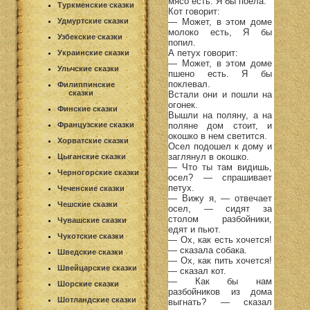
мясо есть. Я бы поела.
Туркменские сказки
Кот говорит:
— Может, в этом доме
Удмуртские сказки
молоко есть, Я бы
Узбекские сказки
попил.
А петух говорит:
Украинские сказки
— Может, в этом доме
Ульчские сказки
пшено есть. Я бы
поклевал.
Филиппинские
сказки
Встали они и пошли на
огонек.
Финские сказки
Вышли на поляну, а на
поляне дом стоит, и
Французские сказки
окошко в нем светится.
Хорватские сказки
Осел подошел к дому и
заглянул в окошко.
Цыганские сказки
— Что ты там видишь,
Черногорские сказки
осел? — спрашивает
петух.
Чеченские сказки
— Вижу я, — отвечает
Чешские сказки
осел, — сидят за
столом разбойники,
Чувашские сказки
едят и пьют.
Чукотские сказки
— Ох, как есть хочется!
— сказала собака.
Шведские сказки
— Ох, как пить хочется!
Швейцарские сказки
— сказал кот.
— Как бы нам
Шорские сказки
разбойников из дома
Шотландские сказки
выгнать? — сказал