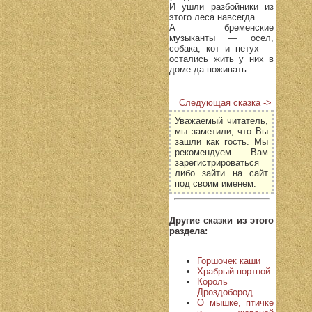
И ушли разбойники из
этого леса навсегда.
А бременские
музыканты — осел,
собака, кот и петух —
остались жить у них в
доме да поживать.
Следующая сказка ->
Уважаемый читатель,
мы заметили, что Вы
зашли как гость. Мы
рекомендуем Вам
зарегистрироваться
либо зайти на сайт
под своим именем.
Другие сказки из этого
раздела:
Горшочек каши
Храбрый портной
Король
Дроздобород
О мышке, птичке