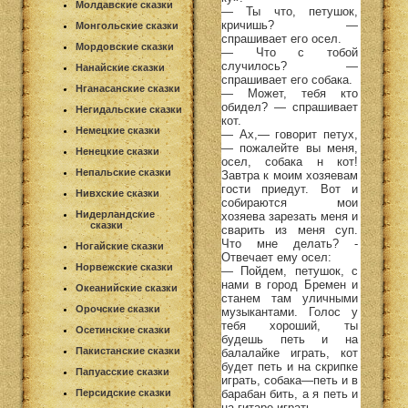
Молдавские сказки
— Ты что, петушок,
кричишь? —
Монгольские сказки
спрашивает его осел.
Мордовские сказки
— Что с тобой
случилось? —
Нанайские сказки
спрашивает его собака.
Нганасанские сказки
— Может, тебя кто
обидел? — спрашивает
Негидальские сказки
кот.
Немецкие сказки
— Ах,— говорит петух,
— пожалейте вы меня,
Ненецкие сказки
осел, собака н кот!
Непальские сказки
Завтра к моим хозяевам
гости приедут. Вот и
Нивхские сказки
собираются мои
Нидерландские
хозяева зарезать меня и
сказки
сварить из меня суп.
Что мне делать? -
Ногайские сказки
Отвечает ему осел:
Норвежские сказки
— Пойдем, петушок, с
нами в город Бремен и
Океанийские сказки
станем там уличными
Орочские сказки
музыкантами. Голос у
тебя хороший, ты
Осетинские сказки
будешь петь и на
Пакистанские сказки
балалайке играть, кот
будет петь и на скрипке
Папуасские сказки
играть, собака—петь и в
барабан бить, а я петь и
Персидские сказки
на гитаре играть.