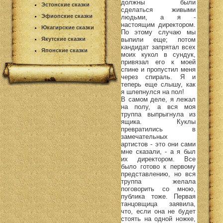
должны были
Эстонские сказки
сделаться живыми
Эфиопские сказки
людьми, а я -
настоящим директором.
Юкагирские сказки
По этому случаю мы
выпили еще; потом
Якутские сказки
кандидат запрятал всех
Японские сказки
моих кукол в сундук,
привязал его к моей
спине и пропустил меня
через спираль. Я и
теперь еще слышу, как
я шлепнулся на пол!
В самом деле, я лежал
на полу, а вся моя
труппа выпрыгнула из
ящика. Куклы
превратились в
замечательных
артистов - это они сами
мне сказали, - а я был
их директором. Все
было готово к первому
представлению, но вся
труппа желала
поговорить со мною,
публика тоже. Первая
танцовщица заявила,
что, если она не будет
стоять на одной ножке,