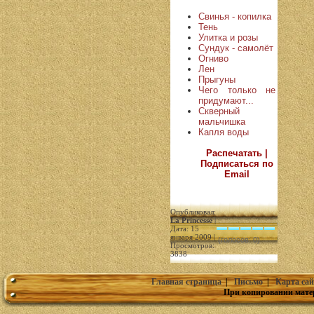
Свинья - копилка
Тень
Улитка и розы
Сундук - самолёт
Огниво
Лен
Прыгуны
Чего только не
придумают...
Скверный
мальчишка
Капля воды
Распечатать |
Подписаться по
Email
Опубликовал:
La Princesse
|
Дата: 15
января 2009 |
(голосов: 0)
Просмотров:
3838
Главная страница
|
Письмо
|
Карта сай
При копировании мате