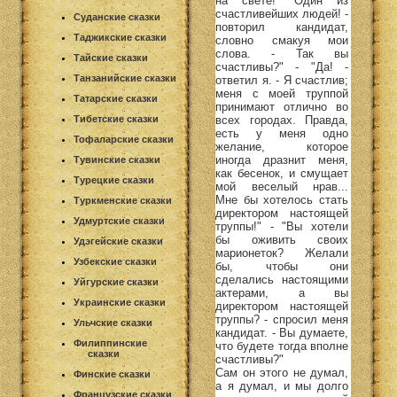
на свете! "Один из
счастливейших людей! -
Суданские сказки
повторил кандидат,
Таджикские сказки
словно смакуя мои
слова. - Так вы
Тайские сказки
счастливы?" - "Да! -
Танзанийские сказки
ответил я. - Я счастлив;
меня с моей труппой
Татарские сказки
принимают отлично во
всех городах. Правда,
Тибетские сказки
есть у меня одно
Тофаларские сказки
желание, которое
иногда дразнит меня,
Тувинские сказки
как бесенок, и смущает
Турецкие сказки
мой веселый нрав...
Мне бы хотелось стать
Туркменские сказки
директором настоящей
Удмуртские сказки
труппы!" - "Вы хотели
бы оживить своих
Удэгейские сказки
марионеток? Желали
Узбекские сказки
бы, чтобы они
сделались настоящими
Уйгурские сказки
актерами, а вы
Украинские сказки
директором настоящей
труппы? - спросил меня
Ульчские сказки
кандидат. - Вы думаете,
Филиппинские
что будете тогда вполне
сказки
счастливы?"
Сам он этого не думал,
Финские сказки
а я думал, и мы долго
Французские сказки