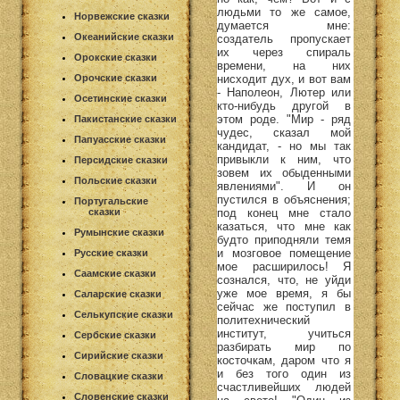
людьми то же самое,
Норвежские сказки
думается мне:
Океанийские сказки
создатель пропускает
их через спираль
Орокские сказки
времени, на них
нисходит дух, и вот вам
Орочские сказки
- Наполеон, Лютер или
Осетинские сказки
кто-нибудь другой в
этом роде. "Мир - ряд
Пакистанские сказки
чудес, сказал мой
Папуасские сказки
кандидат, - но мы так
привыкли к ним, что
Персидские сказки
зовем их обыденными
Польские сказки
явлениями". И он
пустился в объяснения;
Португальские
под конец мне стало
сказки
казаться, что мне как
Румынские сказки
будто приподняли темя
и мозговое помещение
Русские сказки
мое расширилось! Я
Саамские сказки
сознался, что, не уйди
уже мое время, я бы
Саларские сказки
сейчас же поступил в
Селькупские сказки
политехнический
институт, учиться
Сербские сказки
разбирать мир по
Сирийские сказки
косточкам, даром что я
и без того один из
Словацкие сказки
счастливейших людей
Словенские сказки