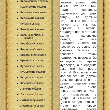
Карачаевские сказки
главное, усвоил себе
мысль, что если мы,
Карельские сказки
люди, способны
Каталонские сказки
додуматься до таких
вещей, то должны
Керекские сказки
годиться кое на что и
Кетские сказки
после того, как нас
упрячут в землю.
Китайские сказки
Кандидат положительно
Коми-зырянские
делал маленькие
сказки
чудеса, но все
выходило у него так
Корейские сказки
просто, естественно! Во
Корякские сказки
времена Моисея и
пророков такой
Креольские сказки
политехник прослыл бы
Крымские сказки
за одного из первых
мудрецов, а в средние
Кубинские сказки
века его бы просто
Кумыкские сказки
сожгли! Всю ночь я не
мог заснуть; на другой
Курдские сказки
день вечером я опять
давал представление;
Кхмерские сказки
кандидат снова
Лакские сказки
присутствовал, и я был,
что называется, в
Лаосские сказки
ударе. Я слышал от
Латышские сказки
одного актера, что он,
играя роли первых
Лезгинские сказки
любовников, всегда