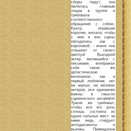
сборы падут; она
являлась главным
лицом в труппе и
требовала
соответственного
обращения с собою.
Кукла, игравшая
королев, желала, чтобы
с нею и вне сцены
обходились как с
королевой, - иначе она
отвыкнет от своего
амплуа! Выходной
актер, являвшийся с
письмами, воображал
себя такою же
артистическою
величиною, как и
первый любовник: нет
ни малых, ни великих
актеров, все одинаково
важны в смысле
сценического ансамбля!
Трагик же требовал,
чтобы вся его роль
сплошь состояла из
одних сильных мест: за
ними ведь следуют
аплодисменты и
вызовы. Примадонна