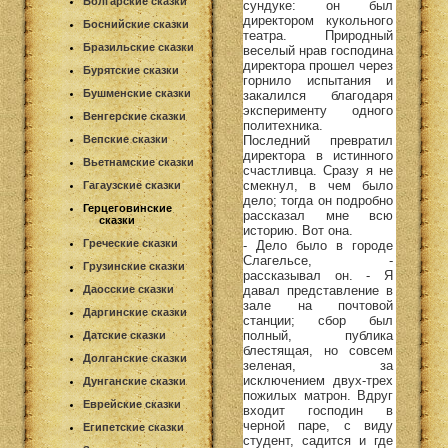
Болгарские сказки
сундуке: он был
директором кукольного
Боснийские сказки
театра. Природный
Бразильские сказки
веселый нрав господина
директора прошел через
Бурятские сказки
горнило испытания и
Бушменские сказки
закалился благодаря
эксперименту одного
Венгерские сказки
политехника.
Последний превратил
Вепские сказки
директора в истинного
Вьетнамские сказки
счастливца. Сразу я не
смекнул, в чем было
Гагаузские сказки
дело; тогда он подробно
Герцеговинские
рассказал мне всю
сказки
историю. Вот она.
Греческие сказки
- Дело было в городе
Слагельсе, -
Грузинские сказки
рассказывал он. - Я
давал представление в
Даосские сказки
зале на почтовой
Даргинские сказки
станции; сбор был
полный, публика
Датские сказки
блестящая, но совсем
Долганские сказки
зеленая, за
исключением двух-трех
Дунганские сказки
пожилых матрон. Вдруг
Еврейские сказки
входит господин в
черной паре, с виду
Египетские сказки
студент, садится и где