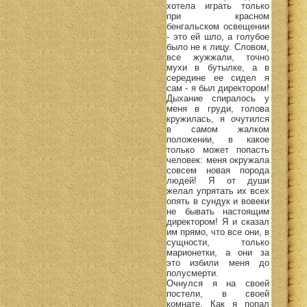
хотела играть только
при красном
бенгальском освещении
- это ей шло, а голубое
было не к лицу. Словом,
все жужжали, точно
мухи в бутылке, а в
середине ее сидел я
сам - я был директором!
Дыхание спиралось у
меня в груди, голова
кружилась, я очутился
в самом жалком
положении, в какое
только может попасть
человек: меня окружала
совсем новая порода
людей! Я от души
желал упрятать их всех
опять в сундук и вовеки
не бывать настоящим
директором! Я и сказал
им прямо, что все они, в
сущности, только
марионетки, а они за
это избили меня до
полусмерти.
Очнулся я на своей
постели, в своей
комнате. Как я попал