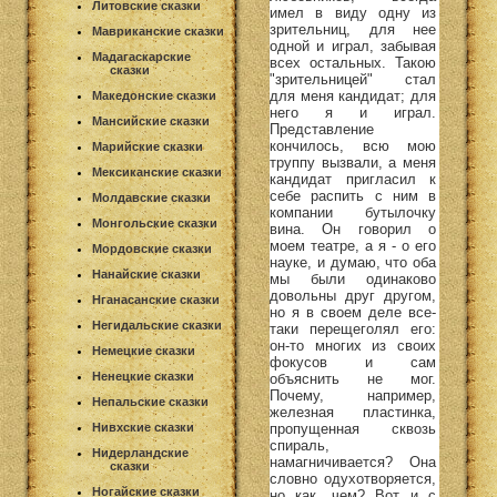
Литовские сказки
имел в виду одну из
зрительниц, для нее
Мавриканские сказки
одной и играл, забывая
Мадагаскарские
всех остальных. Такою
сказки
"зрительницей" стал
для меня кандидат; для
Македонские сказки
него я и играл.
Мансийские сказки
Представление
кончилось, всю мою
Марийские сказки
труппу вызвали, а меня
Мексиканские сказки
кандидат пригласил к
себе распить с ним в
Молдавские сказки
компании бутылочку
Монгольские сказки
вина. Он говорил о
моем театре, а я - о его
Мордовские сказки
науке, и думаю, что оба
Нанайские сказки
мы были одинаково
довольны друг другом,
Нганасанские сказки
но я в своем деле все-
Негидальские сказки
таки перещеголял его:
он-то многих из своих
Немецкие сказки
фокусов и сам
Ненецкие сказки
объяснить не мог.
Почему, например,
Непальские сказки
железная пластинка,
пропущенная сквозь
Нивхские сказки
спираль,
Нидерландские
намагничивается? Она
сказки
словно одухотворяется,
Ногайские сказки
но как, чем? Вот и с