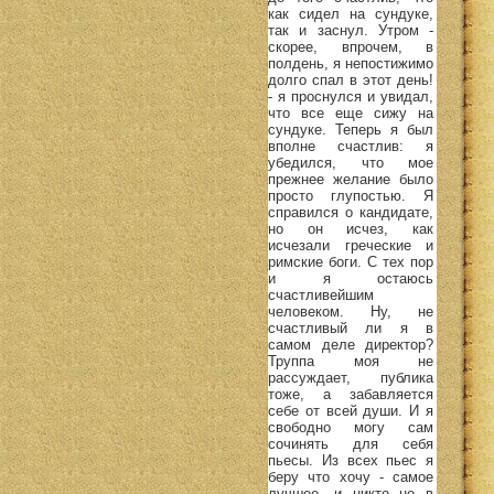
как сидел на сундуке,
так и заснул. Утром -
скорее, впрочем, в
полдень, я непостижимо
долго спал в этот день!
- я проснулся и увидал,
что все еще сижу на
сундуке. Теперь я был
вполне счастлив: я
убедился, что мое
прежнее желание было
просто глупостью. Я
справился о кандидате,
но он исчез, как
исчезали греческие и
римские боги. С тех пор
и я остаюсь
счастливейшим
человеком. Ну, не
счастливый ли я в
самом деле директор?
Труппа моя не
рассуждает, публика
тоже, а забавляется
себе от всей души. И я
свободно могу сам
сочинять для себя
пьесы. Из всех пьес я
беру что хочу - самое
лучшее, и никто не в