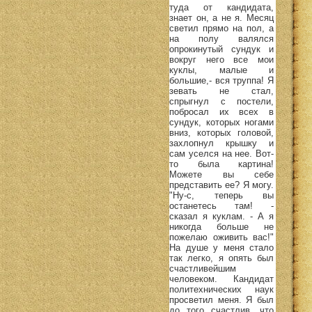
туда от кандидата,
знает он, а не я. Месяц
светил прямо на пол, а
на полу валялся
опрокинутый сундук и
вокруг него все мои
куклы, малые и
большие,- вся труппа! Я
зевать не стал,
спрыгнул с постели,
побросал их всех в
сундук, которых ногами
вниз, которых головой,
захлопнул крышку и
сам уселся на нее. Вот-
то была картина!
Можете вы себе
представить ее? Я могу.
"Ну-с, теперь вы
останетесь там! -
сказал я куклам. - А я
никогда больше не
пожелаю оживить вас!"
На душе у меня стало
так легко, я опять был
счастливейшим
человеком. Кандидат
политехнических наук
просветил меня. Я был
до того счастлив, что