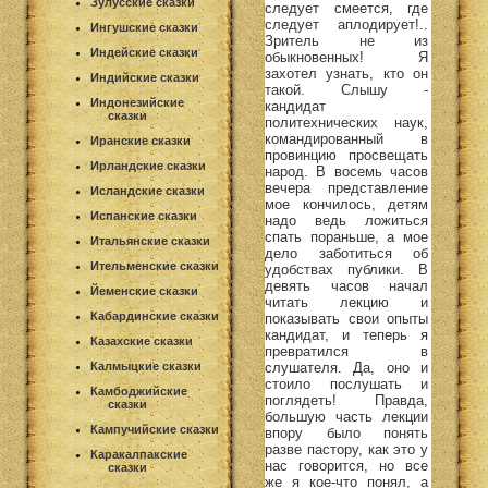
Зулусские сказки
следует смеется, где
следует аплодирует!..
Ингушские сказки
Зритель не из
Индейские сказки
обыкновенных! Я
захотел узнать, кто он
Индийские сказки
такой. Слышу -
Индонезийские
кандидат
сказки
политехнических наук,
командированный в
Иранские сказки
провинцию просвещать
Ирландские сказки
народ. В восемь часов
вечера представление
Исландские сказки
мое кончилось, детям
Испанские сказки
надо ведь ложиться
спать пораньше, а мое
Итальянские сказки
дело заботиться об
Ительменские сказки
удобствах публики. В
девять часов начал
Йеменские сказки
читать лекцию и
Кабардинские сказки
показывать свои опыты
кандидат, и теперь я
Казахские сказки
превратился в
слушателя. Да, оно и
Калмыцкие сказки
стоило послушать и
Камбоджийские
поглядеть! Правда,
сказки
большую часть лекции
Кампучийские сказки
впору было понять
разве пастору, как это у
Каракалпакские
нас говорится, но все
сказки
же я кое-что понял, а