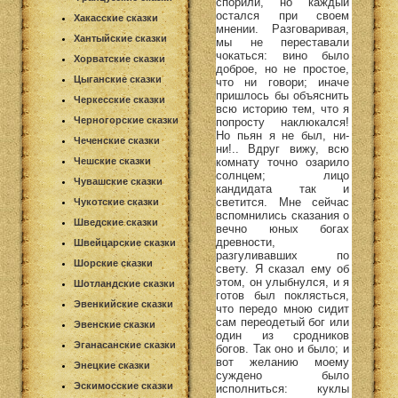
спорили, но каждый
остался при своем
Хакасские сказки
мнении. Разговаривая,
Хантыйские сказки
мы не переставали
чокаться: вино было
Хорватские сказки
доброе, но не простое,
Цыганские сказки
что ни говори; иначе
пришлось бы объяснить
Черкесские сказки
всю историю тем, что я
Черногорские сказки
попросту наклюкался!
Но пьян я не был, ни-
Чеченские сказки
ни!.. Вдруг вижу, всю
комнату точно озарило
Чешские сказки
солнцем; лицо
Чувашские сказки
кандидата так и
светится. Мне сейчас
Чукотские сказки
вспомнились сказания о
Шведские сказки
вечно юных богах
древности,
Швейцарские сказки
разгуливавших по
Шорские сказки
свету. Я сказал ему об
этом, он улыбнулся, и я
Шотландские сказки
готов был поклясться,
Эвенкийские сказки
что передо мною сидит
сам переодетый бог или
Эвенские сказки
один из сродников
Эганасанские сказки
богов. Так оно и было; и
вот желанию моему
Энецкие сказки
суждено было
Эскимосские сказки
исполниться: куклы