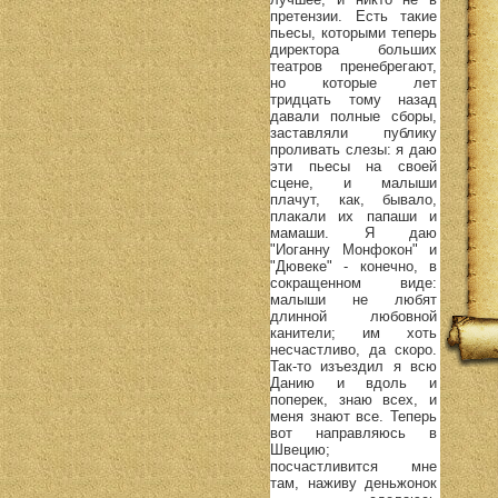
претензии. Есть такие
пьесы, которыми теперь
директора больших
театров пренебрегают,
но которые лет
тридцать тому назад
давали полные сборы,
заставляли публику
проливать слезы: я даю
эти пьесы на своей
сцене, и малыши
плачут, как, бывало,
плакали их папаши и
мамаши. Я даю
"Иоганну Монфокон" и
"Дювеке" - конечно, в
сокращенном виде:
малыши не любят
длинной любовной
канители; им хоть
несчастливо, да скоро.
Так-то изъездил я всю
Данию и вдоль и
поперек, знаю всех, и
меня знают все. Теперь
вот направляюсь в
Швецию;
посчастливится мне
там, наживу деньжонок