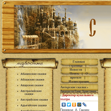
Главная
страница
|
Новости
|
Поиск
|
О
Абазинские сказки
проекте
|
Абхазские сказки
Иллюстрации
Аварские сказки
Авторские сказки
»
Андерсен Ганс Христиан
Австралийские
сказки
:
Директор кукольного
театра
Австрийские сказки
Адыгейские сказки
Перевод: А. Ганзен