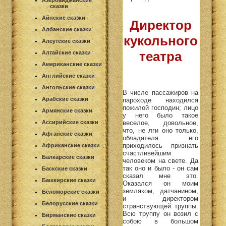
Азербайджанские
сказки
Айнские сказки
Директор
Албанские сказки
кукольного
Алеутские сказки
театра
Алтайские сказки
Американские сказки
Английские сказки
Ангольские сказки
В числе пассажиров на
Арабские сказки
пароходе находился
пожилой господин; лицо
Армянские сказки
у него было такое
веселое, довольное,
Ассирийские сказки
что, не лги оно только,
Афганские сказки
обладателя его
приходилось признать
Африканские сказки
счастливейшим
Балкарские сказки
человеком на свете. Да
так оно и было - он сам
Баскские сказки
сказал мне это.
Башкирские сказки
Оказался он моим
земляком, датчанином,
Беломорские сказки
и директором
Белорусские сказки
странствующей труппы.
Всю труппу он возил с
Бирманские сказки
собою в большом