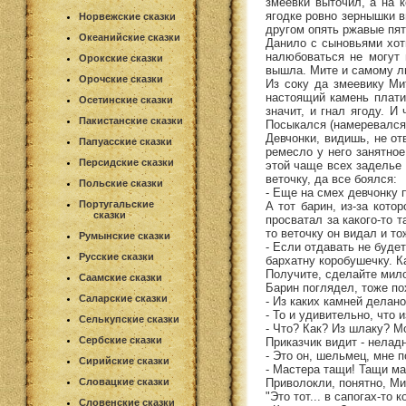
змеевки выточил, а на 
ягодке ровно зернышки в
Норвежские сказки
другом опять ржавые пят
Океанийские сказки
Данило с сыновьями хот
налюбоваться не могут 
Орокские сказки
вышла. Мите и самому люб
Орочские сказки
Из соку да змеевику Ми
настоящий камень плати
Осетинские сказки
значит, и гнал ягоду. И
Пакистанские сказки
Посыкался (намеревался.
Девчонки, видишь, не от
Папуасские сказки
ремесло у него занятное
Персидские сказки
этой чаще всех заделье 
веточку, да все боялся:
Польские сказки
- Еще на смех девчонку п
Португальские
А тот барин, из-за кото
сказки
просватал за какого-то 
то веточку он видал и то
Румынские сказки
- Если отдавать не будет
Русские сказки
бархатну коробушечку. К
Получите, сделайте мил
Саамские сказки
Барин поглядел, тоже по
Саларские сказки
- Из каких камней делано
- То и удивительно, что 
Селькупские сказки
- Что? Как? Из шлаку? М
Сербские сказки
Приказчик видит - нелад
- Это он, шельмец, мне п
Сирийские сказки
- Мастера тащи! Тащи ма
Приволокли, понятно, Ми
Словацкие сказки
"Это тот... в сапогах-то к
Словенские сказки