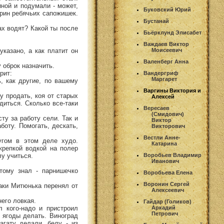
иной и подумали - может,
Буковский Юрий
арин ребячьих сапожишек.
Бустанай
ах водят? Какой ты после
Бьёрклунд Элисабет
Важдаев Виктор
указано, а как платит он
Моисеевич
Валенберг Анна
у оброк назначить.
рит:
Вандергриф
Маргарет
ь, как другие, по вашему
Варгины Виктория и
ту продать, коя от старых
Алексей
диться. Сколько все-таки
Вересаев
(Смидович)
ту за работу сели. Так и
Виктор
боту. Помогать, дескать,
Викторович
Вестли Анне-
угом в этом деле худо.
Катарина
крепкой водкой на полер
у учиться.
Воробьев Владимир
Иванович
тому знал - парнишечко
Воробьева Елена
Воронин Сергей
таки Митюнька перенял от
Алексеевич
него ловкая.
Гайдар (Голиков)
 кого-надо и пристроил
Аркадий
Петрович
 ягоды делать. Виноград
агату делали, белу - из