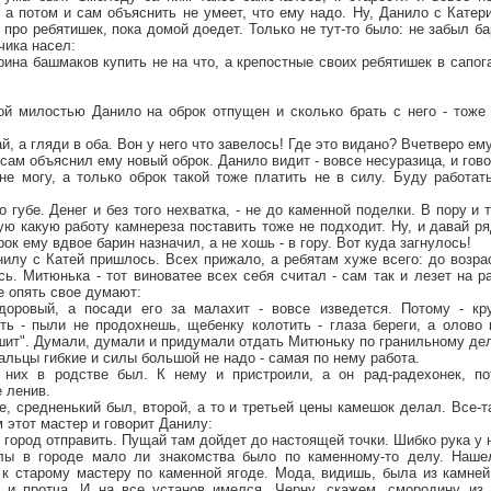
 а потом и сам объяснить не умеет, что ему надо. Ну, Данило с Катер
 про ребятишек, пока домой доедет. Только не тут-то было: не забыл б
чика насел:
рина башмаков купить не на что, а крепостные своих ребятишек в сапог
ой милостью Данило на оброк отпущен и сколько брать с него - тоже 
май, а гляди в оба. Вон у него что завелось! Где это видано? Вчетверо ем
сам объяснил ему новый оброк. Данило видит - вовсе несуразица, и гово
не могу, а только оброк такой тоже платить не в силу. Буду работат
о губе. Денег и без того нехватка, - не до каменной поделки. В пору и 
ую какую работу камнереза поставить тоже не подходит. Ну, и давай ря
ок ему вдвое барин назначил, а не хошь - в гору. Вот куда загнулось!
илу с Катей пришлось. Всех прижало, а ребятам хуже всего: до возрас
ь. Митюнька - тот виноватее всех себя считал - сам так и лезет на ра
е опять свое думают:
здоровый, а посади его за малахит - вовсе изведется. Потому - кр
ть - пыли не продохнешь, щебенку колотить - глаза береги, а олово 
шит". Думали, думали и придумали отдать Митюньку по гранильному дел
пальцы гибкие и силы большой не надо - самая по нему работа.
у них в родстве был. К нему и пристроили, а он рад-радехонек, по
 ленив.
е, средненький был, второй, а то и третьей цены камешок делал. Все-
м этот мастер и говорит Данилу:
в город отправить. Пущай там дойдет до настоящей точки. Шибко рука у 
лы в городе мало ли знакомства было по каменному-то делу. Нашел
 к старому мастеру по каменной ягоде. Мода, видишь, была из камней
 и протча. И на все установ имелся. Черну, скажем, смородину из 