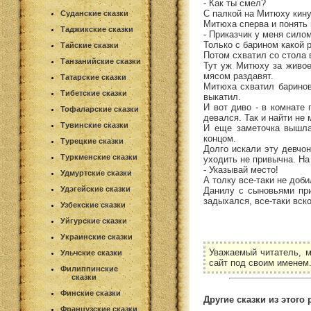
- Как ты смел?
С палкой на Митюху кин
Суданские сказки
Митюха сперва и понять 
Таджикские сказки
- Приказчик у меня силом
Только с барином какой р
Тайские сказки
Потом схватил со стола в
Танзанийские сказки
Тут уж Митюху за живое
мясом раздавят.
Татарские сказки
Митюха схватил баринову
Тибетские сказки
выкатил.
И вот диво - в комнате
Тофаларские сказки
девался. Так и найти не
Тувинские сказки
И еще заметочка вышла
концом.
Турецкие сказки
Долго искали эту девчон
Туркменские сказки
уходить не привычна. На
- Указывай место!
Удмуртские сказки
А толку все-таки не доби
Удэгейские сказки
Данилу с сыновьями при
задыхался, все-таки вск
Узбекские сказки
Уйгурские сказки
Украинские сказки
Уважаемый читатель, м
Ульчские сказки
сайт под своим именем
Филиппинские
сказки
Финские сказки
Другие сказки из этого 
Французские сказки