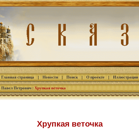
Главная страница
|
Новости
|
Поиск
|
О проекте
|
Иллюстрации
 Павел Петрович
:
Хрупкая веточка
Хрупкая веточка