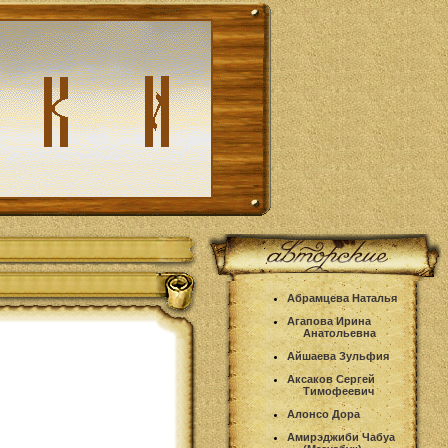
Абрамцева Наталья
Агапова Ирина
Анатольевна
Айшаева Зульфия
Аксаков Сергей
Тимофеевич
Алонсо Дора
Амирэджиби Чабуа