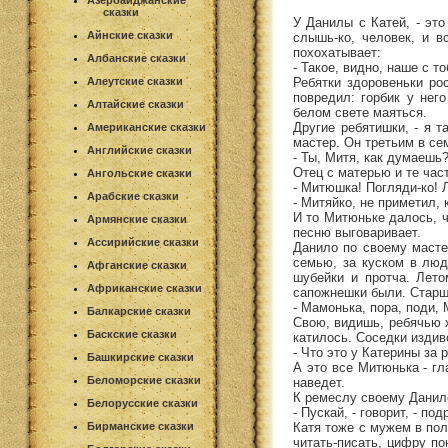
Азербайджанские
сказки
У Данилы с Катей, - это
Айнские сказки
слышь-ко, человек, и в
похохатывает:
Албанские сказки
- Такое, видно, наше с т
Ребятки здоровеньки ро
Алеутские сказки
повредил: горбик у нег
Алтайские сказки
белом свете маяться.
Другие ребятишки, - я т
Американские сказки
мастер. Он третьим в се
Английские сказки
- Ты, Митя, как думаешь?
Отец с матерью и те час
Ангольские сказки
- Митюшка! Погляди-ко! Л
Арабские сказки
- Митяйко, не приметил, 
И то Митюньке далось, ч
Армянские сказки
песню выговаривает.
Ассирийские сказки
Данило по своему мастер
семью, за куском в люд
Афганские сказки
шубейки и протча. Лето
Африканские сказки
сапожнешки были. Старши
- Мамонька, пора, поди, 
Балкарские сказки
Свою, видишь, ребячью х
Баскские сказки
катилось. Соседки издив
- Что это у Катерины за 
Башкирские сказки
А это все Митюнька - гла
Беломорские сказки
наведет.
К ремеслу своему Данил
Белорусские сказки
- Пускай, - говорит, - п
Катя тоже с мужем в пол
Бирманские сказки
читать-писать, цифру по