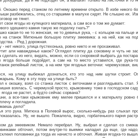
 добудешь, да и не подходит он, а малахит только на листочки и то н
й. Окошко перед станком по летнему времени открыто. В избе никого б
ыши разбежались, отец со старшими в малухе сидят. Не слышно их. Из
зговор не тянет.
т свои ягоды из купецкого материала, а сам все о том же думает:
евого здешнего камня такую же поделку гнать?"
ко какая-то не то женская, не то девичья рука, - с кольцом на пальце и
мо на станок Митюньке большую плитку змеевика: а на ней, как на по
дства. - Ред.) дорожная.
- нет никого, улица пустехонька, ровно никто и не прохаживал.
тит али наважденье какое? Оглядел плитку да соковину и чуть не зас
а сделать из него, видать, можно, если со сноровкой выбрать да постара
я ягода больше подойдет, а сам на то место уставился, где рука-т
танок репейный листок, а на нем три ягодных веточки: черемуховая, ви
я, на улицу выбежал дознаться, кто это над ним шутки строит. Ог
жарынь. Кому в эту пору на улице быть?
л к окошку, взял со станка листок с веточками и разглядывать стал.
 вишня взялась. С черемухой просто, крыжовнику тоже в господском саду
 ягода не растет, а будто сейчас сорвана?
ни, а все-таки крыжовник ему милее пришелся и к матерьялу ровно 
 плечу и погладила.
имаешь дело!"
ья это рука. Митюха в Полевой вырос, сколько-нибудь раз слыхал про
показалась. Ну, не вышло. Пожалела, видно, горбатенького парня растр
ом да змеевиком. Немало перебрал. Ну, выбрал и сделал со смекал
винками обточил, потом внутре-то выемки наладил да еще, где надо
 склеил половинки да тогда их начисто и обточил. Живая ягодка-то вышл