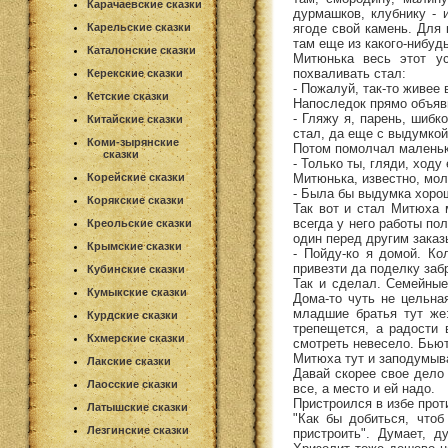
Карачаевские сказки
дурмашков, клубнику - 
ягоде свой камень. Для 
Карельские сказки
там еще из какого-нибуд
Каталонские сказки
Митюнька весь этот ус
похваливать стал:
Керекские сказки
- Пожалуй, так-то живее 
Кетские сказки
Напоследок прямо объяв
- Гляжу я, парень, шибк
Китайские сказки
стал, да еще с выдумкой
Коми-зырянские
Потом помолчал маленьк
сказки
- Только ты, гляди, ходу
Митюнька, известно, мол
Корейские сказки
- Была бы выдумка хорош
Корякские сказки
Так вот и стал Митюха 
всегда у него работы по
Креольские сказки
один перед другим заказ
Крымские сказки
- Пойду-ко я домой. Ко
привезти да поделку заб
Кубинские сказки
Так и сделал. Семейные
Кумыкские сказки
Дома-то чуть не цельна
младшие братья тут же:
Курдские сказки
трепещется, а радости 
Кхмерские сказки
смотреть невесело. Бьютс
Митюха тут и заподумыва
Лакские сказки
Давай скорее свое дело 
Лаосские сказки
все, а место и ей надо.
Пристроился в избе проти
Латышские сказки
"Как бы добиться, что
Лезгинские сказки
пристроить". Думает, д