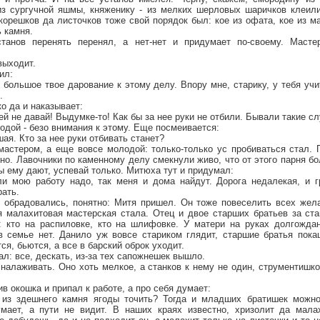
из сургучной яшмы, княженику - из мелких шерловых шаричков клеил
корешков да листочков тоже свой порядок был: кое из офата, кое из м
ь камня.
танов перенять перенял, а нет-нет и придумает по-своему. Масте
выходит.
ил:
о большое твое дарование к этому делу. Впору мне, старику, у тебя уч
.
о да и наказывает:
 ей не давай! Выдумке-то! Как бы за нее руки не отбили. Бывали такие сл
одой - безо внимания к этому. Еще посмеивается:
ая. Кто за нее руки отбивать станет?
мастером, а еще вовсе молодой: только-только ус пробиваться стал. 
лно. Лавочники по каменному делу смекнули живо, что от этого парня б
ы ему дают, успевай только. Митюха тут и придумал:
ли мою работу надо, так меня и дома найдут. Дорога недалекая, и г
рать.
 обрадовались, понятно: Митя пришел. Он тоже повеселить всех жела
я малахитовая мастерская стала. Отец и двое старших братьев за ста
 кто на распиловке, кто на шлифовке. У матери на руках долгожда
в семье нет. Данило уж вовсе стариком глядит, старшие братья пок
я, бьются, а все в барский оброк уходит.
л: все, дескать, из-за тех сапожнешек вышло.
налаживать. Оно хоть мелкое, а станков к нему не один, струментишк
в окошка и припал к работе, а про себя думает:
б из здешнего камня ягоды точить? Тогда и младших братишек можн
умает, а пути не видит. В наших краях известно, хризолит да мал