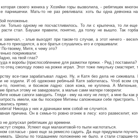
 которая своего жениха у Хозяйки горы вызволила, - ребятишек много
се парнишечки. Мать-то не раз ревливала: хоть бы одна девчонка на 
обой положенье.
сли. Только одному не посчастливилось. То ли с крылечка, то ли еще
о расти стал. Баушки правили, понятно, да толку не вышло. Так горб
ак замечал, - злые выходят при таком-то случае, а этот ничего - весе
мье-то приходился, а все братья слушались его и спрашивали:
 По-твоему, Митя, к чему это?
тенько покрикивали:
адно, на твой глаз?
куда я воробы (приспособленине для размотки пряжи. - Ред.) поставила?
то отец смолоду ловко на рожке играл. Этот тоже пикульку смастерит, т
ству все-таки зарабатывал ладно. Ну, и Катя без дела не сиживала. 
и не ходили. И об одежонке ребячьей Катя заботилась. Чтоб всем сп
м-то, понятно, и босиком ладно: своя кожа, не куплена. А Митюньке,
е братья этому не завидовали, а малые сами матери говорили:
Мите новые сапоги заводить. Гляди - ему на ногу не лезут, а мне бы как 
итрость имели, как бы поскорее Митины сапожнешки себе пристроить. Т
овались прямо:
робята! Никогда у них и драчишки меж собой не случится.
вная причина. Он в семье-то ровно огонек в лесу: кого развеселит, ког
о не допускал ребятишек до времени.
одрастут сперва. Успеют еще малахитовой-то пыли наглотаться.
ном согласье - рано еще за ремесло садить. Да еще придумали поучить 
нимать. Школы по тогдашнему положению не было, и стали старшие-то 