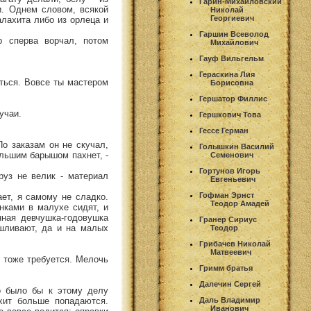
Гарин-Михайловский
и. Однем словом, всякой
Николай
Георгиевич
алахита либо из орлеца и
Гаршин Всеволод
р сперва ворчал, потом
Михайлович
Гауф Вильгельм
Гераскина Лия
иться. Вовсе ты мастером
Борисовна
Гершатор Филлис
учаи.
Гершкович Това
Гессе Герман
По заказам он не скучал,
Голышкин Василий
ольшим барышом пахнет, -
Семенович
Гортунов Игорь
руз не велик - материал
Евгеньевич
Гофман Эрнст
ет, я самому не сладко.
Теодор Амадей
нками в малухе сидят, и
нная девчушка-годовушка
Гранер Сириус
ашливают, да и на малых
Теодор
Грибачев Николай
Матвеевич
о тоже требуется. Мелочь
Гримм братья
Далечин Сергей
о было бы к этому делу
ахит больше попадаются.
Даль Владимир
Иванович