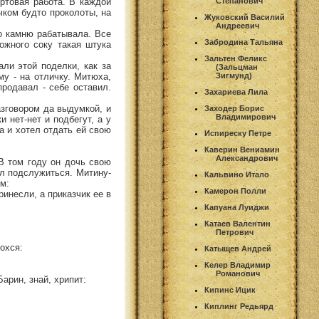
ртовая работа. В каждой
Степанович
чком будто проколоты, на
Жуковский Василий
Андреевич
о камню рабатывала. Все
Забродина Тальяна
ожного соку такая штука
Зальтен Феликс
али этой поделки, как за
(Зальцман
у - на отличку. Митюха,
Зигмунд)
продавал - себе оставил.
Захариева Лила
азговором да выдумкой, и
Заходер Борис
Владимирович
и нет-нет и подбегут, а у
а и хотел отдать ей свою
Испиреску Петре
Каверин Вениамин
Александрович
 В том году он дочь свою
ал подслужиться. Митину-
Кальвино Итало
ом:
Камерон Полли
ринесли, а приказчик ее в
Капуана Луиджи
Катаев Валентин
Петрович
дохся:
Катыщев Андрей
Келер Владимир
Романович
арин, знай, хрипит:
Кипинс Ицик
Киплинг Редьярд