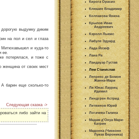
Кирога Орасио
Клюшин Владимир
Колпакова Янина
Крылов Иван
Андреевич
ю дорогую выдумку диким
Кэролл Льюис
рин на пол и сел и глаза
Лабуле Эдуард
 - Митюхавышел и куда-то
Лада Йозеф
и ее.
Лана Ра
е потерялася, и тоже с
Ландауэр Густав
ко женщина от своих мест
Лем Станислав
Лепренс де Бомон
Жанна-Мари
 А барин еще сколько-то
Ли Юнас Лауриц
Идемил
Линдгрен Астрид
Следующая сказка ->
Литвинов Юрий
роваться либо зайти на
Логачева Галина
Мадам д'Онуа Мари-
Катрин
Мадонна (Чикконе
Луиза Вероника)