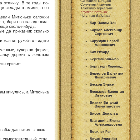
Синюшкин колодец
а отличку. В те годы по-
Солнечный камень
еще склады толмили, а он
Таюткино зеркальце
Хрупкая веточка
Чугунная бабушка
завели Митюньке сапожки
ко, барин на заводе жил.
Бар-Яалом Эли
 еще сколь-нибудь.
Барков Александр
ые да приказчик сколько
Сергеевич
и маячит рукой-то - идите
Баруздин Сергей
Алексеевич
тменные, кучер по форме,
Бах Ричард
палку держит с золотым
Бергман Яльмар
рин хрипит:
Бергстедт Харальд
Берестов Валентин
Дмитриевич
Бесков Эльсе
отам кинулись, а Митюнька
Беспалов Валентин
Иванович
Бианки Виталий
Валентинович
Биссет Дональд
Благинина Елена
Александровна
а набалдашником в шею -
Босилек Ран
е самостоятельный стал.
Боуэн Элизабет