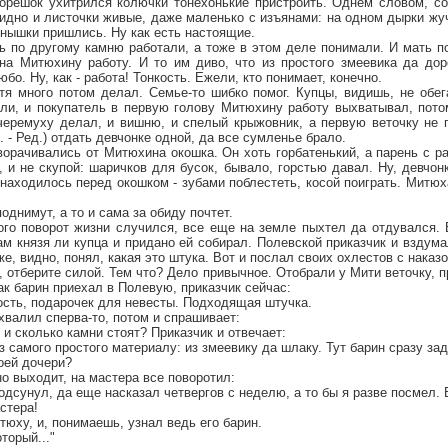
корешок ухитрился колючки тонехонькие пристроить. Однем словом, со
идно и листочки живые, даже маленько с изъянами: на одном дырки жу
нышки пришлись. Ну как есть настоящие.
ь по другому камню работали, а тоже в этом деле понимали. И мать п
на Митюхину работу. И то им диво, что из простого змеевика да дор
о. Ну, как - работа! Тонкость. Ежели, кто понимает, конечно.
тя много потом делал. Семье-то шибко помог. Купцы, видишь, не обег
ли, и покупатель в первую голову Митюхину работу выхватывал, потом
 черемуху делал, и вишню, и спелый крыжовник, а первую веточку не 
 - Ред.) отдать девчонке одной, да все сумленье брало.
ворачивались от Митюхина окошка. Он хоть горбатенький, а парень с р
, и не скупой: шаричков для бусок, бывало, горстью давал. Ну, девчонк
находилось перед окошком - зубами поблестеть, косой поиграть. Митюх
однимут, а то и сама за обиду почтет.
рого поворот жизни случился, все еще на земле пыхтел да отдувался.
там князя ли купца и придано ей собирал. Полевской приказчик и вздум
же, видно, понял, какая это штука. Вот и послал своих охлестов с наказ
, отберите силой. Тем что? Дело привычное. Отобрали у Мити веточку, п
ак барин приехал в Полевую, приказчик сейчас:
ость, подарочек для невесты. Подходящая штучка.
хвалил сперва-то, потом и спрашивает:
 и сколько камни стоят? Приказчик и отвечает:
из самого простого материалу: из змеевику да шлаку. Тут барин сразу за
оей дочери?
но выходит, на мастера все поворотил:
одсунул, да еще насказал четвергов с неделю, а то бы я разве посмел. Б
стера!
тюху, и, понимаешь, узнал ведь его барин.
оторый..."