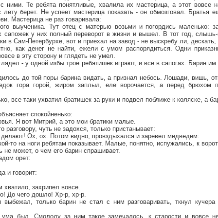
с ними. Те ребята понятливые, хвалила их мастерица, а этот вовсе н
 лету берет. Не успеет мастерица показать - он обмозговал. Братья 
ови. Мастерица не раз говаривала:
ого выученика. Тут отец с матерью возьми и погордись маленько: 
 сапожек у них полный переворот в жизни и вышел. В тот год, слышь-
ки в Сам-Петербурхе, вот и приехал на завод - не выскребу ли, дескать,
ятно, как денег не найти, ежели с умом распорядиться. Одни приказн
овсе в эту сторону и глядеть не умел.
глядел - у одной избы трое ребятишек играют, и все в сапогах. Барин им 
илось до той поры барина видать, а признал небось. Лошади, вишь, о
едок гора горой, жиром заплыл, еле ворочается, а перед брюхом 
о, все-таки ухватил братишек за руки и подвел поближе к коляске, а ба
объясняет спокойненько:
вья. Я вот Митрий, а это мои братики малые.
о разговору, чуть не задохся, только пристанывает:
то делают! Ох, ох. Потом видно, провздыхался и заревел медведем:
лкой-то на ноги ребятам показывает. Малые, понятно, испужались, к вор
ть не может, о чем его барин спрашивает.
адом орет:
а и говорит:
м хватило, захрипел вовсе.
о! До чего дошло! Хр-р, хр-р.
 выбежал, только барин не стал с ним разговаривать, ткнул кучер
 ума был. Смолоду за ним такое замечалось, к старости и вовсе н