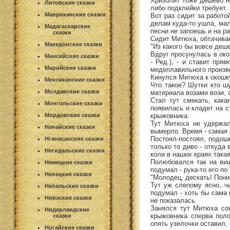
Хризолит тоже дешево не
Литовские сказки
либо подклейки требует.
Мавриканские сказки
Вот раз сидит за работо
делам куда-то ушла, мал
Мадагаскарские
песни не запоешь и на ра
сказки
Сидит Митюха, обтачивае
Македонские сказки
"Из какого бы вовсе деш
Вдруг просунулась в окош
Мансийские сказки
- Ред.), - и ставит пря
Марийские сказки
медеплавильного произво
Кинулся Митюха к окошку 
Мексиканские сказки
Что такое? Шутки кто шу
Молдавские сказки
материала возами вози, 
Стал тут смекать, кака
Монгольские сказки
появилась и кладет на с
крыжовника.
Мордовские сказки
Тут Митюха не удержалс
Нанайские сказки
вымерло. Время - самая 
Постоял-постоял, подоше
Нганасанские сказки
только то диво - откуда
Негидальские сказки
коли в наших краях такая
Полюбовался так на виш
Немецкие сказки
подумал - рука-то его по
Ненецкие сказки
"Молодец, дескать! Пон
Тут уж слепому ясно, ч
Непальские сказки
подумал - хоть бы сама 
Нивхские сказки
не показалась.
Занялся тут Митюха сок
Нидерландские
крыжовника сперва поло
сказки
опять узелочки оставил,
Ногайские сказки