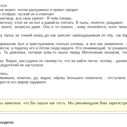
улся.
не может, потом раскумекал и прямо говорит:
 отобрал, пускай он и отвечает.
азговор, все свое хрипит:- Я тебе покажу...
еточку, хлоп ее на пол и давай-ко топтать. В пыль, понятно, раздавил.
 взяло, затрясло даже. Оно и то сказать - кому полюбится, коли тво
 палку за тонкий конец да как хряснет набалдашником по лбу, так ба
 приказчик был и прислужников сколько хочешь, а все как окаменели,
 могли, а поделку его и потом люди видали. Кто понимающий, те узнавал
. Та девчонка, которая зубы-то мыла перед Митюхиным окошком, тож
ку. Видно, рассудили по своему-то, что ее найти легче, потому - дале
 родителей ее наступали:
лись.
жимали, конечно, да, видно, оброку большого пожалели, - отступили.
орости его жиром задавило.
ы заметили, что Вы зашли как гость. Мы рекомендуем Вам зарегистри
.
раздела: