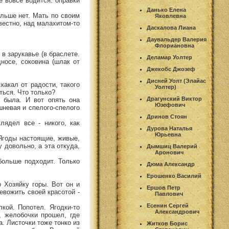
е вовсе водится: оправки
Данько Елена
ольше нет. Мать по своим
Яковлевна
вестно, над малахитом-то
Даскалова Лиана
Даувальдер Валерия
Флориановна
 в зарукавье (в браслете.
Деламар Уолтер
дносе, соковина (шлак от
Джекобс Джозеф
Дисней Уолт (Элайас
какал от радости, такого
Уолтер)
ться. Что только?
Драгунский Виктор
о была. И вот опять она
Юзефович
шневая и спелого-спелого
Дринов Стоян
лядел все - никого, как
Дурова Наталья
Юрьевна
 Ягоды настоящие, живые,
 довольно, а эта откуда,
Дымшиц Валерий
Аронович
больше подходит. Только
Дюма Александр
Ерошенко Василий
 Хозяйку горы. Вот он и
Ершов Петр
евожить своей красотой -
Павлович
Есенин Сергей
кой. Попотел. Ягодки-то
Александрович
, желобочки прошел, где
а. Листочки тоже тонко из
Житков Борис