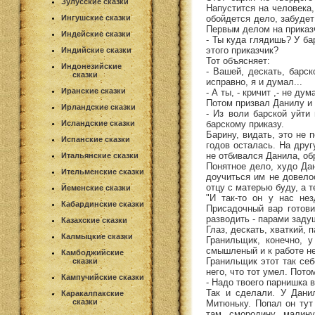
Зулусские сказки
Напустится на человека,
обойдется дело, забудет
Ингушские сказки
Первым делом на приказ
Индейские сказки
- Ты куда глядишь? У ба
этого приказчик?
Индийские сказки
Тот объясняет:
Индонезийские
- Вашей, дескать, барск
сказки
исправно, я и думал...
Иранские сказки
- А ты, - кричит ,- не ду
Потом призвал Данилу и 
Ирландские сказки
- Из воли барской уйти 
барскому приказу.
Исландские сказки
Барину, видать, это не п
Испанские сказки
годов осталась. На друг
не отбивался Данила, обр
Итальянские сказки
Понятное дело, худо Дан
Ительменские сказки
доучиться им не довелос
отцу с матерью буду, а т
Йеменские сказки
"И так-то он у нас не
Кабардинские сказки
Присадочный вар готови
разводить - парами заду
Казахские сказки
Глаз, дескать, хваткий, 
Калмыцкие сказки
Гранильщик, конечно, 
смышленый и к работе не
Камбоджийские
Гранильщик этот так себ
сказки
него, что тот умел. Пото
Кампучийские сказки
- Надо твоего парнишка 
Так и сделали. У Дани
Каракалпакские
сказки
Митюньку. Попал он тут
там, смородину, малину