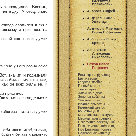
(Мзечабук)
Ираклиевич
нько народилось. Восемь,
поглядку. А отец, знай,
Ангелов Андрей
Андерсен Ганс
Христиан
 откуда свалился и себя
Арджилли Марчелло,
атенькому и пришлось на
Парка Габриэлла
ленький рос и на выдумки
Асбьерсен Петер
Кристен
Афанасьев
Александр
Николаевич
Бажов Павел
ак она у него ровно сама
Петрович
Вот, значит, и поднимали
Богатырева рукавица
Васина гора
рава была: пимешки там,
Голубая змейка
 как он всех жальчее, и
Горный мастер
Две ящерки
раз пришлись.
Живинка в деле
Зеленая кобылка
ак у них все гладенько и
Золотой волос
Иванко-Крылатко
Каменный цветок
о обогреет, кого на думки
Кошачьи уши
Малахитовая шкатулка
Медной горы хозяйка
Огневушка-поскакушка
Приказчиковы подошвы
ребятишек: чтоб, значит,
Про Великого Полоза
Серебряное копытце
братья бегать к какой-то