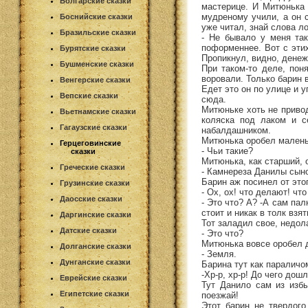
Болгарские сказки
мастерице. И Митюнька 
мудреному учили, а он с
Боснийские сказки
уже читал, знай слова л
Бразильские сказки
- Не бывало у меня так
поформеннее. Вот с этих
Бурятские сказки
Пропикнул, видно, денеж
Бушменские сказки
При таком-то деле, пон
воровали. Только барин в
Венгерские сказки
Едет это он по улице и у
Вепские сказки
сюда.
Митюньке хоть не привод
Вьетнамские сказки
коляска под лаком и с
Гагаузские сказки
набалдашником.
Митюнька оробел маленьк
Герцеговинские
- Чьи такие?
сказки
Митюнька, как старший, 
Греческие сказки
- Камнереза Данилы сыно
Барин аж посинел от этог
Грузинские сказки
- Ох, ох! что делают! ч
Даосские сказки
- Это что? А? -А сам па
стоит и никак в толк взя
Даргинские сказки
Тот заладил свое, недол
Датские сказки
- Это что?
Митюнька вовсе оробел д
Долганские сказки
- Земля.
Дунганские сказки
Барина тут как параличо
-Хр-р, хр-р! До чего дошл
Еврейские сказки
Тут Данило сам из избы
Египетские сказки
поезжай!
Этот барин не твердого