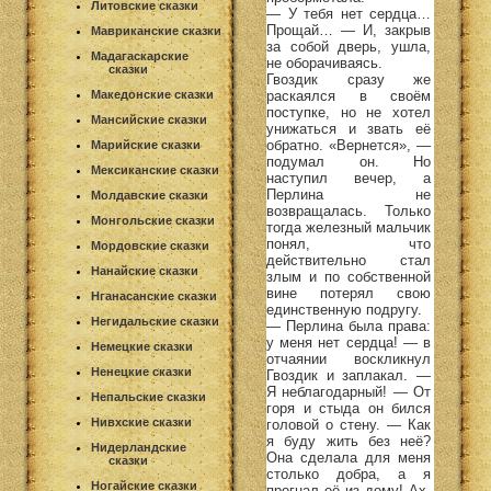
Литовские сказки
— У тебя нет сердца…
Прощай… — И, закрыв
Мавриканские сказки
за собой дверь, ушла,
Мадагаскарские
не оборачиваясь.
сказки
Гвоздик сразу же
раскаялся в своём
Македонские сказки
поступке, но не хотел
Мансийские сказки
унижаться и звать её
обратно. «Вернется», —
Марийские сказки
подумал он. Но
Мексиканские сказки
наступил вечер, а
Перлина не
Молдавские сказки
возвращалась. Только
Монгольские сказки
тогда железный мальчик
понял, что
Мордовские сказки
действительно стал
Нанайские сказки
злым и по собственной
вине потерял свою
Нганасанские сказки
единственную подругу.
Негидальские сказки
— Перлина была права:
у меня нет сердца! — в
Немецкие сказки
отчаянии воскликнул
Ненецкие сказки
Гвоздик и заплакал. —
Я неблагодарный! — От
Непальские сказки
горя и стыда он бился
Нивхские сказки
головой о стену. — Как
я буду жить без неё?
Нидерландские
Она сделала для меня
сказки
столько добра, а я
Ногайские сказки
прогнал её из дому! Ах,