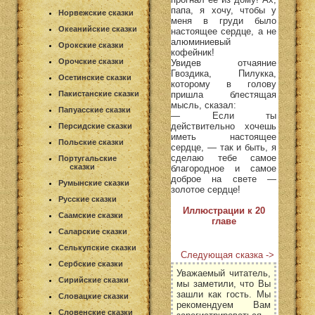
папа, я хочу, чтобы у
Норвежские сказки
меня в груди было
Океанийские сказки
настоящее сердце, а не
алюминиевый
Орокские сказки
кофейник!
Орочские сказки
Увидев отчаяние
Гвоздика, Пилукка,
Осетинские сказки
которому в голову
пришла блестящая
Пакистанские сказки
мысль, сказал:
Папуасские сказки
— Если ты
действительно хочешь
Персидские сказки
иметь настоящее
Польские сказки
сердце, — так и быть, я
сделаю тебе самое
Португальские
сказки
благородное и самое
доброе на свете —
Румынские сказки
золотое сердце!
Русские сказки
Иллюстрации к 20
Саамские сказки
главе
Саларские сказки
Селькупские сказки
Следующая сказка ->
Сербские сказки
Уважаемый читатель,
Сирийские сказки
мы заметили, что Вы
зашли как гость. Мы
Словацкие сказки
рекомендуем Вам
Словенские сказки