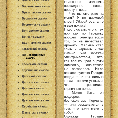
Болгарские сказки
железного мальчика
неожиданно нашёл
Боснийские сказки
приступ гнева:
Бразильские сказки
— Что вы смотрите на
меня? Я не цирковой
Бурятские сказки
клоун! Убирайтесь, а то
Бушменские сказки
я вам покажу!
Надо сказать, что с тех
Венгерские сказки
пор как по Гвоздику
Вепские сказки
прошёл электрический
ток, он не переставал
Вьетнамские сказки
дрожать. Мальчик стал
злым и нервным и так
Гагаузские сказки
сильно был заряжен
Герцеговинские
электричеством, что,
сказки
как только брал в руки
Греческие сказки
лампочку, — она тотчас
же загоралась. Из-за
Грузинские сказки
всякого пустяка Гвоздик
Даосские сказки
сердился и так сильно
топал ногами-утюгами,
Даргинские сказки
что трескались
кирпичные полы.
Датские сказки
— Может быть, он
Долганские сказки
нездоров, —
беспокоилась Перлина,
Дунганские сказки
— или раскаивается в
Еврейские сказки
том, что взял меня с
собой…
Египетские сказки
Однажды Гвоздик