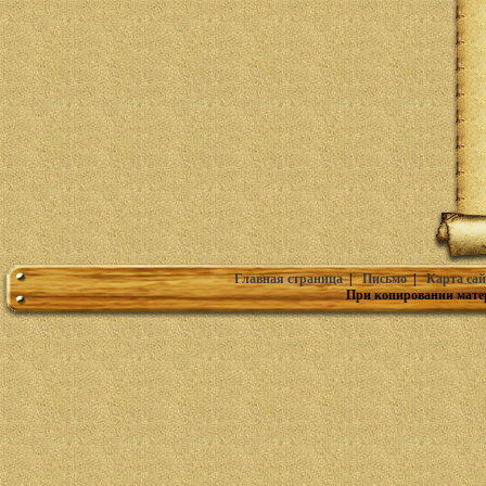
Главная страница
|
Письмо
|
Карта сай
При копировании мате