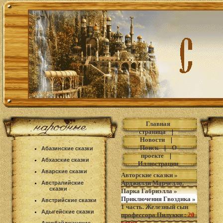
Главная
страница
|
Новости
|
Поиск
|
О
Абазинские сказки
проекте
|
Абхазские сказки
Иллюстрации
Аварские сказки
Авторские сказки
»
Арджилли Марчелло,
Австралийские
сказки
Парка Габриэлла
»
Приключения Гвоздика
»
Австрийские сказки
1 часть. Железный сын
Адыгейские сказки
профессора Пилукки
:
20
глава