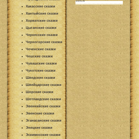
10914
Хакасские сказки
Хантыйские сказки
Хорватские сказки
Цыганские сказки
Черкесские сказки
Черногорские сказки
Чеченские сказки
Чешские сказки
Чувашские сказки
Чукотские сказки
Шведские сказки
Швейцарские сказки
Шорские сказки
Шотландские сказки
Эвенкийские сказки
Эвенские сказки
Эганасанские сказки
Энецкие сказки
Эскимосские сказки