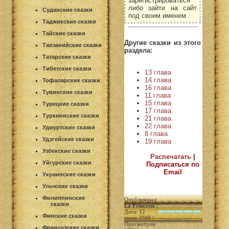
зарегистрироваться
либо зайти на сайт
Суданские сказки
под своим именем.
Таджикские сказки
Тайские сказки
Другие сказки из этого
Танзанийские сказки
раздела:
Татарские сказки
Тибетские сказки
13 глава
14 глава
Тофаларские сказки
16 глава
Тувинские сказки
11 глава
15 глава
Турецкие сказки
17 глава
Туркменские сказки
21 глава
22 глава
Удмуртские сказки
8 глава
Удэгейские сказки
19 глава
Узбекские сказки
Распечатать
|
Уйгурские сказки
Подписаться по
Email
Украинские сказки
Ульчские сказки
Филиппинские
Опубликовал:
сказки
La Princesse
|
Дата: 12
Финские сказки
июня 2009 |
(голосов: 0)
Просмотров:
Французские сказки