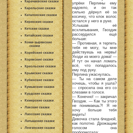
Карачаевские сказки
упрёки Перлины ему
надоело, и он так
Карельские сказки
сильно дёрнул её за
Каталонские сказки
косичку, что клок волос
остался у него в руке.
Керекские сказки
Услышав её
Кетские сказки
всхлипывания, Гвоздик
рассердился ещё
Китайские сказки
больше:
Коми-зырянские
— Противная, я терпеть
сказки
тебя не могу, ты мне
действуешь на нервы!
Корейские сказки
Уходи из моего дома! —
Корякские сказки
И тут он начал ломать
всё, что попадалось
Креольские сказки
ему под руку.
Крымские сказки
Перлина ужаснулась.
— Ты на самом деле
Кубинские сказки
хочешь, чтобы я ушла?
Кумыкские сказки
— спросила она его со
слезами в голосе.
Курдские сказки
— Конечно! — закричал
Кхмерские сказки
Гвоздик. — Как ты этого
не понимаешь?! Я не
Лакские сказки
хочу больше тебя
видеть!
Лаосские сказки
Девочка стала бледной,
Латышские сказки
как полотно. Дрожащим
голосом она
Лезгинские сказки
пробормотала: