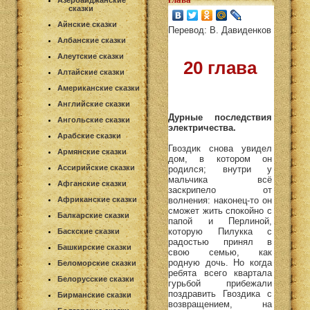
Азербайджанские
сказки
Айнские сказки
Перевод: В. Давиденков
Албанские сказки
Алеутские сказки
20 глава
Алтайские сказки
Американские сказки
Английские сказки
Дурные последствия
Ангольские сказки
электричества.
Арабские сказки
Гвоздик снова увидел
Армянские сказки
дом, в котором он
Ассирийские сказки
родился; внутри у
мальчика всё
Афганские сказки
заскрипело от
волнения: наконец-то он
Африканские сказки
сможет жить спокойно с
Балкарские сказки
папой и Перлиной,
которую Пилукка с
Баскские сказки
радостью принял в
Башкирские сказки
свою семью, как
родную дочь. Но когда
Беломорские сказки
ребята всего квартала
Белорусские сказки
гурьбой прибежали
поздравить Гвоздика с
Бирманские сказки
возвращением, на