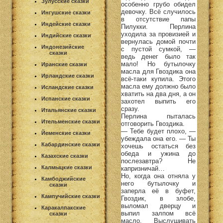
Зулусские сказки
особенно грубо обидел
девочку. Всё случилось
Ингушские сказки
в отсутствие папы
Индейские сказки
Пилукки. Перлина
уходила за провизией и
Индийские сказки
вернулась домой почти
Индонезийские
с пустой сумкой, —
сказки
ведь денег было так
мало! Но бутылочку
Иранские сказки
масла для Гвоздика она
Ирландские сказки
всё-таки купила. Этого
масла ему должно было
Исландские сказки
хватить на два дня, а он
Испанские сказки
захотел выпить его
сразу.
Итальянские сказки
Перлина пыталась
Ительменские сказки
отговорить Гвоздика.
— Тебе будет плохо, —
Йеменские сказки
убеждала она его. — Ты
Кабардинские сказки
хочешь остаться без
обеда и ужина до
Казахские сказки
послезавтра? Не
Калмыцкие сказки
капризничай…
Но, когда она отняла у
Камбоджийские
него бутылочку и
сказки
заперла её в буфет,
Кампучийские сказки
Гвоздик, в злобе,
выломал дверцу и
Каракалпакские
выпил залпом всё
сказки
масло. Выслушивать