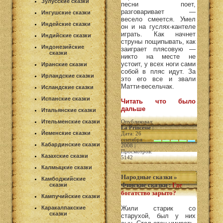
Зулусские сказки
песни поет,
разговаривает —
Ингушские сказки
весело смеется. Умел
Индейские сказки
он и на гуслях-кантеле
играть. Как начнет
Индийские сказки
струны пощипывать, как
Индонезийские
заиграет плясовую —
сказки
никто на месте не
устоит, у всех ноги сами
Иранские сказки
собой в пляс идут. За
Ирландские сказки
это его все и звали
Матти-весельчак.
Исландские сказки
Испанские сказки
Читать что было
дальше
Итальянские сказки
Ительменские сказки
Опубликовал:
La Princesse
|
Йеменские сказки
Дата: 26
сентября
Кабардинские сказки
2008 |
Просмотров:
Казахские сказки
5142
Калмыцкие сказки
Народные сказки
»
Камбоджийские
Финские сказки
:
Где
сказки
богатство зарыто?
Кампучийские сказки
Каракалпакские
Жили старик со
сказки
старухой, был у них