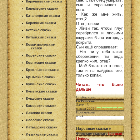
сын. Стал отец умирать,
Карачаевские сказки
сын и спрашивает у
Карельские сказки
него:
- Как же мне жить,
Каталонские сказки
отец?
Керекские сказки
Отец говорит:
- Живи так, чтобы плуг
Кетские сказки
серебрился и лисьими
Китайские сказки
шкурами была изгородь
покрыта.
Коми-зырянские
Сын ещё спрашивает:
сказки
- Нет ли у тебя каких
Корейские сказки
сбережений, ты ведь
крепко жил, отец?
Корякские сказки
- Моё богатство в поле,
Креольские сказки
там и ты найдёшь его,
только копай.
Крымские сказки
Кубинские сказки
Читать что было
дальше
Кумыкские сказки
Опубликовал:
Курдские сказки
La Princesse
|
Дата: 13
Кхмерские сказки
января 2009 |
Просмотров:
Лакские сказки
4324
Лаосские сказки
Латышские сказки
Народные сказки
»
Финские сказки
:
Глупый
Лезгинские сказки
Пейкко