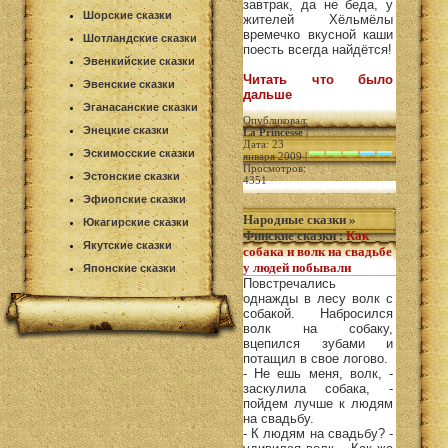
завтрак, да не беда, у
Шорские сказки
жителей Хёльмёлы
времечко вкусной каши
Шотландские сказки
поесть всегда найдётся!
Эвенкийские сказки
Читать что было
Эвенские сказки
дальше
Эганасанские сказки
Опубликовал:
Энецкие сказки
La Princesse
|
Дата: 23
Эскимосские сказки
января 2009 |
Просмотров:
Эстонские сказки
4351
Эфиопские сказки
Народные сказки
»
Юкагирские сказки
Финские сказки
:
Как
Якутские сказки
собака и волк на свадьбе
у людей побывали
Японские сказки
Повстречались
однажды в лесу волк с
собакой. Набросился
волк на собаку,
вцепился зубами и
потащил в свое логово.
- Не ешь меня, волк, -
заскулила собака, -
пойдем лучше к людям
на свадьбу.
- К людям на свадьбу? -