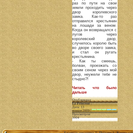
раз по пути на свои
земли проходить через
двор королевского
замка. Как-то раз
отправился крестьянин
на лошади за веном.
Когда он возвращался с
лугов через
королевский двор,
случилось королю быть
во дворе своего замка,
и стал он ругать
крестьянина.
- Как ты смеешь,
болван, проезжать со
своим сеном через мой
двор, неужели тебе не
стыдно?!
Читать что было
дальше
Опубликовал:
La Princesse
|
Дата: 13
января 2009 |
Просмотров:
3904