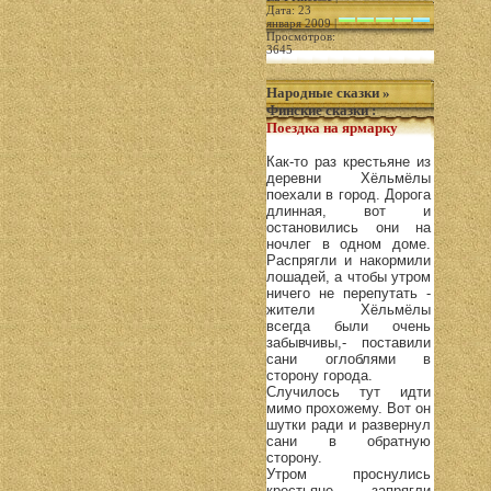
Дата: 23
января 2009 |
Просмотров:
3645
Народные сказки
»
Финские сказки
:
Поездка на ярмарку
Как-то раз крестьяне из
деревни Хёльмёлы
поехали в город. Дорога
длинная, вот и
остановились они на
ночлег в одном доме.
Распрягли и накормили
лошадей, а чтобы утром
ничего не перепутать -
жители Хёльмёлы
всегда были очень
забывчивы,- поставили
сани оглоблями в
сторону города.
Случилось тут идти
мимо прохожему. Вот он
шутки ради и развернул
сани в обратную
сторону.
Утром проснулись
крестьяне, запрягли