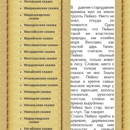
Литовские сказки
В давние-стародавние
Мавриканские сказки
времена жил на земле
Мадагаскарские
тролль Пейкко. Никто не
сказки
знал, откуда он
появился. Одни
Македонские сказки
говорили, что Пейкко
Мансийские сказки
такой же властелин
природы, как хозяйка
Марийские сказки
моря Велламо, как
Мексиканские сказки
лесной царь Тапио,
другие считали, что
Молдавские сказки
Пейкко обычный
Монгольские сказки
мужчина, только живёт
в лесу. Словом, никто о
Мордовские сказки
нем толком ничего
Нанайские сказки
сказать не мог. Знали
одно: Пейкко много
Нганасанские сказки
выше и крепче самых
Негидальские сказки
высоких мужчин, лицо у
него заросшее, волосы
Немецкие сказки
лохматые, руки-ноги
Ненецкие сказки
толстые, словно из
бревна вырублены.
Непальские сказки
Пейкко был стар, богат
и глуп. Так говорят.
Нивхские сказки
Стоило Пейкко прийти в
Нидерландские
деревню, деревенские
сказки
обязательно над ним
Ногайские сказки
подшутят, и первый