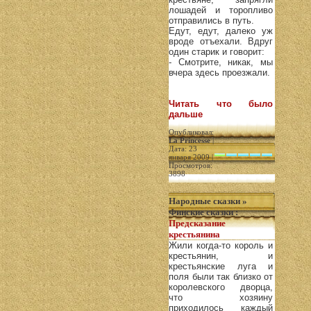
лошадей и торопливо
отправились в путь.
Едут, едут, далеко уж
вроде отъехали. Вдруг
один старик и говорит:
- Смотрите, никак, мы
вчера здесь проезжали.
Читать что было
дальше
Опубликовал:
La Princesse
|
Дата: 23
января 2009 |
Просмотров:
3898
Народные сказки
»
Финские сказки
:
Предсказание
крестьянина
Жили когда-то король и
крестьянин, и
крестьянские луга и
поля были так близко от
королевского дворца,
что хозяину
приходилось каждый