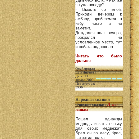
удивился волк. - Как же
я туда попаду?
- Вместе со мной.
Приходи вечером к
амбару, проберемся в
избу, никто и не
заметит.
Дождался волк вечера,
прокрался на
условленное место, тут
и собака подоспела.
Читать что было
дальше
Опубликовал:
La Princesse
|
Дата: 13
января 2009 |
Просмотров:
3936
Народные сказки
»
Финские сказки
:
Лиса-
нянька
Пошел однажды
медведь искать няньку
для своих медвежат.
Брел он по лесу, брел,
встретил волка.