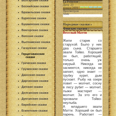
Болгарские сказки
La Princesse
|
Дата: 23
Боснийские сказки
января 2009 |
Просмотров:
Бразильские сказки
5846
Бурятские сказки
Народные сказки
»
Бушменские сказки
Финские сказки
:
Венгерские сказки
Веселый Матти
Вепские сказки
Жили старик со
Вьетнамские сказки
старухой. Было у них
Гагаузские сказки
два сына. Старшего
звали Тойво. Хороший
Герцеговинские
он был, работящий,
сказки
только очень уж
Греческие сказки
хмурый. Никогда не
засмеется, никогда не
Грузинские сказки
запоет, одно знает —
Даосские сказки
трубку курит, дым
пускает. Рыбу на озере
Даргинские сказки
ловит — молчит, сосну
Датские сказки
в лесу рубит — молчит,
лыжи мастерит —
Долганские сказки
молчит. За это его и
прозвали Тойво-
Дунганские сказки
неулыба.
Еврейские сказки
А младшего звали
Матти. Хороший он был
Египетские сказки
парень. Работает —