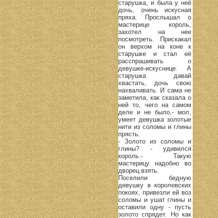
старушка, и была у неё
дочь, очень искусная
пряха. Прослышал о
мастерице король,
захотел на нее
посмотреть. Прискакал
он верхом на коне к
старушке и стал её
расспрашивать о
девушке-искуснице. А
старушка давай
хвастать, дочь свою
нахваливать. И сама не
заметила, как сказала о
ней то, чего на самом
деле и не было,- мол,
умеет девушка золотые
нити из соломы и глины
прясть.
- Золото из соломы и
глины? - удивился
король.- Такую
мастерицу надобно во
дворец взять.
Поселили бедную
девушку в королевских
покоях, привезли ей воз
соломы и ушат глины и
оставили одну - пусть
золото спрядет. Но как