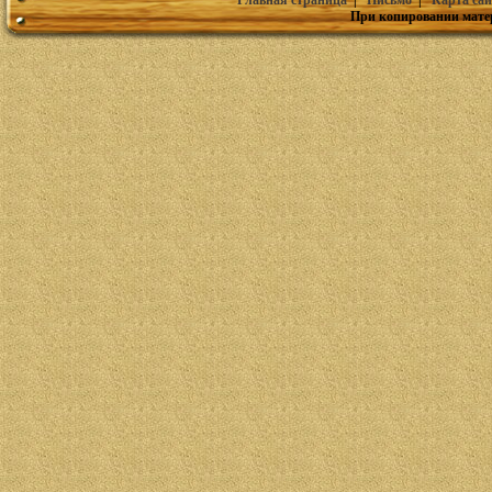
Главная страница
|
Письмо
|
Карта сай
При копировании мате