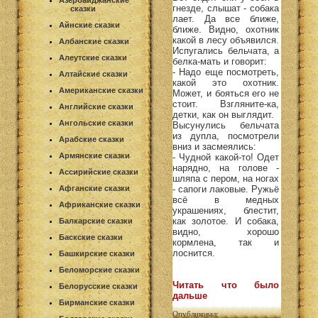
Азербайджанские
гнезде, слышат - собака
сказки
лает. Да все ближе,
Айнские сказки
ближе. Видно, охотник
какой в лесу объявился.
Албанские сказки
Испугались бельчата, а
Алеутские сказки
белка-мать и говорит:
- Надо еще посмотреть,
Алтайские сказки
какой это охотник.
Американские сказки
Может, и бояться его не
стоит. Взгляните-ка,
Английские сказки
детки, как он выглядит.
Ангольские сказки
Высунулись бельчата
из дупла, посмотрели
Арабские сказки
вниз и засмеялись:
Армянские сказки
- Чудной какой-то! Одет
нарядно, на голове -
Ассирийские сказки
шляпа с пером, на ногах
Афганские сказки
- сапоги лаковые. Ружьё
всё в медных
Африканские сказки
украшениях, блестит,
как золотое. И собака,
Балкарские сказки
видно, хорошо
Баскские сказки
кормлена, так и
лоснится.
Башкирские сказки
Беломорские сказки
Читать что было
Белорусские сказки
дальше
Бирманские сказки
Опубликовал: