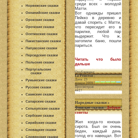
среди всех - молодой
Норвежские сказки
Матти.
Океанийские сказки
Вот однажды пришел
Пейкко в деревню и
Орокские сказки
давай спорить с Матти,
что пересидит его в
Орочские сказки
парилке, любой пар
Осетинские сказки
выдержит. Что ж,
затопили баню, пошли
Пакистанские сказки
париться.
Папуасские сказки
Персидские сказки
Читать что было
Польские сказки
дальше
Португальские
Опубликовал:
сказки
La Princesse
|
Дата: 23
Румынские сказки
января 2009 |
Просмотров:
Русские сказки
4417
Саамские сказки
Саларские сказки
Народные сказки
»
Финские сказки
:
Добрые
Селькупские сказки
советы
Сербские сказки
Жил когда-то юноша-
Сирийские сказки
сирота. Был он очень
Словацкие сказки
беден, каждый день
голод его навещал. Вот
Словенские сказки