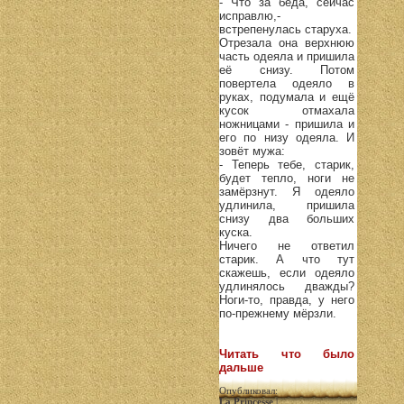
- Что за беда, сейчас
исправлю,-
встрепенулась старуха.
Отрезала она верхнюю
часть одеяла и пришила
её снизу. Потом
повертела одеяло в
руках, подумала и ещё
кусок отмахала
ножницами - пришила и
его по низу одеяла. И
зовёт мужа:
- Теперь тебе, старик,
будет тепло, ноги не
замёрзнут. Я одеяло
удлинила, пришила
снизу два больших
куска.
Ничего не ответил
старик. А что тут
скажешь, если одеяло
удлинялось дважды?
Ноги-то, правда, у него
по-прежнему мёрзли.
Читать что было
дальше
Опубликовал:
La Princesse
|