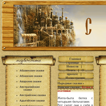
Главная
страница
|
Новости
|
Поиск
|
О
Абазинские сказки
проекте
|
Абхазские сказки
Иллюстрации
Аварские сказки
Народные сказки
»
Финские сказки
:
Белка и
Австралийские
сказки
охотники
Австрийские сказки
Жила-была белка с
Адыгейские сказки
четырьмя бельчатами.
Вот сидят они у себя в