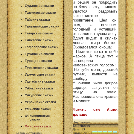
и решил он побродить
Суданские сказки
по белу свету, - может,
удастся раздобыть
Таджикские сказки
какое-никакое
Тайские сказки
пропитание. Шел он,
шел, а вечером,
Танзанийские сказки
голодный и уставший,
Татарские сказки
оказался в глухом лесу.
Вдруг видит, в силках
Тибетские сказки
лесная птица бьется.
Обрадовался юноша:
Тофаларские сказки
- Приготовлю-ка я себе
Тувинские сказки
жаркое. А птица тут и
заговорила
Турецкие сказки
человеческим голосом:
Туркменские сказки
-Не губи меня, дорогой
путник, выпусти на
Удмуртские сказки
свободу.
Удэгейские сказки
У юноши было доброе
сердце, выпустил он
Узбекские сказки
птицу на волю.
Уйгурские сказки
Расправила она крылья
и молвит:
Украинские сказки
Ульчские сказки
Читать что было
дальше
Филиппинские
сказки
Опубликовал:
La Princesse
|
Финские сказки
Дата: 13
января 2009 |
Белка и охотники