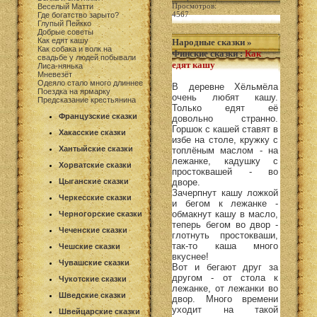
Просмотров:
Веселый Матти
4567
Где богатство зарыто?
Глупый Пейкко
Добрые советы
Как едят кашу
Народные сказки
»
Как собака и волк на
Финские сказки
:
Как
свадьбе у людей побывали
едят кашу
Лиса-нянька
Мневезёт
Одеяло стало много длиннее
В деревне Хёльмёла
Поездка на ярмарку
очень любят кашу.
Предсказание крестьянина
Только едят её
Французские сказки
довольно странно.
Горшок с кашей ставят в
Хакасские сказки
избе на столе, кружку с
Хантыйские сказки
топлёным маслом - на
лежанке, кадушку с
Хорватские сказки
простоквашей - во
Цыганские сказки
дворе.
Зачерпнут кашу ложкой
Черкесские сказки
и бегом к лежанке -
обмакнут кашу в масло,
Черногорские сказки
теперь бегом во двор -
Чеченские сказки
глотнуть простокваши,
так-то каша много
Чешские сказки
вкуснее!
Чувашские сказки
Вот и бегают друг за
другом - от стола к
Чукотские сказки
лежанке, от лежанки во
Шведские сказки
двор. Много времени
уходит на такой
Швейцарские сказки