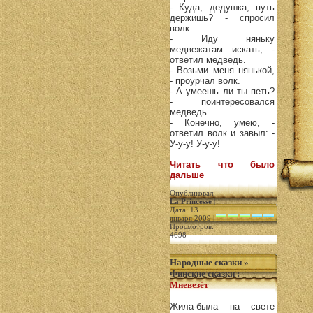
- Куда, дедушка, путь
держишь? - спросил
волк.
- Иду няньку
медвежатам искать, -
ответил медведь.
- Возьми меня нянькой,
- проурчал волк.
- А умеешь ли ты петь?
- поинтересовался
медведь.
- Конечно, умею, -
ответил волк и завыл: -
У-у-у! У-у-у!
Читать что было
дальше
Опубликовал:
La Princesse
|
Дата: 13
января 2009 |
Просмотров:
4698
Народные сказки
»
Финские сказки
:
Мневезёт
Жила-была на свете