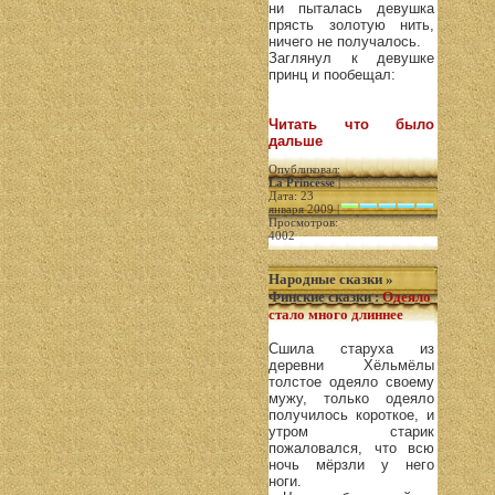
ни пыталась девушка
прясть золотую нить,
ничего не получалось.
Заглянул к девушке
принц и пообещал:
Читать что было
дальше
Опубликовал:
La Princesse
|
Дата: 23
января 2009 |
Просмотров:
4002
Народные сказки
»
Финские сказки
:
Одеяло
стало много длиннее
Сшила старуха из
деревни Хёльмёлы
толстое одеяло своему
мужу, только одеяло
получилось короткое, и
утром старик
пожаловался, что всю
ночь мёрзли у него
ноги.