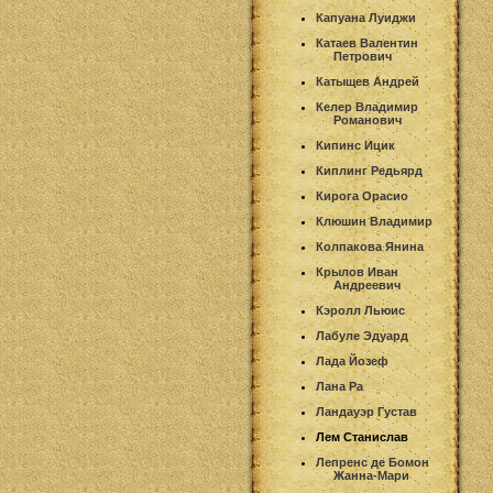
Капуана Луиджи
Катаев Валентин
Петрович
Катыщев Андрей
Келер Владимир
Романович
Кипинс Ицик
Киплинг Редьярд
Кирога Орасио
Клюшин Владимир
Колпакова Янина
Крылов Иван
Андреевич
Кэролл Льюис
Лабуле Эдуард
Лада Йозеф
Лана Ра
Ландауэр Густав
Лем Станислав
Лепренс де Бомон
Жанна-Мари