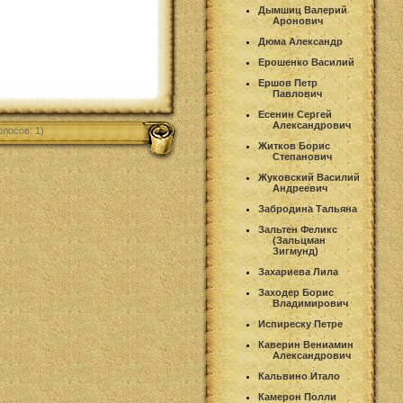
Дымшиц Валерий
Аронович
Дюма Александр
Ерошенко Василий
Ершов Петр
Павлович
Есенин Сергей
Александрович
олосов: 1)
Житков Борис
Степанович
Жуковский Василий
Андреевич
Забродина Тальяна
Зальтен Феликс
(Зальцман
Зигмунд)
Захариева Лила
Заходер Борис
Владимирович
Испиреску Петре
Каверин Вениамин
Александрович
Кальвино Итало
Камерон Полли