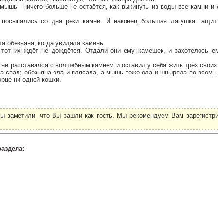
 мышь,- ничего больше не остаётся, как выкинуть из воды все камни и 
к посыпались со дна реки камни. И наконец большая лягушка тащи
ла обезьяна, когда увидала камень.
тот их ждёт не дождётся. Отдали они ему камешек, и захотелось ем
 не расставался с волшебным камнем и оставил у себя жить трёх свои
да спал; обезьяна ела и плясала, а мышь тоже ела и шныряла по всем
орце ни одной кошки.
ы заметили, что Вы зашли как гость. Мы рекомендуем Вам зарегистри
.
раздела: