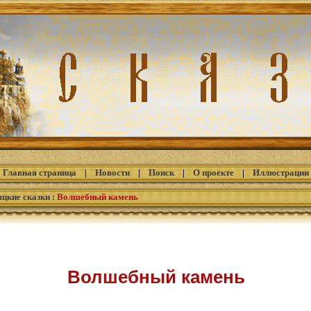
Главная страница
|
Новости
|
Поиск
|
О проекте
|
Иллюстрации
цкие сказки
:
Волшебный камень
Волшебный камень