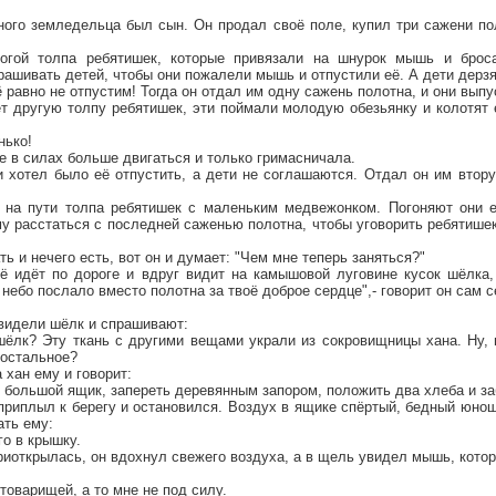
ного земледельца был сын. Он продал своё поле, купил три сажени по
огой толпа ребятишек, которые привязали на шнурок мышь и брос
рашивать детей, чтобы они пожалели мышь и отпустили её. А дети дерзя
сё равно не отпустим! Тогда он отдал им одну сажень полотна, и они вып
ет другую толпу ребятишек, эти поймали молодую обезьянку и колотят
нько!
е в силах больше двигаться и только гримасничала.
и хотел было её отпустить, а дети не соглашаются. Отдал он им втор
на пути толпа ребятишек с маленьким медвежонком. Погоняют они е
у расстаться с последней саженью полотна, чтобы уговорить ребятише
ь и нечего есть, вот он и думает: "Чем мне теперь заняться?"
ё идёт по дороге и вдруг видит на камышовой луговине кусок шёлка, 
 небо послало вместо полотна за твоё доброе сердце",- говорит он сам 
видели шёлк и спрашивают:
 шёлк? Эту ткань с другими вещами украли из сокровищницы хана. Ну,
 остальное?
а хан ему и говорит:
в большой ящик, запереть деревянным запором, положить два хлеба и за
приплыл к берегу и остановился. Воздух в ящике спёртый, бедный юнош
ать ему:
го в крышку.
приоткрылась, он вдохнул свежего воздуха, а в щель увидел мышь, кото
 товарищей, а то мне не под силу.