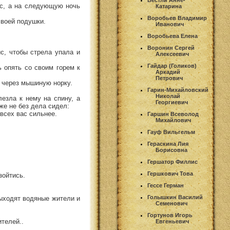
Вестли Анне-
ос, а на следующую ночь
Катарина
Воробьев Владимир
своей подушки.
Иванович
Воробьева Елена
Воронин Сергей
ис, чтобы стрела упала и
Алексеевич
Гайдар (Голиков)
 опять со своим горем к
Аркадий
Петрович
ь через мышиную норку.
Гарин-Михайловский
Николай
езла к нему на спину, а
Георгиевич
же не без дела сидел:
 всех вас сильнее.
Гаршин Всеволод
Михайлович
Гауф Вильгельм
Гераскина Лия
Борисовна
Гершатор Филлис
Гершкович Това
зойтись.
Гессе Герман
Голышкин Василий
выходят водяные жители и
Семенович
Гортунов Игорь
ителей..
Евгеньевич