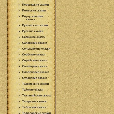
Персидские сказки
Польские сказки
Португальские
сказки
Румынские сказки
Русские сказки
Саамские сказки
Саларские сказки
Селькупские сказки
Сербские сказки
Сирийские сказки
Словацкие сказки
Словенские сказки
Суданские сказки
Таджикские сказки
Тайские сказки
Танзанийские сказки
Татарские сказки
Тибетские сказки
Тофаларские сказки