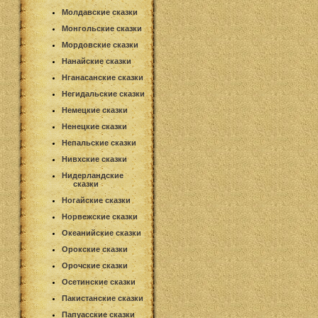
Молдавские сказки
Монгольские сказки
Мордовские сказки
Нанайские сказки
Нганасанские сказки
Негидальские сказки
Немецкие сказки
Ненецкие сказки
Непальские сказки
Нивхские сказки
Нидерландские
сказки
Ногайские сказки
Норвежские сказки
Океанийские сказки
Орокские сказки
Орочские сказки
Осетинские сказки
Пакистанские сказки
Папуасские сказки