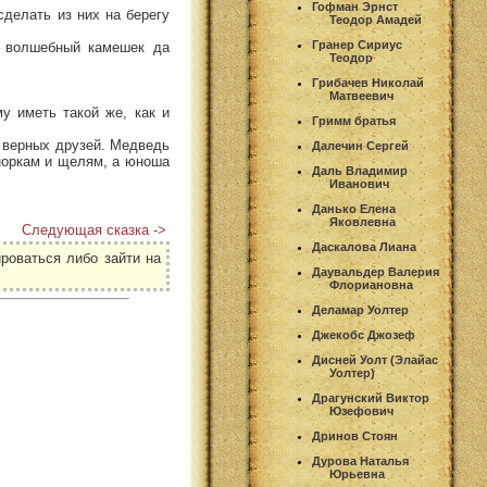
Гофман Эрнст
сделать из них на берегу
Теодор Амадей
Гранер Сириус
т волшебный камешек да
Теодор
Грибачев Николай
Матвеевич
у иметь такой же, как и
Гримм братья
х верных друзей. Медведь
Далечин Сергей
 норкам и щелям, а юноша
Даль Владимир
Иванович
Данько Елена
Яковлевна
Следующая сказка ->
Даскалова Лиана
роваться либо зайти на
Даувальдер Валерия
Флориановна
Деламар Уолтер
Джекобс Джозеф
Дисней Уолт (Элайас
Уолтер)
Драгунский Виктор
Юзефович
Дринов Стоян
Дурова Наталья
Юрьевна