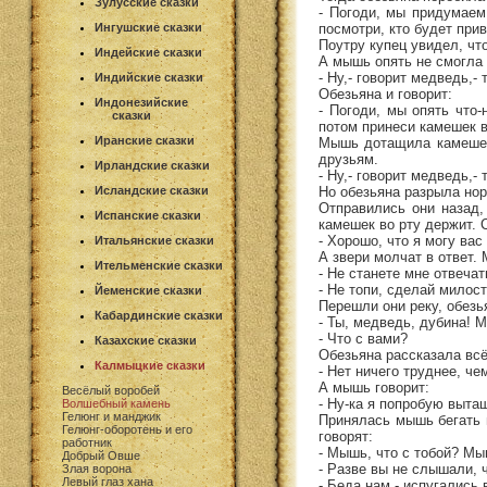
Зулусские сказки
- Погоди, мы придумаем
посмотри, кто будет при
Ингушские сказки
Поутру купец увидел, чт
Индейские сказки
А мышь опять не смогла 
- Ну,- говорит медведь,-
Индийские сказки
Обезьяна и говорит:
Индонезийские
- Погоди, мы опять что
сказки
потом принеси камешек в
Иранские сказки
Мышь дотащила камешек 
друзьям.
Ирландские сказки
- Ну,- говорит медведь,
Но обезьяна разрыла нор
Исландские сказки
Отправились они назад,
Испанские сказки
камешек во рту держит. 
- Хорошо, что я могу вас
Итальянские сказки
А звери молчат в ответ.
Ительменские сказки
- Не станете мне отвечат
- Не топи, сделай милост
Йеменские сказки
Перешли они реку, обезь
Кабардинские сказки
- Ты, медведь, дубина! 
- Что с вами?
Казахские сказки
Обезьяна рассказала всё,
Калмыцкие сказки
- Нет ничего труднее, че
А мышь говорит:
Весёлый воробей
- Ну-ка я попробую выта
Волшебный камень
Гелюнг и манджик
Принялась мышь бегать в
Гелюнг-оборотень и его
говорят:
работник
- Мышь, что с тобой? Мы
Добрый Овше
- Разве вы не слышали, 
Злая ворона
Левый глаз хана
- Беда нам,- испугались 