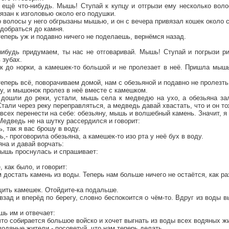
 ещё что-нибудь. Мышь! Ступай к купцу и отгрызи ему несколько вол
вязан к изголовью около его подушки.
о волосы у него обгрызаны мышью, и он с вечера привязал кошек около 
добраться до камня.
 теперь уж и подавно ничего не поделаешь, вернёмся назад.
-нибудь придумаем, ты нас не отговаривай. Мышь! Ступай и погрызи р
 зубах.
до норки, а камешек-то большой и не пролезает в неё. Пришла мышь
- теперь всё, поворачиваем домой, нам с обезьяной и подавно не пролезт
у, и мышонок пролез в неё вместе с камешком.
 дошли до реки, устали, мышь села к медведю на ухо, а обезьяна зал
Стали через реку переправляться, а медведь давай хвастать, что и он то
 всех перенести на себе: обезьяну, мышь и волшебный камень. Значит, я
 Медведь не на шутку рассердился и говорит:
ь, так я вас брошу в воду.
ь,- проговорила обезьяна, а камешек-то изо рта у неё бух в воду.
яна и давай ворчать:
Мышь проснулась и спрашивает:
 как было, и говорит:
м достать камень из воды. Теперь нам больше ничего не остаётся, как ра
щить камешек. Отойдите-ка подальше.
зад и вперёд по берегу, словно беспокоится о чём-то. Вдруг из воды 
шь им и отвечает:
что собирается большое войско и хочет выгнать из воды всех водяных ж
водяные жители,- посоветуй, что нам теперь делать.