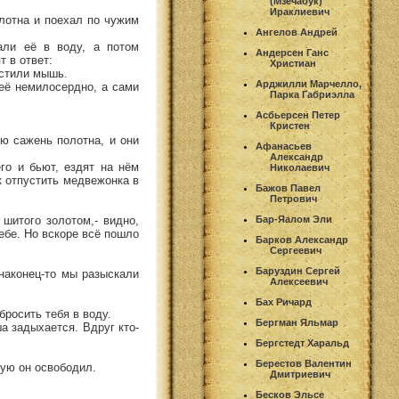
(Мзечабук)
Ираклиевич
лотна и поехал по чужим
Ангелов Андрей
али её в воду, а потом
Андерсен Ганс
т в ответ:
Христиан
устили мышь.
Арджилли Марчелло,
 её немилосердно, а сами
Парка Габриэлла
Асбьерсен Петер
Кристен
ую сажень полотна, и они
Афанасьев
Александр
го и бьют, ездят на нём
Николаевич
к отпустить медвежонка в
Бажов Павел
Петрович
шитого золотом,- видно,
Бар-Яалом Эли
себе. Но вскоре всё пошло
Барков Александр
Сергеевич
Баруздин Сергей
 наконец-то мы разыскали
Алексеевич
Бах Ричард
бросить тебя в воду.
Бергман Яльмар
а задыхается. Вдруг кто-
Бергстедт Харальд
Берестов Валентин
рую он освободил.
Дмитриевич
Бесков Эльсе