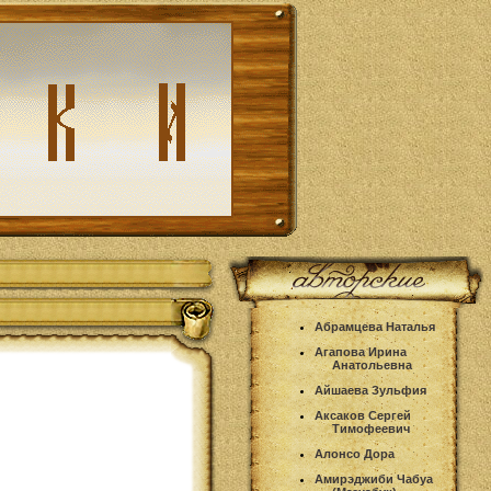
Абрамцева Наталья
Агапова Ирина
Анатольевна
Айшаева Зульфия
Аксаков Сергей
Тимофеевич
Алонсо Дора
Амирэджиби Чабуа