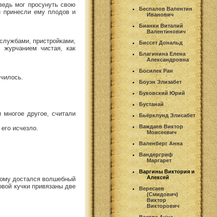
ведь мог просунуть свою
Беспалов Валентин
и принесли ему плодов и
Иванович
Бианки Виталий
Валентинович
службами, пристройками,
Биссет Дональд
 журчанием чистая, как
Благинина Елена
Александровна
Босилек Ран
училось.
Боуэн Элизабет
Буковский Юрий
Бустанай
и многое другое, считали
Бьёрклунд Элисабет
Важдаев Виктор
 его исчезло.
Моисеевич
Валенберг Анна
Вандергриф
Маргарет
Варгины Виктория и
Алексей
орому достался волшебный
совой кучки привязаны две
Вересаев
(Смидович)
Виктор
Викторович