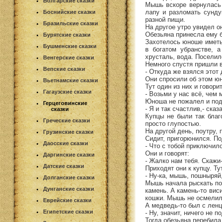
Болгарские сказки
Мышь вскоре вернулась 
лапу и разломать сунду
Боснийские сказки
разной пищи.
Бразильские сказки
На другое утро увидел он
Обезьяна принесла ему 
Бурятские сказки
Захотелось юноше иметь
Бушменские сказки
в богатом убранстве, 
хрусталь, вода. Поселил
Венгерские сказки
Немного спустя пришли в
Вепские сказки
- Откуда же взялся этот
Они спросили об этом юн
Вьетнамские сказки
Тут один из них и говорит
Гагаузские сказки
- Возьми у нас всё, чем
Юноша не пожалел и пода
Герцеговинские
- Я и так счастлив,- сказ
сказки
Купцы не были так благ
Греческие сказки
просто глупостью.
На другой день, поутру, 
Грузинские сказки
Сидит, пригорюнился. По
Даосские сказки
- Что с тобой приключил
Они и говорят:
Даргинские сказки
- Жалко нам тебя. Скажи
Датские сказки
Приходят они к купцу. Т
- Ну-ка, мышь, пошныряй
Долганские сказки
Мышь начала рыскать по 
Дунганские сказки
камень. А камень-то виси
кошки. Мышь не осмелил
Еврейские сказки
А медведь-то был с ленцо
Египетские сказки
- Ну, значит, ничего не 
Тогда обезьяна перебила 