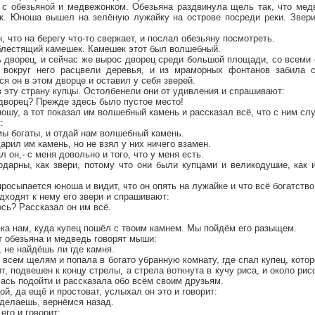
с обезьяной и медвежонком. Обезьяна раздвинула щель так, что мед
к. Юноша вышел на зелёную лужайку на острове посреди реки. Звер
, что на берегу что-то сверкает, и послал обезьяну посмотреть.
блестящий камешек. Камешек этот был волшебный.
 дворец, и сейчас же вырос дворец среди большой площади, со всеми 
а вокруг него расцвели деревья, и из мраморных фонтанов забила с
ся он в этом дворце и оставил у себя зверей.
 эту страну купцы. Остолбенели они от удивления и спрашивают:
 дворец? Прежде здесь было пустое место!
ошу, а тот показал им волшебный камень и рассказал всё, что с ним сл
:
 мы богаты, и отдай нам волшебный камень.
рил им камень, но не взял у них ничего взамен.
ал он,- с меня довольно и того, что у меня есть.
одарны, как звери, потому что они были купцами и великодушие, как 
просыпается юноша и видит, что он опять на лужайке и что всё богатство
дходят к нему его звери и спрашивают:
ось? Рассказал он им всё.
-ка нам, куда купец пошёл с твоим камнем. Мы пойдём его разыщем.
ут обезьяна и медведь говорят мыши:
, не найдёшь ли где камня.
всем щелям и попала в богато убранную комнату, где спал купец, кот
т, подвешен к концу стрелы, а стрела воткнута в кучу риса, и около ри
ась подойти и рассказала обо всём своим друзьям.
й, да ещё и простоват, услыхал он это и говорит:
поделаешь, вернёмся назад.
его и говорит: