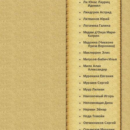
Ли Юнас Лауриц
Идемил
Линдгрен Астрид
Литвинов Юрий
Логачева Галина
Мадам д'Онуа Мари-
Катрин
Мадонна (Чикконе
Луиза Вероника)
Маклеррен Элис
Матусов-Бабич Илья
Милн Алан
Александер
Муренина Евгения
Мурзаев Сергей
Муур Лилиан
Наконечный Игорь
Непомнящая Дина
Нерман Эйнар
Нода Томойи
Овчинников Сергей
Ольмезов Мурадин