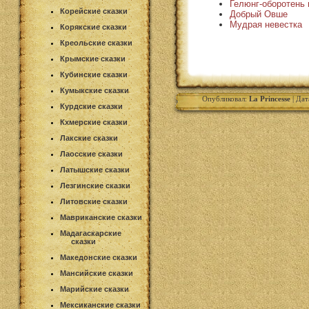
Гелюнг-оборотень 
Корейские сказки
Добрый Овше
Мудрая невестка
Корякские сказки
Креольские сказки
Крымские сказки
Кубинские сказки
Кумыкские сказки
Опубликовал:
La Princesse
| Дат
Курдские сказки
Кхмерские сказки
Лакские сказки
Лаосские сказки
Латышские сказки
Лезгинские сказки
Литовские сказки
Мавриканские сказки
Мадагаскарские
сказки
Македонские сказки
Мансийские сказки
Марийские сказки
Мексиканские сказки