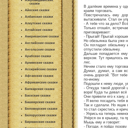
Азербайджанские
сказки
В далёкие времена у од
Айнские сказки
краям торговать.
Повстречалась ему дор
Албанские сказки
вытаскивали. Стал он уп
- А тебе что за дело? В
Алеутские сказки
Только отошёл, встреча
Алтайские сказки
приговаривают:
- Прыгай! Прыгай хороше
Американские сказки
Но обезьянка была уже н
Английские сказки
Он погладил обезьянку 
отпустили обезьянку.
Ангольские сказки
Дальше попадается ему 
Арабские сказки
верхом. Тут пришлось ем
лес.
Армянские сказки
Нечем стало ему торговат
Ассирийские сказки
Думал, думал, а сам вс
очень дорогой. "Вот тебе
Афганские сказки
по-иному.
Африканские сказки
Подошли к нему люди, у
- Откуда такой дорогой
Балкарские сказки
вора! Куда ты девал всё
Баскские сказки
Они привели его к хану, 
- Я велю посадить тебя 
Башкирские сказки
Так и сделали. Но ящик 
Беломорские сказки
то стал скрестись и крич
- Упрись-ка теперь немно
Белорусские сказки
Упёрся он в крышку, та 
Мышь ему и говорит:
Бирманские сказки
- Погоди, я пойду позову