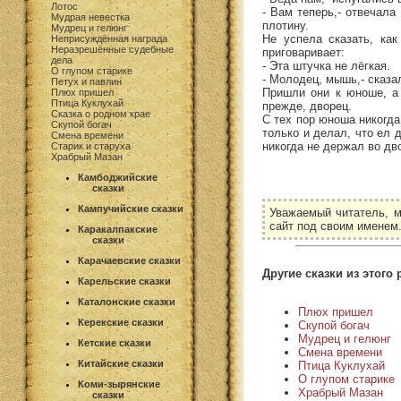
Лотос
- Вам теперь,- отвечала
Мудрая невестка
плотину.
Мудрец и гелюнг
Не успела сказать, ка
Неприсуждённая награда
Неразрешённые судебные
приговаривает:
дела
- Эта штучка не лёгкая.
О глупом старике
- Молодец, мышь,- сказа
Петух и павлин
Пришли они к юноше, а 
Плюх пришел
Птица Куклухай
прежде, дворец.
Сказка о родном крае
С тех пор юноша никогда
Скупой богач
только и делал, что ел 
Смена времени
никогда не держал во дв
Старик и старуха
Храбрый Мазан
Камбоджийские
сказки
Кампучийские сказки
Уважаемый читатель, м
сайт под своим именем
Каракалпакские
сказки
Карачаевские сказки
Другие сказки из этого 
Карельские сказки
Каталонские сказки
Плюх пришел
Керекские сказки
Скупой богач
Мудрец и гелюнг
Кетские сказки
Смена времени
Китайские сказки
Птица Куклухай
О глупом старике
Коми-зырянские
Храбрый Мазан
сказки