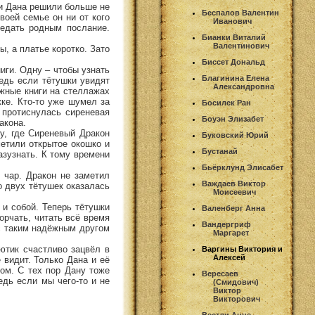
 и Дана решили больше не
Беспалов Валентин
своей семье он ни от кого
Иванович
редать родным послание.
Бианки Виталий
Валентинович
, а платье коротко. Зато
Биссет Дональд
иги. Одну – чтобы узнать
Благинина Елена
едь если тётушки увидят
Александровна
ужные книги на стеллажах
жке. Кто-то уже шумел за
Босилек Ран
 протиснулась сиреневая
Боуэн Элизабет
акона.
у, где Сиреневый Дракон
Буковский Юрий
метили открытое окошко и
Бустанай
азузнать. К тому времени
Бьёрклунд Элисабет
 чар. Дракон не заметил
Важдаев Виктор
о двух тётушек оказалась
Моисеевич
 и собой. Теперь тётушки
Валенберг Анна
рчать, читать всё время
Вандергриф
 с таким надёжным другом
Маргарет
ютик счастливо зацвёл в
Варгины Виктория и
Алексей
 видит. Только Дана и её
ом. С тех пор Дану тоже
Вересаев
едь если мы чего-то и не
(Смидович)
Виктор
Викторович