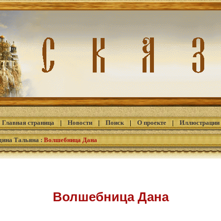
Главная страница
|
Новости
|
Поиск
|
О проекте
|
Иллюстрации
дина Тальяна
:
Волшебница Дана
Волшебница Дана