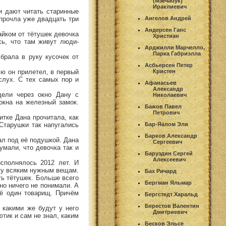
(Мзечабук)
Ираклиевич
и дают читать старинные
 прочла уже двадцать три
Ангелов Андрей
Андерсен Ганс
айком от тётушек девочка
Христиан
сь, что там живут люди-
Арджилли Марчелло,
Парка Габриэлла
брала в руку кусочек от
Асбьерсен Петер
лю он прилетел, в первый
Кристен
слух. С тех самых пор и
Афанасьев
Александр
дели через окно Дану с
Николаевич
окна на железный замок.
Бажов Павел
Петрович
итке Дана прочитала, как
 Старушки так напугались
Бар-Яалом Эли
Барков Александр
ал под её подушкой. Дана
Сергеевич
умали, что девочка так и
Баруздин Сергей
Алексеевич
сполнялось 2012 лет. И
чку всяким нужным вещам.
Бах Ричард
ть тётушек. Больше всего
Бергман Яльмар
но ничего не понимали. А
щё один товарищ. Причём
Бергстедт Харальд
Берестов Валентин
 какими же будут у него
Дмитриевич
тик и сам не знал, каким
Бесков Эльсе