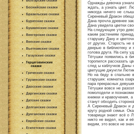
Болгарские сказки
Однажды девочка узнала 
ждать, а узнать цвет. Л
Боснийские сказки
никогда ничего не слыш
Бразильские сказки
Сиреневый Дракон обеща
Дана прочла древнее зак
Бурятские сказки
Дана увидела цветки сво
Бушменские сказки
На следующее утро девоч
каким растениям принад
Венгерские сказки
старушку Дану и цветочн
Вепские сказки
от других. Старость не 
дверью в библиотеку и 
Вьетнамские сказки
голова друга. На силу у
Гагаузские сказки
Тётушки появились в би
торопился рассказать цв
Герцеговинские
след ы каблучков Даны н
сказки
цветущие джунгли Лютика
Греческие сказки
Но на беду в спальню в
старушек: комнатка озар
Грузинские сказки
пара прекрасных девушек
Даосские сказки
Тётушки вовсе не разозл
помолодели и познакоми
Даргинские сказки
книжки и нравоучения, а
Датские сказки
станут обходить стороной 
А Сиреневый Дракон и д
Долганские сказки
кругу родной семьи. Ока
Дунганские сказки
товарищи знают всё о Л
никто не видел, как и е
Еврейские сказки
видим, это вовсе не значи
Египетские сказки