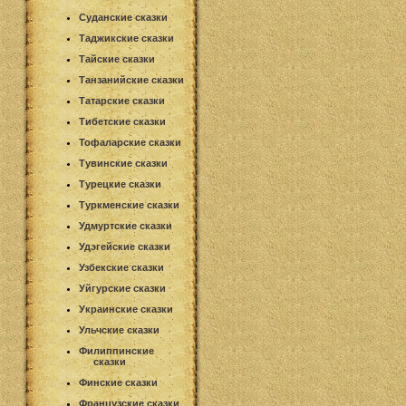
Суданские сказки
Таджикские сказки
Тайские сказки
Танзанийские сказки
Татарские сказки
Тибетские сказки
Тофаларские сказки
Тувинские сказки
Турецкие сказки
Туркменские сказки
Удмуртские сказки
Удэгейские сказки
Узбекские сказки
Уйгурские сказки
Украинские сказки
Ульчские сказки
Филиппинские
сказки
Финские сказки
Французские сказки