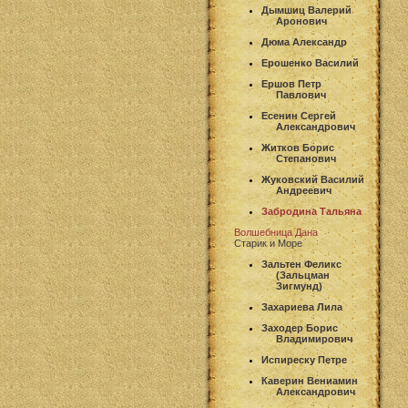
Дымшиц Валерий
Аронович
Дюма Александр
Ерошенко Василий
Ершов Петр
Павлович
Есенин Сергей
Александрович
Житков Борис
Степанович
Жуковский Василий
Андреевич
Забродина Тальяна
Волшебница Дана
Старик и Море
Зальтен Феликс
(Зальцман
Зигмунд)
Захариева Лила
Заходер Борис
Владимирович
Испиреску Петре
Каверин Вениамин
Александрович