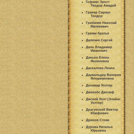
Гофман Эрнст
Теодор Амадей
Гранер Сириус
Теодор
Грибачев Николай
Матвеевич
Гримм братья
Далечин Сергей
Даль Владимир
Иванович
Данько Елена
Яковлевна
Даскалова Лиана
Даувальдер Валерия
Флориановна
Деламар Уолтер
Джекобс Джозеф
Дисней Уолт (Элайас
Уолтер)
Драгунский Виктор
Юзефович
Дринов Стоян
Дурова Наталья
Юрьевна