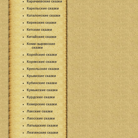
Карачаевские сказки
Карельские сказки
Каталонские сказки
Керекские сказки
Кетские сказки
Китайские сказки
Коми-зырянские
сказки
Корейские сказки
Корякские сказки
Креольские сказки
Крымские сказки
Кубинские сказки
Кумыкские сказки
Курдские сказки
Кхмерские сказки
Лакские сказки
Лаосские сказки
Латышские сказки
Лезгинские сказки