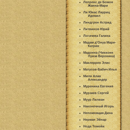
Лепренс де Бомон
Жанна-Мари
Ли Юнас Лауриц
Идемил
Линдгрен Астрид
Литвинов Юрий
Логачева Галина
Мадам д'Онуа Мари-
Катрин
Мадонна (Чикконе
Луиза Вероника)
Маклеррен Элис
Матусов-Бабич Илья
Милн Алан
Александер
Муренина Евгения
Мурзаев Сергей
Муур Лилиан
Наконечный Игорь
Непомнящая Дина
Нерман Эйнар
Нода Томойи