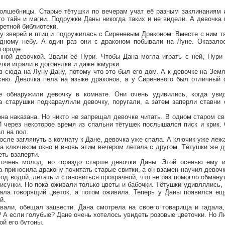
олшебницы. Старые тётушки по вечерам учат её разным заклинаниям 
го тайн и магии. Подружки Даны никогда таких и не видели. А девочка
ретной библиотеки.
у зверей и птиц и подружилась с Сиреневым Драконом. Вместе с ним т
дному небу. А один раз они с драконом побывали на Луне. Оказало
городе.
ной девочкой. Звали её Нури. Чтобы Дана могла играть с ней, Нури 
очки играли в догонялки и даже жмурки.
 сюда на Луну Дану, потому что это был его дом. А к девочке на Зем
ню. Девочка пела на языке драконов, а у Сиреневого был отличный 
 обнаружили девочку в комнате. Они очень удивились, когда уви
а старушки подкараулили девочку, поругали, а затем заперли ставни 
она наказана. Но никто не запрещал девочке читать. В одном старом св
И через некоторое время из спальни тётушек послышался писк и крик.
л на пол.
осле заглянуть в комнату к Дане, девочка уже спала. А ключик уже леж
а ключиком окно и вновь этим вечером летала с другом. Тётушки же д
еть взаперти.
очень молод, но гораздо старше девочки Даны. Этой осенью ему и
 приносила дракону почитать старые свитки, а он взамен научил дево
д водой, летать и становиться прозрачной, что не раз помогло обману
сунки. Но пока оживали только цветы и бабочки. Тётушки удивлялись, 
вала говорящий цветок, а потом оживила. Теперь у Даны появился е
й.
звали, обещал зацвести. Дана смотрела на своего товарища и гадала,
 А если голубые? Дане очень хотелось увидеть розовые цветочки. Но Лю
ой его бутоны.