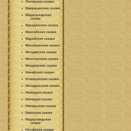
Литовские сказки
Мавриканские сказки
Мадагаскарские
сказки
Македонские сказки
Мансийские сказки
Марийские сказки
Мексиканские сказки
Молдавские сказки
Монгольские сказки
Мордовские сказки
Нанайские сказки
Нганасанские сказки
Негидальские сказки
Немецкие сказки
Ненецкие сказки
Непальские сказки
Нивхские сказки
Нидерландские
сказки
Ногайские сказки