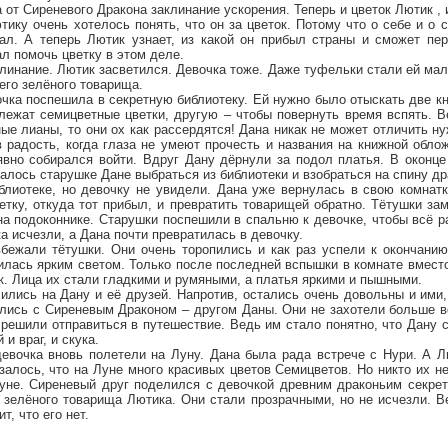
от Сиреневого Дракона заклинание ускорения. Теперь и цветок Лютик ,
ютику очень хотелось понять, что он за цветок. Потому что о себе и о 
ал. А теперь Лютик узнает, из какой он прибыл страны и сможет пе
л помочь цветку в этом деле.
линание. Лютик засветился. Девочка тоже. Даже туфельки стали ей малы
его зелёного товарища.
ка поспешила в секретную библиотеку. Ей нужно было отыскать две кн
лежат семицветные цветки, другую – чтобы повернуть время вспять. В
ые лианы, то они ох как рассердятся! Дана никак не может отличить н
в радость, когда глаза не умеют прочесть и названия на книжной обло
явно собирался войти. Вдруг Дану дёрнули за подол платья. В оконце
далось старушке Дане выбраться из библиотеки и взобраться на спину др
блиотеке, но девочку не увидели. Дана уже вернулась в свою комнатк
етку, откуда тот прибыл, и превратить товарищей обратно. Тётушки за
а подоконнике. Старушки поспешили в спальню к девочке, чтобы всё р
 исчезли, а Дана почти превратилась в девочку.
бежали тётушки. Они очень торопились и как раз успели к окончанию
илась ярким светом. Только после последней вспышки в комнате вмест
. Лица их стали гладкими и румяными, а платья яркими и пышными.
ились на Дану и её друзей. Напротив, остались очень довольны и ими,
лись с Сиреневым Драконом – другом Даны. Они не захотели больше во
 решили отправиться в путешествие. Ведь им стало понятно, что Дану
и враг, и скука.
евочка вновь полетели на Луну. Дана была рада встрече с Нури. А Л
залось, что на Луне много красивых цветов Семицветов. Но никто их не
уне. Сиреневый друг поделился с девочкой древним драконьим секрет
ё зелёного товарища Лютика. Они стали прозрачными, но не исчезли. В
т, что его нет.