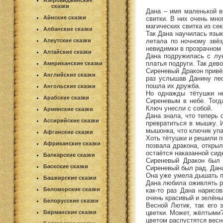
Азербайджанские
сказки
Дана – имя маленькой в
Айнские сказки
свитки. В них очень мно
магических свитка из сек
Албанские сказки
Так Дана научилась язык
летала по ночному звёз
Алеутские сказки
невидимки в прозрачном 
Алтайские сказки
Дана подружилась с лун
платья подруги. Так дев
Американские сказки
Сиреневый Дракон привёз
Английские сказки
раз услышав Данину пес
пошла их дружба.
Ангольские сказки
Но однажды тётушки не
Арабские сказки
Сиреневым в небе. Тогд
Ключ унесли с собой.
Армянские сказки
Дана знала, что теперь 
Ассирийские сказки
превратиться в мышку. 
мышонка, что ключик упа
Афганские сказки
Хоть тётушки и решили п
Африканские сказки
позвала дракона, открыл
остаётся наказанной сид
Балкарские сказки
Сиреневый Дракон был 
Баскские сказки
Сиреневый был рад. Дана
Она уже умела дышать по
Башкирские сказки
Дана любила оживлять ри
Беломорские сказки
как-то раз Дана нарисо
очень красивый и зелёны
Белорусские сказки
Весной Лютик, так его 
цветки. Может, жёлтыми?
Бирманские сказки
цветом распустятся весн