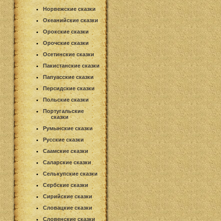
Норвежские сказки
Океанийские сказки
Орокские сказки
Орочские сказки
Осетинские сказки
Пакистанские сказки
Папуасские сказки
Персидские сказки
Польские сказки
Португальские
сказки
Румынские сказки
Русские сказки
Саамские сказки
Саларские сказки
Селькупские сказки
Сербские сказки
Сирийские сказки
Словацкие сказки
Словенские сказки