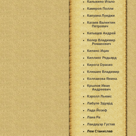
Кальвино Итало
Камерон Полли
Капуана Луиджи
Катаев Валентин
Петрович
Катыщев Андрей
Келер Владимир
Романович
Кипинс Ицик
Киплинг Редьярд
Кирога Орасио
Клюшин Владимир
Колпакова Янина
Крылов Иван
Андреевич
Кэролл Льюис
Лабуле Эдуард
Лада Йозеф
Лана Ра
Ландауэр Густав
Лем Станислав