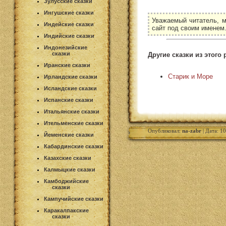
Зулусские сказки
Ингушские сказки
Уважаемый читатель, м
Индейские сказки
сайт под своим именем
Индийские сказки
Индонезийские
сказки
Другие сказки из этого 
Иранские сказки
Старик и Море
Ирландские сказки
Исландские сказки
Испанские сказки
Итальянские сказки
Ительменские сказки
Опубликовал:
na-zabr
| Дата: 1
Йеменские сказки
Кабардинские сказки
Казахские сказки
Калмыцкие сказки
Камбоджийские
сказки
Кампучийские сказки
Каракалпакские
сказки