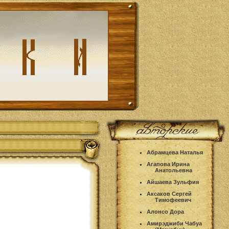
Абрамцева Наталья
Агапова Ирина
Анатольевна
Айшаева Зульфия
Аксаков Сергей
Тимофеевич
Алонсо Дора
Амирэджиби Чабуа