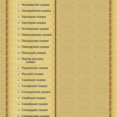
Норвежские сказки
Океанийские сказки
Орокские сказки
Орочские сказки
Осетинские сказки
Пакистанские сказки
Папуасские сказки
Персидские сказки
Польские сказки
Португальские
сказки
Румынские сказки
Русские сказки
Саамские сказки
Саларские сказки
Селькупские сказки
Сербские сказки
Сирийские сказки
Словацкие сказки
Словенские сказки