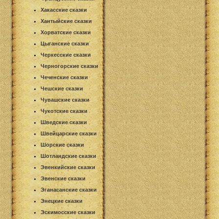
Хакасские сказки
Хантыйские сказки
Хорватские сказки
Цыганские сказки
Черкесские сказки
Черногорские сказки
Чеченские сказки
Чешские сказки
Чувашские сказки
Чукотские сказки
Шведские сказки
Швейцарские сказки
Шорские сказки
Шотландские сказки
Эвенкийские сказки
Эвенские сказки
Эганасанские сказки
Энецкие сказки
Эскимосские сказки