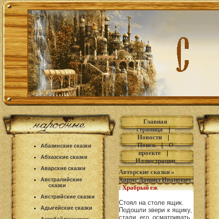
Главная
страница
|
Новости
|
Поиск
|
О
Абазинские сказки
проекте
|
Абхазские сказки
Иллюстрации
Аварские сказки
Авторские сказки
»
Хармс Даниил Иванович
Австралийские
сказки
:
Храбрый еж
Австрийские сказки
Стоял на столе ящик.
Адыгейские сказки
Подошли звери к ящику,
стали его осматривать,