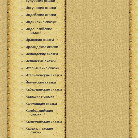
Зулусские сказки
Ингушские сказки
Индейские сказки
Индийские сказки
Индонезийские
сказки
Иранские сказки
Ирландские сказки
Исландские сказки
Испанские сказки
Итальянские сказки
Ительменские сказки
Йеменские сказки
Кабардинские сказки
Казахские сказки
Калмыцкие сказки
Камбоджийские
сказки
Кампучийские сказки
Каракалпакские
сказки