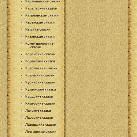
Карачаевские сказки
Карельские сказки
Каталонские сказки
Керекские сказки
Кетские сказки
Китайские сказки
Коми-зырянские
сказки
Корейские сказки
Корякские сказки
Креольские сказки
Крымские сказки
Кубинские сказки
Кумыкские сказки
Курдские сказки
Кхмерские сказки
Лакские сказки
Лаосские сказки
Латышские сказки
Лезгинские сказки