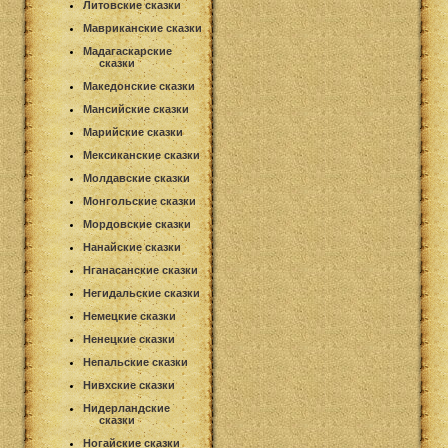
Литовские сказки
Мавриканские сказки
Мадагаскарские
сказки
Македонские сказки
Мансийские сказки
Марийские сказки
Мексиканские сказки
Молдавские сказки
Монгольские сказки
Мордовские сказки
Нанайские сказки
Нганасанские сказки
Негидальские сказки
Немецкие сказки
Ненецкие сказки
Непальские сказки
Нивхские сказки
Нидерландские
сказки
Ногайские сказки