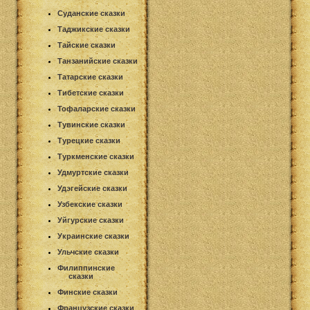
Суданские сказки
Таджикские сказки
Тайские сказки
Танзанийские сказки
Татарские сказки
Тибетские сказки
Тофаларские сказки
Тувинские сказки
Турецкие сказки
Туркменские сказки
Удмуртские сказки
Удэгейские сказки
Узбекские сказки
Уйгурские сказки
Украинские сказки
Ульчские сказки
Филиппинские
сказки
Финские сказки
Французские сказки