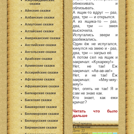
Азербайджанские
обнюхивать и
сказки
облизывать.
Айнские сказки
А ящик-то вдруг — раз,
два, три — и открылся.
Албанские сказки
А из ящика-то — раз,
Алеутские сказки
два, три — змея
выскочила.
Алтайские сказки
Испугались звери и
Американские сказки
разбежались.
Один ёж не испугался,
Английские сказки
кинулся на змею и - раз,
Ангольские сказки
два, три — загрыз её.
А потом сел на ящик и
Арабские сказки
закричал: «Кукареку!»
Армянские сказки
Нет, не так! Еж
закричал: «Ав-ав-ав!»
Ассирийские сказки
Нет, и не так! Ёж
Афганские сказки
закричал: «Мяу-мяу-
мяу!»
Африканские сказки
Нет, опять не так! Я и
сам не знаю как.
Балкарские сказки
Кто знает, как ежи
Баскские сказки
кричат?
Башкирские сказки
Читать что было
Беломорские сказки
дальше
Белорусские сказки
Опубликовал:
La Princesse
|
Бирманские сказки
Дата: 22