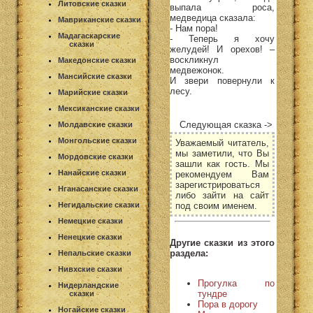
Литовские сказки
выпала роса,
медведица сказала:
Мавриканские сказки
- Нам пора!
Мадагаскарские
- Теперь я хочу
сказки
желудей! И орехов! –
воскликнул
Македонские сказки
медвежонок.
Мансийские сказки
И звери повернули к
лесу.
Марийские сказки
Мексиканские сказки
Следующая сказка ->
Молдавские сказки
Монгольские сказки
Уважаемый читатель,
мы заметили, что Вы
Мордовские сказки
зашли как гость. Мы
Нанайские сказки
рекомендуем Вам
зарегистрироваться
Нганасанские сказки
либо зайти на сайт
под своим именем.
Негидальские сказки
Немецкие сказки
Ненецкие сказки
Другие сказки из этого
раздела:
Непальские сказки
Нивхские сказки
Прогулка по
Нидерландские
тундре
сказки
Пора в дорогу
Ногайские сказки