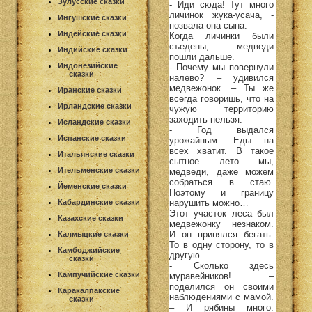
Зулусские сказки
- Иди сюда! Тут много
личинок жука-усача, -
Ингушские сказки
позвала она сына.
Индейские сказки
Когда личинки были
съедены, медведи
Индийские сказки
пошли дальше.
Индонезийские
- Почему мы повернули
сказки
налево? – удивился
медвежонок. – Ты же
Иранские сказки
всегда говоришь, что на
Ирландские сказки
чужую территорию
заходить нельзя.
Исландские сказки
- Год выдался
Испанские сказки
урожайным. Еды на
всех хватит. В такое
Итальянские сказки
сытное лето мы,
Ительменские сказки
медведи, даже можем
собраться в стаю.
Йеменские сказки
Поэтому и границу
нарушить можно…
Кабардинские сказки
Этот участок леса был
Казахские сказки
медвежонку незнаком.
И он принялся бегать.
Калмыцкие сказки
То в одну сторону, то в
Камбоджийские
другую.
сказки
- Сколько здесь
Кампучийские сказки
муравейников! –
поделился он своими
Каракалпакские
наблюдениями с мамой.
сказки
– И рябины много.