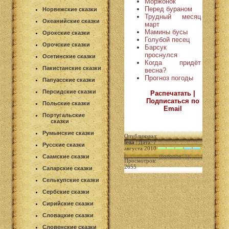
Моржонок
Перед бураном
Норвежские сказки
Трудный месяц
Океанийские сказки
март
Мамины бусы
Орокские сказки
Голубой песец
Орочские сказки
Барсук
проснулся
Осетинские сказки
Когда придёт
Пакистанские сказки
весна?
Прогноз погоды
Папуасские сказки
Персидские сказки
Распечатать |
Подписаться по
Польские сказки
Email
Португальские
сказки
Румынские сказки
Опубликовал:
lena
| Дата: 7
Русские сказки
августа 2010
|
Саамские сказки
(голосов: 1)
Просмотров:
2655
Саларские сказки
Селькупские сказки
Сербские сказки
Сирийские сказки
Словацкие сказки
Словенские сказки