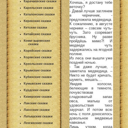
Карачаевские сказки
Хочешь, я достану тебе
веточку?
Карельские сказки
- Давай лучше заглянем
Каталонские сказки
в черничник, -
предложила медведица.
Керекские сказки
К сожалению, в августе
Кетские сказки
черники – совсем чуть-
чуть. Зато созревает
Китайские сказки
брусника. Ну разве
пройдёшь мимо?! И
Коми-зырянские
сказки
медведи чуть
задержались на ягодной
Корейские сказки
поляне.
Корякские сказки
Из леса они вышли уже
поздней ночью.
Креольские сказки
- Так даже лучше, -
Крымские сказки
заметила медведица. –
Никто не будет кричать,
Кубинские сказки
шуметь, мешать…
Увидев колоски,
Кумыкские сказки
белеющие в темноте,
Курдские сказки
почувствовав
сладковатый запах
Кхмерские сказки
овса, малыш от
Лакские сказки
удовольствия тихо
заурчал. И потом всю
Лаосские сказки
ночь с поля доносилось
Латышские сказки
довольное медвежье
чавканье.
Лезгинские сказки
Лишь утром, когда