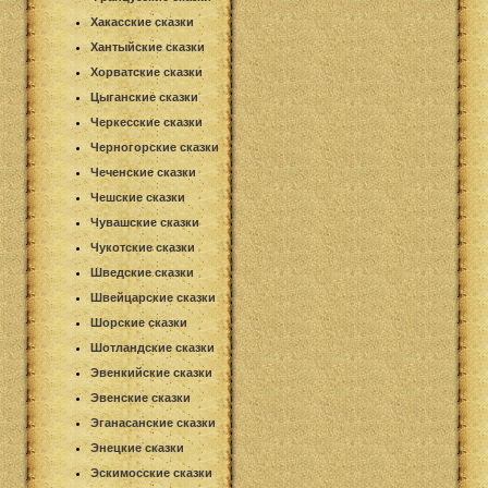
Хакасские сказки
Хантыйские сказки
Хорватские сказки
Цыганские сказки
Черкесские сказки
Черногорские сказки
Чеченские сказки
Чешские сказки
Чувашские сказки
Чукотские сказки
Шведские сказки
Швейцарские сказки
Шорские сказки
Шотландские сказки
Эвенкийские сказки
Эвенские сказки
Эганасанские сказки
Энецкие сказки
Эскимосские сказки