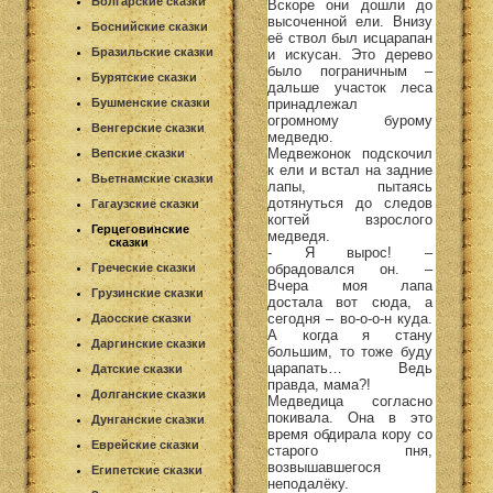
Болгарские сказки
Вскоре они дошли до
высоченной ели. Внизу
Боснийские сказки
её ствол был исцарапан
Бразильские сказки
и искусан. Это дерево
было пограничным –
Бурятские сказки
дальше участок леса
принадлежал
Бушменские сказки
огромному бурому
Венгерские сказки
медведю.
Медвежонок подскочил
Вепские сказки
к ели и встал на задние
Вьетнамские сказки
лапы, пытаясь
дотянуться до следов
Гагаузские сказки
когтей взрослого
Герцеговинские
медведя.
сказки
- Я вырос! –
обрадовался он. –
Греческие сказки
Вчера моя лапа
Грузинские сказки
достала вот сюда, а
сегодня – во-о-о-н куда.
Даосские сказки
А когда я стану
Даргинские сказки
большим, то тоже буду
царапать… Ведь
Датские сказки
правда, мама?!
Долганские сказки
Медведица согласно
покивала. Она в это
Дунганские сказки
время обдирала кору со
Еврейские сказки
старого пня,
возвышавшегося
Египетские сказки
неподалёку.