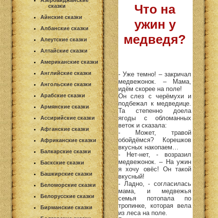
Азербайджанские
Что на
сказки
Айнские сказки
ужин у
Албанские сказки
медведя?
Алеутские сказки
Алтайские сказки
Американские сказки
Английские сказки
- Уже темно! – закричал
медвежонок. – Мама,
Ангольские сказки
идём скорее на поле!
Он слез с черёмухи и
Арабские сказки
подбежал к медведице.
Армянские сказки
Та степенно доела
ягоды с обломанных
Ассирийские сказки
веток и сказала:
Афганские сказки
- Может, травой
обойдёмся? Корешков
Африканские сказки
вкусных накопаем…
Балкарские сказки
- Нет-нет, - возразил
медвежонок. – На ужин
Баскские сказки
я хочу овёс! Он такой
Башкирские сказки
вкусный!
- Ладно, - согласилась
Беломорские сказки
мама, и медвежья
Белорусские сказки
семья потопала по
тропинке, которая вела
Бирманские сказки
из леса на поле.