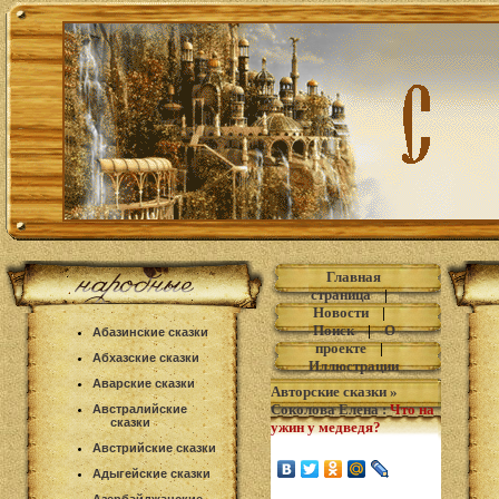
Главная
страница
|
Новости
|
Поиск
|
О
Абазинские сказки
проекте
|
Абхазские сказки
Иллюстрации
Аварские сказки
Авторские сказки
»
Соколова Елена
:
Что на
Австралийские
сказки
ужин у медведя?
Австрийские сказки
Адыгейские сказки