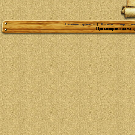
Главная страница
|
Письмо
|
Карта сай
При копировании мате