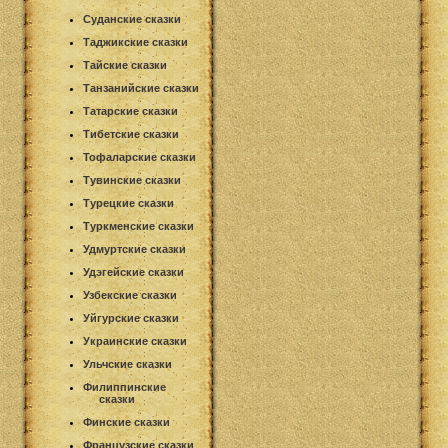
Суданские сказки
Таджикские сказки
Тайские сказки
Танзанийские сказки
Татарские сказки
Тибетские сказки
Тофаларские сказки
Тувинские сказки
Турецкие сказки
Туркменские сказки
Удмуртские сказки
Удэгейские сказки
Узбекские сказки
Уйгурские сказки
Украинские сказки
Ульчские сказки
Филиппинские
сказки
Финские сказки
Французские сказки