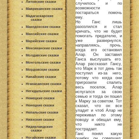
Литовские сказки
случилось и по
возможности
Мавриканские сказки
постараться помочь
Мадагаскарские
ему.
сказки
Но Ганс лишь
разозлился и стал
Македонские сказки
кричать, что не будет
Мансийские сказки
помогать предателю, и
уже развернулся,
Марийские сказки
направляясь, прочь,
Мексиканские сказки
когда его остановил
Алар. Он заставил
Молдавские сказки
Ганса выслушать его.
Монгольские сказки
Алар рассказал Гансу,
что Марк в тот день так
Мордовские сказки
поступил из-за него,
Нанайские сказки
потому что когда они
пригрозили спалить
Нганасанские сказки
весь поселок, Алар
Негидальские сказки
испугался за свою
семью и тогда он пошел
Немецкие сказки
к Марку за советом. Тот
сказал, что он все
Ненецкие сказки
уладит и чтоб Алар не
Непальские сказки
переживал по этому
поводу и обещал ему,
Нивхские сказки
что никто не
Нидерландские
пострадает.
сказки
Ганс понял какую
Ногайские сказки
ошибку он совершил: