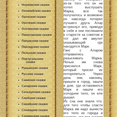
из-за того что он не
Норвежские сказки
хотел выслушать
Марка, все так
Океанийские сказки
получилось и возможно
Орокские сказки
он навсегда потерял
лучшего друга. Алар
Орочские сказки
встряхнул его, приводя
Осетинские сказки
в себя и они поспешили
к старосте за советом и
Пакистанские сказки
тот дал им амулет
Папуасские сказки
указывающий где
находится Марк.
Персидские сказки
Ганс с Аларом
Польские сказки
отправились
разыскивать Марка.
Португальские
Ночью им снова
сказки
приснился Марк,
Румынские сказки
который просил их
поторопиться. Через
Русские сказки
день они, наконец,
Саамские сказки
пришли в город, зашли
в дом, где остановился
Саларские сказки
Марк и нашли его
Селькупские сказки
холодное тело, он еле
дышал.
Сербские сказки
Из сна они знали что,
Сирийские сказки
для того чтобы спасти
Марка им надо вынести
Словацкие сказки
его тело из города и
Словенские сказки
закопать его под кустом