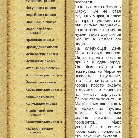
Зулусские сказки
восвояси.
Ганс тут же побежал к
Ингушские сказки
Марку. Он не стал
Индейские сказки
слушать Марка, а сразу
с порога ударил его,
Индийские сказки
они сильно подрались.
Индонезийские
Ганс сказал, что ему не
сказки
нужен такой друг, и он
больше не желает его
Иранские сказки
видеть.
Ирландские сказки
На следующий день
Марк покинул поселок.
Исландские сказки
Он шел долго, пока не
Испанские сказки
прибыл в один город.
Он был пустым и
Итальянские сказки
покинутым, но Марка не
Ительменские сказки
покидало ощущение,
что все жители этого
Йеменские сказки
города просто куда-то
отлучились и с минуты
Кабардинские сказки
на минуту вернуться.
Казахские сказки
Вскоре стало темнеть, и
Марк решил заночевать
Калмыцкие сказки
в одном из пустых
Камбоджийские
домов. Как только
сказки
солнце скрылось за
Кампучийские сказки
горизонтом, Марк
уснул. И в тот же миг
Каракалпакские
город ожил, появились
сказки
его законные жители -