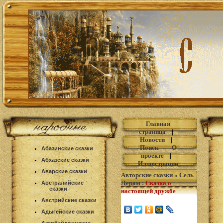
Главная
страница
|
Новости
|
Поиск
|
О
Абазинские сказки
проекте
|
Абхазские сказки
Иллюстрации
Аварские сказки
Авторские сказки
»
Сель
Лерам
:
Сказка о
Австралийские
сказки
настоящей дружбе
Австрийские сказки
Адыгейские сказки