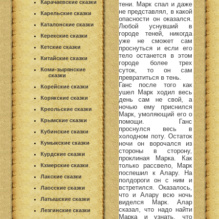
Карачаевские сказки
тени. Марк спал и даже
не представлял, в какой
Карельские сказки
опасности он оказался.
Каталонские сказки
Любой уснувший в
городе теней, никогда
Керекские сказки
уже не сможет сам
Кетские сказки
проснуться и если его
тело останется в этом
Китайские сказки
городе более трех
суток, то он сам
Коми-зырянские
сказки
превратиться в тень.
Ганс после того как
Корейские сказки
ушел Марк ходил весь
Корякские сказки
день сам не свой, а
ночью ему приснился
Креольские сказки
Марк, умоляющий его о
Крымские сказки
помощи. Ганс
проснулся весь в
Кубинские сказки
холодном поту. Остаток
ночи он ворочался из
Кумыкские сказки
стороны в сторону,
Курдские сказки
проклиная Марка. Как
только рассвело, Марк
Кхмерские сказки
поспешил к Алару. На
Лакские сказки
полдороги он с ним и
встретился. Оказалось,
Лаосские сказки
что и Алару всю ночь
Латышские сказки
виделся Марк. Алар
сказал, что надо найти
Лезгинские сказки
Марка и узнать, что