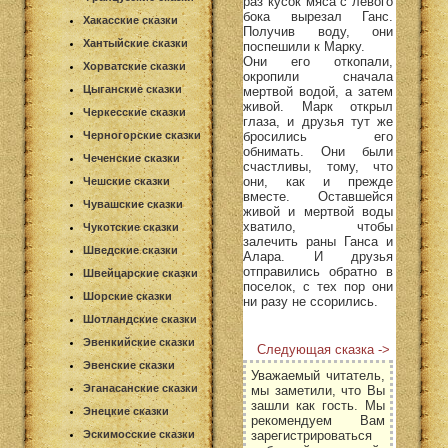
раз кусок мяса с левого
бока вырезал Ганс.
Хакасские сказки
Получив воду, они
Хантыйские сказки
поспешили к Марку.
Они его откопали,
Хорватские сказки
окропили сначала
Цыганские сказки
мертвой водой, а затем
живой. Марк открыл
Черкесские сказки
глаза, и друзья тут же
бросились его
Черногорские сказки
обнимать. Они были
Чеченские сказки
счастливы, тому, что
они, как и прежде
Чешские сказки
вместе. Оставшейся
Чувашские сказки
живой и мертвой воды
хватило, чтобы
Чукотские сказки
залечить раны Ганса и
Шведские сказки
Алара. И друзья
отправились обратно в
Швейцарские сказки
поселок, с тех пор они
Шорские сказки
ни разу не ссорились.
Шотландские сказки
Эвенкийские сказки
Следующая сказка ->
Эвенские сказки
Уважаемый читатель,
Эганасанские сказки
мы заметили, что Вы
зашли как гость. Мы
Энецкие сказки
рекомендуем Вам
зарегистрироваться
Эскимосские сказки