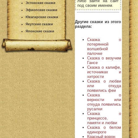
либо зайти на сайт
Эстонские сказки
под своим именем.
Эфиопские сказки
Юкагирские сказки
Другие сказки из этого
Якутские сказки
раздела:
Японские сказки
Сказка о
потерянной
волшебной
палочке
Сказка о везучем
Гансе
Сказка о калифе,
источниках и
хитрости
Сказка о любви
или откуда
появились феи
Сказка о
верности или
откуда появились
русалки
Сказка о
принцессе,
памяти и любви
Сказка о белом
единороге
Красный ворон