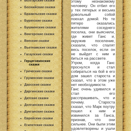
Болгарские сказки
этому незнакомому
человеку. Он отбил его
Боснийские сказки
у тех пятерых и весьма
Бразильские сказки
довольный собой
поехал домой. Но те
Бурятские сказки
пятеро оказались
жителями соседнего
Бушменские сказки
поселка, они выяснили,
Венгерские сказки
где живет Ганс и,
окружив поселение,
Вепские сказки
сказали, что спалят
Вьетнамские сказки
весь поселок, если он
не выйдет с ним и
Гагаузские сказки
биться на рассвете.
Герцеговинские
Утром, когда Ганс
сказки
проснулся и стал
собираться на бой в его
Греческие сказки
дом зашел староста и
Грузинские сказки
сказал, что в этом уже
нет необходимости.
Даосские сказки
Ганс очень удивился и
Даргинские сказки
стал его
расспрашивать, что и
Датские сказки
почему. Староста
Долганские сказки
сказал, что Марк поутру
пошел к ним и
Дунганские сказки
извинился за Ганса,
Еврейские сказки
признав, что они
сильнее. Они были этим
Египетские сказки
удовлетворены и ушли