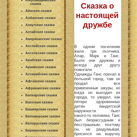
Азербайджанские
Сказка о
сказки
Айнские сказки
настоящей
Албанские сказки
дружбе
Алеутские сказки
Алтайские сказки
Американские сказки
Английские сказки
В одном поселение
жили три охотника:
Ангольские сказки
Алар, Марк и Ганс.
Были они дружны и
Арабские сказки
всегда друг другу
Армянские сказки
помогали.
Однажды Ганс поехал в
Ассирийские сказки
большой город, там он
Афганские сказки
продал все
привезенные шкуры, но
Африканские сказки
когда он выходил из
Балкарские сказки
города, то увидел, как
пятеро здоровенных
Баскские сказки
детин бандитской
Башкирские сказки
наружности бьют
какого-то человека. Ганс
Беломорские сказки
был безрассудным и
Белорусские сказки
бесстрашным, поэтому
он, не раздумывая,
Бирманские сказки
бросился на выручку