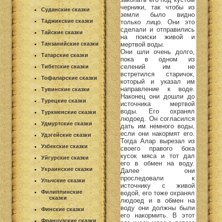
черники, так чтобы из
Суданские сказки
земли было видно
Таджикские сказки
только лицо. Они это
сделали и отправились
Тайские сказки
на поиски живой и
мертвой воды.
Танзанийские сказки
Они шли очень долго,
Татарские сказки
пока в одном из
селений им не
Тибетские сказки
встретился старичок,
Тофаларские сказки
который и указал им
направление к воде.
Тувинские сказки
Наконец они дошли до
Турецкие сказки
источника мертвой
воды. Его охранял
Туркменские сказки
людоед. Он согласился
Удмуртские сказки
дать им немного воды,
если они накормят его.
Удэгейские сказки
Тогда Алар вырезал из
Узбекские сказки
своего правого бока
кусок мяса и тот дал
Уйгурские сказки
его в обмен на воду.
Украинские сказки
Далее они
проследовали к
Ульчские сказки
источнику с живой
Филиппинские
водой, его тоже охранял
сказки
людоед и в обмен на
воду они должны были
Финские сказки
его накормить. В этот
Французские сказки