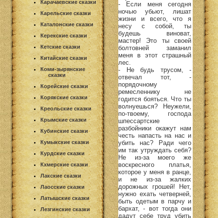
Карачаевские сказки
- Если меня сегодня
ночью убьют, лишат
Карельские сказки
жизни и всего, что я
Каталонские сказки
несу с собой, ты
будешь виноват,
Керекские сказки
мастер! Это ты своей
Кетские сказки
болтовней заманил
меня в этот страшный
Китайские сказки
лес.
- Не будь трусом, -
Коми-зырянские
сказки
отвечал тот, -
порядочному
Корейские сказки
ремесленнику не
Корякские сказки
годится бояться. Что ты
волнуешься? Неужели,
Креольские сказки
по-твоему, господа
Крымские сказки
шпессартские
разбойники окажут нам
Кубинские сказки
честь напасть на нас и
убить нас? Ради чего
Кумыкские сказки
им так утруждать себя?
Курдские сказки
Не из-за моего же
воскресного платья,
Кхмерские сказки
которое у меня в ранце,
Лакские сказки
и не из-за жалких
дорожных грошей! Нет,
Лаосские сказки
нужно ехать четверней,
Латышские сказки
быть одетым в парчу и
бархат, - вот тогда они
Лезгинские сказки
дадут себе труд убить