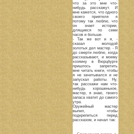
что за это мне что-
нибудь расскажут. И
мне кажется, что одного
своего приятеля я
потому так люблю, что
он знает истории,
длящиеся по семи
часов и больше.
- Так же вот и я, -
сказал молодой
золотых дел мастер. - Я
до смерти люблю, когда
рассказывают, и моему
хозяину в Вюрцбурге
пришлось запретить
мне читать книги, чтобы
я не зачитывался и не
запускал работы. Ну,
так расскажи нам что-
нибудь хорошенькое,
мастер, я знаю, твоего
запаса хватит до самого
утра.
Оружейный мастер
выпил, чтобы
подкрепиться перед
рассказом, и начал так: