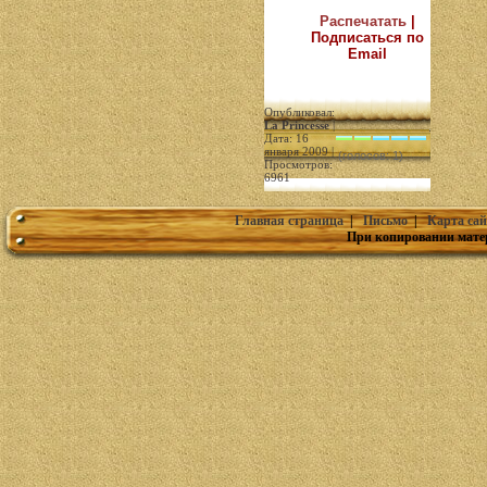
Распечатать
|
Подписаться по
Email
Опубликовал:
La Princesse
|
Дата: 16
января 2009 |
(голосов: 1)
Просмотров:
6961
Главная страница
|
Письмо
|
Карта сай
При копировании мате