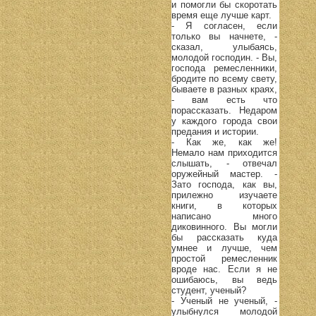
и помогли бы скоротать
время еще лучше карт.
- Я согласен, если
только вы начнете, -
сказал, улыбаясь,
молодой господин. - Вы,
господа ремесленники,
бродите по всему свету,
бываете в разных краях,
- вам есть что
порассказать. Недаром
у каждого города свои
предания и истории.
- Как же, как же!
Немало нам приходится
слышать, - отвечал
оружейный мастер. -
Зато господа, как вы,
прилежно изучаете
книги, в которых
написано много
диковинного. Вы могли
бы рассказать куда
умнее и лучше, чем
простой ремесленник
вроде нас. Если я не
ошибаюсь, вы ведь
студент, ученый?
- Ученый не ученый, -
улыбнулся молодой