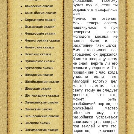
украшения. Поэтому
будет лучше, если ты
Хакасские сказки
отдашь его и сохранишь
Хантыйские сказки
жизнь.
Феликс не отвечал.
Хорватские сказки
Ночь теперь совсем
Цыганские сказки
надвинулась, и при
неверном свете
Черкесские сказки
молодого месяца не
видно было и на
Черногорские сказки
расстоянии пяти шагов.
Чеченские сказки
Ему становилось все
страшнее; он держался
Чешские сказки
ближе к товарищу и сам
Чувашские сказки
не знал, верить ли его
речам и увещаниям. Так
Чукотские сказки
прошли они с час, когда
Шведские сказки
увидали вдали свет.
Молодой золотых дел
Швейцарские сказки
мастер заметил, что
Шорские сказки
свету этому не следует
доверять, что это,
Шотландские сказки
может быть,
Эвенкийские сказки
разбойничий вертеп, но
оружейный мастер
Эвенские сказки
объяснил ему, что
Эганасанские сказки
разбойники устраивают
свои жилища в пещерах
Энецкие сказки
под землей и что это,
Эскимосские сказки
вероятно, харчевня,