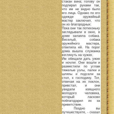
стакан вина; голову он
подпирал руками так,
что им не видно было
его лица. Однако по его
одежде оружейный
мастер заключил, что
он из благородных.
Пока они так потихоньку
заглядывали в окно, в
доме залаяла собака.
Веселый, собака
оружейного мастера,
ответила ей. На порог
дома вышла служанка
взглянуть на чужих.
Им обещали дать ужин
и ночлег. Они вошли и
разместили по углам
тяжелые узлы, палки и
шляпы и подсели за
стол, к господину. Тот,
отвечая на их поклон,
привстал, и они
увидали изящного
молодого человека,
который ласково
поблагодарил их за
приветствие.
- Поздно вы
путешествуете, - сказал