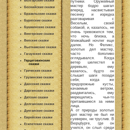
Болгарские сказки
путники. Оружейный
мастер бодро шагал
Боснийские сказки
вперед, насвистывая
Бразильские сказки
песенку и изредка
разговаривая с
Бурятские сказки
Веселым, своей
собакой, и, казалось, не
Бушменские сказки
очень тревожился тем,
Венгерские сказки
что ночь близка, а
ближайший ночлег еще
Вепские сказки
далек. Но Феликс,
Вьетнамские сказки
золотых дел мастер,
часто боязливо
Гагаузские сказки
оглядывался. Когда
Герцеговинские
ветер шелестел в
сказки
деревьях, ему
казалось, будто он
Греческие сказки
слышит шаги позади
Грузинские сказки
себя; когда же
придорожные кусты,
Даосские сказки
качаемые ветром,
Даргинские сказки
раздвигались, ему
мерещились чьи-то
Датские сказки
притаившиеся за ними
Долганские сказки
лица.
А от природы золотых
Дунганские сказки
дел мастер не был ни
Еврейские сказки
суеверен, ни труслив. В
Вюрцбурге, где он
Египетские сказки
учился, он слыл среди