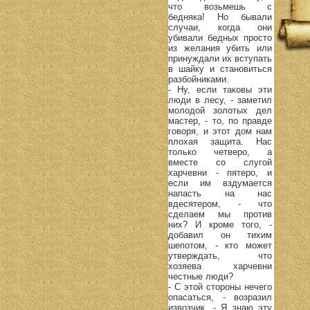
что возьмешь с
бедняка! Но бывали
случаи, когда они
убивали бедных просто
из желания убить или
принуждали их вступать
в шайку и становиться
разбойниками.
- Ну, если таковы эти
люди в лесу, - заметил
молодой золотых дел
мастер, - то, по правде
говоря, и этот дом нам
плохая защита. Нас
только четверо, а
вместе со слугой
харчевни - пятеро, и
если им вздумается
напасть на нас
вдесятером, - что
сделаем мы против
них? И кроме того, -
добавил он тихим
шепотом, - кто может
утверждать, что
хозяева харчевни
честные люди?
- С этой стороны нечего
опасаться, - возразил
извозчик. - Я знаю эту