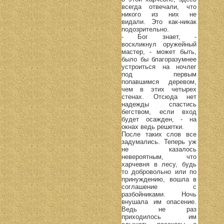
всегда отвечали, что
никого из них не
видали. Это как-никак
подозрительно.
- Бог знает, -
воскликнул оружейный
мастер, - может быть,
было бы благоразумнее
устроиться на ночлег
под первым
попавшимся деревом,
чем в этих четырех
стенах. Отсюда нет
надежды спастись
бегством, если вход
будет осажден, - на
окнах ведь решетки.
После таких слов все
задумались. Теперь уж
не казалось
невероятным, что
харчевня в лесу, будь
то добровольно или по
принуждению, вошла в
соглашение с
разбойниками. Ночь
внушала им опасение.
Ведь не раз
приходилось им