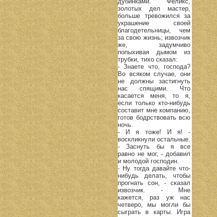
дубинками. Феликс,
золотых дел мастер,
больше тревожился за
украшение своей
благодетельницы, чем
за свою жизнь; извозчик
же, задумчиво
попыхивая дымом из
трубки, тихо сказал:
- Знаете что, господа?
Во всяком случае, они
не должны застигнуть
нас спящими. Что
касается меня, то я,
если только кто-нибудь
составит мне компанию,
готов бодрствовать всю
ночь.
- И я тоже! И я! -
воскликнули остальные.
- Заснуть бы я все
равно не мог, - добавил
и молодой господин.
- Ну тогда давайте что-
нибудь делать, чтобы
прогнать сон, - сказал
извозчик. - Мне
кажется, раз уж нас
четверо, мы могли бы
сыграть в карты. Игра