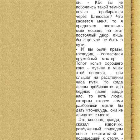
он. - Как вы не
побоялись такой темной
ночью пробираться
через Шпессарт? Что
касается меня, то я
предпочел поставить
мою лошадь на этот
постоялый двор, лишь
бы еще час не быть в
пути.
- И вы были правы,
господин, - согласился
оружейный мастер. -
Топот копыт хорошего
коня - музыка в ушах
этой сволочи, - они
слышат на расстоянии
часа пути. Но когда
лесом пробираются два
бедных парня вроде
нас, то есть люди,
которым скорее сами
разбойники могли бы
дать что-нибудь, они не
двинутся с места.
- Это, конечно, правда, -
сказал извозчик,
разбуженный приходом
новых посетителей и
подошедший к столу, -