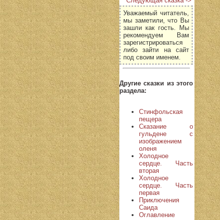
Следующая сказка ->
Уважаемый читатель,
мы заметили, что Вы
зашли как гость. Мы
рекомендуем Вам
зарегистрироваться
либо зайти на сайт
под своим именем.
Другие сказки из этого
раздела:
Стинфольская
пещера
Сказание о
гульдене с
изображением
оленя
Холодное
сердце. Часть
вторая
Холодное
сердце. Часть
первая
Приключения
Саида
Оглавление