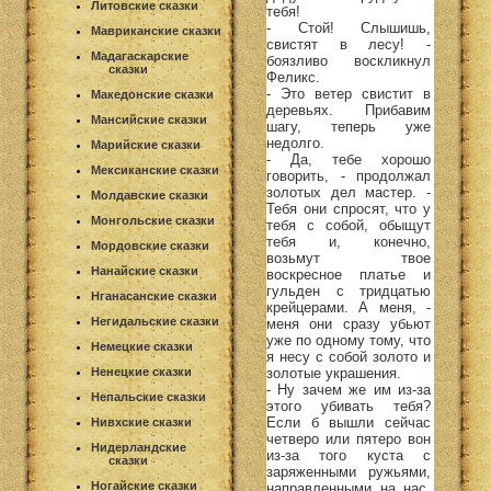
Литовские сказки
тебя!
- Стой! Слышишь,
Мавриканские сказки
свистят в лесу! -
Мадагаскарские
боязливо воскликнул
сказки
Феликс.
- Это ветер свистит в
Македонские сказки
деревьях. Прибавим
Мансийские сказки
шагу, теперь уже
недолго.
Марийские сказки
- Да, тебе хорошо
Мексиканские сказки
говорить, - продолжал
золотых дел мастер. -
Молдавские сказки
Тебя они спросят, что у
Монгольские сказки
тебя с собой, обыщут
тебя и, конечно,
Мордовские сказки
возьмут твое
Нанайские сказки
воскресное платье и
гульден с тридцатью
Нганасанские сказки
крейцерами. А меня, -
Негидальские сказки
меня они сразу убьют
уже по одному тому, что
Немецкие сказки
я несу с собой золото и
золотые украшения.
Ненецкие сказки
- Ну зачем же им из-за
Непальские сказки
этого убивать тебя?
Если б вышли сейчас
Нивхские сказки
четверо или пятеро вон
Нидерландские
из-за того куста с
сказки
заряженными ружьями,
Ногайские сказки
направленными на нас,