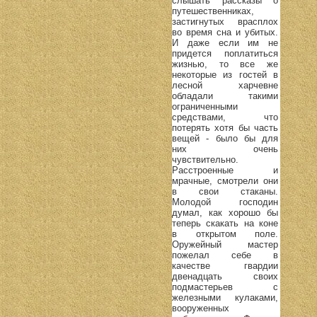
слышать рассказы о
путешественниках,
застигнутых врасплох
во время сна и убитых.
И даже если им не
придется поплатиться
жизнью, то все же
некоторые из гостей в
лесной харчевне
обладали такими
ограниченными
средствами, что
потерять хотя бы часть
вещей - было бы для
них очень
чувствительно.
Расстроенные и
мрачные, смотрели они
в свои стаканы.
Молодой господин
думал, как хорошо бы
теперь скакать на коне
в открытом поле.
Оружейный мастер
пожелал себе в
качестве гвардии
двенадцать своих
подмастерьев с
железными кулаками,
вооруженных