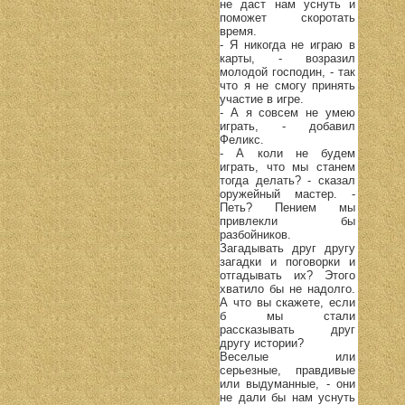
не даст нам уснуть и
поможет скоротать
время.
- Я никогда не играю в
карты, - возразил
молодой господин, - так
что я не смогу принять
участие в игре.
- А я совсем не умею
играть, - добавил
Феликс.
- А коли не будем
играть, что мы станем
тогда делать? - сказал
оружейный мастер. -
Петь? Пением мы
привлекли бы
разбойников.
Загадывать друг другу
загадки и поговорки и
отгадывать их? Этого
хватило бы не надолго.
А что вы скажете, если
б мы стали
рассказывать друг
другу истории?
Веселые или
серьезные, правдивые
или выдуманные, - они
не дали бы нам уснуть