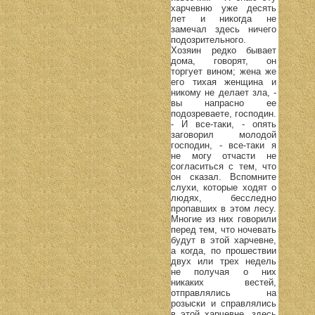
харчевню уже десять
лет и никогда не
замечал здесь ничего
подозрительного.
Хозяин редко бывает
дома, говорят, он
торгует вином; жена же
его тихая женщина и
никому не делает зла, -
вы напрасно ее
подозреваете, господин.
- И все-таки, - опять
заговорил молодой
господин, - все-таки я
не могу отчасти не
согласиться с тем, что
он сказал. Вспомните
слухи, которые ходят о
людях, бесследно
пропавших в этом лесу.
Многие из них говорили
перед тем, что ночевать
будут в этой харчевне,
а когда, по прошествии
двух или трех недель
не получая о них
никаких вестей,
отправлялись на
розыски и справлялись
в этой харчевне, здесь