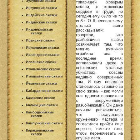
Зулусские сказки
товарищей храбрым
малым, с отважным
Ингушские сказки
сердцем в груди, но
Индейские сказки
сегодня ему было не по
себе. О Шпессарте ему
Индийские сказки
столько всего
Индонезийские
рассказывали:
сказки
говорили, что
разбойничья шайка
Иранские сказки
хозяйничает там, что
Ирландские сказки
многих путников
ограбила она в
Исландские сказки
последнее время;
Испанские сказки
поговаривали даже о
нескольких ужасных
Итальянские сказки
убийствах, совсем
Ительменские сказки
недавно совершенных
там. И ему невольно
Йеменские сказки
становилось страшно за
свою жизнь, - как могли
Кабардинские сказки
они вдвоем справиться
Казахские сказки
с вооруженными
разбойниками? Он даже
Калмыцкие сказки
начинал раскаиваться,
Камбоджийские
что послушался
сказки
оружейного мастера и
Кампучийские сказки
согласился пройти еще
перегон, вместо того,
Каракалпакские
чтобы переночевать на
сказки
опушке леса.