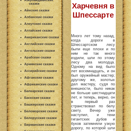
Азербайджанские
Харчевня в
сказки
Айнские сказки
Шпессарте
Албанские сказки
Алеутские сказки
Алтайские сказки
Много лет тому назад,
Американские сказки
когда дороги в
Английские сказки
Шпессартском лесу
были еще плохи и по
Ангольские сказки
ним не так много
ездили, шли по этому
Арабские сказки
лесу два молодца.
Армянские сказки
Одному на вид было
лет восемнадцать, и он
Ассирийские сказки
был оружейный мастер;
Афганские сказки
другому же, золотых
дел мастеру, судя по
Африканские сказки
внешности, было никак
Балкарские сказки
не больше шестнадцати
лет, и теперь, верно, он
Баскские сказки
в первый раз
Башкирские сказки
странствовал по белу
свету. Вечер уже
Беломорские сказки
наступил, и тени
Белорусские сказки
гигантских дубов и
буков затемняли узкую
Бирманские сказки
дорогу, по которой шли