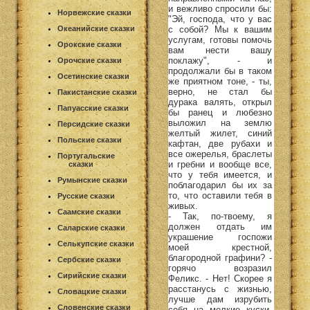
и вежливо спросили бы:
Норвежские сказки
"Эй, господа, что у вас
с собой? Мы к вашим
Океанийские сказки
услугам, готовы помочь
Орокские сказки
вам нести вашу
поклажу", - и
Орочские сказки
продолжали бы в таком
Осетинские сказки
же приятном тоне, - ты,
верно, не стал бы
Пакистанские сказки
дурака валять, открыл
Папуасские сказки
бы ранец и любезно
выложил на землю
Персидские сказки
желтый жилет, синий
Польские сказки
кафтан, две рубахи и
все ожерелья, браслеты
Португальские
и гребни и вообще все,
сказки
что у тебя имеется, и
Румынские сказки
поблагодарил бы их за
то, что оставили тебя в
Русские сказки
живых.
Саамские сказки
- Так, по-твоему, я
должен отдать им
Саларские сказки
украшение госпожи
Селькупские сказки
моей крестной,
благородной графини? -
Сербские сказки
горячо возразил
Сирийские сказки
Феликс. - Нет! Скорее я
расстанусь с жизнью,
Словацкие сказки
лучше дам изрубить
Словенские сказки
себя на мелкие куски.