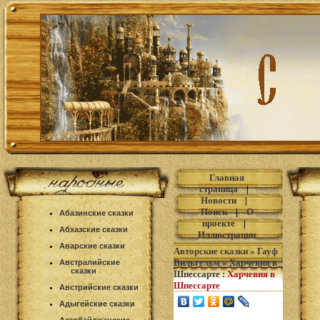
Главная
страница
|
Новости
|
Поиск
|
О
Абазинские сказки
проекте
|
Абхазские сказки
Иллюстрации
Аварские сказки
Авторские сказки
»
Гауф
Вильгельм
»
Харчевня в
Австралийские
сказки
Шпессарте
:
Харчевня в
Шпессарте
Австрийские сказки
Адыгейские сказки