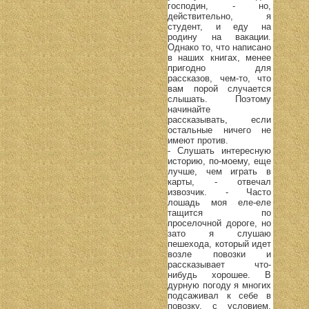
господин, - но,
действительно, я
студент, и еду на
родину на вакации.
Однако то, что написано
в наших книгах, менее
пригодно для
рассказов, чем-то, что
вам порой случается
слышать. Поэтому
начинайте
рассказывать, если
остальные ничего не
имеют против.
- Слушать интересную
историю, по-моему, еще
лучше, чем играть в
карты, - отвечал
извозчик. - Часто
лошадь моя еле-еле
тащится по
проселочной дороге, но
зато я слушаю
пешехода, который идет
возле повозки и
рассказывает что-
нибудь хорошее. В
дурную погоду я многих
подсаживал к себе в
повозку, с условием,