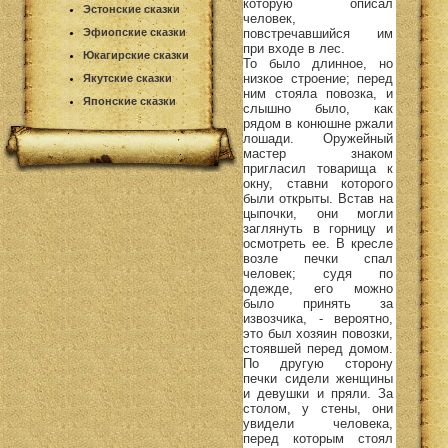
которую описал
Эстонские сказки
человек,
повстречавшийся им
Эфиопские сказки
при входе в лес.
Юкагирские сказки
То было длинное, но
низкое строение; перед
Якутские сказки
ним стояла повозка, и
Японские сказки
слышно было, как
рядом в конюшне ржали
лошади. Оружейный
мастер знаком
пригласил товарища к
окну, ставни которого
были открыты. Встав на
цыпочки, они могли
заглянуть в горницу и
осмотреть ее. В кресле
возле печки спал
человек; судя по
одежде, его можно
было принять за
извозчика, - вероятно,
это был хозяин повозки,
стоявшей перед домом.
По другую сторону
печки сидели женщины
и девушки и пряли. За
столом, у стены, они
увидели человека,
перед которым стоял