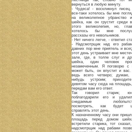
вернуться в любую минуту.
- Чудеса! - воскликнул писец.
все-таки хотелось бы мне погля
на великолепное убранство 
шейха, как он грустит среди в
этого великолепия, но, глав
хотелось бы мне послуш
рассказы его невольников.
- Нет ничего легче, - ответил ст
- Надсмотрщик над его раба
давних пор мне приятель и всег
этот день устраивает мне местеч
зале, где, в толпе слуг и др
шейха, один человек про
незамеченным. Я поговорю с 
может быть, он впустит и вас.
ведь всего четверо; думаю, 
нибудь устроим; приходи
девятом часу сюда на площадь,
передам вам его ответ.
Так говорил старик; юн
поблагодарили его и удалил
снедаемые любопытст
посмотреть, как будет ш
справлять этот день.
К назначенному часу они пришл
площадь перед домом шей
встретили старика, тот сказал,
надсмотрщик над рабами позв