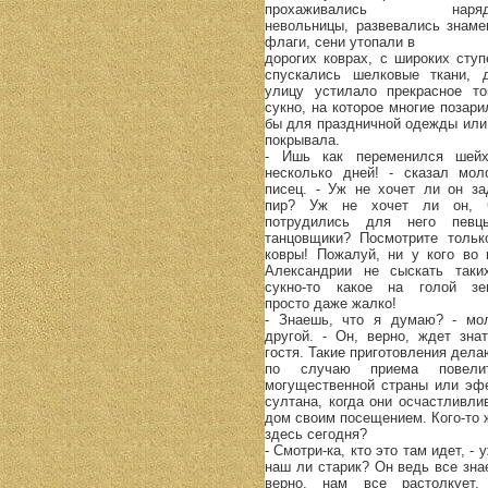
прохаживались наряд
невольницы, развевались знаме
флаги, сени утопали в
дорогих коврах, с широких ступ
спускались шелковые ткани, 
улицу устилало прекрасное то
сукно, на которое многие позари
бы для праздничной одежды или
покрывала.
- Ишь как переменился шей
несколько дней! - сказал мол
писец. - Уж не хочет ли он за
пир? Уж не хочет ли он, 
потрудились для него пев
танцовщики? Посмотрите тольк
ковры! Пожалуй, ни у кого во 
Александрии не сыскать таки
сукно-то какое на голой зе
просто даже жалко!
- Знаешь, что я думаю? - мо
другой. - Он, верно, ждет знат
гостя. Такие приготовления дела
по случаю приема повели
могущественной страны или эф
султана, когда они осчастливли
дом своим посещением. Кого-то 
здесь сегодня?
- Смотри-ка, кто это там идет, - 
наш ли старик? Он ведь все знае
верно, нам все растолкует.