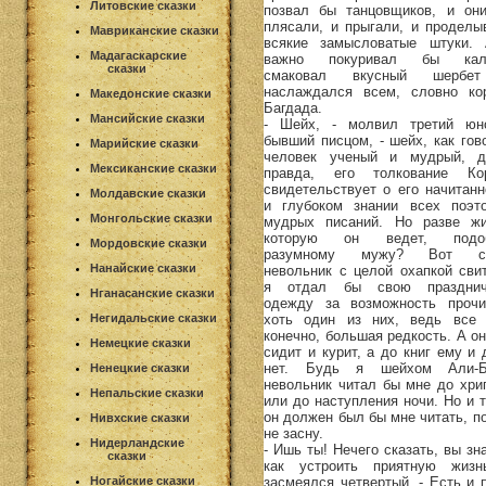
Литовские сказки
позвал бы танцовщиков, и он
плясали, и прыгали, и проделы
Мавриканские сказки
всякие замысловатые штуки.
Мадагаскарские
важно покуривал бы каль
сказки
смаковал вкусный шербе
наслаждался всем, словно ко
Македонские сказки
Багдада.
Мансийские сказки
- Шейх, - молвил третий юн
бывший писцом, - шейх, как гово
Марийские сказки
человек ученый и мудрый, 
Мексиканские сказки
правда, его толкование Ко
свидетельствует о его начитанн
Молдавские сказки
и глубоком знании всех поэт
Монгольские сказки
мудрых писаний. Но разве жи
которую он ведет, подоб
Мордовские сказки
разумному мужу? Вот ст
Нанайские сказки
невольник с целой охапкой свит
я отдал бы свою праздни
Нганасанские сказки
одежду за возможность прочи
хоть один из них, ведь все 
Негидальские сказки
конечно, большая редкость. А он
Немецкие сказки
сидит и курит, а до книг ему и 
нет. Будь я шейхом Али-Б
Ненецкие сказки
невольник читал бы мне до хри
Непальские сказки
или до наступления ночи. Но и т
он должен был бы мне читать, по
Нивхские сказки
не засну.
Нидерландские
- Ишь ты! Нечего сказать, вы зн
сказки
как устроить приятную жизн
засмеялся четвертый. - Есть и п
Ногайские сказки