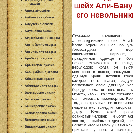
Азербайджанские
шейх Али-Бану
сказки
Айнские сказки
его невольник
Албанские сказки
Алеутские сказки
Алтайские сказки
Странным человеком 
Американские сказки
александрийский шейх Али-Б
Когда утром он шел по ул
Английские сказки
Александрии в доро
Ангольские сказки
кашемировом тюрбане
праздничной одежде и бог
Арабские сказки
поясе, стоимостью в пятьд
Армянские сказки
верблюдов; когда он выст
медленно и важно, нахмурив 
Ассирийские сказки
сдвинув брови, потупив глаз
Афганские сказки
каждые пять шагов, задум
поглаживая свою длинную че
Африканские сказки
бороду; когда он шествовал т
Балкарские сказки
мечеть, чтобы, как того требова
сан, толковать правоверным Кора
Баскские сказки
тогда встречные останавливал
Башкирские сказки
глядели ему вслед и говорили 
другу: "Ведь какой краси
Беломорские сказки
осанистый человек". "И богат, бо
Белорусские сказки
знатен, - прибавлял другой, - о
богат: у него и замок у Стамбул
Бирманские сказки
пристани, у него и поместь