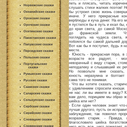
петь и плясать, читать изречен
Норвежские сказки
слушать стихи жалких поэтов! Не
бы устроил свою жизнь соверш
Океанийские сказки
иначе. У него прекрасные ко
Орокские сказки
верблюды и куча денег. На его м
я пустился бы в путь и ехал бы,
Орочские сказки
до края света, до самой Моско
Осетинские сказки
до франкской земли. Чт
поглядеть на чудеса света, 
Пакистанские сказки
побоялся бы самой дальней дор
Папуасские сказки
Вот как бы я поступил, будь я н
месте.
Персидские сказки
- Юность - прекрасная пора, в 
Польские сказки
возрасте все радует, - мо
невзрачный с виду старик, стоя
Португальские
неподалеку и слышавший их реч
сказки
Но позвольте мне сказать,
Румынские сказки
юность неразумна и болтает 
сама того не понимая.
Русские сказки
- Что вы хотите сказать, старич
Саамские сказки
с удивлением спросили юноши. 
не нас ли вы имеете в виду? К
Саларские сказки
вам дело, порицаем мы образ ж
Селькупские сказки
шейха или нет?
- Если один человек знает что-
Сербские сказки
лучше другого, пусть он исправи
Сирийские сказки
заблуждение, так повелел проро
возразил старик. - Правда, 
Словацкие сказки
благословило шейха богатство
Словенские сказки
него есть все, чего пожелает д