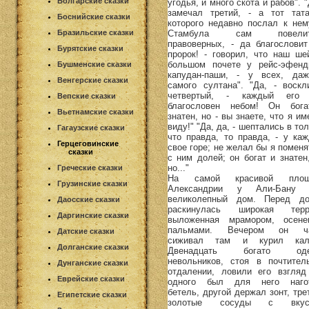
Болгарские сказки
угодья, и много скота и рабов". "
замечал третий, - а тот тата
Боснийские сказки
которого недавно послал к нем
Стамбула сам повелит
Бразильские сказки
правоверных, - да благословит
Бурятские сказки
пророк! - говорил, что наш ше
большом почете у рейс-эфенд
Бушменские сказки
капудан-паши, - у всех, да
Венгерские сказки
самого султана". "Да, - воскл
четвертый, - каждый его
Вепские сказки
благословен небом! Он бог
Вьетнамские сказки
знатен, но - вы знаете, что я и
виду!" "Да, да, - шептались в тол
Гагаузские сказки
что правда, то правда, - у каж
Герцеговинские
свое горе; не желал бы я поменя
сказки
с ним долей; он богат и знатен,
но..."
Греческие сказки
На самой красивой площ
Грузинские сказки
Александрии у Али-Бану 
великолепный дом. Перед д
Даосские сказки
раскинулась широкая терр
Даргинские сказки
выложенная мрамором, осене
пальмами. Вечером он ча
Датские сказки
сиживал там и курил кал
Долганские сказки
Двенадцать богато оде
невольников, стоя в почтител
Дунганские сказки
отдалении, ловили его взгляд
Еврейские сказки
одного был для него наго
бетель, другой держал зонт, тре
Египетские сказки
золотые сосуды с вкус