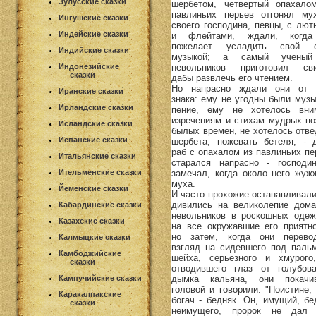
Зулусские сказки
шербетом, четвертый опахало
павлиньих перьев отгонял му
Ингушские сказки
своего господина, певцы, с лют
Индейские сказки
и флейтами, ждали, когд
пожелает усладить свой 
Индийские сказки
музыкой; а самый ученый
невольников приготовил сви
Индонезийские
сказки
дабы развлечь его чтением.
Но напрасно ждали они от 
Иранские сказки
знака: ему не угодны были музы
Ирландские сказки
пение, ему не хотелось вни
изречениям и стихам мудрых по
Исландские сказки
былых времен, не хотелось отве
Испанские сказки
шербета, пожевать бетеля, - 
раб с опахалом из павлиньих пе
Итальянские сказки
старался напрасно - господи
замечал, когда около него жуж
Ительменские сказки
муха.
Йеменские сказки
И часто прохожие останавливали
дивились на великолепие дома
Кабардинские сказки
невольников в роскошных одеж
Казахские сказки
на все окружавшие его приятно
но затем, когда они перево
Калмыцкие сказки
взгляд на сидевшего под паль
Камбоджийские
шейха, серьезного и хмурого
сказки
отводившего глаз от голубова
дымка кальяна, они покачи
Кампучийские сказки
головой и говорили: "Поистине, 
Каракалпакские
богач - бедняк. Он, имущий, бе
сказки
неимущего, пророк не дал