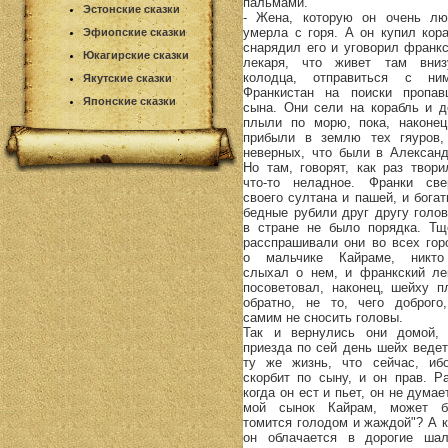
пальмами.
Эстонские сказки
- Жена, которую он очень лю
умерла с горя. А он купил кора
Эфиопские сказки
снарядил его и уговорил франкс
Юкагирские сказки
лекаря, что живет там вни
колодца, отправиться с н
Якутские сказки
Франкистан на поиски пропав
Японские сказки
сына. Они сели на корабль и д
плыли по морю, пока, наконец
прибыли в землю тех гяуров,
неверных, что были в Александ
Но там, говорят, как раз твори
что-то неладное. Франки све
своего султана и пашей, и богат
бедные рубили друг другу голов
в стране не было порядка. Тщ
расспрашивали они во всех гор
о мальчике Кайраме, никт
слыхал о нем, и франкский ле
посоветовал, наконец, шейху п
обратно, не то, чего доброго
самим не сносить головы.
Так и вернулись они домой,
приезда по сей день шейх ведет
ту же жизнь, что сейчас, иб
скорбит по сыну, и он прав. Ра
когда он ест и пьет, он не думае
мой сынок Кайрам, может б
томится голодом и жаждой"? А к
он облачается в дорогие ша