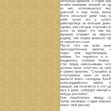
несколько франков, и старик обр
особое внимание юношей на од
из них, отличавшегося пис
красотой и еще очень молод
Всего несколько дней тому н
шейх купил его у тунисс
работорговца за большие деньг
однако, уже сегодня отпускает е
волю: он верил, что чем бо
франков отправит он обратн
родину, тем скорее вызволит пр
из неволи его сына.
После того как всем разн
прохладительные напитки, 
подал знак надсмотрщику
рабами. Тот поднялся, и в 
воцарилась глубокая тишина
стал перед невольниками, кот
должны были отпустить на своб
и громко произнес: "Слушайте, р
отпускаемые ныне на вол
милости моего господина Али-Б
александрийского шейха, п
каждый, как полагается в этот д
него в доме, соблюдет обычай и 
нибудь расскажет".
Они пошептались между со
Затем заговорил старик невольн
повел свой рассказ: