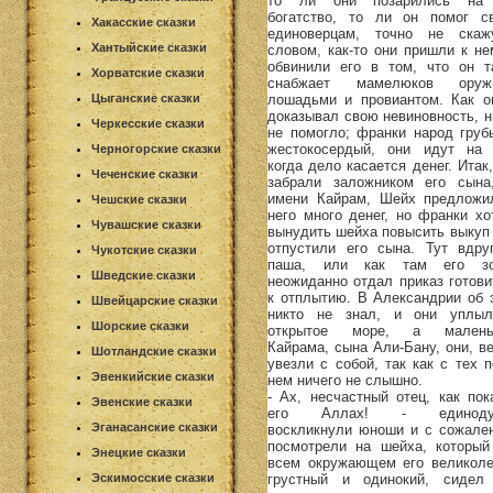
то ли они позарились на
богатство, то ли он помог с
Хакасские сказки
единоверцам, точно не скаж
Хантыйские сказки
словом, как-то они пришли к не
обвинили его в том, что он т
Хорватские сказки
снабжает мамелюков оруж
лошадьми и провиантом. Как о
Цыганские сказки
доказывал свою невиновность, н
Черкесские сказки
не помогло; франки народ груб
жестокосердый, они идут на 
Черногорские сказки
когда дело касается денег. Итак
Чеченские сказки
забрали заложником его сына
имени Кайрам, Шейх предложи
Чешские сказки
него много денег, но франки хо
Чувашские сказки
вынудить шейха повысить выкуп 
отпустили его сына. Тут вдру
Чукотские сказки
паша, или как там его зо
Шведские сказки
неожиданно отдал приказ готови
к отплытию. В Александрии об 
Швейцарские сказки
никто не знал, и они уплы
Шорские сказки
открытое море, а малень
Кайрама, сына Али-Бану, они, ве
Шотландские сказки
увезли с собой, так как с тех п
Эвенкийские сказки
нем ничего не слышно.
- Ах, несчастный отец, как пок
Эвенские сказки
его Аллах! - единоду
Эганасанские сказки
воскликнули юноши и с сожале
посмотрели на шейха, который
Энецкие сказки
всем окружающем его великоле
грустный и одинокий, сидел
Эскимосские сказки