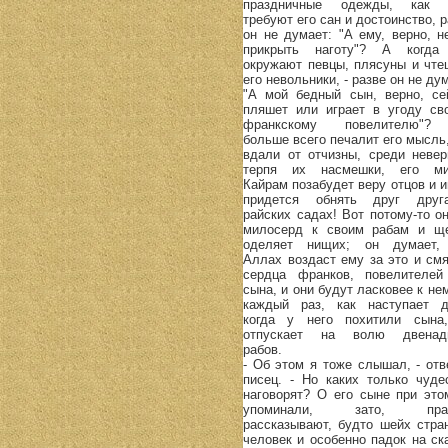
праздничные одежды, как 
требуют его сан и достоинство, 
он не думает: "А ему, верно, н
прикрыть наготу"? А когда
окружают певцы, плясуны и чтец
его невольники, - разве он не ду
"А мой бедный сын, верно, се
пляшет или играет в угоду св
франкскому повелителю"?
больше всего печалит его мысль,
вдали от отчизны, среди невер
терпя их насмешки, его м
Кайрам позабудет веру отцов и и
придется обнять друг дру
райских садах! Вот потому-то он
милосерд к своим рабам и щ
оделяет нищих; он думает,
Аллах воздаст ему за это и смя
сердца франков, повелителей
сына, и они будут ласковее к не
каждый раз, как наступает д
когда у него похитили сына
отпускает на волю двенад
рабов.
- Об этом я тоже слышал, - отв
писец. - Но каких только чуде
наговорят? О его сыне при это
упоминали, зато, прав
рассказывают, будто шейх стра
человек и особенно падок на ска