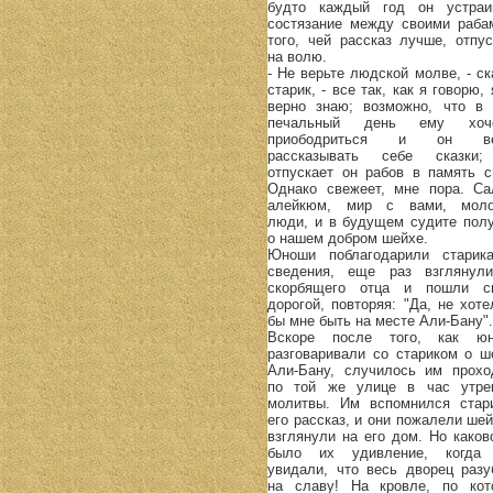
будто каждый год он устраи
состязание между своими раба
того, чей рассказ лучше, отпус
на волю.
- Не верьте людской молве, - ск
старик, - все так, как я говорю,
верно знаю; возможно, что в 
печальный день ему хоче
приободриться и он ве
рассказывать себе сказки
отпускает он рабов в память с
Однако свежеет, мне пора. Са
алейкюм, мир с вами, мол
люди, и в будущем судите пол
о нашем добром шейхе.
Юноши поблагодарили старик
сведения, еще раз взглянул
скорбящего отца и пошли с
дорогой, повторяя: "Да, не хоте
бы мне быть на месте Али-Бану".
Вскоре после того, как ю
разговаривали со стариком о ш
Али-Бану, случилось им прохо
по той же улице в час утре
молитвы. Им вспомнился стар
его рассказ, и они пожалели шей
взглянули на его дом. Но каков
было их удивление, когда
увидали, что весь дворец разу
на славу! На кровле, по кот