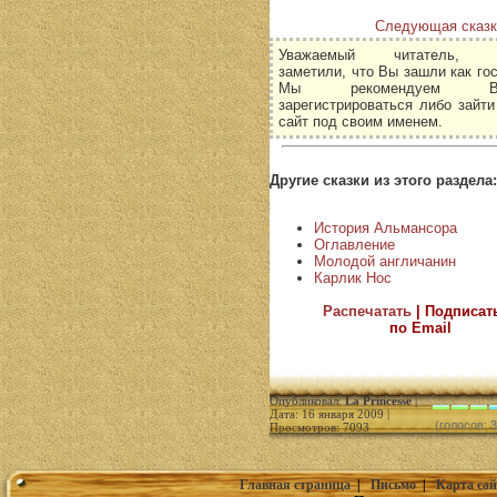
Следующая сказк
Уважаемый читатель, 
заметили, что Вы зашли как гос
Мы рекомендуем В
зарегистрироваться либо зайти
сайт под своим именем.
Другие сказки из этого раздела:
История Альмансора
Оглавление
Молодой англичанин
Карлик Нос
Распечатать
| Подписат
по Email
Опубликовал:
La Princesse
|
Дата: 16 января 2009 |
(голосов: 3
Просмотров: 7093
Главная страница
|
Письмо
|
Карта сай