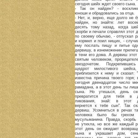
сегодня шейх ждет своего сына.
- Так он найден? - восклик
юноши и обрадовались за отца.
- Нет, и, верно, еще долго не б
найден, но знайте: лет восе
десять тому назад, когда ше
скорби и печали справлял этот д
по своему обычаю, - отпускал р
и кормил и поил нищих, - случи
ему послать пищу и питье од
дервишу, в изнеможении прилег
в тени его дома. А дервиш этот
святым человеком, прорицател
звездочетом. Подкрепившис
щедрот милостивого шейха
приблизился к нему и сказал: 
известна причина твоего горя; 
сегодня двенадцатое число ме
рамадана, а в этот день ты лиш
сына. Но утешься, день ск
превратится для тебя в 
ликования, знай: в этот 
вернется к тебе сын". Так ск
дервиш. Усомниться в речах та
человека было бы грехом
мусульманина. Правда, скорбь
не утихла, но все же каждый р
этот день он ожидает возвращ
сына и украшает дом, се
лестницы так, словно тот м