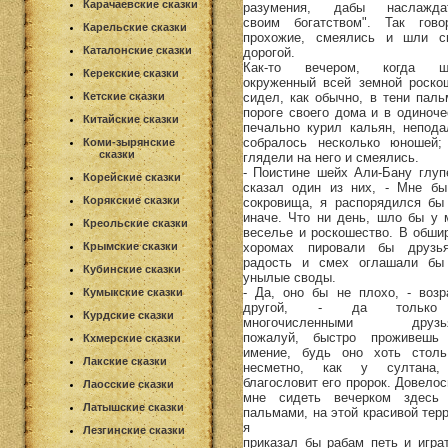
Карачаевские сказки
разумения, дабы наслажда
своим богатством". Так гово
Карельские сказки
прохожие, смеялись и шли с
Каталонские сказки
дорогой.
Как-то вечером, когда ш
Керекские сказки
окруженный всей земной роско
сидел, как обычно, в тени паль
Кетские сказки
пороге своего дома и в одиноче
Китайские сказки
печально курил кальян, непода
собралось несколько юношей;
Коми-зырянские
сказки
глядели на него и смеялись.
- Поистине шейх Али-Бану глупе
Корейские сказки
сказал один из них, - Мне бы
Корякские сказки
сокровища, я распорядился бы
иначе. Что ни день, шло бы у 
Креольские сказки
веселье и роскошество. В обши
хоромах пировали бы друзь
Крымские сказки
радость и смех оглашали бы
Кубинские сказки
унылые своды.
- Да, оно бы не плохо, - возр
Кумыкские сказки
другой, - да тольк
Курдские сказки
многочисленными друзья
пожалуй, быстро проживешь
Кхмерские сказки
имение, будь оно хоть стол
Лакские сказки
несметно, как у султана
благословит его пророк. Довелос
Лаосские сказки
мне сидеть вечерком здесь
Латышские сказки
пальмами, на этой красивой терр
я
Лезгинские сказки
приказал бы рабам петь и играт