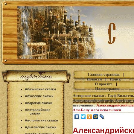
Главная страница
|
Новости
|
Поиск
|
О проекте
|
Иллюстрации
Абазинские сказки
Авторские сказки
»
Гауф Вильгел
Абхазские сказки
Александрийский шейх Али-Бану и
Аварские сказки
невольники
:
Александрийский ше
Али-Бану и его невольники
Австралийские
сказки
Австрийские сказки
Адыгейские сказки
Александрийск