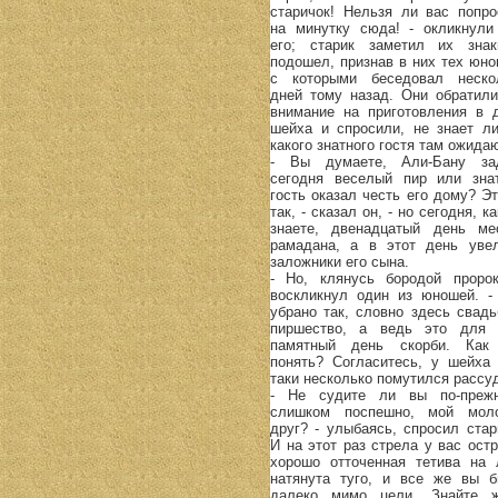
старичок! Нельзя ли вас попро
на минутку сюда! - окликнули
его; старик заметил их зна
подошел, признав в них тех юно
с которыми беседовал неско
дней тому назад. Они обратили
внимание на приготовления в 
шейха и спросили, не знает ли
какого знатного гостя там ожидаю
- Вы думаете, Али-Бану за
сегодня веселый пир или зна
гость оказал честь его дому? Эт
так, - сказал он, - но сегодня, к
знаете, двенадцатый день ме
рамадана, а в этот день уве
заложники его сына.
- Но, клянусь бородой пророк
воскликнул один из юношей. -
убрано так, словно здесь свадь
пиршество, а ведь это для 
памятный день скорби. Как
понять? Согласитесь, у шейха 
таки несколько помутился рассу
- Не судите ли вы по-преж
слишком поспешно, мой мол
друг? - улыбаясь, спросил стари
И на этот раз стрела у вас остр
хорошо отточенная тетива на 
натянута туго, и все же вы б
далеко мимо цели. Знайте 