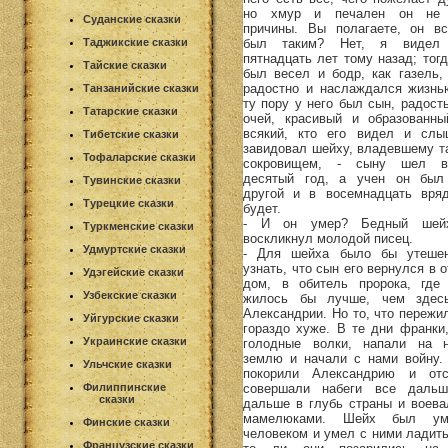
но хмур и печален он не
Суданские сказки
причины. Вы полагаете, он вс
был таким? Нет, я видел
Таджикские сказки
пятнадцать лет тому назад; тогд
Тайские сказки
был весел и бодр, как газель,
радостно и наслаждался жизнь
Танзанийские сказки
ту пору у него был сын, радость
Татарские сказки
очей, красивый и образованны
всякий, кто его видел и слы
Тибетские сказки
завидовал шейху, владевшему т
Тофаларские сказки
сокровищем, - сыну шел в
десятый год, а учен он был
Тувинские сказки
другой и в восемнадцать вря
Турецкие сказки
будет.
- И он умер? Бедный шей
Туркменские сказки
воскликнул молодой писец.
Удмуртские сказки
- Для шейха было бы утеше
узнать, что сын его вернулся в 
Удэгейские сказки
дом, в обитель пророка, где
Узбекские сказки
жилось бы лучше, чем здес
Александрии. Но то, что пережил
Уйгурские сказки
гораздо хуже. В те дни франки,
Украинские сказки
голодные волки, напали на 
землю и начали с нами войну.
Ульчские сказки
покорили Александрию и от
совершали набеги все даль
Филиппинские
сказки
дальше в глубь страны и воева
мамелюками. Шейх был ум
Финские сказки
человеком и умел с ними ладить
Французские сказки