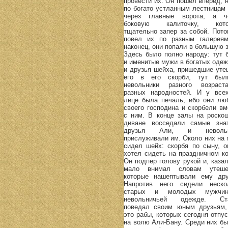
провести их. Он пошел вперед, н
по богато устланным лестницам 
через главные ворота, а ч
боковую калиточку, кото
тщательно запер за собой. Пото
повел их по разным галереям
наконец, они попали в большую з
Здесь было полно народу: тут 
и именитые мужи в богатых одеж
и друзья шейха, пришедшие уте
его в его скорби, тут бы
невольники разного возрас
разных народностей. И у все
лице была печаль, ибо они лю
своего господина и скорбели вм
с ним. В конце залы на роско
диване восседали самые зна
друзья Али, и невольн
прислуживали им. Около них на 
сидел шейх: скорбя по сыну, о
хотел сидеть на праздничном ко
Он подпер голову рукой и, казал
мало внимал словам утеше
которые нашептывали ему дру
Напротив него сидели неско
старых и молодых мужчи
невольничьей одежде. Ст
поведал своим юным друзьям,
это рабы, которых сегодня отпус
на волю Али-Бану. Среди них бы