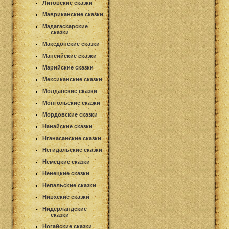
Литовские сказки
Мавриканские сказки
Мадагаскарские
сказки
Македонские сказки
Мансийские сказки
Марийские сказки
Мексиканские сказки
Молдавские сказки
Монгольские сказки
Мордовские сказки
Нанайские сказки
Нганасанские сказки
Негидальские сказки
Немецкие сказки
Ненецкие сказки
Непальские сказки
Нивхские сказки
Нидерландские
сказки
Ногайские сказки