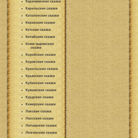
Карачаевские сказки
Карельские сказки
Каталонские сказки
Керекские сказки
Кетские сказки
Китайские сказки
Коми-зырянские
сказки
Корейские сказки
Корякские сказки
Креольские сказки
Крымские сказки
Кубинские сказки
Кумыкские сказки
Курдские сказки
Кхмерские сказки
Лакские сказки
Лаосские сказки
Латышские сказки
Лезгинские сказки