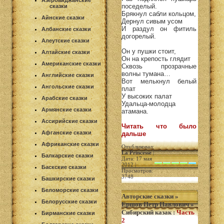
Азербайджанские
поседелый.
сказки
Брякнул сабли кольцом,
Айнские сказки
Дернул сивым усом
И раздул он фитиль
Албанские сказки
догорелый.
Алеутские сказки
Он у пушки стоит,
Алтайские сказки
Он на крепость глядит
Американские сказки
Сквозь прозрачные
волны тумана…
Английские сказки
Вот мелькнул белый
Ангольские сказки
плат
У высоких палат
Арабские сказки
Удальца-молодца
Армянские сказки
атамана.
Ассирийские сказки
Читать что было
Афганские сказки
дальше
Африканские сказки
Опубликовал:
La Princesse
|
Балкарские сказки
Дата: 17 мая
2012 |
Баскские сказки
Просмотров:
3748
Башкирские сказки
Беломорские сказки
Авторские сказки
»
Белорусские сказки
Ершов Петр Павлович
»
Сибирский казак
:
Часть
Бирманские сказки
2