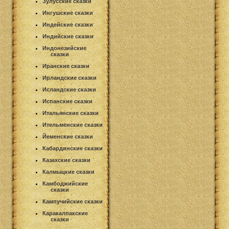
Зулусские сказки
Ингушские сказки
Индейские сказки
Индийские сказки
Индонезийские
сказки
Иранские сказки
Ирландские сказки
Исландские сказки
Испанские сказки
Итальянские сказки
Ительменские сказки
Йеменские сказки
Кабардинские сказки
Казахские сказки
Калмыцкие сказки
Камбоджийские
сказки
Кампучийские сказки
Каракалпакские
сказки