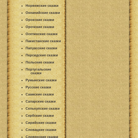
Норвежские сказки
Океанийские сказки
Орокские сказки
Орочские сказки
Осетинские сказки
Пакистанские сказки
Папуасские сказки
Персидские сказки
Польские сказки
Португальские
сказки
Румынские сказки
Русские сказки
Саамские сказки
Саларские сказки
Селькупские сказки
Сербские сказки
Сирийские сказки
Словацкие сказки
Словенские сказки