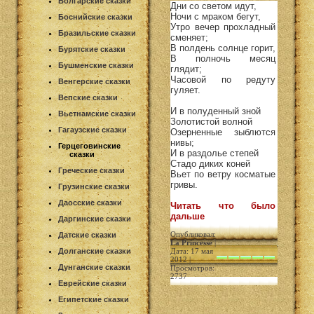
Болгарские сказки
Дни со светом идут,
Ночи с мраком бегут,
Боснийские сказки
Утро вечер прохладный
Бразильские сказки
сменяет;
В полдень солнце горит,
Бурятские сказки
В полночь месяц
Бушменские сказки
глядит;
Часовой по редуту
Венгерские сказки
гуляет.
Вепские сказки
И в полуденный зной
Вьетнамские сказки
Золотистой волной
Гагаузские сказки
Озерненные зыблются
нивы;
Герцеговинские
И в раздолье степей
сказки
Стадо диких коней
Греческие сказки
Вьет по ветру косматые
гривы.
Грузинские сказки
Даосские сказки
Читать что было
дальше
Даргинские сказки
Опубликовал:
Датские сказки
La Princesse
|
Долганские сказки
Дата: 17 мая
2012 |
Дунганские сказки
Просмотров:
2737
Еврейские сказки
Египетские сказки