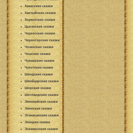
Хакасские сказки
Хантыйские сказки
Хорватские сказки
Цыганские сказки
Черкесские сказки
Черногорские сказки
Чеченские сказки
Чешские сказки
Чувашские сказки
Чукотские сказки
Шведские сказки
Швейцарские сказки
Шорские сказки
Шотландские сказки
Эвенкийские сказки
Эвенские сказки
Эганасанские сказки
Энецкие сказки
Эскимосские сказки