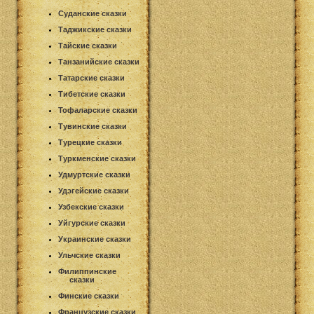
Суданские сказки
Таджикские сказки
Тайские сказки
Танзанийские сказки
Татарские сказки
Тибетские сказки
Тофаларские сказки
Тувинские сказки
Турецкие сказки
Туркменские сказки
Удмуртские сказки
Удэгейские сказки
Узбекские сказки
Уйгурские сказки
Украинские сказки
Ульчские сказки
Филиппинские
сказки
Финские сказки
Французские сказки