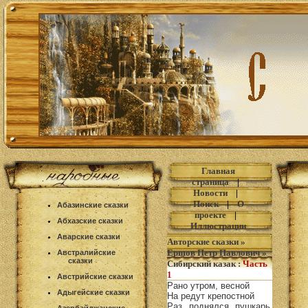
Главная
страница
|
Новости
|
Поиск
|
О
Абазинские сказки
проекте
|
Абхазские сказки
Иллюстрации
Аварские сказки
Авторские сказки
»
Ершов Петр Павлович
»
Австралийские
сказки
Сибирский казак
:
Часть
1
Австрийские сказки
Рано утром, весной
Адыгейские сказки
На редут крепостной
Раз поднялся пушкарь