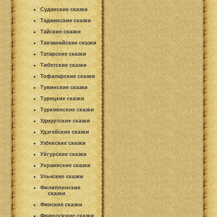
Суданские сказки
Таджикские сказки
Тайские сказки
Танзанийские сказки
Татарские сказки
Тибетские сказки
Тофаларские сказки
Тувинские сказки
Турецкие сказки
Туркменские сказки
Удмуртские сказки
Удэгейские сказки
Узбекские сказки
Уйгурские сказки
Украинские сказки
Ульчские сказки
Филиппинские
сказки
Финские сказки
Французские сказки