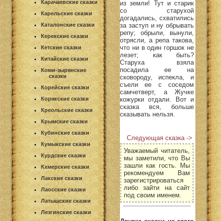
Карачаевские сказки
из земли! Тут и старик
со старухой
Карельские сказки
догадались, схватились
за заступ и ну обрывать
Каталонские сказки
репу; обрыли, вынули,
Керекские сказки
отрясли, а репа такова,
что ни в один горшок не
Кетские сказки
лезет; как быть?
Китайские сказки
Старуха взяла
посадила ее на
Коми-зырянские
сказки
сковороду, испекла, и
съели ее с соседом
Корейские сказки
самчетверт, а Жучке
кожурки отдали. Вот и
Корякские сказки
сказка вся, больше
Креольские сказки
сказывать нельзя.
Крымские сказки
Кубинские сказки
Следующая сказка ->
Кумыкские сказки
Уважаемый читатель,
Курдские сказки
мы заметили, что Вы
зашли как гость. Мы
Кхмерские сказки
рекомендуем Вам
Лакские сказки
зарегистрироваться
либо зайти на сайт
Лаосские сказки
под своим именем.
Латышские сказки
Лезгинские сказки