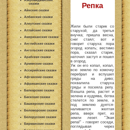
Азербайджанские
Репка
сказки
Айнские сказки
Албанские сказки
Алеутские сказки
Жили были старик со
старухой, да третья
Алтайские сказки
внучка; пришла весна,
Американские сказки
снег стаял; вот и
говорит старуха: пора
Английские сказки
огород копать; вестимо
Ангольские сказки
пора, сказал старик,
наточил заступ и пошел
Арабские сказки
в огород.
Армянские сказки
Уж он его копал, копал,
всю землю по комочку
Ассирийские сказки
перебрал и вспушил
Афганские сказки
гряды на диво;
похвалила старуха
Африканские сказки
гряды и посеяла репу.
Балкарские сказки
Взошла репа, растет и
зелена и кудрява, ботва
Баскские сказки
стелется по земле, а
Башкирские сказки
под землею дуется-
наливается желтая
Беломорские сказки
репа, вверх прет, из
Белорусские сказки
земли лезет. "Экая
репа!" - говорят соседи,
Бирманские сказки
поглядывая через