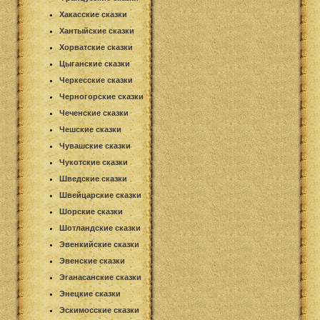
Хакасские сказки
Хантыйские сказки
Хорватские сказки
Цыганские сказки
Черкесские сказки
Черногорские сказки
Чеченские сказки
Чешские сказки
Чувашские сказки
Чукотские сказки
Шведские сказки
Швейцарские сказки
Шорские сказки
Шотландские сказки
Эвенкийские сказки
Эвенские сказки
Эганасанские сказки
Энецкие сказки
Эскимосские сказки