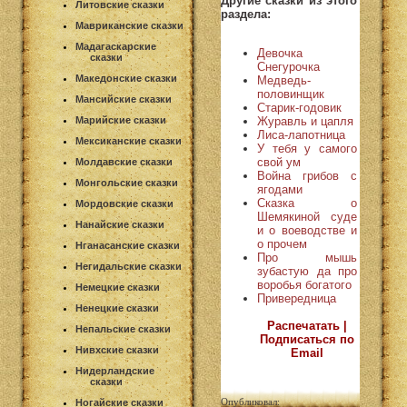
Другие сказки из этого
Литовские сказки
раздела:
Мавриканские сказки
Мадагаскарские
Девочка
сказки
Снегурочка
Македонские сказки
Медведь-
половинщик
Мансийские сказки
Старик-годовик
Журавль и цапля
Марийские сказки
Лиса-лапотница
Мексиканские сказки
У тебя у самого
свой ум
Молдавские сказки
Война грибов с
Монгольские сказки
ягодами
Сказка о
Мордовские сказки
Шемякиной суде
Нанайские сказки
и о воеводстве и
о прочем
Нганасанские сказки
Про мышь
Негидальские сказки
зубастую да про
воробья богатого
Немецкие сказки
Привередница
Ненецкие сказки
Распечатать |
Непальские сказки
Подписаться по
Нивхские сказки
Email
Нидерландские
сказки
Опубликовал:
Ногайские сказки