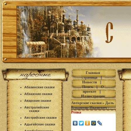
Главная
страница
|
Новости
|
Поиск
|
О
Абазинские сказки
проекте
|
Абхазские сказки
Иллюстрации
Аварские сказки
Авторские сказки
»
Даль
Владимир Иванович
:
Австралийские
сказки
Репка
Австрийские сказки
Адыгейские сказки