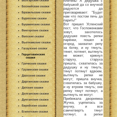
плетень! А дедушка с
Болгарские сказки
бабушкой да со внучкой
Боснийские сказки
радуются да
приговаривают: "Будет
Бразильские сказки
нам что постом печь да
Бурятские сказки
парить!"
Вот пришел Успенский
Бушменские сказки
пост, что Госпоженками
Венгерские сказки
зовут, захотелось
дедушке поесть репки
Вепские сказки
парёнки, пошел в
Вьетнамские сказки
огород, захватил репу
за ботву, и ну тянуть;
Гагаузские сказки
тянет, потянет, вытянуть
Герцеговинские
не может; крикнул
сказки
старуху, старуха
пришла, схватилась за
Греческие сказки
дедушку и ну тянуть;
Грузинские сказки
тянут потянут вдвоем,
вытянуть репки не
Даосские сказки
могут; пришла внучка,
Даргинские сказки
схватилась за бабушку,
и ну втроем тянуть; оне
Датские сказки
репку тянут потянут, а
Долганские сказки
вытянуть не могут.
Прибежала дворняжка
Дунганские сказки
Жучка, уцепилась за
Еврейские сказки
внучку, и все
самчетвертъ тянут
Египетские сказки
потянут, а репки