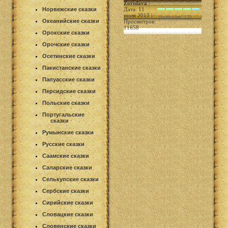
Zorislava
|
Норвежские сказки
Дата: 11
июля 2013 |
(голосов: 12)
Океанийские сказки
Просмотров:
11658
Орокские сказки
Орочские сказки
Осетинские сказки
Пакистанские сказки
Папуасские сказки
Персидские сказки
Польские сказки
Португальские
сказки
Румынские сказки
Русские сказки
Саамские сказки
Саларские сказки
Селькупские сказки
Сербские сказки
Сирийские сказки
Словацкие сказки
Словенские сказки