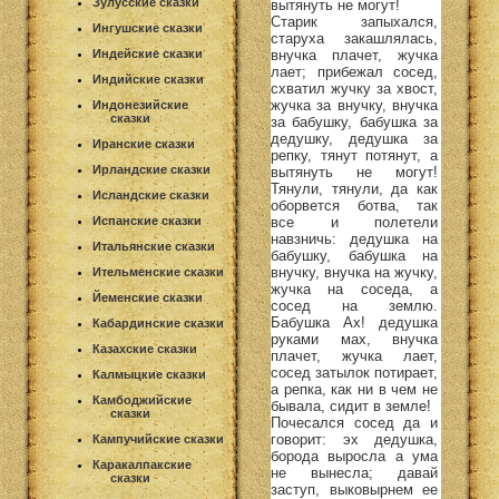
Зулусские сказки
вытянуть не могут!
Старик запыхался,
Ингушские сказки
старуха закашлялась,
внучка плачет, жучка
Индейские сказки
лает; прибежал сосед,
Индийские сказки
схватил жучку за хвост,
жучка за внучку, внучка
Индонезийские
сказки
за бабушку, бабушка за
дедушку, дедушка за
Иранские сказки
репку, тянут потянут, а
Ирландские сказки
вытянуть не могут!
Тянули, тянули, да как
Исландские сказки
оборвется ботва, так
все и полетели
Испанские сказки
навзничь: дедушка на
Итальянские сказки
бабушку, бабушка на
внучку, внучка на жучку,
Ительменские сказки
жучка на соседа, а
Йеменские сказки
сосед на землю.
Бабушка Ах! дедушка
Кабардинские сказки
руками мах, внучка
Казахские сказки
плачет, жучка лает,
сосед затылок потирает,
Калмыцкие сказки
а репка, как ни в чем не
Камбоджийские
бывала, сидит в земле!
сказки
Почесался сосед да и
говорит: эх дедушка,
Кампучийские сказки
борода выросла а ума
Каракалпакские
не вынесла; давай
сказки
заступ, выковырнем ее