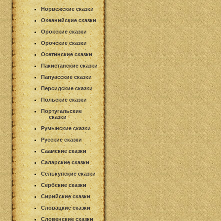
Норвежские сказки
Океанийские сказки
Орокские сказки
Орочские сказки
Осетинские сказки
Пакистанские сказки
Папуасские сказки
Персидские сказки
Польские сказки
Португальские
сказки
Румынские сказки
Русские сказки
Саамские сказки
Саларские сказки
Селькупские сказки
Сербские сказки
Сирийские сказки
Словацкие сказки
Словенские сказки