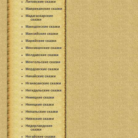
Литовские сказки
Мавриканские сказки
Мадагаскарские
сказки
Македонские сказки
Мансийские сказки
Марийские сказки
Мексиканские сказки
Молдавские сказки
Монгольские сказки
Мордовские сказки
Нанайские сказки
Нганасанские сказки
Негидальские сказки
Немецкие сказки
Ненецкие сказки
Непальские сказки
Нивхские сказки
Нидерландские
сказки
Ногайские сказки