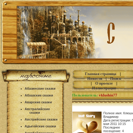
Главная страница
|
Новости
|
Поиск
|
О проекте
|
Иллюстрации
Абазинские сказки
Пользователь:
vklushin77
Абхазские сказки
Аварские сказки
Австралийские
сказки
Полное имя: Клюш
Владимир
Австрийские сказки
Дата регистрации: 
мая 2011 10:15
Адыгейские сказки
Последнее
посещение: 4