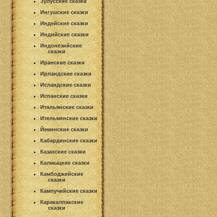
Зулусские сказки
Ингушские сказки
Индейские сказки
Индийские сказки
Индонезийские
сказки
Иранские сказки
Ирландские сказки
Исландские сказки
Испанские сказки
Итальянские сказки
Ительменские сказки
Йеменские сказки
Кабардинские сказки
Казахские сказки
Калмыцкие сказки
Камбоджийские
сказки
Кампучийские сказки
Каракалпакские
сказки