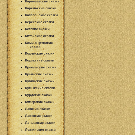
Карачаевские сказки
Карельские сказки
Каталонские сказки
Керекские сказки
Кетские сказки
Китайские сказки
Коми-зырянские
сказки
Корейские сказки
Корякские сказки
Креольские сказки
Крымские сказки
Кубинские сказки
Кумыкские сказки
Курдские сказки
Кхмерские сказки
Лакские сказки
Лаосские сказки
Латышские сказки
Лезгинские сказки