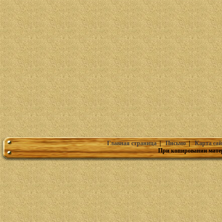
Главная страница
|
Письмо
|
Карта сай
При копировании мате