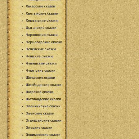
Хакасские сказки
Хантыйские сказки
Хорватские сказки
Цыганские сказки
Черкесские сказки
Черногорские сказки
Чеченские сказки
Чешские сказки
Чувашские сказки
Чукотские сказки
Шведские сказки
Швейцарские сказки
Шорские сказки
Шотландские сказки
Эвенкийские сказки
Эвенские сказки
Эганасанские сказки
Энецкие сказки
Эскимосские сказки