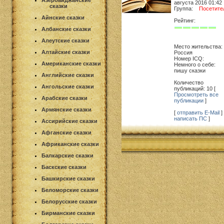
Азербайджанские
августа 2016 01:42
сказки
Группа:
Посетите
Айнские сказки
Рейтинг:
Албанские сказки
Алеутские сказки
Место жительства:
Алтайские сказки
Россия
Номер ICQ:
Американские сказки
Немного о себе:
пишу сказки
Английские сказки
Количество
Ангольские сказки
публикаций: 10 [
Просмотреть все
Арабские сказки
публикации
]
Армянские сказки
[
отправить E-Mail
] 
написать ПС
]
Ассирийские сказки
Афганские сказки
Африканские сказки
Балкарские сказки
Баскские сказки
Башкирские сказки
Беломорские сказки
Белорусские сказки
Бирманские сказки