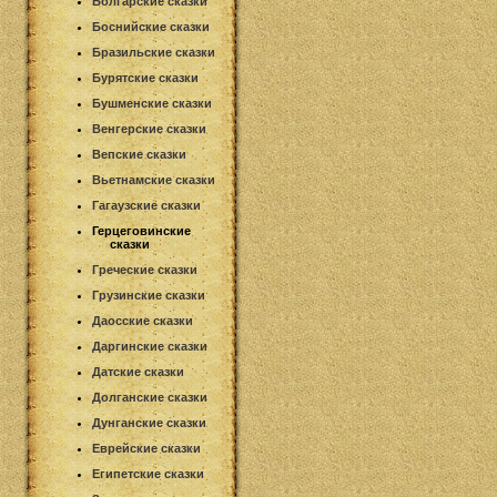
Болгарские сказки
Боснийские сказки
Бразильские сказки
Бурятские сказки
Бушменские сказки
Венгерские сказки
Вепские сказки
Вьетнамские сказки
Гагаузские сказки
Герцеговинские
сказки
Греческие сказки
Грузинские сказки
Даосские сказки
Даргинские сказки
Датские сказки
Долганские сказки
Дунганские сказки
Еврейские сказки
Египетские сказки