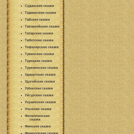
Суданские сказки
Таджикские сказки
Тайские сказки
Танзанийские сказки
Татарские сказки
Тибетские сказки
Тофаларские сказки
Тувинские сказки
Турецкие сказки
Туркменские сказки
Удмуртские сказки
Удэгейские сказки
Узбекские сказки
Уйгурские сказки
Украинские сказки
Ульчские сказки
Филиппинские
сказки
Финские сказки
Французские сказки