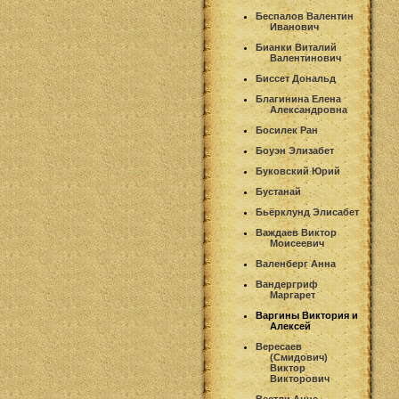
Беспалов Валентин
Иванович
Бианки Виталий
Валентинович
Биссет Дональд
Благинина Елена
Александровна
Босилек Ран
Боуэн Элизабет
Буковский Юрий
Бустанай
Бьёрклунд Элисабет
Важдаев Виктор
Моисеевич
Валенберг Анна
Вандергриф
Маргарет
Варгины Виктория и
Алексей
Вересаев
(Смидович)
Виктор
Викторович