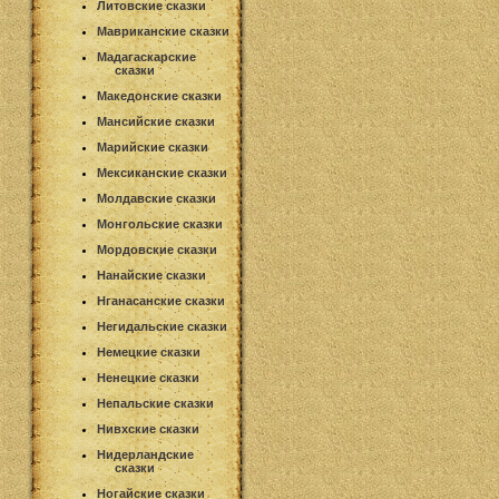
Литовские сказки
Мавриканские сказки
Мадагаскарские
сказки
Македонские сказки
Мансийские сказки
Марийские сказки
Мексиканские сказки
Молдавские сказки
Монгольские сказки
Мордовские сказки
Нанайские сказки
Нганасанские сказки
Негидальские сказки
Немецкие сказки
Ненецкие сказки
Непальские сказки
Нивхские сказки
Нидерландские
сказки
Ногайские сказки