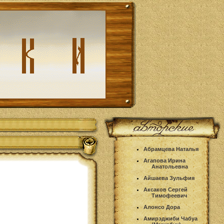
Абрамцева Наталья
Агапова Ирина
Анатольевна
Айшаева Зульфия
Аксаков Сергей
Тимофеевич
Алонсо Дора
Амирэджиби Чабуа