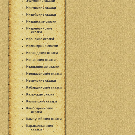
Зулусские сказки
Ингушские сказки
Индейские сказки
Индийские сказки
Индонезийские
сказки
Иранские сказки
Ирландские сказки
Исландские сказки
Испанские сказки
Итальянские сказки
Ительменские сказки
Йеменские сказки
Кабардинские сказки
Казахские сказки
Калмыцкие сказки
Камбоджийские
сказки
Кампучийские сказки
Каракалпакские
сказки