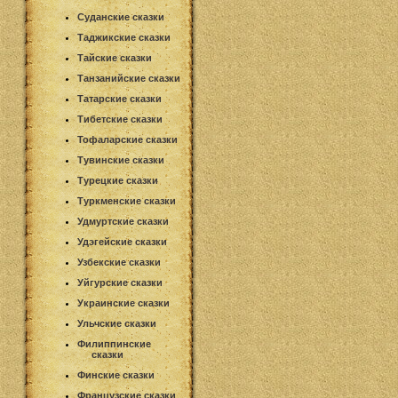
Суданские сказки
Таджикские сказки
Тайские сказки
Танзанийские сказки
Татарские сказки
Тибетские сказки
Тофаларские сказки
Тувинские сказки
Турецкие сказки
Туркменские сказки
Удмуртские сказки
Удэгейские сказки
Узбекские сказки
Уйгурские сказки
Украинские сказки
Ульчские сказки
Филиппинские
сказки
Финские сказки
Французские сказки