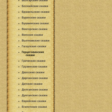
Болгарские сказки
Боснийские сказки
Бразильские сказки
Бурятские сказки
Бушменские сказки
Венгерские сказки
Вепские сказки
Вьетнамские сказки
Гагаузские сказки
Герцеговинские
сказки
Греческие сказки
Грузинские сказки
Даосские сказки
Даргинские сказки
Датские сказки
Долганские сказки
Дунганские сказки
Еврейские сказки
Египетские сказки