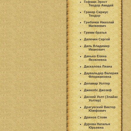
Гофман Эрнст
Теодор Амадей
Гранер Сириус
Теодор
Грибачев Николай
Матвеевич
Гримм братья
Далечин Сергей
Даль Владимир
Иванович
Данько Елена
Яковлевна
Даскалова Лиана
Даувальдер Валерия
Флориановна
Деламар Уолтер
Джекобс Джозеф
Дисней Уолт (Элайас
Уолтер)
Драгунский Виктор
Юзефович
Дринов Стоян
Дурова Наталья
Юрьевна