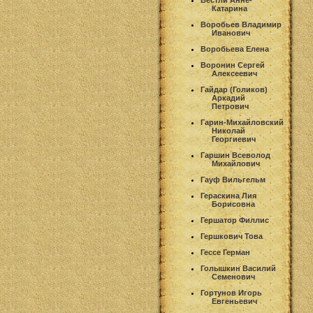
Вестли Анне-
Катарина
Воробьев Владимир
Иванович
Воробьева Елена
Воронин Сергей
Алексеевич
Гайдар (Голиков)
Аркадий
Петрович
Гарин-Михайловский
Николай
Георгиевич
Гаршин Всеволод
Михайлович
Гауф Вильгельм
Гераскина Лия
Борисовна
Гершатор Филлис
Гершкович Това
Гессе Герман
Голышкин Василий
Семенович
Гортунов Игорь
Евгеньевич