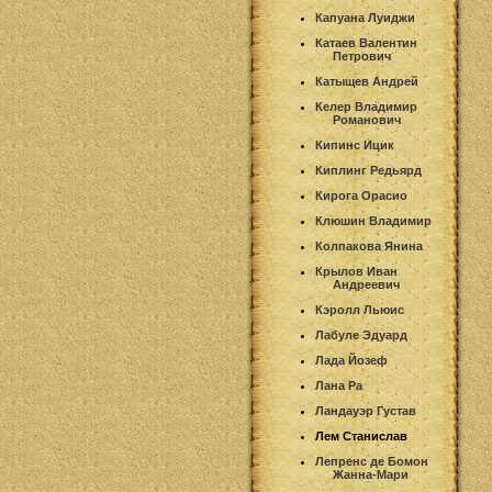
Капуана Луиджи
Катаев Валентин
Петрович
Катыщев Андрей
Келер Владимир
Романович
Кипинс Ицик
Киплинг Редьярд
Кирога Орасио
Клюшин Владимир
Колпакова Янина
Крылов Иван
Андреевич
Кэролл Льюис
Лабуле Эдуард
Лада Йозеф
Лана Ра
Ландауэр Густав
Лем Станислав
Лепренс де Бомон
Жанна-Мари