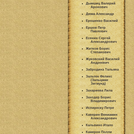
Дымшиц Валерий
Аронович
Дюма Александр
Ерошенко Василий
Ершов Петр
Павлович
Есенин Сергей
Александрович
Житков Борис
Степанович
Жуковский Василий
Андреевич
Забродина Тальяна
Зальтен Феликс
(Зальцман
Зигмунд)
Захариева Лила
Заходер Борис
Владимирович
Испиреску Петре
Каверин Вениамин
Александрович
Кальвино Итало
Камерон Полли