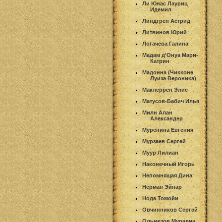
Ли Юнас Лауриц
Идемил
Линдгрен Астрид
Литвинов Юрий
Логачева Галина
Мадам д'Онуа Мари-
Катрин
Мадонна (Чикконе
Луиза Вероника)
Маклеррен Элис
Матусов-Бабич Илья
Милн Алан
Александер
Муренина Евгения
Мурзаев Сергей
Муур Лилиан
Наконечный Игорь
Непомнящая Дина
Нерман Эйнар
Нода Томойи
Овчинников Сергей
Ольмезов Мурадин