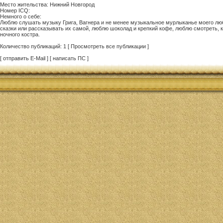
Место жительства: Нижний Новгород
Номер ICQ:
Немного о себе:
Люблю слушать музыку Грига, Вагнера и не менее музыкальное мурлыканье моего люб
сказки или рассказывать их самой, люблю шоколад и крепкий кофе, люблю смотреть, к
ночного костра.
Количество публикаций: 1 [ Просмотреть все публикации ]
[ отправить E-Mail ] [ написать ПС ]