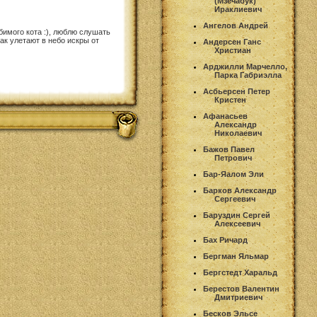
(Мзечабук)
Ираклиевич
Ангелов Андрей
имого кота :), люблю слушать
ак улетают в небо искры от
Андерсен Ганс
Христиан
Арджилли Марчелло,
Парка Габриэлла
Асбьерсен Петер
Кристен
Афанасьев
Александр
Николаевич
Бажов Павел
Петрович
Бар-Яалом Эли
Барков Александр
Сергеевич
Баруздин Сергей
Алексеевич
Бах Ричард
Бергман Яльмар
Бергстедт Харальд
Берестов Валентин
Дмитриевич
Бесков Эльсе