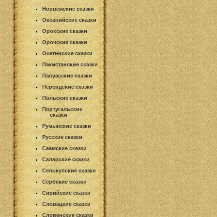
Норвежские сказки
Океанийские сказки
Орокские сказки
Орочские сказки
Осетинские сказки
Пакистанские сказки
Папуасские сказки
Персидские сказки
Польские сказки
Португальские
сказки
Румынские сказки
Русские сказки
Саамские сказки
Саларские сказки
Селькупские сказки
Сербские сказки
Сирийские сказки
Словацкие сказки
Словенские сказки