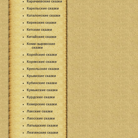
Карачаевские сказки
Карельские сказки
Каталонские сказки
Керекские сказки
Кетские сказки
Китайские сказки
Коми-зырянские
сказки
Корейские сказки
Корякские сказки
Креольские сказки
Крымские сказки
Кубинские сказки
Кумыкские сказки
Курдские сказки
Кхмерские сказки
Лакские сказки
Лаосские сказки
Латышские сказки
Лезгинские сказки