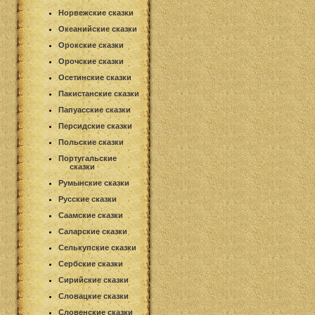
Норвежские сказки
Океанийские сказки
Орокские сказки
Орочские сказки
Осетинские сказки
Пакистанские сказки
Папуасские сказки
Персидские сказки
Польские сказки
Португальские
сказки
Румынские сказки
Русские сказки
Саамские сказки
Саларские сказки
Селькупские сказки
Сербские сказки
Сирийские сказки
Словацкие сказки
Словенские сказки