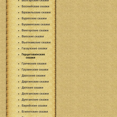
Болгарские сказки
Боснийские сказки
Бразильские сказки
Бурятские сказки
Бушменские сказки
Венгерские сказки
Вепские сказки
Вьетнамские сказки
Гагаузские сказки
Герцеговинские
сказки
Греческие сказки
Грузинские сказки
Даосские сказки
Даргинские сказки
Датские сказки
Долганские сказки
Дунганские сказки
Еврейские сказки
Египетские сказки