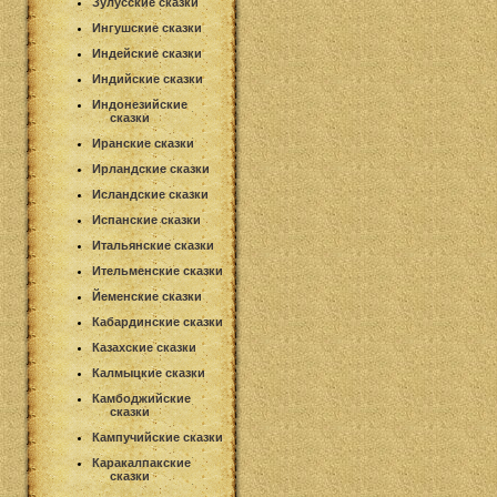
Зулусские сказки
Ингушские сказки
Индейские сказки
Индийские сказки
Индонезийские
сказки
Иранские сказки
Ирландские сказки
Исландские сказки
Испанские сказки
Итальянские сказки
Ительменские сказки
Йеменские сказки
Кабардинские сказки
Казахские сказки
Калмыцкие сказки
Камбоджийские
сказки
Кампучийские сказки
Каракалпакские
сказки