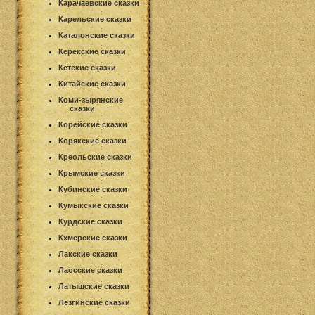
Карачаевские сказки
Карельские сказки
Каталонские сказки
Керекские сказки
Кетские сказки
Китайские сказки
Коми-зырянские
сказки
Корейские сказки
Корякские сказки
Креольские сказки
Крымские сказки
Кубинские сказки
Кумыкские сказки
Курдские сказки
Кхмерские сказки
Лакские сказки
Лаосские сказки
Латышские сказки
Лезгинские сказки