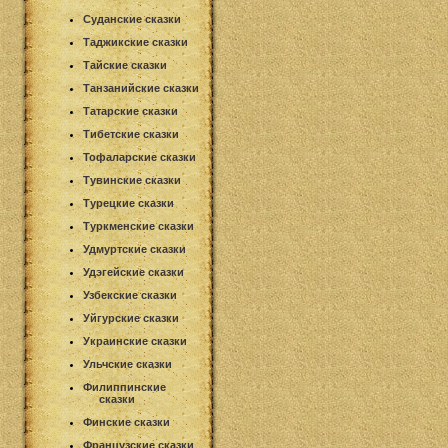
Суданские сказки
Таджикские сказки
Тайские сказки
Танзанийские сказки
Татарские сказки
Тибетские сказки
Тофаларские сказки
Тувинские сказки
Турецкие сказки
Туркменские сказки
Удмуртские сказки
Удэгейские сказки
Узбекские сказки
Уйгурские сказки
Украинские сказки
Ульчские сказки
Филиппинские
сказки
Финские сказки
Французские сказки