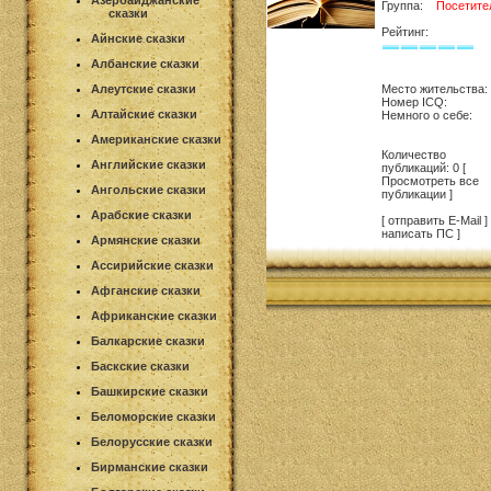
Азербайджанские
Группа:
Посетите
сказки
Рейтинг:
Айнские сказки
Албанские сказки
Алеутские сказки
Место жительства:
Номер ICQ:
Алтайские сказки
Немного о себе:
Американские сказки
Количество
Английские сказки
публикаций: 0 [
Просмотреть все
Ангольские сказки
публикации ]
Арабские сказки
[ отправить E-Mail ] 
написать ПС ]
Армянские сказки
Ассирийские сказки
Афганские сказки
Африканские сказки
Балкарские сказки
Баскские сказки
Башкирские сказки
Беломорские сказки
Белорусские сказки
Бирманские сказки