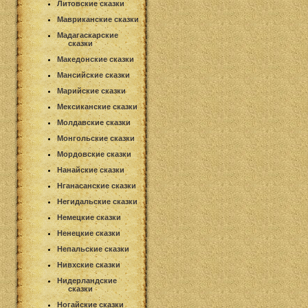
Литовские сказки
Мавриканские сказки
Мадагаскарские
сказки
Македонские сказки
Мансийские сказки
Марийские сказки
Мексиканские сказки
Молдавские сказки
Монгольские сказки
Мордовские сказки
Нанайские сказки
Нганасанские сказки
Негидальские сказки
Немецкие сказки
Ненецкие сказки
Непальские сказки
Нивхские сказки
Нидерландские
сказки
Ногайские сказки