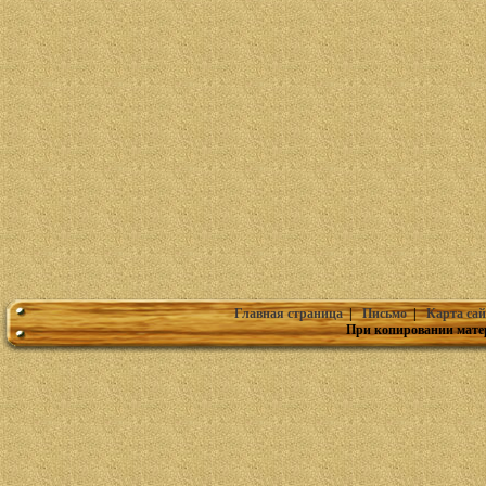
Главная страница
|
Письмо
|
Карта сай
При копировании мате