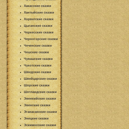
Хакасские сказки
Хантыйские сказки
Хорватские сказки
Цыганские сказки
Черкесские сказки
Черногорские сказки
Чеченские сказки
Чешские сказки
Чувашские сказки
Чукотские сказки
Шведские сказки
Швейцарские сказки
Шорские сказки
Шотландские сказки
Эвенкийские сказки
Эвенские сказки
Эганасанские сказки
Энецкие сказки
Эскимосские сказки