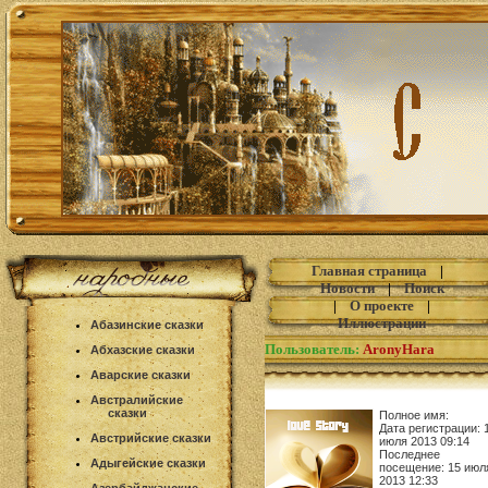
Главная страница
|
Новости
|
Поиск
|
О проекте
|
Иллюстрации
Абазинские сказки
Пользователь:
AronyHara
Абхазские сказки
Аварские сказки
Австралийские
сказки
Полное имя:
Дата регистрации: 
Австрийские сказки
июля 2013 09:14
Последнее
Адыгейские сказки
посещение: 15 июл
2013 12:33