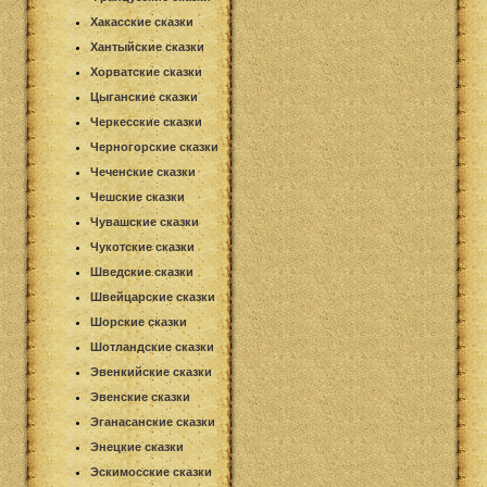
Хакасские сказки
Хантыйские сказки
Хорватские сказки
Цыганские сказки
Черкесские сказки
Черногорские сказки
Чеченские сказки
Чешские сказки
Чувашские сказки
Чукотские сказки
Шведские сказки
Швейцарские сказки
Шорские сказки
Шотландские сказки
Эвенкийские сказки
Эвенские сказки
Эганасанские сказки
Энецкие сказки
Эскимосские сказки