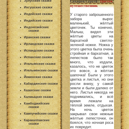
Зулусские сказки
Сахаров Сергей
:
Цветок
путешественник
Ингушские сказки
Индейские сказки
У старого заброшенного
забора вырос
Индийские сказки
маленький, жёлтый
Индонезийские
цветочек. Ты конечно,
сказки
Малыш, видел эти
жёлтые цветы на
Иранские сказки
бархатной светло-
Ирландские сказки
зеленой ножке. Ножка у
этого цветка была очень
Исландские сказки
стройная и бархатная, а
Испанские сказки
лепестков было так
много, что издали,
Итальянские сказки
казалось, что не цветок
Ительменские сказки
это вовсе, а жёлтая
шапочка! Были у этого
Йеменские сказки
цветка и листья, но они
росли внизу, у самой
Кабардинские сказки
земли и были далеко от
Казахские сказки
него. Листья никогда не
поднимались, и всё
Калмыцкие сказки
время лежали на
Камбоджийские
тёплой земле, отдыхая.
сказки
На ночь цветок
Кампучийские сказки
закрывал свои нежные
жёлтые лепесточки, он
Каракалпакские
боялся, что ночная роса
сказки
их повредит.