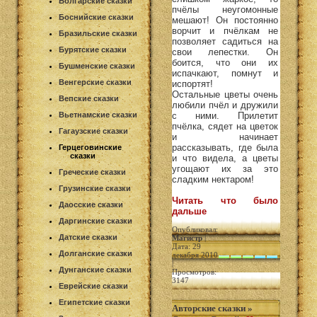
Болгарские сказки
пчёлы неугомонные
Боснийские сказки
мешают! Он постоянно
ворчит и пчёлкам не
Бразильские сказки
позволяет садиться на
Бурятские сказки
свои лепестки. Он
боится, что они их
Бушменские сказки
испачкают, помнут и
Венгерские сказки
испортят!
Остальные цветы очень
Вепские сказки
любили пчёл и дружили
Вьетнамские сказки
с ними. Прилетит
пчёлка, сядет на цветок
Гагаузские сказки
и начинает
рассказывать, где была
Герцеговинские
сказки
и что видела, а цветы
угощают их за это
Греческие сказки
сладким нектаром!
Грузинские сказки
Читать что было
Даосские сказки
дальше
Даргинские сказки
Опубликовал:
Датские сказки
Магистр
|
Дата: 29
Долганские сказки
декабря 2010
|
Дунганские сказки
Просмотров:
3147
Еврейские сказки
Египетские сказки
Авторские сказки
»