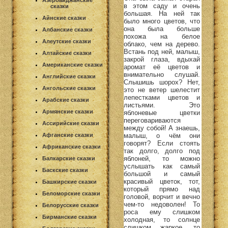
Азербайджанские
в этом саду и очень
сказки
большая. На ней так
Айнские сказки
было много цветов, что
она была больше
Албанские сказки
похожа на белое
Алеутские сказки
облако, чем на дерево.
Встань под ней, малыш,
Алтайские сказки
закрой глаза, вдыхай
Американские сказки
аромат её цветов и
внимательно слушай.
Английские сказки
Слышишь шорох? Нет,
Ангольские сказки
это не ветер шелестит
лепестками цветов и
Арабские сказки
листьями. Это
Армянские сказки
яблоневые цветки
переговариваются
Ассирийские сказки
между собой! А знаешь,
Афганские сказки
малыш, о чём они
говорят? Если стоять
Африканские сказки
так долго, долго под
яблоней, то можно
Балкарские сказки
услышать как самый
Баскские сказки
большой и самый
красивый цветок, тот,
Башкирские сказки
который прямо над
Беломорские сказки
головой, ворчит и вечно
чем-то недоволен! То
Белорусские сказки
роса ему слишком
Бирманские сказки
холодная, то солнце
слишком жаркое, то