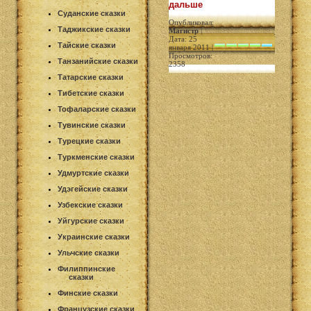
дальше
Суданские сказки
Опубликовал:
Таджикские сказки
Магистр
|
Дата: 25
Тайские сказки
января 2011 |
Просмотров:
Танзанийские сказки
2358
Татарские сказки
Тибетские сказки
Тофаларские сказки
Тувинские сказки
Турецкие сказки
Туркменские сказки
Удмуртские сказки
Удэгейские сказки
Узбекские сказки
Уйгурские сказки
Украинские сказки
Ульчские сказки
Филиппинские
сказки
Финские сказки
Французские сказки