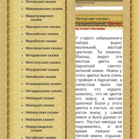
Литовские сказки
Просмотров:
2412
Мавриканские сказки
Мадагаскарские
Авторские сказки
»
сказки
Сахаров Сергей
:
Цветок
Македонские сказки
путешественник
Мансийские сказки
У старого заброшенного
Марийские сказки
забора вырос
маленький, жёлтый
Мексиканские сказки
цветочек. Ты конечно,
Молдавские сказки
Малыш, видел эти
жёлтые цветы на
Монгольские сказки
бархатной светло-
Мордовские сказки
зеленой ножке. Ножка у
этого цветка была очень
Нанайские сказки
стройная и бархатная, а
Нганасанские сказки
лепестков было так
много, что издали,
Негидальские сказки
казалось, что не цветок
Немецкие сказки
это вовсе, а жёлтая
шапочка! Были у этого
Ненецкие сказки
цветка и листья, но они
росли внизу, у самой
Непальские сказки
земли и были далеко от
Нивхские сказки
него. Листья никогда не
поднимались, и всё
Нидерландские
сказки
время лежали на
тёплой земле, отдыхая.
Ногайские сказки