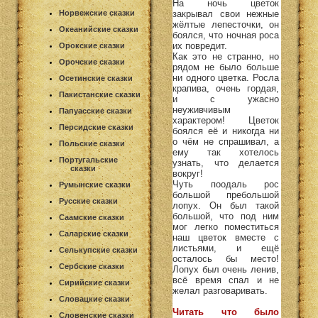
На ночь цветок
Норвежские сказки
закрывал свои нежные
жёлтые лепесточки, он
Океанийские сказки
боялся, что ночная роса
их повредит.
Орокские сказки
Как это не странно, но
Орочские сказки
рядом не было больше
ни одного цветка. Росла
Осетинские сказки
крапива, очень гордая,
Пакистанские сказки
и с ужасно
неуживчивым
Папуасские сказки
характером! Цветок
Персидские сказки
боялся её и никогда ни
о чём не спрашивал, а
Польские сказки
ему так хотелось
Португальские
узнать, что делается
сказки
вокруг!
Чуть поодаль рос
Румынские сказки
большой пребольшой
Русские сказки
лопух. Он был такой
большой, что под ним
Саамские сказки
мог легко поместиться
Саларские сказки
наш цветок вместе с
листьями, и ещё
Селькупские сказки
осталось бы место!
Сербские сказки
Лопух был очень ленив,
всё время спал и не
Сирийские сказки
желал разговаривать.
Словацкие сказки
Читать что было
Словенские сказки