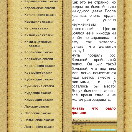
Карачаевские сказки
Как это не странно, но
рядом не было больше
Карельские сказки
ни одного цветка. Росла
Каталонские сказки
крапива, очень гордая,
и с ужасно
Керекские сказки
неуживчивым
Кетские сказки
характером! Цветок
боялся её и никогда ни
Китайские сказки
о чём не спрашивал, а
ему так хотелось
Коми-зырянские
сказки
узнать, что делается
вокруг!
Корейские сказки
Чуть поодаль рос
Корякские сказки
большой пребольшой
лопух. Он был такой
Креольские сказки
большой, что под ним
Крымские сказки
мог легко поместиться
наш цветок вместе с
Кубинские сказки
листьями, и ещё
осталось бы место!
Кумыкские сказки
Лопух был очень ленив,
Курдские сказки
всё время спал и не
желал разговаривать.
Кхмерские сказки
Лакские сказки
Читать что было
дальше
Лаосские сказки
Латышские сказки
Опубликовал:
Магистр
|
Лезгинские сказки
Дата: 25
января 2011 |