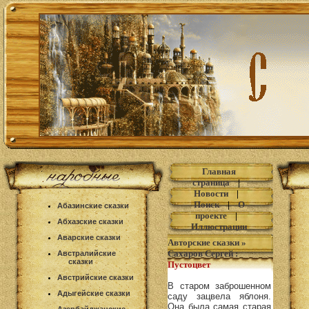
Главная
страница
|
Новости
|
Поиск
|
О
Абазинские сказки
проекте
|
Абхазские сказки
Иллюстрации
Аварские сказки
Авторские сказки
»
Сахаров Сергей
:
Австралийские
сказки
Пустоцвет
Австрийские сказки
В старом заброшенном
Адыгейские сказки
саду зацвела яблоня.
Она была самая старая